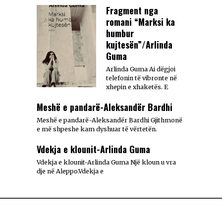
Fragment nga
romani “Marksi ka
humbur
kujtesën”/Arlinda
Guma
Arlinda Guma Ai dëgjoi
telefonin të vibronte në
xhepin e xhaketës. E
Meshë e pandarë-Aleksandër Bardhi
Meshë e pandarë-Aleksandër Bardhi Gjithmonë
e më shpeshe kam dyshuar të vërtetën.
Vdekja e klounit-Arlinda Guma
Vdekja e klounit-Arlinda Guma Një kloun u vra
dje në Aleppo.Vdekja e