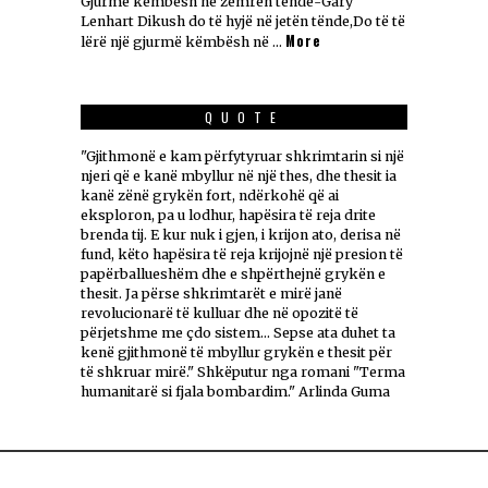
Gjurmë këmbësh në zemrën tënde-Gary
Lenhart Dikush do të hyjë në jetën tënde,Do të të
More
lërë një gjurmë këmbësh në …
QUOTE
"Gjithmonë e kam përfytyruar shkrimtarin si një
njeri që e kanë mbyllur në një thes, dhe thesit ia
kanë zënë grykën fort, ndërkohë që ai
eksploron, pa u lodhur, hapësira të reja drite
brenda tij. E kur nuk i gjen, i krijon ato, derisa në
fund, këto hapësira të reja krijojnë një presion të
papërballueshëm dhe e shpërthejnë grykën e
thesit. Ja përse shkrimtarët e mirë janë
revolucionarë të kulluar dhe në opozitë të
përjetshme me çdo sistem... Sepse ata duhet ta
kenë gjithmonë të mbyllur grykën e thesit për
të shkruar mirë." Shkëputur nga romani "Terma
humanitarë si fjala bombardim." Arlinda Guma