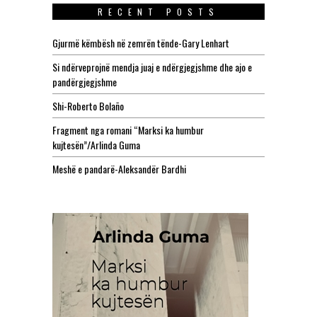
RECENT POSTS
Gjurmë këmbësh në zemrën tënde-Gary Lenhart
Si ndërveprojnë mendja juaj e ndërgjegjshme dhe ajo e
pandërgjegjshme
Shi-Roberto Bolaño
Fragment nga romani “Marksi ka humbur
kujtesën”/Arlinda Guma
Meshë e pandarë-Aleksandër Bardhi