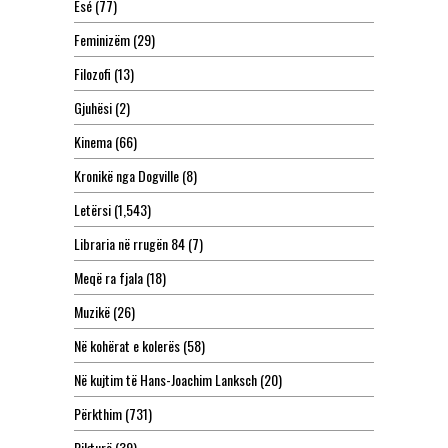
Esé
(77)
Feminizëm
(29)
Filozofi
(13)
Gjuhësi
(2)
Kinema
(66)
Kronikë nga Dogville
(8)
Letërsi
(1,543)
Libraria në rrugën 84
(7)
Meqë ra fjala
(18)
Muzikë
(26)
Në kohërat e kolerës
(58)
Në kujtim të Hans-Joachim Lanksch
(20)
Përkthim
(731)
Pikturë
(39)