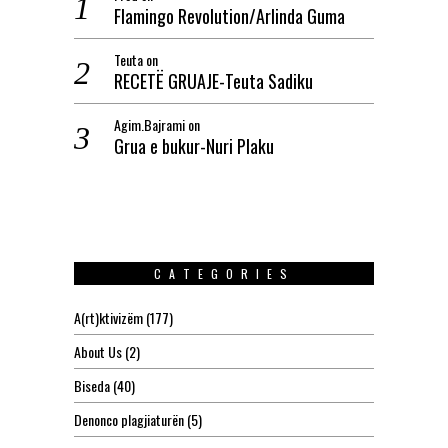
Flamingo Revolution/Arlinda Guma
Teuta
on
RECETË GRUAJE-Teuta Sadiku
Agim.Bajrami
on
Grua e bukur-Nuri Plaku
CATEGORIES
A(rt)ktivizëm
(177)
About Us
(2)
Biseda
(40)
Denonco plagjiaturën
(5)