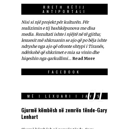
RRETH KËTIJ
ANTIPORTALI
Nisi si një projekt për kulturën. Për
realizimin e tij bashkëpunova me disa
media. Rezultati ishte i njëjtë në të gjitha;
lexuesit më shkruanin se ajo që po bëja ishte
ndryshe nga ajo që ofronte shtypi i Tiranës,
ndërkohë që shkrimet e mia sa vinin dhe
hiqeshin nga qarkullimi...
Read More
FACEBOOK
01
MË I LEXUARI I JAVES
Gjurmë këmbësh në zemrën tënde-Gary
Lenhart