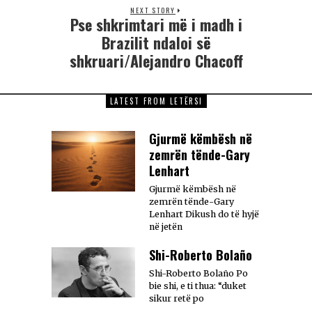
NEXT STORY
Pse shkrimtari më i madh i
Brazilit ndaloi së
shkruari/Alejandro Chacoff
LATEST FROM LETËRSI
Gjurmë këmbësh në
zemrën tënde-Gary
Lenhart
Gjurmë këmbësh në
zemrën tënde-Gary
Lenhart Dikush do të hyjë
në jetën
Shi-Roberto Bolaño
Shi-Roberto Bolaño Po
bie shi, e ti thua: “duket
sikur retë po