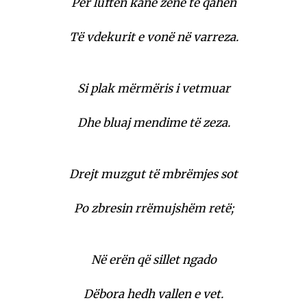
Për luftën kanë zënë të qahen
Të vdekurit e vonë në varreza.
Si plak mërmëris i vetmuar
Dhe bluaj mendime të zeza.
Drejt muzgut të mbrëmjes sot
Po zbresin rrëmujshëm retë;
Në erën që sillet ngado
Dëbora hedh vallen e vet.