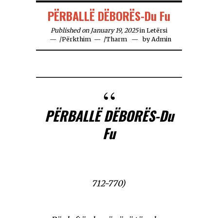
PËRBALLË DËBORËS-Du Fu
Published on January 19, 2025
in
Letërsi
/
Përkthim
/
Tharm
by
Admin
PËRBALLË DËBORËS-Du
Fu
712-770)