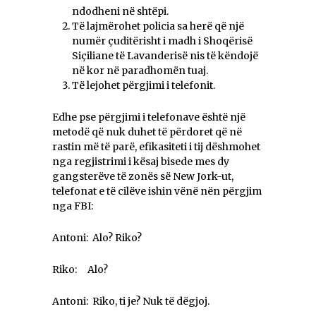
ndodheni në shtëpi.
Të lajmërohet policia sa herë që një
numër çuditërisht i madh i Shoqërisë
Siçiliane të Lavanderisë nis të këndojë
në kor në paradhomën tuaj.
Të lejohet përgjimi i telefonit.
Edhe pse përgjimi i telefonave është një
metodë që nuk duhet të përdoret që në
rastin më të parë, efikasiteti i tij dëshmohet
nga regjistrimi i kësaj bisede mes dy
gangsterëve të zonës së New Jork-ut,
telefonat e të cilëve ishin vënë nën përgjim
nga FBI:
Antoni: Alo? Riko?
Riko: Alo?
Antoni: Riko, ti je? Nuk të dëgjoj.