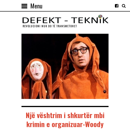
Menu
REVOLUCIONI NUK DO TЁ TRANSMETOHET
Një vështrim i shkurtër mbi
krimin e organizuar-Woody