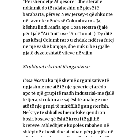
“Përshëndetje Miqësore” dhe sferat e
ndikimit do të ndaheshin në pjesë të
barabarta, përveç New Jersey-t që shkonte
në favor të nënës së Columbraros. Ja,
kështu lindi Mafia apo Cosa Nostra (fjalë
për fjalë “Ai i Imi” ose “Ato Tonat”). Dy ditë
pas kësaj Columbraro u zhduk ndërsa futej
në një vaskë banjoje, dhe nuk u bë i gjallë
gjatë dyzeteshtatë viteve në vijim.
Strukturat e krimit të organizuar
Cosa Nostra
ka një skemë organizative të
ngjashme me atë të një qeverie çfarëdo
apo të një grupi të madh industrial-me fjalë
të tjera, struktura e saj është analoge me
atë të një grupi të mirëfilltë gangsterësh.
Në krye të shkallës hierarkike qëndron
bosi i bosave që është kreu i të gjithë
krerëve. Mbledhjet e kupolës mbahen në
shtëpinë e bosit dhe ai mban përgjegjësinë