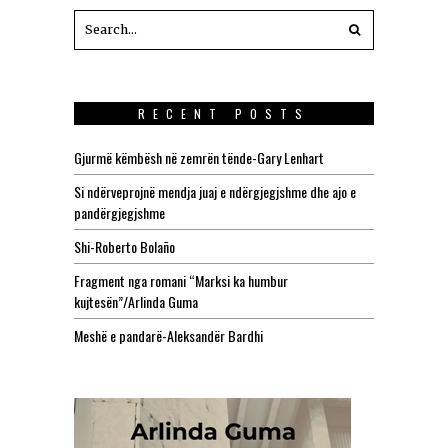
RECENT POSTS
Gjurmë këmbësh në zemrën tënde-Gary Lenhart
Si ndërveprojnë mendja juaj e ndërgjegjshme dhe ajo e
pandërgjegjshme
Shi-Roberto Bolaño
Fragment nga romani “Marksi ka humbur
kujtesën”/Arlinda Guma
Meshë e pandarë-Aleksandër Bardhi