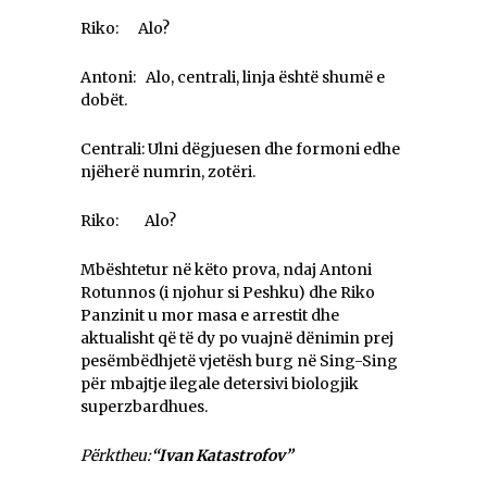
Riko: Alo?
Antoni: Alo, centrali, linja është shumë e
dobët.
Centrali: Ulni dëgjuesen dhe formoni edhe
njëherë numrin, zotëri.
Riko: Alo?
Mbështetur në këto prova, ndaj Antoni
Rotunnos (i njohur si Peshku) dhe Riko
Panzinit u mor masa e arrestit dhe
aktualisht që të dy po vuajnë dënimin prej
pesëmbëdhjetë vjetësh burg në Sing-Sing
për mbajtje ilegale detersivi biologjik
superzbardhues.
Përktheu:
“Ivan Katastrofov”