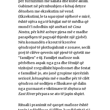
për furnizimin me sallata dhe kube akulli.
Gabimet në përmbushjen e kësaj detyre
dënohen me ekzekutim në vend.
(Ekzekutimi, le ta sqarojmë njëherë e mirë,
është njëra nga të këqijat më të mëdha që
mund t’i ndodhin një anëtari në
Cosa
Nostra
, për këtë arësye pjesa më e madhe
parapëlqen të paguajë thjesht një gjobë).
Nën komandën e kreut të krerëve
qëndrojnë të plotfuqishmit e zonave, secili
prej të cilëve qeveris një pjesë të qytetit me
“familjen” e tij. Familjet mafioze nuk
përbëhen aspak nga gra dhe fëmijë që
vizitojnë rregullisht hipodromet dhe festat
e famullisë: jo, ato janë grupime njerëzish
seriozë, kënaqësia më e madhe për të cilët
qëndron në soditjen e flluskave që dalin
nga gurmazet e viktimave të zhytura në
East River
përpara se ato të japin shpirt.
Rituali i pranimit në qarqet mafioze është