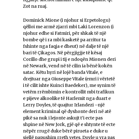
Zot na ruaj.
Dominick Mione (i njohur si Erpetologu)
qëlloi me armë zjarri mbi Laki Lorenzon (i
njohur edhe si Fatmiri, për shkak të një
bombe që i ra mbi kasketë pa arritur ta
fshinte nga faqja e dheut) në dalje të një
bari të Çikagos. Në përgjigjje të kësaj
Corillo dhe grupi i tij e ndoqën Mionen deri
në Newark, vend në të cilin ia bënë kokën
satac. Këtu hyri në lojë banda Vitale, e
drejtuar nga Giuseppe Vitale (emri i vërtetë
i të cilit ishte Kuinci Baedeker), me synim të
vetëm rrëmbimin e kontrollit mbi trafikun
e pijeve alkoolike të Harlemit nga duart e
Lerry Doyles, të quajtur Irlandezi –një
element kriminal që dyshonte deri në atë
pikë sa nuk i lejonte askujt t’i ecte pas
shpine në New Jork, gjë që e shtynte të ecte
nëpër rrugë duke bërë pirueta e duke u
sjellë papushim rreth vetes. Doyle u vra pas