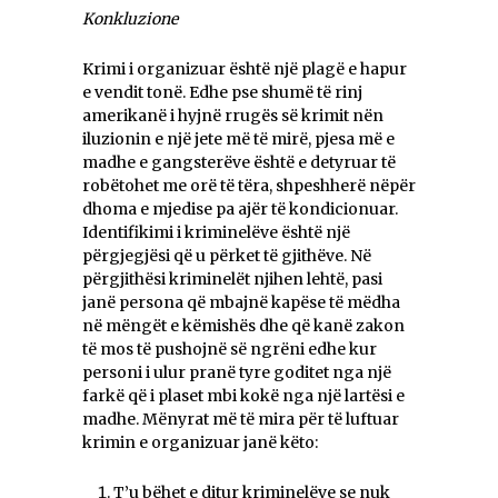
Konkluzione
Krimi i organizuar është një plagë e hapur
e vendit tonë. Edhe pse shumë të rinj
amerikanë i hyjnë rrugës së krimit nën
iluzionin e një jete më të mirë, pjesa më e
madhe e gangsterëve është e detyruar të
robëtohet me orë të tëra, shpeshherë nëpër
dhoma e mjedise pa ajër të kondicionuar.
Identifikimi i kriminelëve është një
përgjegjësi që u përket të gjithëve. Në
përgjithësi kriminelët njihen lehtë, pasi
janë persona që mbajnë kapëse të mëdha
në mëngët e këmishës dhe që kanë zakon
të mos të pushojnë së ngrëni edhe kur
personi i ulur pranë tyre goditet nga një
farkë që i plaset mbi kokë nga një lartësi e
madhe. Mënyrat më të mira për të luftuar
krimin e organizuar janë këto:
T’u bëhet e ditur kriminelëve se nuk