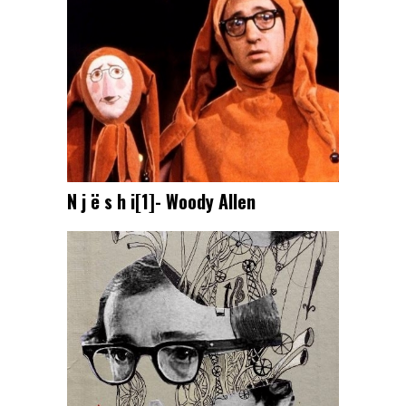
N j ë s h i[1]- Woody Allen