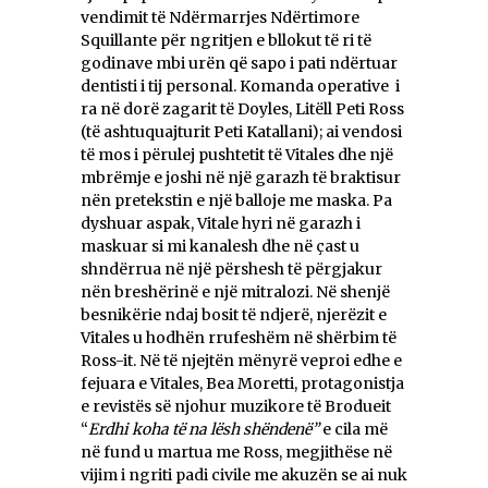
vendimit të Ndërmarrjes Ndërtimore
Squillante për ngritjen e bllokut të ri të
godinave mbi urën që sapo i pati ndërtuar
dentisti i tij personal. Komanda operative i
ra në dorë zagarit të Doyles, Litëll Peti Ross
(të ashtuquajturit Peti Katallani); ai vendosi
të mos i përulej pushtetit të Vitales dhe një
mbrëmje e joshi në një garazh të braktisur
nën pretekstin e një balloje me maska. Pa
dyshuar aspak, Vitale hyri në garazh i
maskuar si mi kanalesh dhe në çast u
shndërrua në një përshesh të përgjakur
nën breshërinë e një mitralozi. Në shenjë
besnikërie ndaj bosit të ndjerë, njerëzit e
Vitales u hodhën rrufeshëm në shërbim të
Ross-it. Në të njejtën mënyrë veproi edhe e
fejuara e Vitales, Bea Moretti, protagonistja
e revistës së njohur muzikore të Brodueit
“
Erdhi koha të na lësh shëndenë”
e cila më
në fund u martua me Ross, megjithëse në
vijim i ngriti padi civile me akuzën se ai nuk