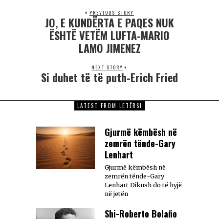
PREVIOUS STORY
JO, E KUNDËRTA E PAQES NUK
ËSHTË VETËM LUFTA-MARIO
LAMO JIMENEZ
NEXT STORY
Si duhet të të puth-Erich Fried
LATEST FROM LETËRSI
Gjurmë këmbësh në
zemrën tënde-Gary
Lenhart
Gjurmë këmbësh në
zemrën tënde-Gary
Lenhart Dikush do të hyjë
në jetën
Shi-Roberto Bolaño