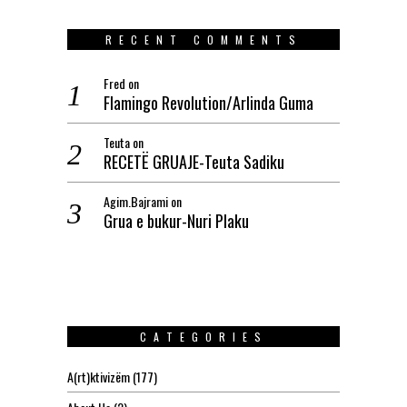
RECENT COMMENTS
Fred
on
Flamingo Revolution/Arlinda Guma
Teuta
on
RECETË GRUAJE-Teuta Sadiku
Agim.Bajrami
on
Grua e bukur-Nuri Plaku
CATEGORIES
A(rt)ktivizëm
(177)