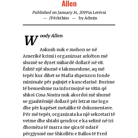
Allen
Published on January 14, 2019
in
Letërsi
/
Përkthim
by
Admin
Woody Allen
Askush nuk e mohon se në
Amerikë krimi i organizuar arkëton më
shumë se dyzet miliardë dollarë në vit.
Është një shumë e lakmueshme, aq më
tepër kur dihet se Mafia shpenzon fonde
minimale për pajisjet e kancelarisë. Burime
të besueshme na informojnë se vitin që
shkoi
Cosa Nostra
nuk akordoi më shumë
se gjashtëmijë dollarë për letrat me logo
dhe për kapëset metalike të dokumentave.
Për më tepër, organizata ka një sekretari të
vetme dhe shtabi qendror e ka selinë në tri
dhomëza të marra me qira të ndarë
përgjysmë me Shkollën e Ballos të Fred