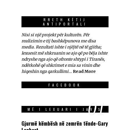
RRETH KËTIJ
ANTIPORTALI
Nisi si një projekt për kulturën. Për
realizimin e tij bashkëpunova me disa
media. Rezultati ishte i njëjtë në të gjitha;
lexuesit më shkruanin se ajo që po bëja ishte
ndryshe nga ajo që ofronte shtypi i Tiranës,
ndërkohë që shkrimet e mia sa vinin dhe
hiqeshin nga qarkullimi...
Read More
FACEBOOK
01
MË I LEXUARI I JAVES
Gjurmë këmbësh në zemrën tënde-Gary
Lenhart