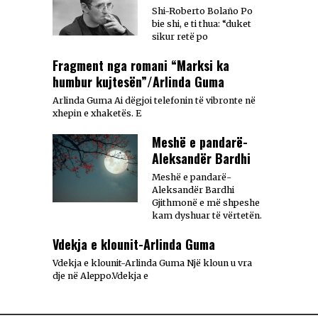
Shi-Roberto Bolaño Po
bie shi, e ti thua: “duket
sikur retë po
Fragment nga romani “Marksi ka
humbur kujtesën”/Arlinda Guma
Arlinda Guma Ai dëgjoi telefonin të vibronte në
xhepin e xhaketës. E
Meshë e pandarë-
Aleksandër Bardhi
Meshë e pandarë-
Aleksandër Bardhi
Gjithmonë e më shpeshe
kam dyshuar të vërtetën.
Vdekja e klounit-Arlinda Guma
Vdekja e klounit-Arlinda Guma Një kloun u vra
dje në Aleppo.Vdekja e