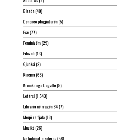
About Us
(2)
Biseda
(40)
Denonco plagjiaturën
(5)
Esé
(77)
Feminizëm
(29)
Filozofi
(13)
Gjuhësi
(2)
Kinema
(66)
Kronikë nga Dogville
(8)
Letërsi
(1,543)
Libraria në rrugën 84
(7)
Meqë ra fjala
(18)
Muzikë
(26)
Në kohërat e kolerës
(58)