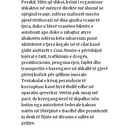
Perskit. Vitin që shkoi, krimi i organizuar
shkaktoi në mënyrë direkte më shumë se
njëqind vrasje, ndërsa mafiozët morën
pjesë tërthorazi në disa qindra vrasje të
tjera, duke u blerë vrasësve biletën e
autobusit apo duke u mbajtur atyre
xhaketën ndërsa këta mbaronin punë.
Aktivitetet e tjera ilegale në të cilat kanë
gisht anëtarët e
Cosa Nostra-s
përfshijnë
lojërat e fatit, trafikimin e drogës,
prostitucionin, pengmarrjen, fajdet dhe
transportin e harengave në shkallë të gjerë
përtej kufirit për qëllime imorale.
Tentakulat e kësaj perandorie të
korruptuar kanë hyrë thellë edhe në
aparatin qeveritar. Vetëm pak muaj më
parë, dy kryegangsterë të shpallur nën
hetim nga autoritetet federale kaluan
natën në Shtëpinë e Bardhë dhe presidentit
iu desh të flinte në divanin e sallës së
pritjes.