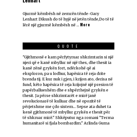
Gjurmë këmbësh në zemrën tënde-Gary
Lenhart Dikush do të hyjë në jetën tënde,Do të të
More
lërë një gjurmë këmbësh në …
QUOTE
"Gjithmonë e kam përfytyruar shkrimtarin si një
njeri që e kanë mbyllur në një thes, dhe thesit ia
kanë zënë grykën fort, ndërkohë që ai
eksploron, pa u lodhur, hapësira të reja drite
brenda tij. E kur nuk i gjen, i krijon ato, derisa në
fund, këto hapësira të reja krijojnë një presion të
papërballueshëm dhe e shpërthejnë grykën e
thesit. Ja përse shkrimtarët e mirë janë
revolucionarë të kulluar dhe në opozitë të
përjetshme me çdo sistem... Sepse ata duhet ta
kenë gjithmonë të mbyllur grykën e thesit për
të shkruar mirë." Shkëputur nga romani "Terma
humanitarë si fjala bombardim." Arlinda Guma