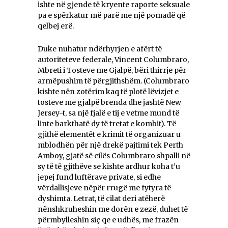
ishte në gjende të kryente raporte seksuale
pa e spërkatur më parë me një pomadë që
qelbej erë.
Duke nuhatur ndërhyrjen e afërt të
autoriteteve federale, Vincent Columbraro,
Mbreti i Tosteve me Gjalpë, bëri thirrje për
armëpushim të përgjithshëm. (Columbraro
kishte nën zotërim kaq të plotë lëvizjet e
tosteve me gjalpë brenda dhe jashtë New
Jersey-t, sa një fjalë e tij e vetme mund të
linte barkthatë dy të tretat e kombit). Të
gjithë elementët e krimit të organizuar u
mblodhën për një drekë pajtimi tek Perth
Amboy, gjatë së cilës Columbraro shpalli në
sy të të gjithëve se kishte ardhur koha t’u
jepej fund luftërave private, si edhe
vërdallisjeve nëpër rrugë me fytyra të
dyshimta. Letrat, të cilat deri atëherë
nënshkruheshin me dorën e zezë, duhet të
përmbylleshin siç qe e udhës, me frazën