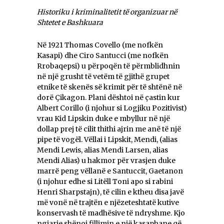
Historiku i kriminalitetit të organizuar në
Shtetet e Bashkuara
Në 1921 Thomas Covello (me nofkën
Kasapi) dhe Ciro Santucci (me nofkën
Rrobaqepsi) u përpoqën të përmblidhnin
në një grusht të vetëm të gjithë grupet
etnike të skenës së krimit për të shtënë në
dorë Çikagon. Plani dështoi në çastin kur
Albert Corillo (i njohur si Logjiku Pozitivist)
vrau Kid Lipskin duke e mbyllur në një
dollap prej të cilit thithi ajrin me anë të një
pipe të vogël. Vëllai i Lipskit, Mendi, (alias
Mendi Lewis, alias Mendi Larsen, alias
Mendi Alias) u hakmor për vrasjen duke
marrë peng vëllanë e Santuccit, Gaetanon
(i njohur edhe si Litëll Toni apo si rabini
Henri Sharpstajn), të cilin e ktheu disa javë
më vonë në trajtën e njëzeteshtatë kutive
konservash të madhësive të ndryshme. Kjo
ngjarje shënoi fillimin e një kasaphane që