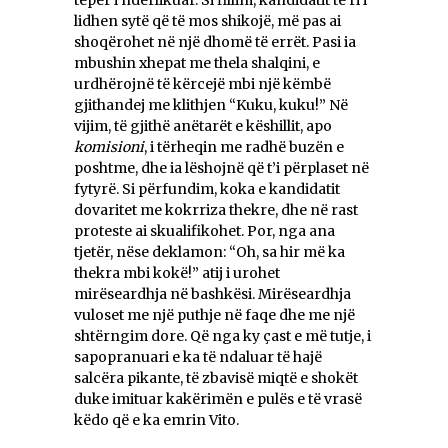
tepër i ndërlikuar. Si fillim, kandidatit të ri i
lidhen sytë që të mos shikojë, më pas ai
shoqërohet në një dhomë të errët. Pasi ia
mbushin xhepat me thela shalqini, e
urdhërojnë të kërcejë mbi një këmbë
gjithandej me klithjen “Kuku, kuku!” Në
vijim, të gjithë anëtarët e këshillit, apo
komisioni
, i tërheqin me radhë buzën e
poshtme, dhe ia lëshojnë që t’i përplaset në
fytyrë. Si përfundim, koka e kandidatit
dovaritet me kokrriza thekre, dhe në rast
proteste ai skualifikohet. Por, nga ana
tjetër, nëse deklamon: “Oh, sa hir më ka
thekra mbi kokë!” atij i urohet
mirëseardhja në bashkësi. Mirëseardhja
vuloset me një puthje në faqe dhe me një
shtërngim dore. Që nga ky çast e më tutje, i
sapopranuari e ka të ndaluar të hajë
salcëra pikante, të zbavisë miqtë e shokët
duke imituar kakërimën e pulës e të vrasë
këdo që e ka emrin Vito.