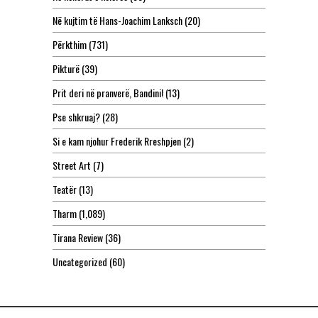
Në kujtim të Hans-Joachim Lanksch
(20)
Përkthim
(731)
Pikturë
(39)
Prit deri në pranverë, Bandini!
(13)
Pse shkruaj?
(28)
Si e kam njohur Frederik Rreshpjen
(2)
Street Art
(7)
Teatër
(13)
Tharm
(1,089)
Tirana Review
(36)
Uncategorized
(60)