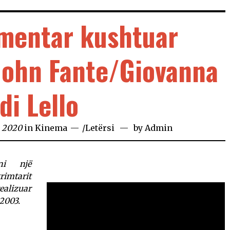
mentar kushtuar
John Fante/Giovanna
di Lello
, 2020
in
Kinema
/
Letërsi
by
Admin
i një
rimtarit
ealizuar
 2003.