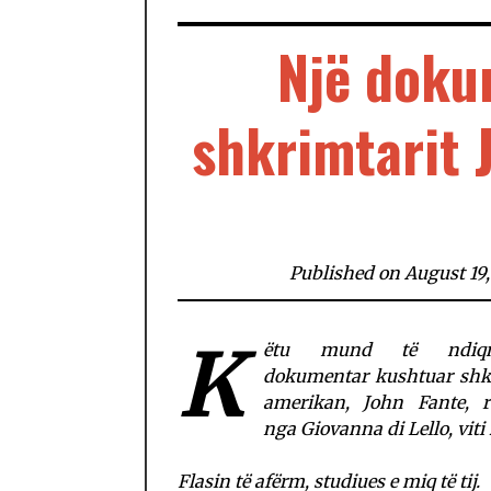
Një doku
shkrimtarit 
Published on August 19
K
ëtu mund të ndiqn
dokumentar kushtuar shk
amerikan, John Fante, r
nga Giovanna di Lello, viti
Flasin të afërm, studiues e miq të tij.