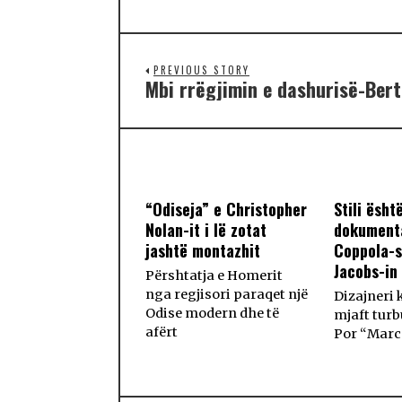
PREVIOUS STORY
Mbi rrëgjimin e dashurisë-Bert
“Odiseja” e Christopher
Stili ësht
Nolan-it i lë zotat
dokumenta
jashtë montazhit
Coppola-s
Jacobs-in
Përshtatja e Homerit
nga regjisori paraqet një
Dizajneri 
Odise modern dhe të
mjaft turbu
afërt
Por “Marc 