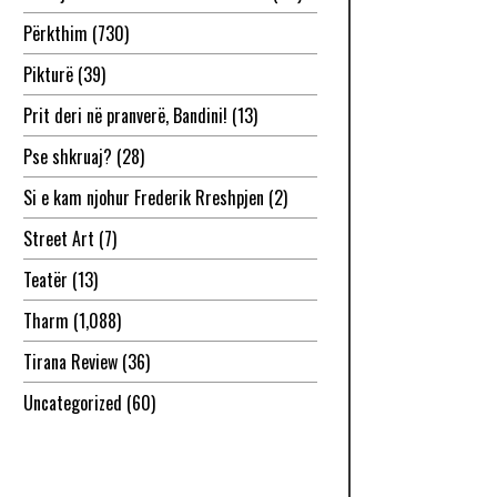
Përkthim
(730)
Pikturë
(39)
Prit deri në pranverë, Bandini!
(13)
Pse shkruaj?
(28)
Si e kam njohur Frederik Rreshpjen
(2)
Street Art
(7)
Teatër
(13)
Tharm
(1,088)
Tirana Review
(36)
Uncategorized
(60)