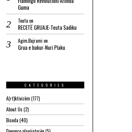
Flamingo Revolution/Arlinda
Guma
Teuta
on
RECETË GRUAJE-Teuta Sadiku
Agim.Bajrami
on
Grua e bukur-Nuri Plaku
CATEGORIES
A(rt)ktivizëm
(177)
About Us
(2)
Biseda
(40)
Denonco plagjiaturën
(5)