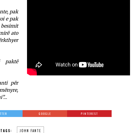
onte, pak
toi e pak
 besimit
mirë ato
ërkthyer
 paktë
nti për
ë mënyre,
ni”…
TTER
GOOGLE
PINTEREST
TAGS:
JOHN FANTE