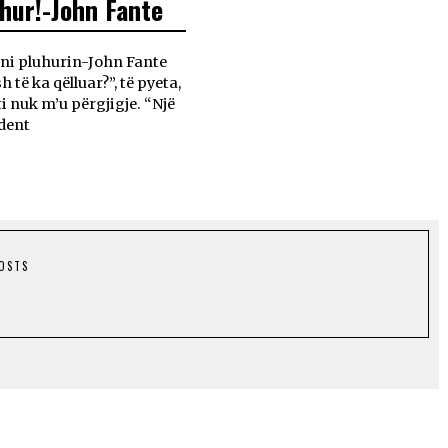
hur!-John Fante
ni pluhurin-John Fante
 të ka qëlluar?”, të pyeta,
ti nuk m’u përgjigje. “Një
dent
POSTS