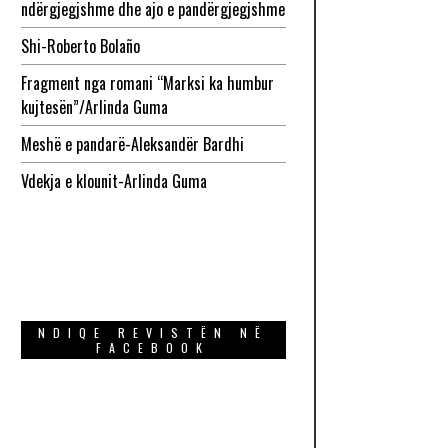
ndërgjegjshme dhe ajo e pandërgjegjshme
Shi-Roberto Bolaño
Fragment nga romani “Marksi ka humbur
kujtesën”/Arlinda Guma
Meshë e pandarë-Aleksandër Bardhi
Vdekja e klounit-Arlinda Guma
NDIQE REVISTËN NË
FACEBOOK