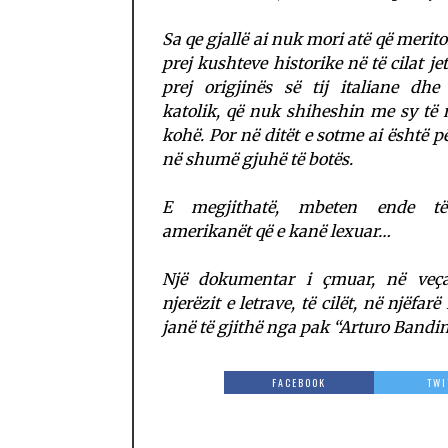
Sa qe gjallë ai nuk mori atë që merit
prej kushteve historike në të cilat je
prej origjinës së tij italiane dhe
katolik, që nuk shiheshin me sy të 
kohë. Por në ditët e sotme ai është p
në shumë gjuhë të botës.
E megjithatë, mbeten ende të
amerikanët që e kanë lexuar…
Një dokumentar i çmuar, në veça
njerëzit e letrave, të cilët, në njëfar
janë të gjithë nga pak “Arturo Bandi
FACEBOOK
TWI