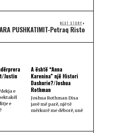
NEXT STORY
ARA PUSHKATIMIT-Petraq Risto
ndërprera
A është “Anna
t/Justin
Karenina” një Histori
Dashurie?/Joshua
Rothman
dekja e
spektakël
Joshua Rothman Disa
itje e
javë më parë, një të
ë
mërkurë me dëborë, unë