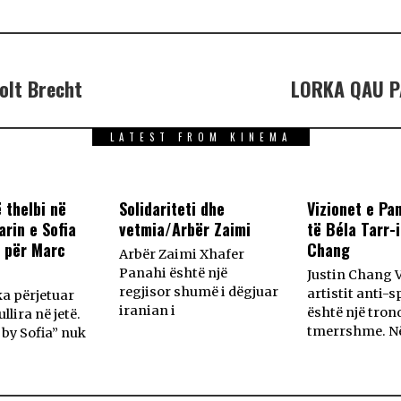
olt Brecht
LORKA QAU P
LATEST FROM KINEMA
ë thelbi në
Solidariteti dhe
Vizionet e Pa
rin e Sofia
vetmia/Arbër Zaimi
të Béla Tarr-i
 për Marc
Chang
Arbër Zaimi Xhafer
Panahi është një
Justin Chang V
regjisor shumë i dëgjuar
artistit anti-
ka përjetuar
iranian i
është një trond
llira në jetë.
tmerrshme. N
by Sofia” nuk