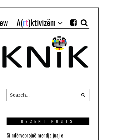
iew
A(
r
t
)ktivizëm
RECENT POSTS
Si ndërveprojnë mendja juaj e