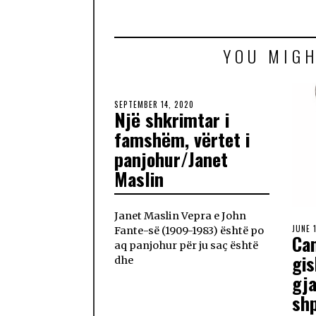
YOU MIGH
SEPTEMBER 14, 2020
Një shkrimtar i
famshëm, vërtet i
panjohur/Janet
Maslin
Janet Maslin Vepra e John
JUNE 
Fante-së (1909-1983) është po
Cam
aq panjohur për ju saç është
gis
dhe
gj
shp