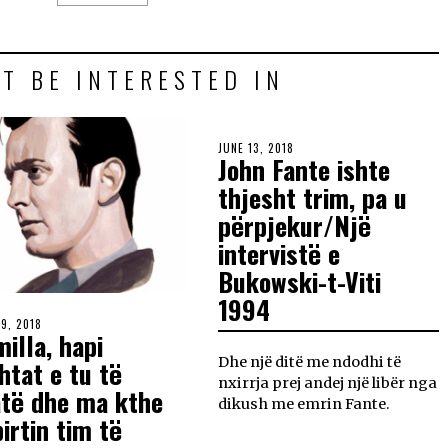
T BE INTERESTED IN
JUNE 13, 2018
John Fante ishte
thjesht trim, pa u
përpjekur/Një
intervistë e
Bukowski-t-Viti
1994
19, 2018
illa, hapi
Dhe një ditë me ndodhi të
htat e tu të
nxirrja prej andej një libër nga
atë dhe ma kthe
dikush me emrin Fante.
irtin tim të