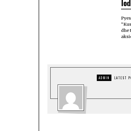
lod
Pyes
“Kush
dhe 
aksi
ADMIN
LATEST 