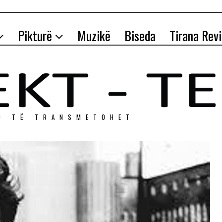
Pikturë
Muzikë
Biseda
Tirana Rev
O TЁ TRANSMETOHET