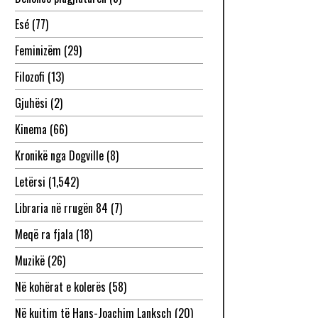
Esé
(77)
Feminizëm
(29)
Filozofi
(13)
Gjuhësi
(2)
Kinema
(66)
Kronikë nga Dogville
(8)
Letërsi
(1,542)
Libraria në rrugën 84
(7)
Meqë ra fjala
(18)
Muzikë
(26)
Në kohërat e kolerës
(58)
Në kujtim të Hans-Joachim Lanksch
(20)