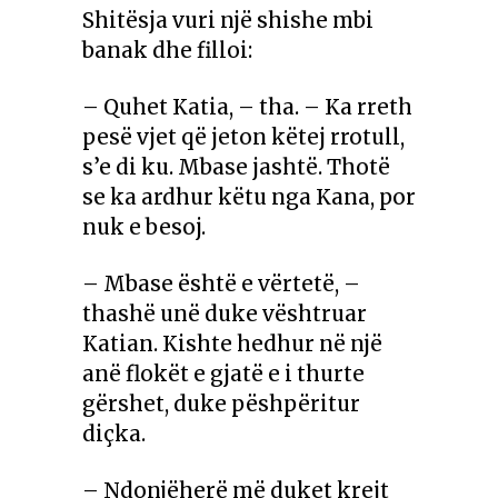
Shitësja vuri një shishe mbi
banak dhe filloi:
– Quhet Katia, – tha. – Ka rreth
pesë vjet që jeton këtej rrotull,
s’e di ku. Mbase jashtë. Thotë
se ka ardhur këtu nga Kana, por
nuk e besoj.
– Mbase është e vërtetë, –
thashë unë duke vështruar
Katian. Kishte hedhur në një
anë flokët e gjatë e i thurte
gërshet, duke pëshpëritur
diçka.
– Ndonjëherë më duket krejt