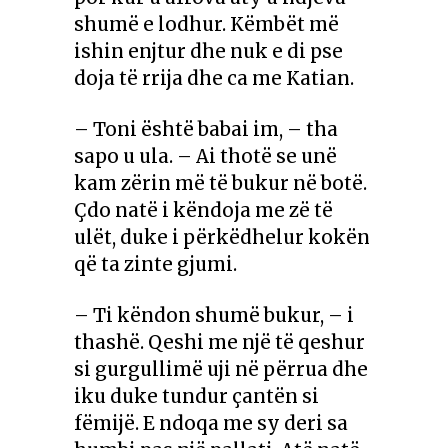
shumë e lodhur. Këmbët më
ishin enjtur dhe nuk e di pse
doja të rrija dhe ca me Katian.
– Toni është babai im, – tha
sapo u ula. – Ai thotë se unë
kam zërin më të bukur në botë.
Çdo natë i këndoja me zë të
ulët, duke i përkëdhelur kokën
që ta zinte gjumi.
– Ti këndon shumë bukur, – i
thashë. Qeshi me një të qeshur
si gurgullimë uji në përrua dhe
iku duke tundur çantën si
fëmijë. E ndoqa me sy deri sa