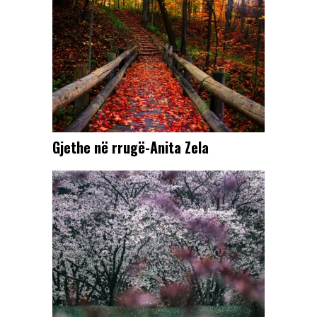
Gjethe në rrugë-Anita Zela