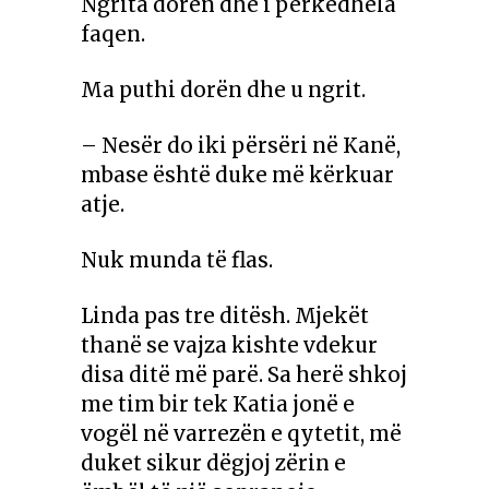
Ngrita dorën dhe i përkëdhela
faqen.
Ma puthi dorën dhe u ngrit.
– Nesër do iki përsëri në Kanë,
mbase është duke më kërkuar
atje.
Nuk munda të flas.
Linda pas tre ditësh. Mjekët
thanë se vajza kishte vdekur
disa ditë më parë. Sa herë shkoj
me tim bir tek Katia jonë e
vogël në varrezën e qytetit, më
duket sikur dëgjoj zërin e