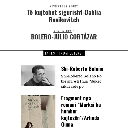
PREVIOUS STORY
Të kujtohet sigurisht-Dahlia
Ravikovitch
NEXT STORY
BOLERO-JULIO CORTÁZAR
LATEST FROM LETËRSI
Shi-Roberto Bolaño
Shi-Roberto Bolaño Po
bie shi, e ti thua: “duket
sikur retë po
Fragment nga
romani “Marksi ka
humbur
kujtesën”/Arlinda
Guma