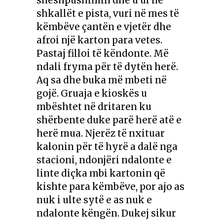
sheshpushimin dhe u ul në
shkallët e pista, vuri në mes të
këmbëve çantën e vjetër dhe
afroi një karton para vetes.
Pastaj filloi të këndonte. Më
ndali fryma për të dytën herë.
Aq sa dhe buka më mbeti në
gojë. Gruaja e kioskës u
mbështet në dritaren ku
shërbente duke parë herë atë e
herë mua. Njerëz të nxituar
kalonin për të hyrë a dalë nga
stacioni, ndonjëri ndalonte e
linte diçka mbi kartonin që
kishte para këmbëve, por ajo as
nuk i ulte sytë e as nuk e
ndalonte këngën. Dukej sikur