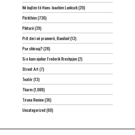
Në kujtim të Hans-Joachim Lanksch
(20)
Përkthim
(730)
Pikturë
(39)
Prit deri në pranverë, Bandini!
(13)
Pse shkruaj?
(28)
Si e kam njohur Frederik Rreshpjen
(2)
Street Art
(7)
Teatër
(13)
Tharm
(1,088)
Tirana Review
(36)
Uncategorized
(60)