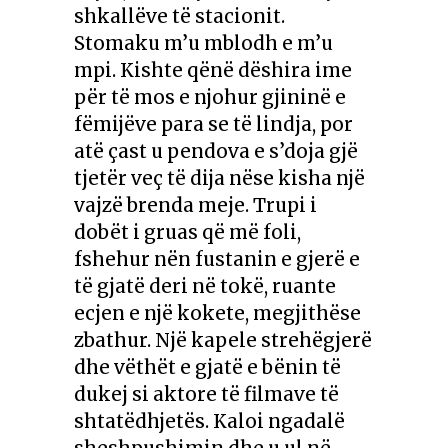
shkallëve të stacionit.
Stomaku m’u mblodh e m’u
mpi. Kishte qënë dëshira ime
për të mos e njohur gjininë e
fëmijëve para se të lindja, por
atë çast u pendova e s’doja gjë
tjetër veç të dija nëse kisha një
vajzë brenda meje. Trupi i
dobët i gruas që më foli,
fshehur nën fustanin e gjerë e
të gjatë deri në tokë, ruante
ecjen e një kokete, megjithëse
zbathur. Një kapele strehëgjerë
dhe vëthët e gjatë e bënin të
dukej si aktore të filmave të
shtatëdhjetës. Kaloi ngadalë