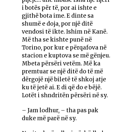
i botës për të, por ai ishte e
gjithë bota ime.
E dinte sa
shumë e doja, por një ditë
vendosi të ikte.
Ishim në Kanë.
Më tha se kishte punë në
Torino, por kur e përqafova në
stacion e kuptova se më gënjeu.
Mbeta përsëri vetëm. Më ka
premtuar se një ditë do të më
dërgojë një biletë të shkoj atje
ku të jetë ai. E di që do e bëjë.
Lotët i shndritën përsëri në sy.
– Jam lodhur, – tha pas pak
duke më parë në sy.