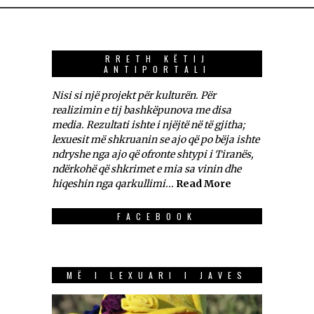
RRETH KËTIJ
ANTIPORTALI
Nisi si një projekt për kulturën. Për
realizimin e tij bashkëpunova me disa
media. Rezultati ishte i njëjtë në të gjitha;
lexuesit më shkruanin se ajo që po bëja ishte
ndryshe nga ajo që ofronte shtypi i Tiranës,
ndërkohë që shkrimet e mia sa vinin dhe
hiqeshin nga qarkullimi...
Read More
FACEBOOK
MË I LEXUARI I JAVES