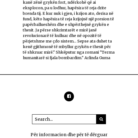
kanë zënë grykën fort, ndërkohë që ai
eksploron, pa u lodhur, hapësira të reja drite
brenda tij. E kur nuk i gjen, i krijon ato, derisa në
fund, këto hapësira të reja krijojnë një presion të
papërballueshëm dhe e shpërthejnë grykën e
thesit. Ja përse shkrimtarët e mirë janë
revolucionarë të kulluar dhe në opozitë të
përjetshme me çdo sistem... Sepse ata duhet ta
kenë gjithmonë të mbyllur grykën e thesit për
të shkruar mirë." Shkëputur nga romani "Terma
humanitarë si fjala bombardim." Arlinda Guma
Për informacion dhe për të dërguar