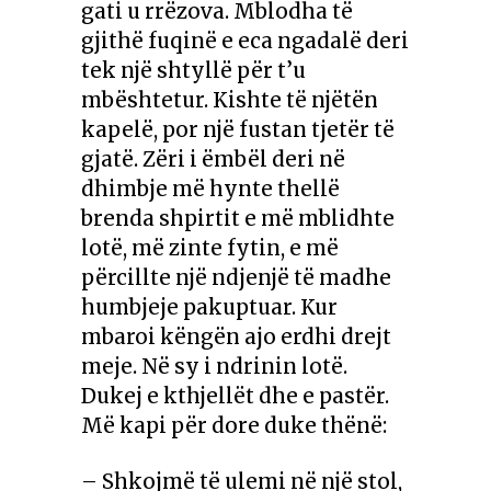
gati u rrëzova. Mblodha të
gjithë fuqinë e eca ngadalë deri
tek një shtyllë për t’u
mbështetur. Kishte të njëtën
kapelë, por një fustan tjetër të
gjatë. Zëri i ëmbël deri në
dhimbje më hynte thellë
brenda shpirtit e më mblidhte
lotë, më zinte fytin, e më
përcillte një ndjenjë të madhe
humbjeje pakuptuar. Kur
mbaroi këngën ajo erdhi drejt
meje. Në sy i ndrinin lotë.
Dukej e kthjellët dhe e pastër.
Më kapi për dore duke thënë:
– Shkojmë të ulemi në një stol,