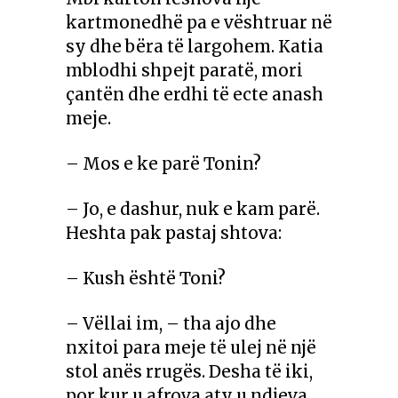
kartmonedhë pa e vështruar në
sy dhe bëra të largohem. Katia
mblodhi shpejt paratë, mori
çantën dhe erdhi të ecte anash
meje.
– Mos e ke parë Tonin?
– Jo, e dashur, nuk e kam parë.
Heshta pak pastaj shtova:
– Kush është Toni?
– Vëllai im, – tha ajo dhe
nxitoi para meje të ulej në një
stol anës rrugës. Desha të iki,
por kur u afrova aty u ndjeva