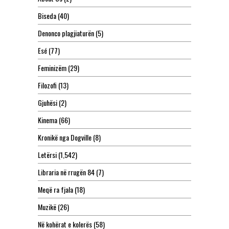
Biseda
(40)
Denonco plagjiaturën
(5)
Esé
(77)
Feminizëm
(29)
Filozofi
(13)
Gjuhësi
(2)
Kinema
(66)
Kronikë nga Dogville
(8)
Letërsi
(1,542)
Libraria në rrugën 84
(7)
Meqë ra fjala
(18)
Muzikë
(26)
Në kohërat e kolerës
(58)