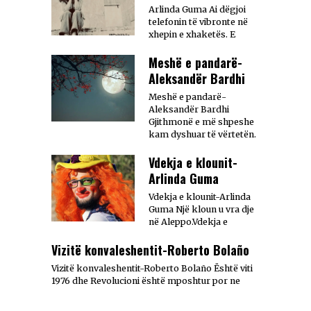
Arlinda Guma Ai dëgjoi
telefonin të vibronte në
xhepin e xhaketës. E
Meshë e pandarë-
Aleksandër Bardhi
Meshë e pandarë-
Aleksandër Bardhi
Gjithmonë e më shpeshe
kam dyshuar të vërtetën.
Vdekja e klounit-
Arlinda Guma
Vdekja e klounit-Arlinda
Guma Një kloun u vra dje
në Aleppo.Vdekja e
Vizitë konvaleshentit-Roberto Bolaño
Vizitë konvaleshentit-Roberto Bolaño Është viti
1976 dhe Revolucioni është mposhtur por ne