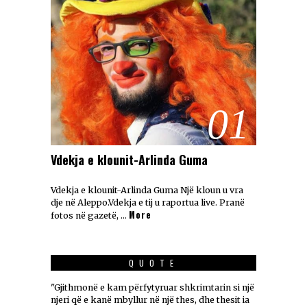
01
Vdekja e klounit-Arlinda Guma
Vdekja e klounit-Arlinda Guma Një kloun u vra
dje në Aleppo.Vdekja e tij u raportua live. Pranë
More
fotos në gazetë, …
QUOTE
"Gjithmonë e kam përfytyruar shkrimtarin si një
njeri që e kanë mbyllur në një thes, dhe thesit ia