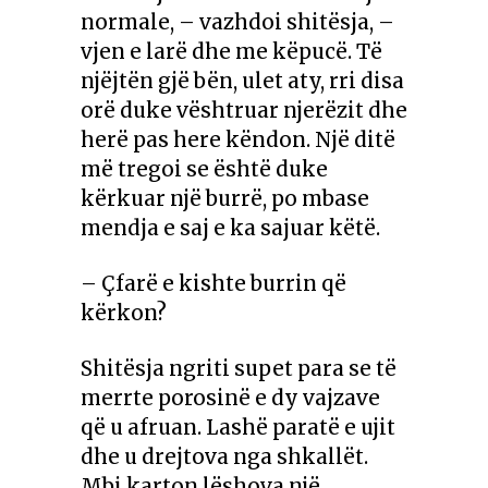
normale, – vazhdoi shitësja, –
vjen e larë dhe me këpucë. Të
njëjtën gjë bën, ulet aty, rri disa
orë duke vështruar njerëzit dhe
herë pas here këndon. Një ditë
më tregoi se është duke
kërkuar një burrë, po mbase
mendja e saj e ka sajuar këtë.
– Çfarë e kishte burrin që
kërkon?
Shitësja ngriti supet para se të
merrte porosinë e dy vajzave
që u afruan. Lashë paratë e ujit
dhe u drejtova nga shkallët.
Mbi karton lëshova një