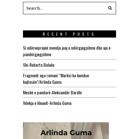
RECENT POSTS
Si ndërveprojnë mendja juaj e ndërgjegjshme dhe ajo e
pandërgjegjshme
Shi-Roberto Bolaño
Fragment nga romani “Marksi ka humbur
kujtesën”/Arlinda Guma
Meshë e pandarë-Aleksandër Bardhi
Vdekja e klounit-Arlinda Guma