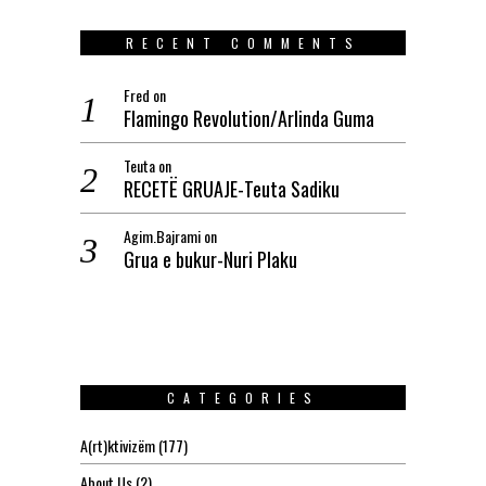
RECENT COMMENTS
Fred
on
Flamingo Revolution/Arlinda Guma
Teuta
on
RECETË GRUAJE-Teuta Sadiku
Agim.Bajrami
on
Grua e bukur-Nuri Plaku
CATEGORIES
A(rt)ktivizëm
(177)
About Us
(2)