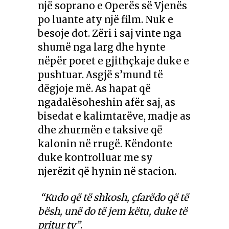
një soprano e Operës së Vjenës
po luante aty një film. Nuk e
besoje dot. Zëri i saj vinte nga
shumë nga larg dhe hynte
nëpër poret e gjithçkaje duke e
pushtuar. Asgjë s’mund të
dëgjoje më. As hapat që
ngadalësoheshin afër saj, as
bisedat e kalimtarëve, madje as
dhe zhurmën e taksive që
kalonin në rrugë. Këndonte
duke kontrolluar me sy
njerëzit që hynin në stacion.
“Kudo që të shkosh, çfarëdo që të
bësh, unë do të jem këtu, duke të
pritur ty”
.