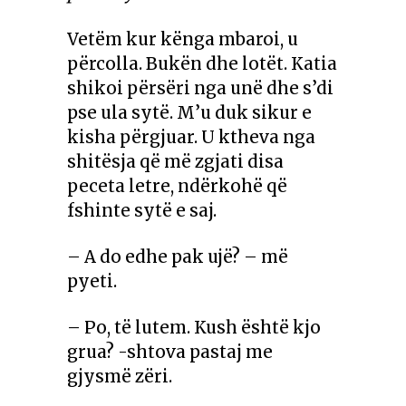
Vetëm kur kënga mbaroi, u
përcolla. Bukën dhe lotët. Katia
shikoi përsëri nga unë dhe s’di
pse ula sytë. M’u duk sikur e
kisha përgjuar. U ktheva nga
shitësja që më zgjati disa
peceta letre, ndërkohë që
fshinte sytë e saj.
– A do edhe pak ujë? – më
pyeti.
– Po, të lutem. Kush është kjo
grua? -shtova pastaj me
gjysmë zëri.