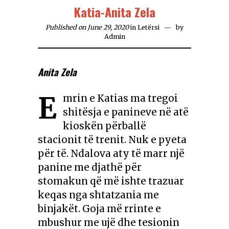
Katia-Anita Zela
Published on June 29, 2020
in
Letërsi
by
Admin
Anita Zela
E
mrin e Katias ma tregoi
shitësja e panineve në atë
kioskën përballë
stacionit të trenit. Nuk e pyeta
për të. Ndalova aty të marr një
panine me djathë për
stomakun që më ishte trazuar
keqas nga shtatzania me
binjak
ët
. Goja më rrinte e
mbushur me ujë dhe tesionin