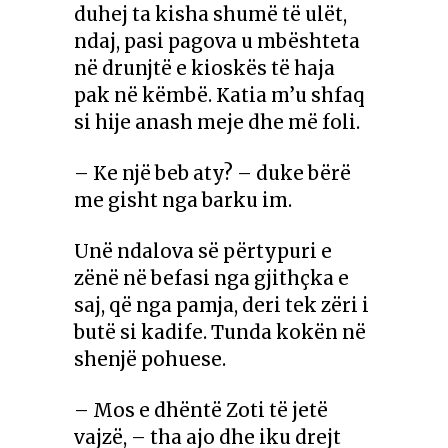
duhej ta kisha shum
ë të ulët
,
ndaj, pasi pagova u mbështeta
në drunjtë e kioskës të haja
pak n
ë këmbë
. Katia m’u shfaq
si hije anash meje dhe më foli.
– Ke një beb aty? – duke bërë
me gisht nga barku im.
Un
ë ndalova së përtypuri e
zënë në befasi nga gjithçka e
saj, që nga pamja, deri tek zëri i
butë si kadife.
Tunda
kokën në
shenjë pohuese.
– Mos e dhëntë Zoti të jetë
vajzë, – tha ajo dhe iku drejt