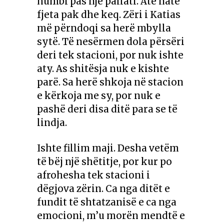
humbi pas një pallati. Atë natë
fjeta pak dhe keq. Zëri i Katias
më përndoqi sa herë mbylla
sytë. Të nesërmen dola përsëri
deri tek stacioni, por nuk ishte
aty. As shitësja nuk e kishte
parë. Sa herë shkoja në stacion
e kërkoja me sy, por nuk e
pashë deri disa ditë para se të
lindja.
Ishte fillim maji. Desha vetëm
të bëj një shëtitje, por kur po
afrohesha tek stacioni i
dëgjova zërin. Ca nga ditët e
fundit të shtatzanisë e ca nga
emocioni, m’u morën mendtë e