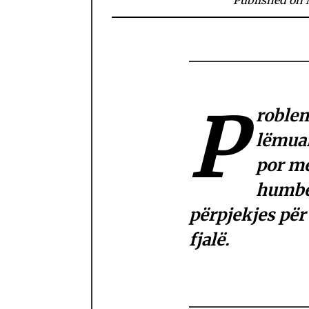
P
roblem
lëmuar
por me
humbe
përpjekjes pë
fjalë.