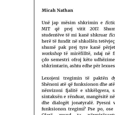
Micah Nathan
Unë jap mësim shkrimin e
ficti
MIT që prej vitit 2017. Shum
studentëve të mi kanë shkruar
fic
herë të fundit në shkollën tetëvje
shumë pak prej tyre kanë përjet
workshop
të mirëfilltë, ndaj në f
çdo semestri ofroj këto udhëzime
shkrimtarin, ashtu edhe për lexues
Lexojeni tregimin të paktën d
Shënoni atë që funksionon dhe atë
nënvizoni fjalitë e shkëlqyera, 
sintaksën e rënduar, mangësitë në
dhe dialogët jonatyralë. Pyesni 
funksionon tregimi? Pse po, ose 
Çfarë mund ta përmirësont