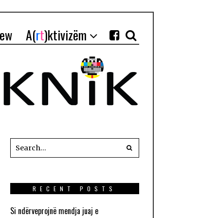
iew
A(
r
t
)ktivizëm
RECENT POSTS
Si ndërveprojnë mendja juaj e