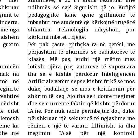
shkruar
ndihmës së saj? Sigurisht që jo. Kufijtë
gimit të
pedagogjikë kanë qenë gjithmonë të
nqerta.
mbushur me studentë që kërkojnë rrugë të
shme nga
shkurtra. Teknologjia ndryshon, por
endshëm
kërkimi mbetet i njëjtë.
 guxim
Për pak çaste, gjithçka ra në qetësi, me
përjashtim të zhurmës së radiatorëve të
klasës. Më pas, erdhi një rrëfim mes
shumicën
lotësh: njëra prej autoreve të supozuara
 nuk na
tha se e kishte përdorur Inteligjencën
jmë në
Artificiale vetëm sepse kishte frikë se mos
regim të
dukej budallaqe, se mos e kritikonin për
ështirë
shkrim të keq. Ajo tha se i donte tregimet
nërisht
dhe se e urrente faktin që kishte përdorur
ë cilët
IA-në. Por nuk ishte përmbajtur dot, duke
oblemesh
përshkruar një sekuencë të ngjashme me
steme ku
rënien e një të varuri: fillimisht ia dha
dhe një
tregimin IA-së për një kontroll