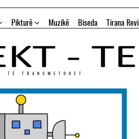
Pikturë
Muzikë
Biseda
Tirana Rev
O TЁ TRANSMETOHET