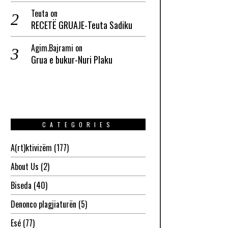
Teuta
on
RECETË GRUAJE-Teuta Sadiku
Agim.Bajrami
on
Grua e bukur-Nuri Plaku
CATEGORIES
A(rt)ktivizëm
(177)
About Us
(2)
Biseda
(40)
Denonco plagjiaturën
(5)
Esé
(77)