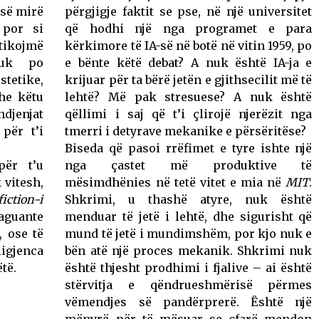
 së mirë
përgjigje faktit se pse, në një universitet
 por si
që hodhi një nga programet e para
tikojmë
kërkimore të IA-së në botë në vitin 1959, po
nuk po
e bënte këtë debat? A nuk është IA-ja e
stetike,
krijuar për ta bërë jetën e gjithsecilit më të
he këtu
lehtë? Më pak stresuese? A nuk është
ndjenjat
qëllimi i saj që t’i çlirojë njerëzit nga
 për t’i
tmerri i detyrave mekanike e përsëritëse?
Biseda që pasoi rrëfimet e tyre ishte një
ër t’u
nga çastet më produktive të
 vitesh,
mësimdhënies në tetë vitet e mia në
MIT
.
fiction-i
Shkrimi, u thashë atyre, nuk është
paguante
menduar të jetë i lehtë, dhe sigurisht që
, ose të
mund të jetë i mundimshëm, por kjo nuk e
igjenca
bën atë një proces mekanik. Shkrimi nuk
të.
është thjesht prodhimi i fjalive – ai është
stërvitja e qëndrueshmërisë përmes
vëmendjes së pandërprerë. Është një
mënyrë për të mësuar se çfarë mendon