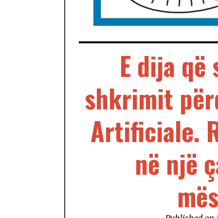
E dija që
shkrimit për
Artificiale.
në një 
mës
Published on 