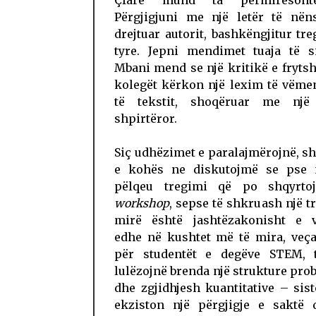
Përgjigjuni me një letër të nën
drejtuar autorit, bashkëngjitur tre
tyre. Jepni mendimet tuaja të si
Mbani mend se një kritikë e fryt
kolegët kërkon një lexim të vëm
të tekstit, shoqëruar me një
shpirtëror.
Siç udhëzimet e paralajmërojnë, 
e kohës ne diskutojmë se pse
pëlqeu tregimi që po shqyrto
workshop
, sepse të shkruash një t
mirë është jashtëzakonisht e v
edhe në kushtet më të mira, veça
për studentët e degëve STEM, t
lulëzojnë brenda një strukture pr
dhe zgjidhjesh kuantitative – si
ekziston një përgjigje e saktë 