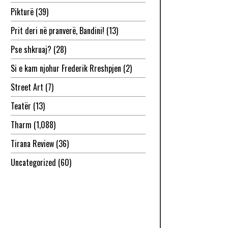
Pikturë
(39)
Prit deri në pranverë, Bandini!
(13)
Pse shkruaj?
(28)
Si e kam njohur Frederik Rreshpjen
(2)
Street Art
(7)
Teatër
(13)
Tharm
(1,088)
Tirana Review
(36)
Uncategorized
(60)