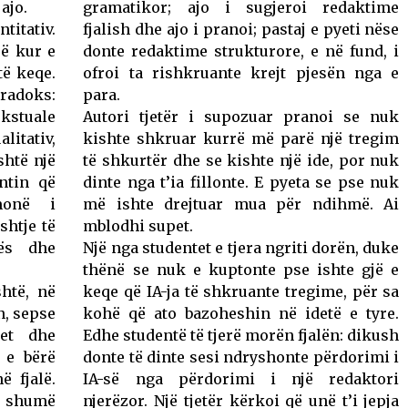
ajo.
gramatikor; ajo i sugjeroi redaktime
titativ.
fjalish dhe ajo i pranoi; pastaj e pyeti nëse
rë kur e
donte redaktime strukturore, e në fund, i
të keqe.
ofroi ta rishkruante krejt pjesën nga e
radoks:
para.
ekstuale
Autori tjetër i supozuar pranoi se nuk
itativ,
kishte shkruar kurrë më parë një tregim
shtë një
të shkurtër dhe se kishte një ide, por nuk
ntin që
dinte nga t’ia fillonte. E pyeta se pse nuk
monë i
më ishte drejtuar mua për ndihmë. Ai
shtje të
mblodhi supet.
ës dhe
Një nga studentet e tjera ngriti dorën, duke
.
thënë se nuk e kuptonte pse ishte gjë e
shtë, në
keqe që IA-ja të shkruante tregime, për sa
n, sepse
kohë që ato bazoheshin në idetë e tyre.
jet dhe
Edhe studentë të tjerë morën fjalën: dikush
 e bërë
donte të dinte sesi ndryshonte përdorimi i
ë fjalë.
IA-së nga përdorimi i një redaktori
n shumë
njerëzor. Një tjetër kërkoi që unë t’i jepja