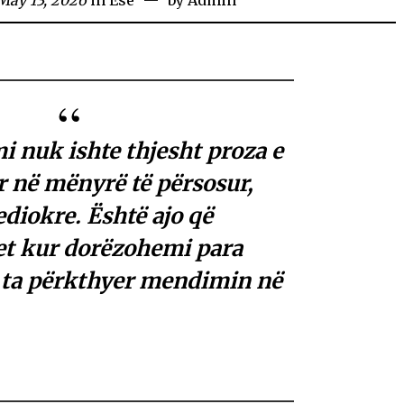
i nuk ishte thjesht proza e
 në mënyrë të përsosur,
diokre. Është ajo që
t kur dorëzohemi para
r ta përkthyer mendimin në