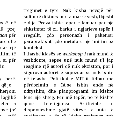
tregimet e tyre. Nuk kisha nevojë për
softuerë diktues për ta marrë vesh; thjesht
on-it
në
e dija. Proza ishte tepër e lëmuar për një
ë prej
shkrimtar të ri, harku i ngjarjeve tepër i
tion
për
rregullt, çdo personazh i paketuar
çare dhe
paraprakisht, çdo metaforë një imitim pa
uar një
kontekst.
illim të
I thashë klasës se
workshop-i
nuk mund të
, si për
vazhdonte, sepse unë nuk mund t’i jap
in:
reagime një autori që nuk ekziston, por i
sigurova autorët e supozuar se nuk ishin
y herë.
në telashe. Politikat e MIT-it lidhur me
 që jo –
përdorimin e IA-së ishin ende në
shenjoni
ndryshim, dhe planprogrami im kishte
 logjikë
lënë një shteg. Për më tepër, po të kishte
veten: a
qenë Inteligjenca Artificiale e
pse jo?
disponueshme gjatë viteve të mia të
e atë?
studimeve, a do t’i kisha rezistuar unë