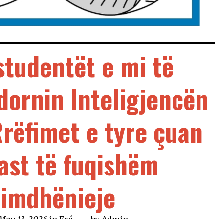
 studentët e mi të
dornin Inteligjencën
 Rrëfimet e tyre çuan
çast të fuqishëm
imdhënieje
May 13, 2026
in
Esé
by
Admin