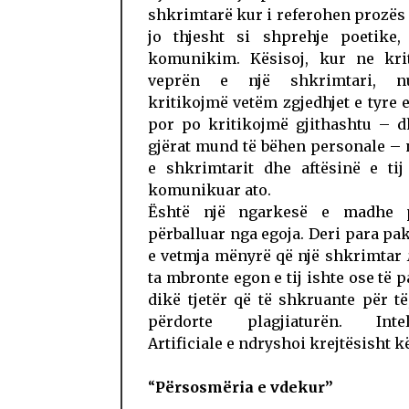
shkrimtarë kur i referohen prozës
jo thjesht si shprehje poetike,
komunikim. Kësisoj, kur ne kri
veprën e një shkrimtari, 
kritikojmë vetëm zgjedhjet e tyre e
por po kritikojmë gjithashtu – d
gjërat mund të bëhen personale – 
e shkrimtarit dhe aftësinë e tij
komunikuar ato.
Është një ngarkesë e madhe p
përballuar nga egoja. Deri para pak
e vetmja mënyrë që një shkrimtar
ta mbronte egon e tij ishte ose të 
dikë tjetër që të shkruante për të
përdorte plagjiaturën. Intel
Artificiale e ndryshoi krejtësisht kë
“
Përsosmëria e vdekur”