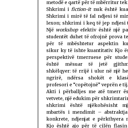
metodë e qartë për të mbërritur tek 
Shkrimi i
fiction-it
nuk është kuan
Shkrimi i mirë të fal ndjesi të mi
lexon; shkrimi i keq të jep ndjesi 
Një
workshop
efektiv është një pa
studentët duhet të ofrojnë prova t
për të mbështetur aspektin kual
sikur ky të ishte kuantitativ. Kjo ë
perspektivë tmerruese për stude
është mësuar të jetë gjith
shkëlqyer: të rrijë i ulur në një he
ngrirë, ndërsa shokët e klas
profesori e “copëtojnë” veprën e tij
Akti i përballjes me atë tmerr ë
vetvete, një edukim për shkrimtari
shkrimi është njëkohësisht m
mbartës i mendimit – abstraktja
konkrete, ndjenjat e përkthyera n
Kjo është ajo për të cilën flasi