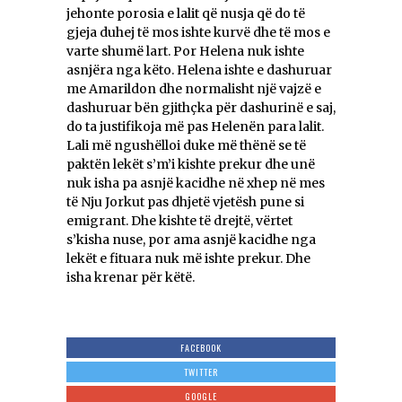
jehonte porosia e lalit që nusja që do të
gjeja duhej të mos ishte kurvë dhe të mos e
varte shumë lart. Por Helena nuk ishte
asnjëra nga këto. Helena ishte e dashuruar
me Amarildon dhe normalisht një vajzë e
dashuruar bën gjithçka për dashurinë e saj,
do ta justifikoja më pas Helenën para lalit.
Lali më ngushëlloi duke më thënë se të
paktën lekët s’m’i kishte prekur dhe unë
nuk isha pa asnjë kacidhe në xhep në mes
të Nju Jorkut pas dhjetë vjetësh pune si
emigrant. Dhe kishte të drejtë, vërtet
s’kisha nuse, por ama asnjë kacidhe nga
lekët e fituara nuk më ishte prekur. Dhe
isha krenar për këtë.
FACEBOOK
TWITTER
GOOGLE