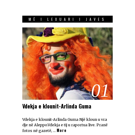
MË I LEXUARI I JAVES
01
Vdekja e klounit-Arlinda Guma
Vdekja e klounit-Arlinda Guma Një kloun u vra
dje në Aleppo.Vdekja e tij u raportua live. Pranë
More
fotos në gazetë, …