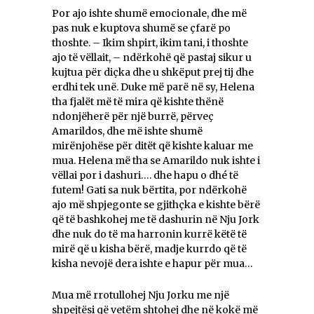
Por ajo ishte shumë emocionale, dhe më
pas nuk e kuptova shumë se çfarë po
thoshte. – Ikim shpirt, ikim tani, i thoshte
ajo të vëllait, – ndërkohë që pastaj sikur u
kujtua për diçka dhe u shkëput prej tij dhe
erdhi tek unë. Duke më parë në sy, Helena
tha fjalët më të mira që kishte thënë
ndonjëherë për një burrë, përveç
Amarildos, dhe më ishte shumë
mirënjohëse për ditët që kishte kaluar me
mua. Helena më tha se Amarildo nuk ishte i
vëllai por i dashuri…. dhe hapu o dhé të
futem! Gati sa nuk bërtita, por ndërkohë
ajo më shpjegonte se gjithçka e kishte bërë
që të bashkohej me të dashurin në Nju Jork
dhe nuk do të ma harronin kurrë këtë të
mirë që u kisha bërë, madje kurrdo që të
kisha nevojë dera ishte e hapur për mua…
Mua më rrotullohej Nju Jorku me një
shpejtësi që vetëm shtohej dhe në kokë më