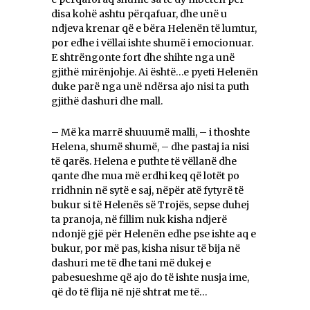
disa kohë ashtu përqafuar, dhe unë u
ndjeva krenar që e bëra Helenën të lumtur,
por edhe i vëllai ishte shumë i emocionuar.
E shtrëngonte fort dhe shihte nga unë
gjithë mirënjohje. Ai është…e pyeti Helenën
duke parë nga unë ndërsa ajo nisi ta puth
gjithë dashuri dhe mall.
– Më ka marrë shuuumë malli, – i thoshte
Helena, shumë shumë, – dhe pastaj ia nisi
të qarës. Helena e puthte të vëllanë dhe
qante dhe mua më erdhi keq që lotët po
rridhnin në sytë e saj, nëpër atë fytyrë të
bukur si të Helenës së Trojës, sepse duhej
ta pranoja, në fillim nuk kisha ndjerë
ndonjë gjë për Helenën edhe pse ishte aq e
bukur, por më pas, kisha nisur të bija në
dashuri me të dhe tani më dukej e
pabesueshme që ajo do të ishte nusja ime,
që do të flija në një shtrat me të…