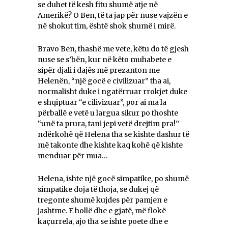
se duhet të kesh fitu shumë atje në
Amerikë? O Ben, të ta jap për nuse vajzën e
në shokut tim, është shok shumë i mirë.
Bravo Ben, thashë me vete, këtu do të gjesh
nuse se s’bën, kur në këto muhabete e
sipër djali i dajës më prezanton me
Helenën, “një gocë e civilizuar” tha ai,
normalisht duke i ngatërruar rrokjet duke
e shqiptuar “e cilivizuar”, por ai ma la
përballë e vetë u largua sikur po thoshte
“unë ta prura, tani jepi vetë drejtim pra!”
ndërkohë që Helena tha se kishte dashur të
më takonte dhe kishte kaq kohë që kishte
menduar për mua…
Helena, ishte një gocë simpatike, po shumë
simpatike doja të thoja, se dukej që
tregonte shumë kujdes për pamjen e
jashtme. E hollë dhe e gjatë, më flokë
kaçurrela, ajo tha se ishte poete dhe e