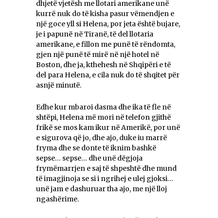
dhjetë vjetësh me llotari amerikane unë
kurrë nuk do të kisha pasur vëmendjen e
një goce yll si Helena, por jeta është bujare,
je i papunë në Tiranë, të del llotaria
amerikane, e fillon me punë të rëndomta,
gjen një punë të mirë në një hotel në
Boston, dhe ja, kthehesh në Shqipëri e të
del para Helena, e cila nuk do të shqitet për
asnjë minutë.
Edhe kur mbaroi dasma dhe ika të fle në
shtëpi, Helena më mori në telefon gjithë
frikë se mos kam ikur në Amerikë, por unë
e sigurova që jo, dhe ajo, duke iu marrë
fryma dhe se donte të iknim bashkë
sepse… sepse… dhe unë dëgjoja
frymëmarrjen e saj të shpeshtë dhe mund
të imagjinoja se si i ngrihej e ulej gjoksi…
unë jam e dashuruar tha ajo, me një lloj
ngashërime.