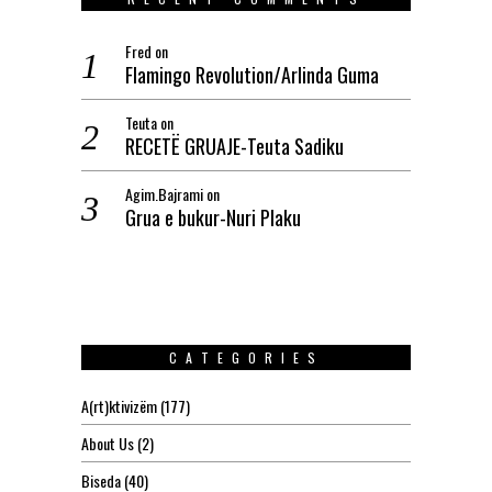
Fred
on
Flamingo Revolution/Arlinda Guma
Teuta
on
RECETË GRUAJE-Teuta Sadiku
Agim.Bajrami
on
Grua e bukur-Nuri Plaku
CATEGORIES
A(rt)ktivizëm
(177)
About Us
(2)
Biseda
(40)