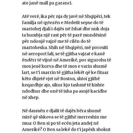
ato janë mall pa garanci.
Atë verë, ika për nja dy javë në Shqipëri, tek
familja në qytezën e Medetit sepse do të
martohej djali i dajës në fshat dhe nuk doja
ta humbja një rast për të parë mundësinë
për ndonjë vajzë me të cilën do të
martohesha. Shih në Shqipëri, më porositi
në aeroport lali, se të gjitha vajzat e kanë
ëndërr të vijnë në Amerikë, por sigurohu të
mos jenë kurva dhe të mos e varin shumë
lart, se t’i marrin të gjitha lekët që ke fituar
këto dhjetë vjet në Boston, shtoi gjithë
keqardhje ajo, sikur kjo tashmë të kishte
ndodhur dhe unë të isha pa asnjë kacidhe
në xhep.
Në dasmën e djalit të dajës bëra shumë
mirë që shkova se të gjithë merreshin me
mua: O Ben si po të ecën jeta andej në
Amerikë? O Ben sa lekë do t’i japësh shokut