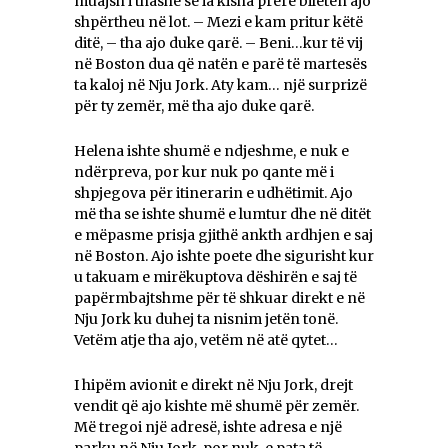
muajsh i thashë se ia kisha prerë biletën ajo
shpërtheu në lot. – Mezi e kam pritur këtë
ditë, – tha ajo duke qarë. – Beni…kur të vij
në Boston dua që natën e parë të martesës
ta kaloj në Nju Jork. Aty kam… një surprizë
për ty zemër, më tha ajo duke qarë.
Helena ishte shumë e ndjeshme, e nuk e
ndërpreva, por kur nuk po qante më i
shpjegova për itinerarin e udhëtimit. Ajo
më tha se ishte shumë e lumtur dhe në ditët
e mëpasme prisja gjithë ankth ardhjen e saj
në Boston. Ajo ishte poete dhe sigurisht kur
u takuam e mirëkuptova dëshirën e saj të
papërmbajtshme për të shkuar direkt e në
Nju Jork ku duhej ta nisnim jetën tonë.
Vetëm atje tha ajo, vetëm në atë qytet…
I hipëm avionit e direkt në Nju Jork, drejt
vendit që ajo kishte më shumë për zemër.
Më tregoi një adresë, ishte adresa e një
parku në Nju Jork, por nuk e pata të