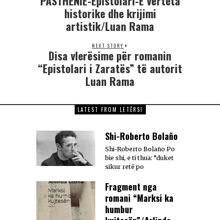
PASTHËNIE-Epistolari-E vërteta
historike dhe krijimi
artistik/Luan Rama
NEXT STORY
Disa vlerësime për romanin
“Epistolari i Zaratës” të autorit
Luan Rama
LATEST FROM LETËRSI
Shi-Roberto Bolaño
Shi-Roberto Bolaño Po
bie shi, e ti thua: “duket
sikur retë po
Fragment nga
romani “Marksi ka
humbur