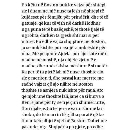
Po këtu në Boston nuk ke vajza për shtëpi,
siç i duam ne, një nuse ta lësh në shtëpi të
kujdeset për fëmijët, për prindërit, dhe të të
gatuajë, që kur të vish në darkë i lodhur
nga puna të të buzëqeshë, të thotë fjalë të
ngrohta, darkën ta gjesh shtruar si për
mbret. Po edhe vajza shqiptare në Boston,
jo se nuk kishte, por asnjëra nuk është për
mua. Më pëlqente Ajdela, por ajo ishte më e
madhe në moshë, nja dhjetë vjet më e
madhe, dhe unë e kisha më shumë si motër.
Ka për të ta gjetë lali një nuse, thoshte ajo,
siç e meriton ti, dhe pastaj kur merrte me
radhë vajzat që ajo njihte në Boston
thoshte se asnjëra nuk ishte për mua. Ato
që njoh unë thoshte lali, janë ca si kurva o
Ben, s’janë për ty, se ti je çun shumë i urtë,
flori djalë je. Ca të tjera e varin shumë lart
shoku, do të marrin të gjitha paratë që ke
fituar këto dhjetë vjet në Boston. Duhet me
pa andej nga Shqipëria po gjete, po edhe