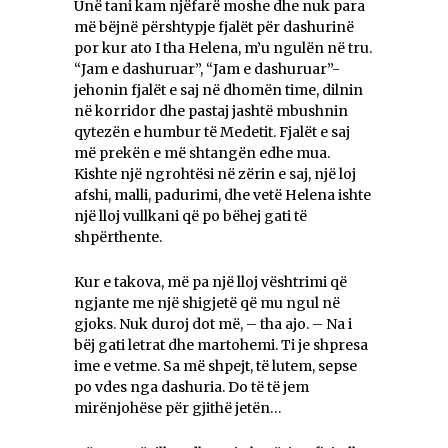
Unë tani kam njëfarë moshe dhe nuk para
më bëjnë përshtypje fjalët për dashurinë
por kur ato I tha Helena, m’u ngulën në tru.
“Jam e dashuruar”, “Jam e dashuruar”-
jehonin fjalët e saj në dhomën time, dilnin
në korridor dhe pastaj jashtë mbushnin
qytezën e humbur të Medetit. Fjalët e saj
më prekën e më shtangën edhe mua.
Kishte një ngrohtësi në zërin e saj, një loj
afshi, malli, padurimi, dhe vetë Helena ishte
një lloj vullkani që po bëhej gati të
shpërthente.
Kur e takova, më pa një lloj vështrimi që
ngjante me një shigjetë që mu ngul në
gjoks. Nuk duroj dot më, – tha ajo. – Na i
bëj gati letrat dhe martohemi. Ti je shpresa
ime e vetme. Sa më shpejt, të lutem, sepse
po vdes nga dashuria. Do të të jem
mirënjohëse për gjithë jetën…