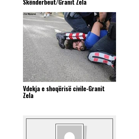
Skënderbeut/Granit Zela
Vdekja e shoqërisë civile-Granit
Zela