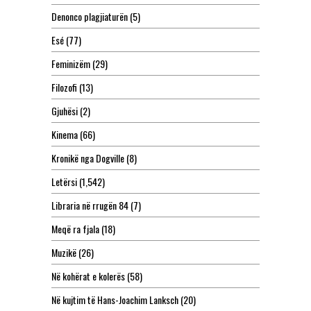
Denonco plagjiaturën
(5)
Esé
(77)
Feminizëm
(29)
Filozofi
(13)
Gjuhësi
(2)
Kinema
(66)
Kronikë nga Dogville
(8)
Letërsi
(1,542)
Libraria në rrugën 84
(7)
Meqë ra fjala
(18)
Muzikë
(26)
Në kohërat e kolerës
(58)
Në kujtim të Hans-Joachim Lanksch
(20)