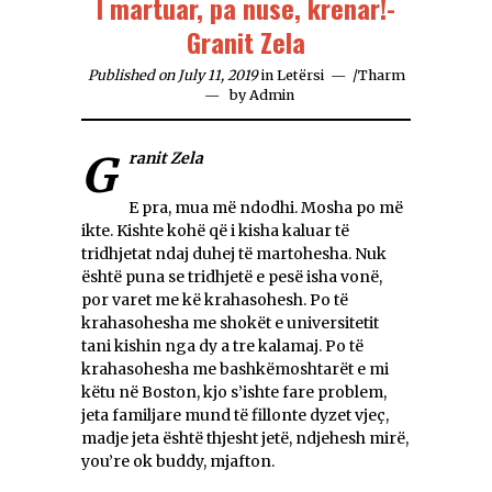
I martuar, pa nuse, krenar!-
Granit Zela
Published on July 11, 2019
in
Letërsi
/
Tharm
by
Admin
Granit Zela
E pra, mua më ndodhi. Mosha po më
ikte. Kishte kohë që i kisha kaluar të
tridhjetat ndaj duhej të martohesha. Nuk
është puna se tridhjetë e pesë isha vonë,
por varet me kë krahasohesh. Po të
krahasohesha me shokët e universitetit
tani kishin nga dy a tre kalamaj. Po të
krahasohesha me bashkëmoshtarët e mi
këtu në Boston, kjo s’ishte fare problem,
jeta familjare mund të fillonte dyzet vjeç,
madje jeta është thjesht jetë, ndjehesh mirë,
you’re ok buddy, mjafton.