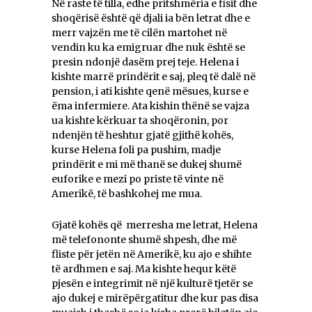
Në raste të tilla, edhe pritshmëria e fisit dhe
shoqërisë është që djali ia bën letrat dhe e
merr vajzën me të cilën martohet në
vendin ku ka emigruar dhe nuk është se
presin ndonjë dasëm prej teje. Helena i
kishte marrë prindërit e saj, pleq të dalë në
pension, i ati kishte qenë mësues, kurse e
ëma infermiere. Ata kishin thënë se vajza
ua kishte kërkuar ta shoqëronin, por
ndenjën të heshtur gjatë gjithë kohës,
kurse Helena foli pa pushim, madje
prindërit e mi më thanë se dukej shumë
euforike e mezi po priste të vinte në
Amerikë, të bashkohej me mua.
Gjatë kohës që merresha me letrat, Helena
më telefononte shumë shpesh, dhe më
fliste për jetën në Amerikë, ku ajo e shihte
të ardhmen e saj. Ma kishte hequr këtë
pjesën e integrimit në një kulturë tjetër se
ajo dukej e mirëpërgatitur dhe kur pas disa