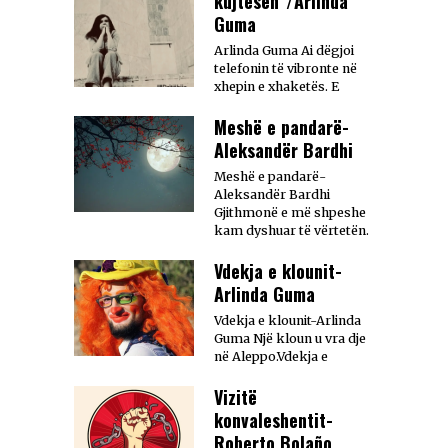
kujtesën”/Arlinda
Guma
Arlinda Guma Ai dëgjoi
telefonin të vibronte në
xhepin e xhaketës. E
Meshë e pandarë-
Aleksandër Bardhi
Meshë e pandarë-
Aleksandër Bardhi
Gjithmonë e më shpeshe
kam dyshuar të vërtetën.
Vdekja e klounit-
Arlinda Guma
Vdekja e klounit-Arlinda
Guma Një kloun u vra dje
në Aleppo.Vdekja e
Vizitë
konvaleshentit-
Roberto Bolaño