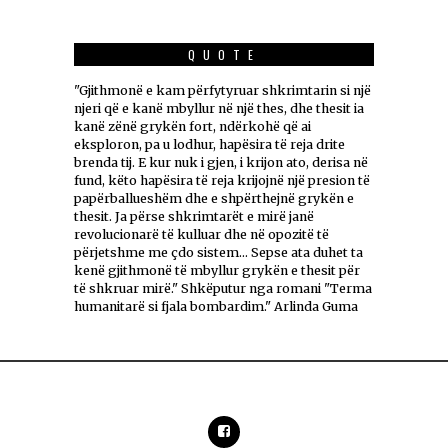
QUOTE
"Gjithmonë e kam përfytyruar shkrimtarin si një
njeri që e kanë mbyllur në një thes, dhe thesit ia
kanë zënë grykën fort, ndërkohë që ai
eksploron, pa u lodhur, hapësira të reja drite
brenda tij. E kur nuk i gjen, i krijon ato, derisa në
fund, këto hapësira të reja krijojnë një presion të
papërballueshëm dhe e shpërthejnë grykën e
thesit. Ja përse shkrimtarët e mirë janë
revolucionarë të kulluar dhe në opozitë të
përjetshme me çdo sistem... Sepse ata duhet ta
kenë gjithmonë të mbyllur grykën e thesit për
të shkruar mirë." Shkëputur nga romani "Terma
humanitarë si fjala bombardim." Arlinda Guma