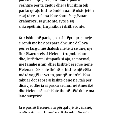
vështirë për ta gjetur dhe ja ku ishim tek
parku që ajo kishte ëndërruar të niste jetën
e saj të re. Helena ishte shumë e gëzuar,
kraharori i sa gufonte, sytë e saj
shkrepëtinin, trupi sikur i drithëronte.
Kur ishim në park, ajo u shkëput prej meje
e rendi me hov përpara dhe unë dallova
për së largu një djalosh më të ri se unë, një
flokëkaçurrels si Helena, trupmbushur
dhe, le të themi simpatik si ajo, se normal,
një familje ishin, dhe i kishte bërë një nënë.
Helena më kishte thënë se kishte një vëlla
më të vogël se veten, por që unë s’e kisha
takuar dot sepse ai kishte qenë në Itali për
disa vjet dhe ja ai paska ardhur në Amerikë
dhe Helena s’ma kishte thënë këtë duke ma
lanë surprizë…
Ja e pashë Helenën ta përqafojë të vëllanë,
e përqafoi aq shumë sa të dy mbetën për