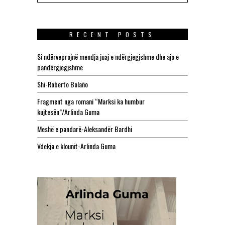
RECENT POSTS
Si ndërveprojnë mendja juaj e ndërgjegjshme dhe ajo e
pandërgjegjshme
Shi-Roberto Bolaño
Fragment nga romani “Marksi ka humbur
kujtesën”/Arlinda Guma
Meshë e pandarë-Aleksandër Bardhi
Vdekja e klounit-Arlinda Guma