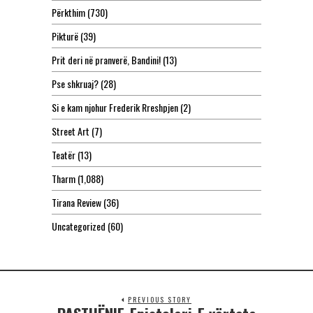
Përkthim
(730)
Pikturë
(39)
Prit deri në pranverë, Bandini!
(13)
Pse shkruaj?
(28)
Si e kam njohur Frederik Rreshpjen
(2)
Street Art
(7)
Teatër
(13)
Tharm
(1,088)
Tirana Review
(36)
Uncategorized
(60)
PREVIOUS STORY