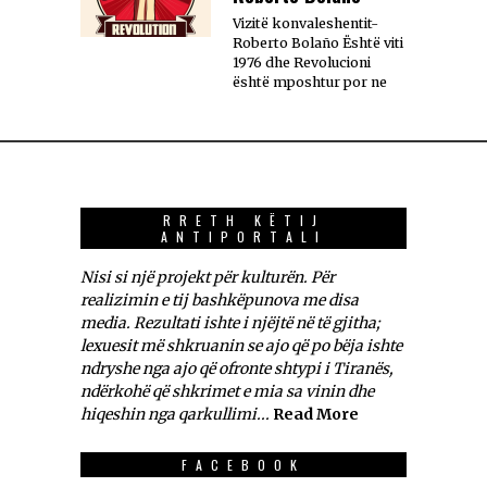
Vizitë konvaleshentit-
Roberto Bolaño Është viti
1976 dhe Revolucioni
është mposhtur por ne
RRETH KËTIJ
ANTIPORTALI
Nisi si një projekt për kulturën. Për
realizimin e tij bashkëpunova me disa
media. Rezultati ishte i njëjtë në të gjitha;
lexuesit më shkruanin se ajo që po bëja ishte
ndryshe nga ajo që ofronte shtypi i Tiranës,
ndërkohë që shkrimet e mia sa vinin dhe
hiqeshin nga qarkullimi...
Read More
FACEBOOK