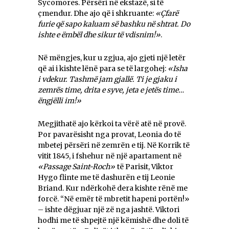
Sycomores. Përsëri në ekstazë, si të
çmendur. Dhe ajo që i shkruante:
«Çfarë
furie që sapo kaluam së bashku në shtrat. Do
ishte e ëmbël dhe sikur të vdisnim!»
.
Në mëngjes, kur u zgjua, ajo gjeti një letër
që ai i kishte lënë para se të largohej:
«Isha
i vdekur. Tashmë jam gjallë. Ti je gjaku i
zemrës time, drita e syve, jeta e jetës time…
ëngjëlli im!»
Megjithatë ajo kërkoi ta vërë atë në provë.
Por pavarësisht nga provat, Leonia do të
mbetej përsëri në zemrën e tij. Në Korrik të
vitit 1845, i fshehur në një apartament në
«Passage Saint-Roch»
të Parisit, Viktor
Hygo flinte me të dashurën e tij Leonie
Briand. Kur ndërkohë dera kishte rënë me
forcë. “Në emër të mbretit hapeni portën!»
– ishte dëgjuar një zë nga jashtë. Viktori
hodhi me të shpejtë një këmishë dhe doli të