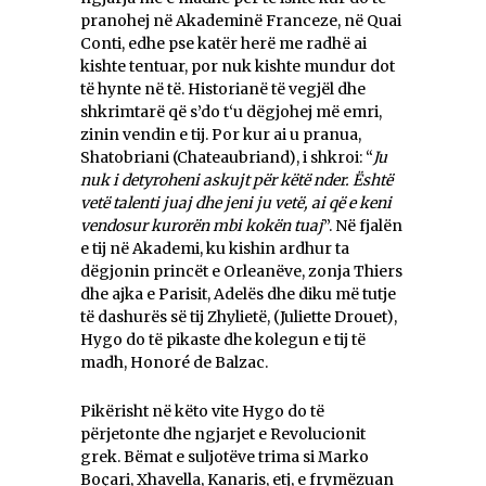
pranohej në Akademinë Franceze, në Quai
Conti, edhe pse katër herë me radhë ai
kishte tentuar, por nuk kishte mundur dot
të hynte në të. Historianë të vegjël dhe
shkrimtarë që s’do t‘u dëgjohej më emri,
zinin vendin e tij. Por kur ai u pranua,
Shatobriani (Chateaubriand), i shkroi: “
Ju
nuk i detyroheni askujt për këtë nder. Ёshtë
vetë talenti juaj dhe jeni ju vetë, ai që e keni
vendosur kurorën mbi kokën tuaj
”. Në fjalën
e tij në Akademi, ku kishin ardhur ta
dëgjonin princët e Orleanëve, zonja Thiers
dhe ajka e Parisit, Adelës dhe diku më tutje
të dashurës së tij Zhylietë, (Juliette Drouet),
Hygo do të pikaste dhe kolegun e tij të
madh, Honoré de Balzac.
Pikërisht në këto vite Hygo do të
përjetonte dhe ngjarjet e Revolucionit
grek. Bëmat e suljotëve trima si Marko
Boçari, Xhavella, Kanaris, etj, e frymëzuan