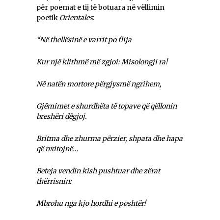
për poemat e tij të botuara në vëllimin
poetik
Orientales
:
“Në thellësinë e varrit po flija
Kur një klithmë më zgjoi: Misolongji ra!
Në natën mortore përgjysmë ngrihem,
Gjëmimet e shurdhëta të topave që qëllonin
breshëri dëgjoj.
Britma dhe zhurma përzier, shpata dhe hapa
që nxitojnë…
Beteja vendin kish pushtuar dhe zërat
thërrisnin:
Mbrohu nga kjo hordhi e poshtër!