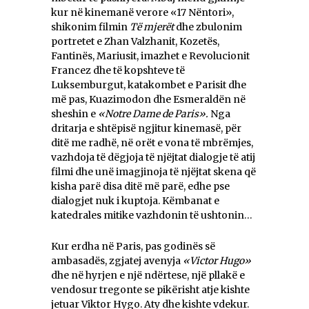
kur në kinemanë verore «17 Nëntori»,
shikonim filmin
Të mjerët
dhe zbulonim
portretet e Zhan Valzhanit, Kozetës,
Fantinës, Mariusit, imazhet e Revolucionit
Francez dhe të kopshteve të
Luksemburgut, katakombet e Parisit dhe
më pas, Kuazimodon dhe Esmeraldën në
sheshin e
«Notre Dame de Paris».
Nga
dritarja e shtëpisë ngjitur kinemasë, për
ditë me radhë, në orët e vona të mbrëmjes,
vazhdoja të dëgjoja të njëjtat dialogje të atij
filmi dhe unë imagjinoja të njëjtat skena që
kisha parë disa ditë më parë, edhe pse
dialogjet nuk i kuptoja. Këmbanat e
katedrales mitike vazhdonin të ushtonin…
Kur erdha në Paris, pas godinës së
ambasadës, zgjatej avenyja
«Victor Hugo»
dhe në hyrjen e një ndërtese, një pllakë e
vendosur tregonte se pikërisht atje kishte
jetuar Viktor Hygo. Aty dhe kishte vdekur.