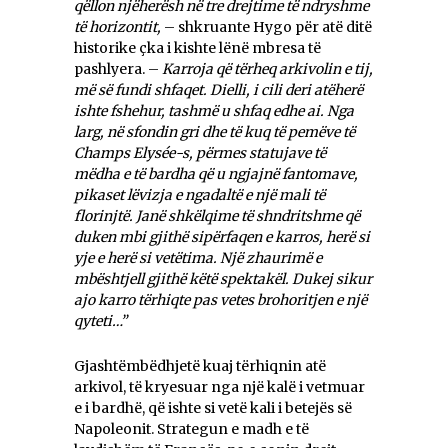
qëllon njëherësh në tre drejtime të ndryshme
të horizontit,
– shkruante Hygo për atë ditë
historike çka i kishte lënë mbresa të
pashlyera. –
Karroja që tërheq arkivolin e tij,
më së fundi shfaqet. Dielli, i cili deri atëherë
ishte fshehur, tashmë u shfaq edhe ai. Nga
larg, në sfondin gri dhe të kuq të pemëve të
Champs Elysée-s, përmes statujave të
mëdha e të bardha që u ngjajnë fantomave,
pikaset lëvizja e ngadaltë e një mali të
florinjtë. Janë shkëlqime të shndritshme që
duken mbi gjithë sipërfaqen e karros, herë si
yje e herë si vetëtima. Një zhaurimë e
mbështjell gjithë këtë spektakël. Dukej sikur
ajo karro tërhiqte pas vetes brohoritjen e një
qyteti…”
Gjashtëmbëdhjetë kuaj tërhiqnin atë
arkivol, të kryesuar nga një kalë i vetmuar
e i bardhë, që ishte si vetë kali i betejës së
Napoleonit. Strategun e madh e të