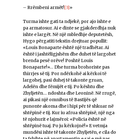
– Rrëmbeni armët!
[3]
»
Turma ishte gati ta ndjekë, por ajo ishte e
pa armatosur. Ai e dinte se gjakderdhja nuk
ishte e largët. Në një mbledhje deputetësh,
Hygo përgatiti tekstin drejtuar popullit:
«Louis Bonaparte është një tradhëtar. Ai
është i jashtëligjshëm dhe duhet të largohet
brenda pesë orëve! Poshtë Louis
Bonaparte!»… Dhe turma brohoriste pas
thirrjes së tij. Por ndërkohë ai kërkoi të
largohej, pasi duhej të takonte gruan,
Adelën dhe fëmijët e tij. Po kështu dhe
Zhyljetën… ndoshta dhe Leoninë. Në rrugë,
ai pikasi një omnibus të Bastijës që
punonte akoma dhe i hipi për të shkuar në
shtëpinë e tij. Kur iu afrua shtëpisë, një nga
të njohurit e lajmëroi: «Policia është në
shtëpinë tuaj. Po ju kërkojnë!» E vetmja
mundësi ishte të takonte Zhyljetën, e cila do
ta fshihte në apartamentin e saj e më pas