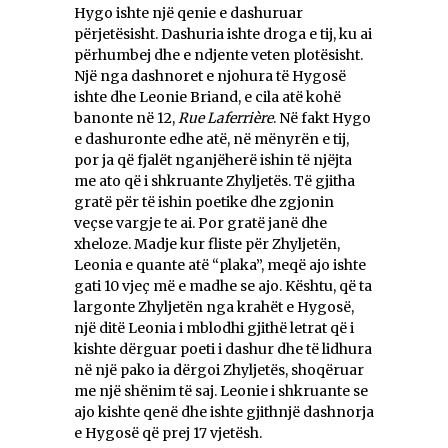
Hygo ishte një qenie e dashuruar
përjetësisht. Dashuria ishte droga e tij, ku ai
përhumbej dhe e ndjente veten plotësisht.
Një nga dashnoret e njohura të Hygosë
ishte dhe Leonie Briand, e cila atë kohë
banonte në 12,
Rue Laferrière
. Në fakt Hygo
e dashuronte edhe atë, në mënyrën e tij,
por ja që fjalët nganjëherë ishin të njëjta
me ato që i shkruante Zhyljetës. Të gjitha
gratë për të ishin poetike dhe zgjonin
veçse vargje te ai. Por gratë janë dhe
xheloze. Madje kur fliste për Zhyljetën,
Leonia e quante atë “plaka”, meqë ajo ishte
gati 10 vjeç më e madhe se ajo. Kështu, që ta
largonte Zhyljetën nga krahët e Hygosë,
një ditë Leonia i mblodhi gjithë letrat që i
kishte dërguar poeti i dashur dhe të lidhura
në një pako ia dërgoi Zhyljetës, shoqëruar
me një shënim të saj. Leonie i shkruante se
ajo kishte qenë dhe ishte gjithnjë dashnorja
e Hygosë që prej 17 vjetësh.