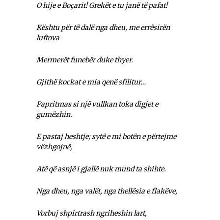
O hije e Boçarit! Grekët e tu janë të pafat!
Kështu për të dalë nga dheu, me errësirën
luftova
Mermerët funebër duke thyer.
Gjithë kockat e mia qenë sfilitur…
Papritmas si një vullkan toka digjet e
gumëzhin.
E pastaj heshtje; sytë e mi botën e përtejme
vëzhgojnë,
Atë që asnjë i gjallë nuk mund ta shihte.
Nga dheu, nga valët, nga thellësia e flakëve,
Vorbuj shpirtrash ngriheshin lart,