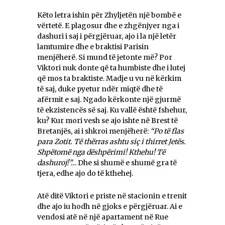
Këto letra ishin për Zhyljetën një bombë e
vërtetë. E plagosur dhe e zhgënjyer nga i
dashuri i saj i përgjëruar, ajo i la një letër
lamtumire dhe e braktisi Parisin
menjëherë. Si mund të jetonte më? Por
Viktori nuk donte që ta humbiste dhe i lutej
që mos ta braktiste. Madje u vu në kërkim
të saj, duke pyetur ndër miqtë dhe të
afërmit e saj. Ngado kërkonte një gjurmë
të ekzistencës së saj. Ku vallë është fshehur,
ku? Kur mori vesh se ajo ishte në Brest të
Bretanjës, ai i shkroi menjëherë:
“Po të flas
para Zotit. Të thërras ashtu siç i thirret Jetës.
Shpëtomë nga dëshpërimi! Kthehu! Të
dashuroj!”…
Dhe si shumë e shumë gra të
tjera, edhe ajo do të kthehej.
Atë ditë Viktori e priste në stacionin e trenit
dhe ajo iu hodh në gjoks e përgjëruar. Ai e
vendosi atë në një apartament në Rue