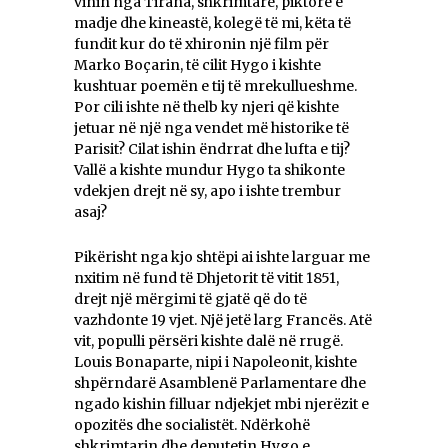
vinin nga Tirana, shkrimtarë, piktorë e
madje dhe kineastë, kolegë të mi, këta të
fundit kur do të xhironin një film për
Marko Boçarin, të cilit Hygo i kishte
kushtuar poemën e tij të mrekullueshme.
Por cili ishte në thelb ky njeri që kishte
jetuar në një nga vendet më historike të
Parisit? Cilat ishin ëndrrat dhe lufta e tij?
Vallë a kishte mundur Hygo ta shikonte
vdekjen drejt në sy, apo i ishte trembur
asaj?
Pikërisht nga kjo shtëpi ai ishte larguar me
nxitim në fund të Dhjetorit të vitit 1851,
drejt një mërgimi të gjatë që do të
vazhdonte 19 vjet. Një jetë larg Francës. Atë
vit, populli përsëri kishte dalë në rrugë.
Louis Bonaparte, nipi i Napoleonit, kishte
shpërndarë Asamblenë Parlamentare dhe
ngado kishin filluar ndjekjet mbi njerëzit e
opozitës dhe socialistët. Ndërkohë
shkrimtarin dhe deputetin Hygo e