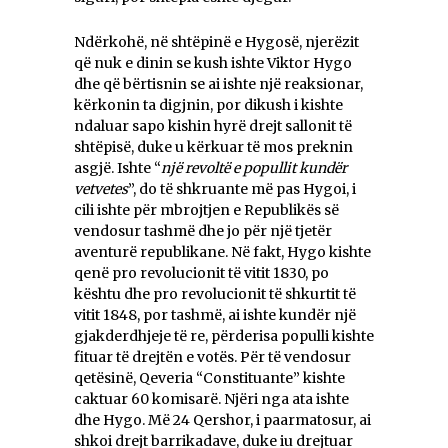
Ndërkohë, në shtëpinë e Hygosë, njerëzit
që nuk e dinin se kush ishte Viktor Hygo
dhe që bërtisnin se ai ishte një reaksionar,
kërkonin ta digjnin, por dikush i kishte
ndaluar sapo kishin hyrë drejt sallonit të
shtëpisë, duke u kërkuar të mos preknin
asgjë. Ishte “
një revoltë e popullit kundër
vetvetes
”, do të shkruante më pas Hygoi, i
cili ishte për mbrojtjen e Republikës së
vendosur tashmë dhe jo për një tjetër
aventurë republikane. Në fakt, Hygo kishte
qenë pro revolucionit të vitit 1830, po
kështu dhe pro revolucionit të shkurtit të
vitit 1848, por tashmë, ai ishte kundër një
gjakderdhjeje të re, përderisa populli kishte
fituar të drejtën e votës. Për të vendosur
qetësinë, Qeveria “Constituante” kishte
caktuar 60 komisarë. Njëri nga ata ishte
dhe Hygo. Më 24 Qershor, i paarmatosur, ai
shkoi drejt barrikadave, duke iu drejtuar