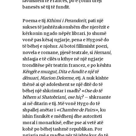
lavdishëm të Francës, po e çonin drejt
banesës së tij të fundit.
Poema e tij
Kthimi i Perandorit
, pati një
sukses të jashtëzakonshëm dhe njerëzit e
kërkonin ngado nëpër librari. Jo shumë
vonë pas kësaj ngjarje, pena e Hygosë do
të bëhej e njohur. Ai botoi fillimisht poezi,
novela e romane, pjesë teatrale, si
Hernani
,
shfaqja e të cilës u kthye në një ngjarje
tronditëse për teatrin francez, e po kështu
Këngët e muzgut
,
Dita e fundit e një të
dënuari
,
Marion Delorme
, etj. A nuk kishte
thënë ai që adoleshent se një ditë do të
bëhej një shkrimtar i madh? «
Ose do të
bëhem si Shatobriani, ose hiç
? – shkruante
ai në ditarin e tij. Më vonë Hygo do të
shpallej anëtar i
«Chambre de Pairs»,
ku
ishin fisnikët e mëdhenj dhe autoriteti
moral i monarkisë, edhe pse ai vetë atë
kohë po bëhej tashmë republikan. Por
ngjarja më e madhe për të ishte kur do të