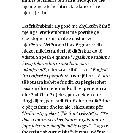
kthina të fshehta të Parisit. Sidoqoftë, në
një mënyrë të heshtur ata e lanë të lirë
njëri-tjetrin.
Letërkëmbimi i Hygosë me Zhylietën është
një nga letërkëmbimet më poetike që
ekzistojnë në historitë e dashurive
njerëzore. Vetëm ajo i ka dërguar rreth
njëzet mijë letra, deri në ditën kur do të
vdiste. Shpesh e quante “
I gjalli më sublim i
kësaj toke që kurrë nuk kam parë
ndonjëherë
”, ndërsa ai e thërriste: “
Ёngjëlli
im i mjerë e i panjohur
”. Dymijë letra të tyre
të botuara kohët e fundit, ku përgjërohet
pasioni dhe mendimi, ku flitet për ëndrrat
dhe ëmbëlsinë e jetës, për vdekjen dhe
ringjalljen, për tradhëtinë dhe besnikërinë
e përjetshme dhe ku ajo i shkruante për
“
ballin e tij qiellor
”, (“
le front celeste
”)…
“Të
dua si një grua e devotshme, e gatshme të
japë jetën me shenjën më të vogël”…
Hygo e
thërrriste shkurtimisht “Zhuzhu”, ndërsa