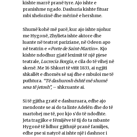
kishte marrë pranë tyre. Ajo ishte e
pranishme ngado. Dashuria kishte fituar
mbi xhelozinë dhe mërinë e hershme.
Shumë kohë më parë, kur ajo ishte njohur
me Hygonë, Zhylieta ishte aktore dhe
luante në teatrot pariziane, në Odeon apo
në teatrin e
«Porte de Saint-Martin».
Kjo
kishte ndodhur gjatë leximit të një pjese
teatrale,
Lucrecia Borgia
, e cila do të vihej në
skenë. Me 16 Shkurt të vitit 1833, ai ngjiti
shkallët e dhomës së saj dhe e mbuloi me të
puthtura.
“Të dashurosh është më shumë
sesa të jetosh”,
– shkruante ai.
Si të gjitha gratë e dashuruara, edhe ajo
mendonte se ai do ta linte Adelën dhe do të
martohej me të, por kjo s’do të ndodhte.
Jeta tragjike e fëmijëve të tij do ta mbante
Hygonë të lidhur gjithnjë pranë familjes,
edhe pse si natyrë ai ishte një i dashnor i