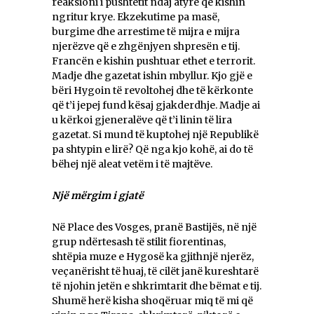
reaksioni i pushtetit ndaj atyre që kishin
ngritur krye. Ekzekutime pa masë,
burgime dhe arrestime të mijra e mijra
njerëzve që e zhgënjyen shpresën e tij.
Francën e kishin pushtuar ethet e terrorit.
Madje dhe gazetat ishin mbyllur. Kjo gjë e
bëri Hygoin të revoltohej dhe të kërkonte
që t’i jepej fund kësaj gjakderdhje. Madje ai
u kërkoi gjeneralëve që t’i linin të lira
gazetat. Si mund të kuptohej një Republikë
pa shtypin e lirë? Që nga kjo kohë, ai do të
bëhej një aleat vetëm i të majtëve.
Një mërgim i gjatë
Në Place des Vosges, pranë Bastijës, në një
grup ndërtesash të stilit fiorentinas,
shtëpia muze e Hygosë ka gjithnjë njerëz,
veçanërisht të huaj, të cilët janë kureshtarë
të njohin jetën e shkrimtarit dhe bëmat e tij.
Shumë herë kisha shoqëruar miq të mi që