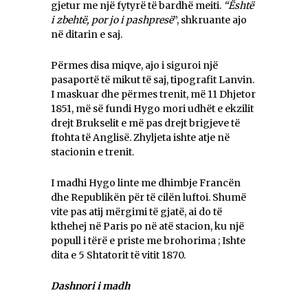
gjetur me një fytyrë të bardhë meiti.
“Ёshtë
i zbehtë, por jo i pashpresë
”, shkruante ajo
në ditarin e saj.
Përmes disa miqve, ajo i siguroi një
pasaportë të mikut të saj, tipografit Lanvin.
I maskuar dhe përmes trenit, më 11 Dhjetor
1851, më së fundi Hygo mori udhët e ekzilit
drejt Brukselit e më pas drejt brigjeve të
ftohta të Anglisë. Zhyljeta ishte atje në
stacionin e trenit.
I madhi Hygo linte me dhimbje Francën
dhe Republikën për të cilën luftoi. Shumë
vite pas atij mërgimi të gjatë, ai do të
kthehej në Paris po në atë stacion, ku një
popull i tërë e priste me brohorima ; Ishte
dita e 5 Shtatorit të vitit 1870.
Dashnori i madh