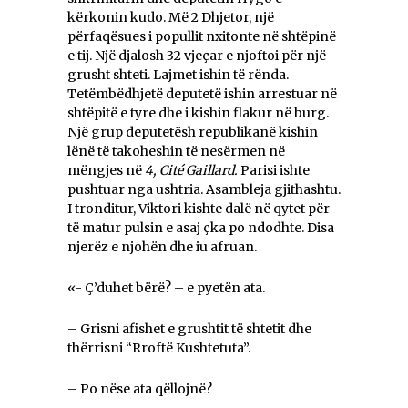
kërkonin kudo. Më 2 Dhjetor, një
përfaqësues i popullit nxitonte në shtëpinë
e tij. Një djalosh 32 vjeçar e njoftoi për një
grusht shteti. Lajmet ishin të rënda.
Tetëmbëdhjetë deputetë ishin arrestuar në
shtëpitë e tyre dhe i kishin flakur në burg.
Një grup deputetësh republikanë kishin
lënë të takoheshin të nesërmen në
mëngjes në
4, Cité Gaillard.
Parisi ishte
pushtuar nga ushtria. Asambleja gjithashtu.
I tronditur, Viktori kishte dalë në qytet për
të matur pulsin e asaj çka po ndodhte. Disa
njerëz e njohën dhe iu afruan.
«- Ç’duhet bërë? – e pyetën ata.
– Grisni afishet e grushtit të shtetit dhe
thërrisni “Rroftë Kushtetuta”.
– Po nëse ata qëllojnë?