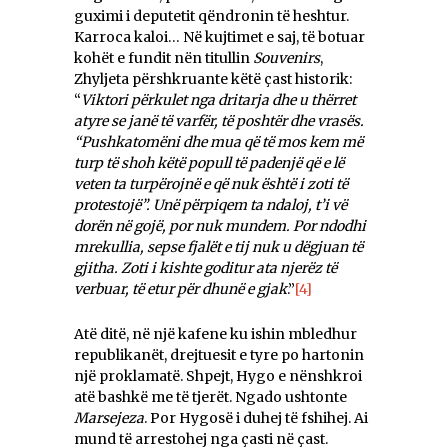
guximi i deputetit qëndronin të heshtur.
Karroca kaloi… Në kujtimet e saj, të botuar
kohët e fundit nën titullin
Souvenirs
,
Zhyljeta përshkruante këtë çast historik:
“
Viktori përkulet nga dritarja dhe u thërret
atyre se janë të varfër, të poshtër dhe vrasës.
“Pushkatomëni dhe mua që të mos kem më
turp të shoh këtë popull të padenjë që e lë
veten ta turpërojnë e që nuk është i zoti të
protestojë”. Unë përpiqem ta ndaloj, t’i vë
dorën në gojë, por nuk mundem. Por ndodhi
mrekullia, sepse fjalët e tij nuk u dëgjuan të
gjitha. Zoti i kishte goditur ata njerëz të
verbuar, të etur për dhunë e gjak
.”
[4]
Atë ditë, në një kafene ku ishin mbledhur
republikanët, drejtuesit e tyre po hartonin
një proklamatë. Shpejt, Hygo e nënshkroi
atë bashkë me të tjerët. Ngado ushtonte
Marsejeza
. Por Hygosë i duhej të fshihej. Ai
mund të arrestohej nga çasti në çast.