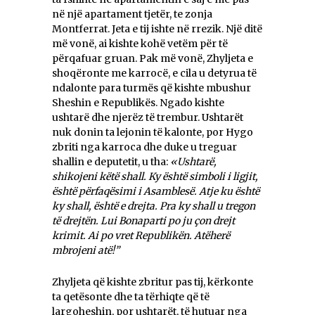
në një apartament tjetër, te zonja
Montferrat. Jeta e tij ishte në rrezik. Një ditë
më vonë, ai kishte kohë vetëm për të
përqafuar gruan. Pak më vonë, Zhyljeta e
shoqëronte me karrocë, e cila u detyrua të
ndalonte para turmës që kishte mbushur
Sheshin e Republikës. Ngado kishte
ushtarë dhe njerëz të trembur. Ushtarët
nuk donin ta lejonin të kalonte, por Hygo
zbriti nga karroca dhe duke u treguar
shallin e deputetit, u tha:
«Ushtarë,
shikojeni këtë shall. Ky është simboli i ligjit,
është përfaqësimi i Asamblesë. Atje ku është
ky shall, është e drejta. Pra ky shall u tregon
të drejtën. Lui Bonaparti po ju çon drejt
krimit. Ai po vret Republikën. Atëherë
mbrojeni atë!”
Zhyljeta që kishte zbritur pas tij, kërkonte
ta qetësonte dhe ta tërhiqte që të
largoheshin, por ushtarët, të hutuar nga