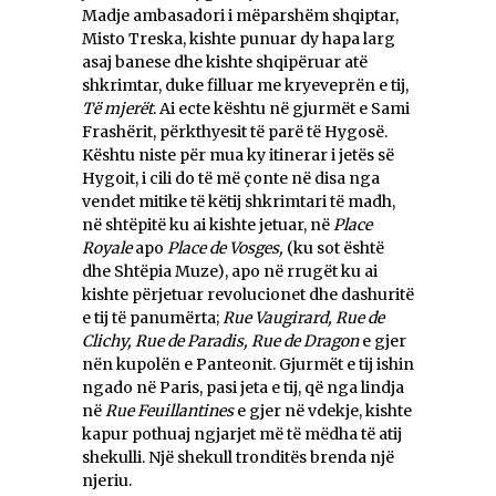
Madje ambasadori i mëparshëm shqiptar,
Misto Treska, kishte punuar dy hapa larg
asaj banese dhe kishte shqipëruar atë
shkrimtar, duke filluar me kryeveprën e tij,
Të mjerët
. Ai ecte kështu në gjurmët e Sami
Frashërit, përkthyesit të parë të Hygosë.
Kështu niste për mua ky itinerar i jetës së
Hygoit, i cili do të më çonte në disa nga
vendet mitike të këtij shkrimtari të madh,
në shtëpitë ku ai kishte jetuar, në
Place
Royale
apo
Place de Vosges,
(ku sot është
dhe Shtëpia Muze), apo në rrugët ku ai
kishte përjetuar revolucionet dhe dashuritë
e tij të panumërta;
Rue Vaugirard, Rue de
Clichy, Rue de Paradis, Rue de Dragon
e gjer
nën kupolën e Panteonit. Gjurmët e tij ishin
ngado në Paris, pasi jeta e tij, që nga lindja
në
Rue Feuillantines
e gjer në vdekje, kishte
kapur pothuaj ngjarjet më të mëdha të atij
shekulli. Një shekull tronditës brenda një
njeriu.