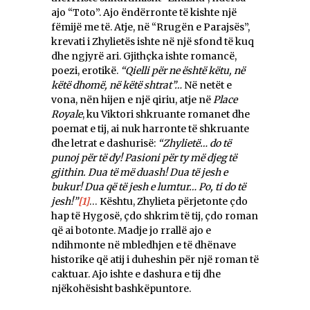
ajo “Toto”. Ajo ëndërronte të kishte një
fëmijë me të. Atje, në “Rrugën e Parajsës”,
krevati i Zhylietës ishte në një sfond të kuq
dhe ngjyrë ari. Gjithçka ishte romancë,
poezi, erotikë.
“Qielli për ne është këtu, në
këtë dhomë, në këtë shtrat”…
Në netët e
vona, nën hijen e një qiriu, atje në
Place
Royale
, ku Viktori shkruante romanet dhe
poemat e tij, ai nuk harronte të shkruante
dhe letrat e dashurisë:
“Zhylietë… do të
punoj për të dy! Pasioni për ty më djeg të
gjithin. Dua të më duash! Dua të jesh e
bukur! Dua që të jesh e lumtur… Po, ti do të
jesh!”
[1]
… Kështu, Zhylieta përjetonte çdo
hap të Hygosë, çdo shkrim të tij, çdo roman
që ai botonte. Madje jo rrallë ajo e
ndihmonte në mbledhjen e të dhënave
historike që atij i duheshin për një roman të
caktuar. Ajo ishte e dashura e tij dhe
njëkohësisht bashkëpuntore.