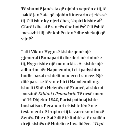
Të shumtë janë ata që njohin veprën e tij, të
paktë janë ata që njohin itinerarin e jetës së
tij. Cili ishte ky njeri dhe ç’shpirt kishte ai?
Çfarë i dha ai Francës dhe botës? Cili është
mesazhi i tij për kohën tonë dhe shekujt që
vijnë?
I ati i Viktor Hygosë kishte qenë një
gjeneral i Bonapartit dhe deri në rininë e
tij, Hygo ishte një monarkist. Ai kishte një
adhurim për Napoleonin, i cili padyshim
hodhi bazat e shtetit modern francez. Një
ditë para se të vinte hiri i Napoleonit nga
ishulli i Shën Helenës në Francë, ai shkroi
poezinë
Kthimi i Perandorit
. Të nesërmen,
në 15 Dhjetor 1840, Parisi pothuaj ishte
boshatisur. Perandori e kishte lënë me
testament që trupin e tij ta varrosnin buzë
Senës. Dhe në atë ditë të ftohtë, atë e sollën
drejt kishës në Hotelin e Invalidëve.
“Topi