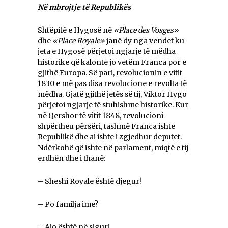
Në mbrojtje të Republikës
Shtëpitë e Hygosë në
«Place des Vosges»
dhe
«Place Royale»
janë dy nga vendet ku
jeta e Hygosë përjetoi ngjarje të mëdha
historike që kalonte jo vetëm Franca por e
gjithë Europa. Së pari, revolucionin e vitit
1830 e më pas disa revolucione e revolta të
mëdha. Gjatë gjithë jetës së tij, Viktor Hygo
përjetoi ngjarje të stuhishme historike. Kur
në Qershor të vitit 1848, revolucioni
shpërtheu përsëri, tashmë Franca ishte
Republikë dhe ai ishte i zgjedhur deputet.
Ndërkohë që ishte në parlament, miqtë e tij
erdhën dhe i thanë:
– Sheshi Royale është djegur!
– Po familja ime?
– Ajo është në siguri.