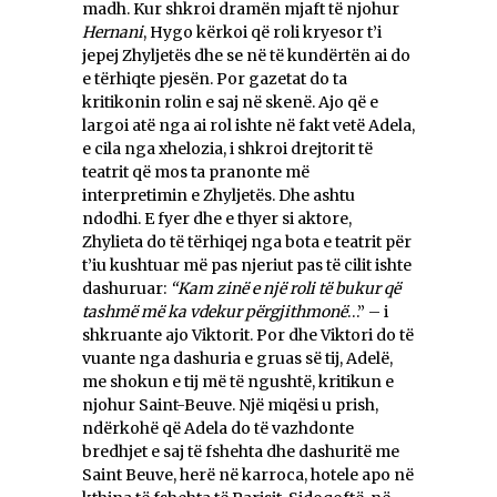
madh. Kur shkroi dramën mjaft të njohur
Hernani
, Hygo kërkoi që roli kryesor t’i
jepej Zhyljetës dhe se në të kundërtën ai do
e tërhiqte pjesën. Por gazetat do ta
kritikonin rolin e saj në skenë. Ajo që e
largoi atë nga ai rol ishte në fakt vetë Adela,
e cila nga xhelozia, i shkroi drejtorit të
teatrit që mos ta pranonte më
interpretimin e Zhyljetës. Dhe ashtu
ndodhi. E fyer dhe e thyer si aktore,
Zhylieta do të tërhiqej nga bota e teatrit për
t’iu kushtuar më pas njeriut pas të cilit ishte
dashuruar:
“Kam zinë e një roli të bukur që
tashmë më ka vdekur përgjithmonë
…” – i
shkruante ajo Viktorit. Por dhe Viktori do të
vuante nga dashuria e gruas së tij, Adelë,
me shokun e tij më të ngushtë, kritikun e
njohur Saint-Beuve. Një miqësi u prish,
ndërkohë që Adela do të vazhdonte
bredhjet e saj të fshehta dhe dashuritë me
Saint Beuve, herë në karroca, hotele apo në