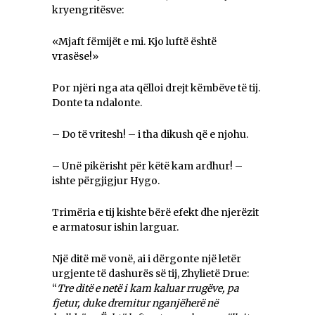
kryengritësve:
«Mjaft fëmijët e mi. Kjo luftë është
vrasëse!»
Por njëri nga ata qëlloi drejt këmbëve të tij.
Donte ta ndalonte.
– Do të vritesh! – i tha dikush që e njohu.
– Unë pikërisht për këtë kam ardhur! –
ishte përgjigjur Hygo.
Trimëria e tij kishte bërë efekt dhe njerëzit
e armatosur ishin larguar.
Një ditë më vonë, ai i dërgonte një letër
urgjente të dashurës së tij, Zhylietë Drue:
“
Tre ditë e netë i kam kaluar rrugëve, pa
fjetur, duke dremitur nganjëherë në