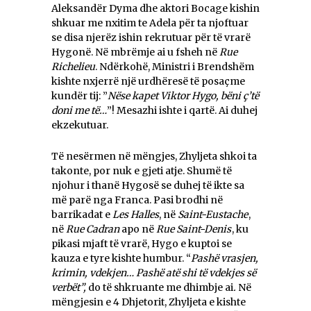
Aleksandër Dyma dhe aktori Bocage kishin
shkuar me nxitim te Adela për ta njoftuar
se disa njerëz ishin rekrutuar për të vrarë
Hygonë. Në mbrëmje ai u fsheh në
Rue
Richelieu
. Ndërkohë, Ministri i Brendshëm
kishte nxjerrë një urdhëresë të posaçme
kundër tij: ”
Nëse kapet Viktor Hygo, bëni ç’të
doni me të…
”! Mesazhi ishte i qartë. Ai duhej
ekzekutuar.
Të nesërmen në mëngjes, Zhyljeta shkoi ta
takonte, por nuk e gjeti atje. Shumë të
njohur i thanë Hygosë se duhej të ikte sa
më parë nga Franca. Pasi brodhi në
barrikadat e
Les Halles
, në
Saint-Eustache
,
në
Rue Cadran
apo në
Rue Saint-Denis
, ku
pikasi mjaft të vrarë, Hygo e kuptoi se
kauza e tyre kishte humbur. “
Pashë vrasjen,
krimin, vdekjen… Pashë atë shi të vdekjes së
verbët”,
do të shkruante me dhimbje ai
.
Në
mëngjesin e 4 Dhjetorit, Zhyljeta e kishte