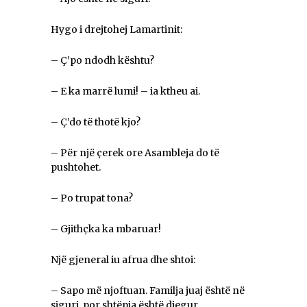
Hygo i drejtohej Lamartinit:
– Ç’po ndodh kështu?
– E ka marrë lumi! – ia ktheu ai.
– Ç’do të thotë kjo?
– Për një çerek ore Asambleja do të
pushtohet.
– Po trupat tona?
– Gjithçka ka mbaruar!
Një gjeneral iu afrua dhe shtoi:
– Sapo më njoftuan. Familja juaj është në
siguri, por shtëpia është djegur.