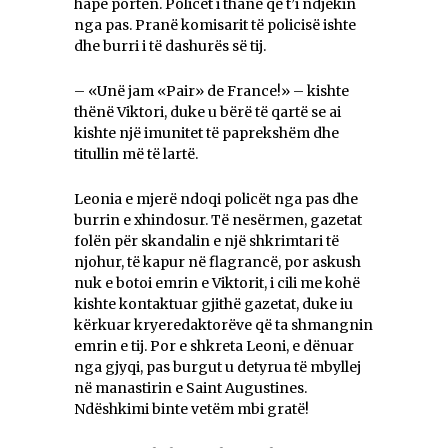
hapë portën. Policët i thanë që t’i ndjekin
nga pas. Pranë komisarit të policisë ishte
dhe burri i të dashurës së tij.
– «Unë jam «Pair» de France!» – kishte
thënë Viktori, duke u bërë të qartë se ai
kishte një imunitet të paprekshëm dhe
titullin më të lartë.
Leonia e mjerë ndoqi policët nga pas dhe
burrin e xhindosur. Të nesërmen, gazetat
folën për skandalin e një shkrimtari të
njohur, të kapur në flagrancë, por askush
nuk e botoi emrin e Viktorit, i cili me kohë
kishte kontaktuar gjithë gazetat, duke iu
kërkuar kryeredaktorëve që ta shmangnin
emrin e tij. Por e shkreta Leoni, e dënuar
nga gjyqi, pas burgut u detyrua të mbyllej
në manastirin e Saint Augustines.
Ndëshkimi binte vetëm mbi gratë!