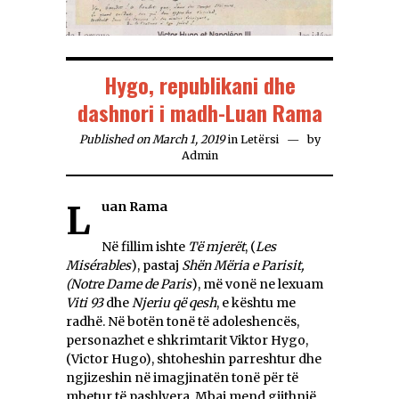
Hygo, republikani dhe
dashnori i madh-Luan Rama
Published on March 1, 2019
in
Letërsi
by
Admin
Luan Rama
Në fillim ishte
Të mjerët
, (
Les
Misérables
), pastaj
Shën Mëria e Parisit,
(Notre Dame de Paris
), më vonë ne lexuam
Viti 93
dhe
Njeriu që qesh
, e kështu me
radhë. Në botën tonë të adoleshencës,
personazhet e shkrimtarit Viktor Hygo,
(Victor Hugo), shtoheshin parreshtur dhe
ngjizeshin në imagjinatën tonë për të
mbetur të pashlyera. Mbaj mend gjithnjë