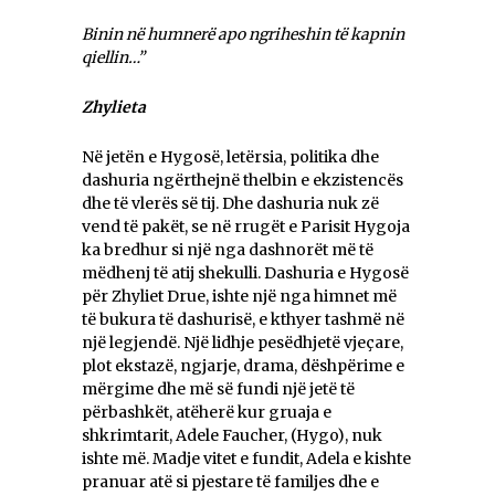
Binin në humnerë apo ngriheshin të kapnin
qiellin…”
Zhylieta
Në jetën e Hygosë, letërsia, politika dhe
dashuria ngërthejnë thelbin e ekzistencës
dhe të vlerës së tij. Dhe dashuria nuk zë
vend të pakët, se në rrugët e Parisit Hygoja
ka bredhur si një nga dashnorët më të
mëdhenj të atij shekulli. Dashuria e Hygosë
për Zhyliet Drue, ishte një nga himnet më
të bukura të dashurisë, e kthyer tashmë në
një legjendë. Një lidhje pesëdhjetë vjeçare,
plot ekstazë, ngjarje, drama, dëshpërime e
mërgime dhe më së fundi një jetë të
përbashkët, atëherë kur gruaja e
shkrimtarit, Adele Faucher, (Hygo), nuk
ishte më. Madje vitet e fundit, Adela e kishte
pranuar atë si pjestare të familjes dhe e