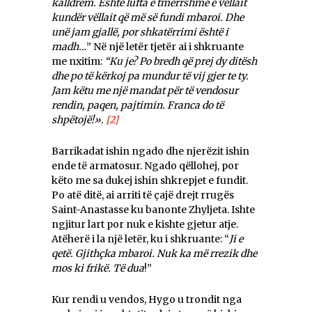
kalldrëm. Ёshtë lufta e tmerrshme e vëllait
kundër vëllait që më së fundi mbaroi. Dhe
unë jam gjallë, por shkatërrimi është i
madh…
” Në një letër tjetër ai i shkruante
me nxitim:
“Ku je? Po bredh që prej dy ditësh
dhe po të kërkoj pa mundur të vij gjer te ty.
Jam këtu me një mandat për të vendosur
rendin, paqen, pajtimin. Franca do të
shpëtojë!».
[2]
Barrikadat ishin ngado dhe njerëzit ishin
ende të armatosur. Ngado qëllohej, por
këto me sa dukej ishin shkrepjet e fundit.
Po atë ditë, ai arriti të çajë drejt rrugës
Saint-Anastasse ku banonte Zhyljeta. Ishte
ngjitur lart por nuk e kishte gjetur atje.
Atëherë i la një letër, ku i shkruante: “
Ji e
qetë. Gjithçka mbaroi. Nuk ka më rrezik dhe
mos ki frikë. Të dua
!”
Kur rendi u vendos, Hygo u trondit nga