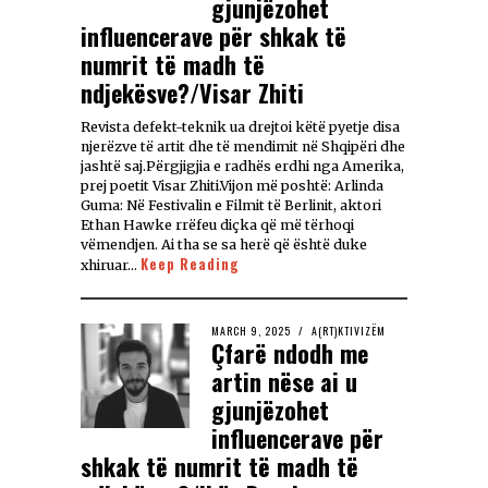
gjunjëzohet
influencerave për shkak të
numrit të madh të
ndjekësve?/Visar Zhiti
Revista defekt-teknik ua drejtoi këtë pyetje disa
njerëzve të artit dhe të mendimit në Shqipëri dhe
jashtë saj.Përgjigjia e radhës erdhi nga Amerika,
prej poetit Visar Zhiti.Vijon më poshtë: Arlinda
Guma: Në Festivalin e Filmit të Berlinit, aktori
Ethan Hawke rrëfeu diçka që më tërhoqi
vëmendjen. Ai tha se sa herë që është duke
Keep Reading
xhiruar…
MARCH 9, 2025
A(RT)KTIVIZËM
Çfarë ndodh me
artin nëse ai u
gjunjëzohet
influencerave për
shkak të numrit të madh të