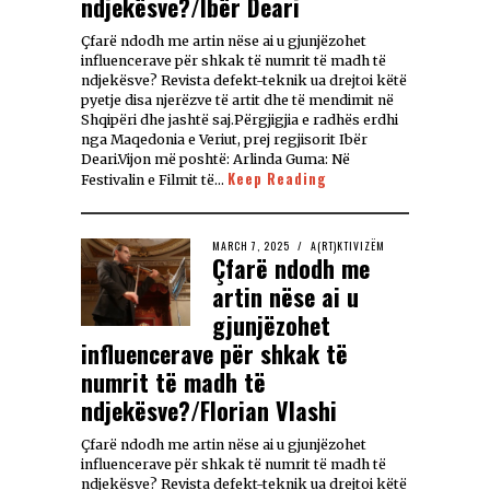
ndjekësve?/Ibër Deari
Çfarë ndodh me artin nëse ai u gjunjëzohet
influencerave për shkak të numrit të madh të
ndjekësve? Revista defekt-teknik ua drejtoi këtë
pyetje disa njerëzve të artit dhe të mendimit në
Shqipëri dhe jashtë saj.Përgjigjia e radhës erdhi
nga Maqedonia e Veriut, prej regjisorit Ibër
Deari.Vijon më poshtë: Arlinda Guma: Në
Keep Reading
Festivalin e Filmit të…
MARCH 7, 2025
A(RT)KTIVIZËM
Çfarë ndodh me
artin nëse ai u
gjunjëzohet
influencerave për shkak të
numrit të madh të
ndjekësve?/Florian Vlashi
Çfarë ndodh me artin nëse ai u gjunjëzohet
influencerave për shkak të numrit të madh të
ndjekësve? Revista defekt-teknik ua drejtoi këtë