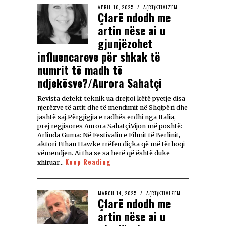
APRIL 10, 2025
A(RT)KTIVIZËM
Çfarë ndodh me
artin nëse ai u
gjunjëzohet
influencareve për shkak të
numrit të madh të
ndjekësve?/Aurora Sahatçi
Revista defekt-teknik ua drejtoi këtë pyetje disa
njerëzve të artit dhe të mendimit në Shqipëri dhe
jashtë saj.Përgjigjia e radhës erdhi nga Italia,
prej regjisores Aurora Sahatçi.Vijon më poshtë:
Arlinda Guma: Në Festivalin e Filmit të Berlinit,
aktori Ethan Hawke rrëfeu diçka që më tërhoqi
vëmendjen. Ai tha se sa herë që është duke
Keep Reading
xhiruar…
MARCH 14, 2025
A(RT)KTIVIZËM
Çfarë ndodh me
artin nëse ai u