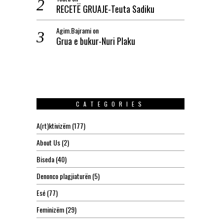
RECETË GRUAJE-Teuta Sadiku
Agim.Bajrami
on
Grua e bukur-Nuri Plaku
CATEGORIES
A(rt)ktivizëm
(177)
About Us
(2)
Biseda
(40)
Denonco plagjiaturën
(5)
Esé
(77)
Feminizëm
(29)