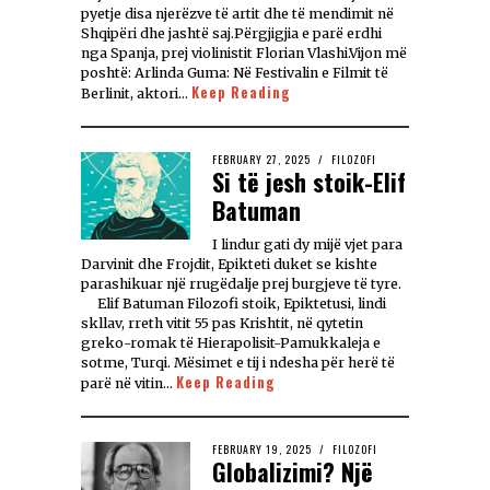
pyetje disa njerëzve të artit dhe të mendimit në
Shqipëri dhe jashtë saj.Përgjigjia e parë erdhi
nga Spanja, prej violinistit Florian Vlashi.Vijon më
poshtë: Arlinda Guma: Në Festivalin e Filmit të
Keep Reading
Berlinit, aktori…
FEBRUARY 27, 2025
FILOZOFI
Si të jesh stoik-Elif
Batuman
I lindur gati dy mijë vjet para
Darvinit dhe Frojdit, Epikteti duket se kishte
parashikuar një rrugëdalje prej burgjeve të tyre.
Elif Batuman Filozofi stoik, Epiktetusi, lindi
skllav, rreth vitit 55 pas Krishtit, në qytetin
greko-romak të Hierapolisit-Pamukkaleja e
sotme, Turqi. Mësimet e tij i ndesha për herë të
Keep Reading
parë në vitin…
FEBRUARY 19, 2025
FILOZOFI
Globalizimi? Një