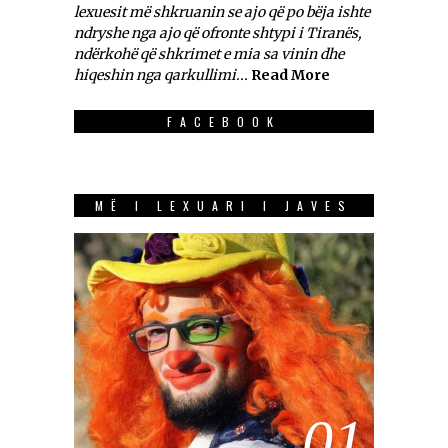
lexuesit më shkruanin se ajo që po bëja ishte
ndryshe nga ajo që ofronte shtypi i Tiranës,
ndërkohë që shkrimet e mia sa vinin dhe
hiqeshin nga qarkullimi...
Read More
FACEBOOK
MË I LEXUARI I JAVES
01