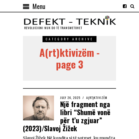
Menu
REVOLUCIONI NUK DO TЁ TRANSMETOHET
CATEGORY ARCHIVE
A(rt)ktivizëm -
page 3
JULY 26, 2025
A(RT)KTIVIZËM
Një fragment nga
libri “Shumë vonë
për t’u zgjuar”
(2023)/Slavoj Žižek
Slavoj Žižek Në kondita si të sotmet, ku mund ta