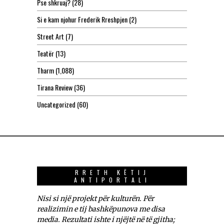
Pse shkruaj?
(28)
Si e kam njohur Frederik Rreshpjen
(2)
Street Art
(7)
Teatër
(13)
Tharm
(1,088)
Tirana Review
(36)
Uncategorized
(60)
RRETH KËTIJ
ANTIPORTALI
Nisi si një projekt për kulturën. Për
realizimin e tij bashkëpunova me disa
media. Rezultati ishte i njëjtë në të gjitha;