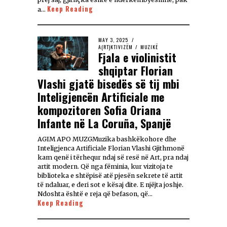
Keep Reading
a…
MAY 3, 2025
A(RT)KTIVIZËM
/
MUZIKË
Fjala e violinistit
shqiptar Florian
Vlashi gjatë bisedës së tij mbi
Inteligjencën Artificiale me
kompozitoren Sofia Oriana
Infante në La Coruña, Spanjë
AGIM APO MUZGMuzika bashkëkohore dhe
Inteligjenca Artificiale Florian Vlashi Gjithmonë
kam qenë i tërhequr ndaj së resë në Art, pra ndaj
artit modern. Që nga fëminia, kur vizitoja te
biblioteka e shtëpisë atë pjesën sekrete të artit
të ndaluar, e deri sot e kësaj dite. E njëjta joshje.
Ndoshta është e reja që befason, që…
Keep Reading