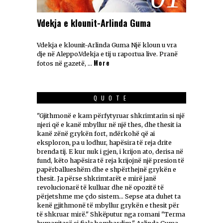
Vdekja e klounit-Arlinda Guma
Vdekja e klounit-Arlinda Guma Një kloun u vra
dje në Aleppo.Vdekja e tij u raportua live. Pranë
More
fotos në gazetë, …
QUOTE
"Gjithmonë e kam përfytyruar shkrimtarin si një
njeri që e kanë mbyllur në një thes, dhe thesit ia
kanë zënë grykën fort, ndërkohë që ai
eksploron, pa u lodhur, hapësira të reja drite
brenda tij. E kur nuk i gjen, i krijon ato, derisa në
fund, këto hapësira të reja krijojnë një presion të
papërballueshëm dhe e shpërthejnë grykën e
thesit. Ja përse shkrimtarët e mirë janë
revolucionarë të kulluar dhe në opozitë të
përjetshme me çdo sistem... Sepse ata duhet ta
kenë gjithmonë të mbyllur grykën e thesit për
të shkruar mirë." Shkëputur nga romani "Terma