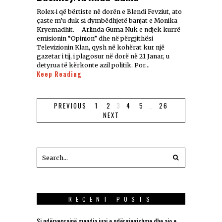
Rolex-i që bërtiste në dorën e Blendi Fevziut, ato
çaste m’u duk si dymbëdhjetë banjat e Monika
Kryemadhit. Arlinda Guma Nuk e ndjek kurrë
emisionin “Opinion” dhe në përgjithësi
Televizionin Klan, qysh në kohërat kur një
gazetar i tij, i plagosur në dorë në 21 Janar, u
detyrua të kërkonte azil politik. Por…
Keep Reading
PREVIOUS
1
2
3
4
5
…
26
NEXT
RECENT POSTS
Si ndërveprojnë mendja juaj e ndërgjegjshme dhe ajo e