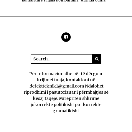
humanitarë si fjala bombardim." Arlinda Guma
Për informacion dhe për të dërguar
krijimet tuaja, kontaktoni në
.defektteknik1@gmail.com Ndalohet
riprodhimi i paautorizuar i përmbajtjes së
kësaj faqeje. Mirëpriten shkrime
jokorrekte politikisht por korrekte
gramatikisht.