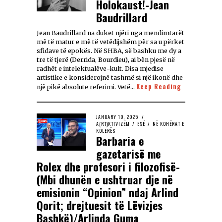
Holokaust!-Jean
Baudrillard
Jean Baudrillard na duket njëri nga mendimtarët
më të matur e më të vetëdijshëm për sa u përket
sfidave të epokës. Në SHBA, së bashku me dy a
tre të tjerë (Derrida, Bourdieu), ai bën pjesë në
radhët e intelektualëve-kult. Disa mjedise
artistike e konsiderojnë tashmë si një ikonë dhe
Keep Reading
një pikë absolute referimi. Vetë…
JANUARY 10, 2025
A(RT)KTIVIZËM
/
ESÉ
/
NË KOHËRAT E
KOLERËS
Barbaria e
gazetarisë me
Rolex dhe profesori i filozofisë-
(Mbi dhunën e ushtruar dje në
emisionin “Opinion” ndaj Arlind
Qorit; drejtuesit të Lëvizjes
Bashkë)/Arlinda Guma