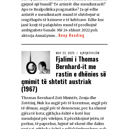
gjejmë një busull? Te artistët dhe mendimtarët?
Apo te Realpolitika pragmatike? Ja që edhe
artistët e mendimtarët mund të shërbejnë si
rrugëhapës të krimeve e të luftërave. Edhe kur
janë krejt të pafajshëm mund të prodhojnë
ambiguitete banale. Më 24 shkurt 2022 psh.
Keep Reading
aktorja AnnaLynne…
MAY 22, 2025
A(RT)KTIVIZËM
Fjalimi i Thomas
Bernhard-it me
rastin e dhënies së
çmimit të shtetit austriak
(1967)
Thomas Bernhard Zoti Ministër, Zonja dhe
Zotërinj, Nuk ka asgjë për të kremtuar, asgjë për
të dënuar, asgjë për të denoncuar, por ka shumë
gjëra të kota; gjithçka është e kotë kur
mendojmë për vdekjen. E përshkojmë jetën, të
prekur, të paprekur, hyjmë në skenë dhe dalim
prej saj, gjithçka është e ndërkëmbyeshme, pak