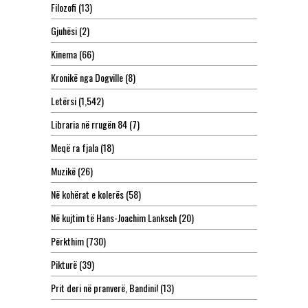
Filozofi
(13)
Gjuhësi
(2)
Kinema
(66)
Kronikë nga Dogville
(8)
Letërsi
(1,542)
Libraria në rrugën 84
(7)
Meqë ra fjala
(18)
Muzikë
(26)
Në kohërat e kolerës
(58)
Në kujtim të Hans-Joachim Lanksch
(20)
Përkthim
(730)
Pikturë
(39)
Prit deri në pranverë, Bandini!
(13)