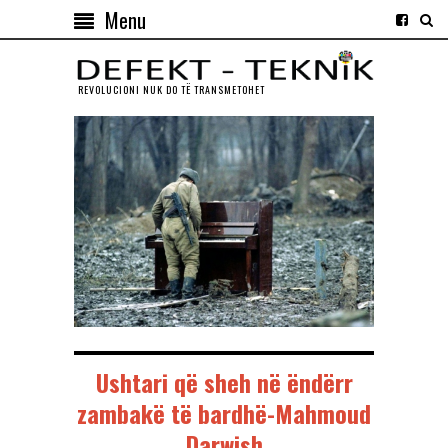
Menu
REVOLUCIONI NUK DO TЁ TRANSMETOHET
Ushtari që sheh në ëndërr
zambakë të bardhë-Mahmoud
Darwish