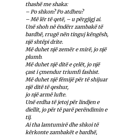
thashë me shaka:
– Po shkon? Po atdheu?
– Më lër të qetë, – u përgjigj ai.
Unë shoh në ëndërr zambakë të
bardhë, rrugë nën tinguj këngësh,
një shtëpi drite.
Më duhet një zemër e mirë, jo një
plumb.
Më duhet një ditë e çelët, jo një
çast i çmendur triumfi fashist.
Më duhet një fëmijë për të shijuar
një ditë të qeshur,
jo një armë lufte.
Unë erdha të jetoj për lindjen e
diellit, jo për të parë perëndimin e
tij.
Ai tha lamtumirë dhe shkoi të
kërkonte zambakët e bardhë,