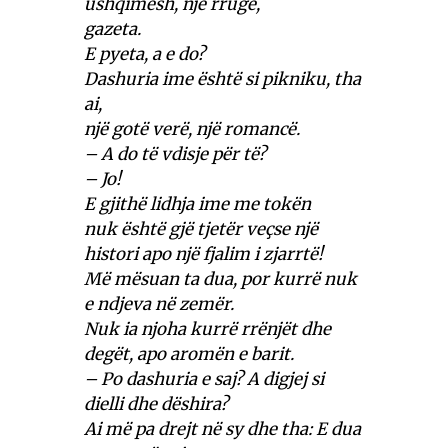
ushqimesh, një rrugë,
gazeta.
E pyeta, a e do?
Dashuria ime është si pikniku, tha
ai,
një gotë verë, një romancë.
– A do të vdisje për të?
– Jo!
E gjithë lidhja ime me tokën
nuk është gjë tjetër veçse një
histori apo një fjalim i zjarrtë!
Më mësuan ta dua, por kurrë nuk
e ndjeva në zemër.
Nuk ia njoha kurrë rrënjët dhe
degët, apo aromën e barit.
– Po dashuria e saj? A digjej si
dielli dhe dëshira?
Ai më pa drejt në sy dhe tha: E dua