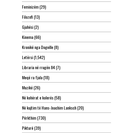
Feminizëm
(29)
Filozofi
(13)
Gjuhësi
(2)
Kinema
(66)
Kronikë nga Dogville
(8)
Letërsi
(1,542)
Libraria në rrugën 84
(7)
Meqë ra fjala
(18)
Muzikë
(26)
Në kohërat e kolerës
(58)
Në kujtim të Hans-Joachim Lanksch
(20)
Përkthim
(730)
Pikturë
(39)