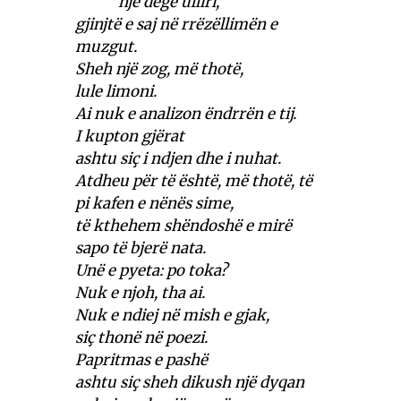
një degë ulliri,
gjinjtë e saj në rrëzëllimën e
muzgut.
Sheh një zog, më thotë,
lule limoni.
Ai nuk e analizon ëndrrën e tij.
I kupton gjërat
ashtu siç i ndjen dhe i nuhat.
Atdheu për të është, më thotë, të
pi kafen e nënës sime,
të kthehem shëndoshë e mirë
sapo të bjerë nata.
Unë e pyeta: po toka?
Nuk e njoh, tha ai.
Nuk e ndiej në mish e gjak,
siç thonë në poezi.
Papritmas e pashë
ashtu siç sheh dikush një dyqan