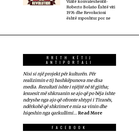
Vizitë konvaleshentit-
Roberto Bolaño Është viti
1976 dhe Revolucioni
është mposhtur por ne
RRETH KËTIJ
ANTIPORTALI
Nisi si një projekt për kulturën. Për
realizimin e tij bashkëpunova me disa
media. Rezultati ishte i njëjtë në të gjitha;
lexuesit më shkruanin se ajo që po bëja ishte
ndryshe nga ajo që ofronte shtypi i Tiranës,
ndërkohë që shkrimet e mia sa vinin dhe
hiqeshin nga qarkullimi...
Read More
FACEBOOK