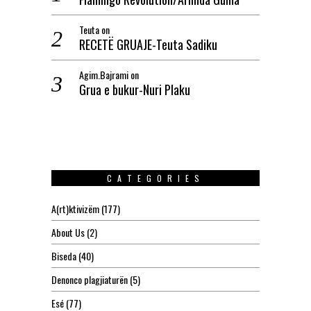
Teuta
on
RECETË GRUAJE-Teuta Sadiku
Agim.Bajrami
on
Grua e bukur-Nuri Plaku
CATEGORIES
A(rt)ktivizëm
(177)
About Us
(2)
Biseda
(40)
Denonco plagjiaturën
(5)
Esé
(77)