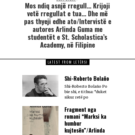
Mos ndiq asnjë rregull… Krijoji
vetë rregullat e tua… Dhe më
pas thyeji edhe ato/Intervistë e
autores Arlinda Guma me
studentët e St. Scholastica’s
Academy, në Filipine
LATEST FROM LETËRSI
Shi-Roberto Bolaño
Shi-Roberto Bolaño Po
bie shi, e ti thua: “duket
sikur retë po
Fragment nga
romani “Marksi ka
humbur
kujtesën”/Arlinda