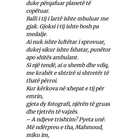
duke përqafuar planetë të
copëtuar.
Balli i tij i lartë ishte mbuluar me
gjak. Gjoksi i tij ishte bosh pa
medalje.
Ai nuk ishte luftëtar i sprovuar,
dukej sikur ishte fshatar, punëtor
apo shitës ambulant.
Si një tendë, ai u shemb dhe vdiq,
me krahët e shtrirë si shtretër të
thatë përroi.
Kur kërkova në xhepat e tij për
emrin,
gjeta dy fotografi, njërën të gruas
dhe tjetrën të vajzës.
– A ndjeve trishtim? Pyeta unë.
Më ndërpreu e tha, Mahmoud,
miku im,