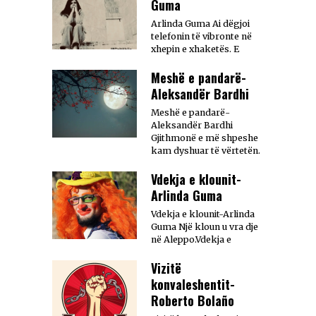
Guma
Arlinda Guma Ai dëgjoi
telefonin të vibronte në
xhepin e xhaketës. E
Meshë e pandarë-
Aleksandër Bardhi
Meshë e pandarë-
Aleksandër Bardhi
Gjithmonë e më shpeshe
kam dyshuar të vërtetën.
Vdekja e klounit-
Arlinda Guma
Vdekja e klounit-Arlinda
Guma Një kloun u vra dje
në Aleppo.Vdekja e
Vizitë
konvaleshentit-
Roberto Bolaño