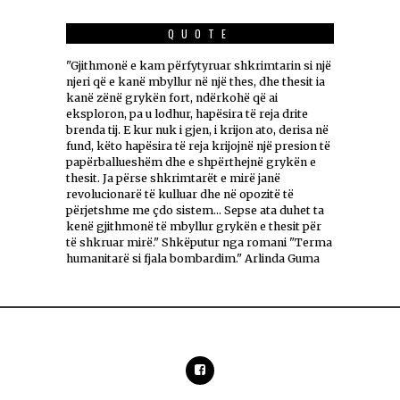
QUOTE
"Gjithmonë e kam përfytyruar shkrimtarin si një
njeri që e kanë mbyllur në një thes, dhe thesit ia
kanë zënë grykën fort, ndërkohë që ai
eksploron, pa u lodhur, hapësira të reja drite
brenda tij. E kur nuk i gjen, i krijon ato, derisa në
fund, këto hapësira të reja krijojnë një presion të
papërballueshëm dhe e shpërthejnë grykën e
thesit. Ja përse shkrimtarët e mirë janë
revolucionarë të kulluar dhe në opozitë të
përjetshme me çdo sistem... Sepse ata duhet ta
kenë gjithmonë të mbyllur grykën e thesit për
të shkruar mirë." Shkëputur nga romani "Terma
humanitarë si fjala bombardim." Arlinda Guma