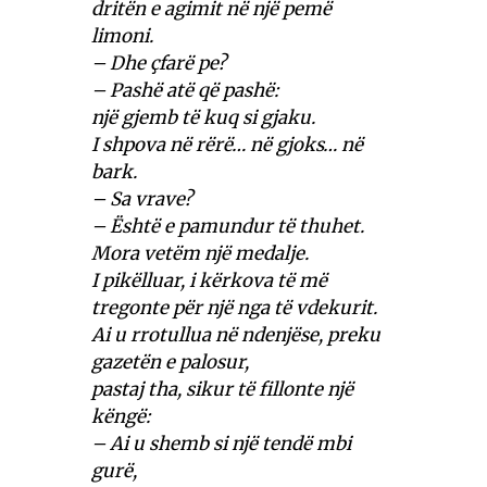
dritën e agimit në një pemë
limoni.
– Dhe çfarë pe?
– Pashë atë që pashë:
një gjemb të kuq si gjaku.
I shpova në rërë… në gjoks… në
bark.
– Sa vrave?
– Është e pamundur të thuhet.
Mora vetëm një medalje.
I pikëlluar, i kërkova të më
tregonte për një nga të vdekurit.
Ai u rrotullua në ndenjëse, preku
gazetën e palosur,
pastaj tha, sikur të fillonte një
këngë:
– Ai u shemb si një tendë mbi
gurë,