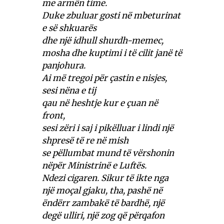
me armën time.
Duke zbuluar gosti në mbeturinat
e së shkuarës
dhe një idhull shurdh-memec,
mosha dhe kuptimi i të cilit janë të
panjohura.
Ai më tregoi për çastin e nisjes,
sesi nëna e tij
qau në heshtje kur e çuan në
front,
sesi zëri i saj i pikëlluar i lindi një
shpresë të re në mish
se pëllumbat mund të vërshonin
nëpër Ministrinë e Luftës.
Ndezi cigaren. Sikur të ikte nga
një moçal gjaku, tha, pashë në
ëndërr zambakë të bardhë, një
degë ulliri, një zog që përqafon