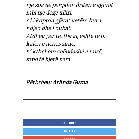
një zog që përqafon dritën e agimit
mbi një degë ulliri.
Ai i kupton gjërat vetëm kur i
ndjen dhe i nuhat.
Atdheu për të, tha ai, është të pi
kafen e nënës sime,
të kthehem shëndoshë e mirë,
sapo të bjerë nata.
Përktheu:
Arlinda Guma
FACEBOOK
TWITTER