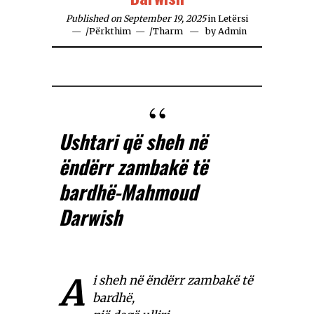
Published on September 19, 2025
in
Letërsi
/
Përkthim
/
Tharm
by
Admin
Ushtari që sheh në
ëndërr zambakë të
bardhë-Mahmoud
Darwish
A
i sheh në ëndërr zambakë të
bardhë,