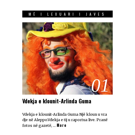
MË I LEXUARI I JAVES
01
Vdekja e klounit-Arlinda Guma
Vdekja e klounit-Arlinda Guma Një kloun u vra
dje në Aleppo.Vdekja e tij u raportua live. Pranë
More
fotos në gazetë, …