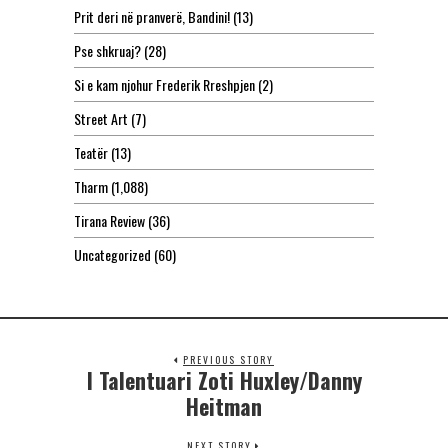
Prit deri në pranverë, Bandini!
(13)
Pse shkruaj?
(28)
Si e kam njohur Frederik Rreshpjen
(2)
Street Art
(7)
Teatër
(13)
Tharm
(1,088)
Tirana Review
(36)
Uncategorized
(60)
PREVIOUS STORY
I Talentuari Zoti Huxley/Danny
Heitman
NEXT STORY