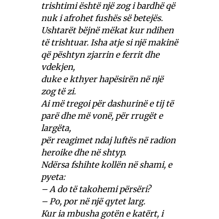
trishtimi është një zog i bardhë që
nuk i afrohet fushës së betejës.
Ushtarët bëjnë mëkat kur ndihen
të trishtuar. Isha ​​atje si një makinë
që pështyn zjarrin e ferrit dhe
vdekjen,
duke e kthyer hapësirën në një
zog të zi.
Ai më tregoi për dashurinë e tij të
parë dhe më vonë, për rrugët e
largëta,
për reagimet ndaj luftës në radion
heroike dhe në shtyp.
Ndërsa fshihte kollën në shami, e
pyeta:
– A do të takohemi përsëri?
– Po, por në një qytet larg.
Kur ia mbusha gotën e katërt, i