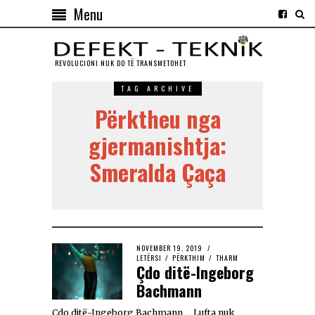
Menu
REVOLUCIONI NUK DO TЁ TRANSMETOHET
TAG ARCHIVE
Përktheu nga
gjermanishtja:
Smeralda Çaça
NOVEMBER 19, 2019
LETËRSI
/
PËRKTHIM
/
THARM
Çdo ditë-Ingeborg
Bachmann
Çdo ditë-Ingeborg Bachmann Lufta nuk