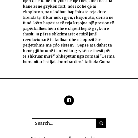
njeri që e kanë mbyllur në një thes, dhe thesit ia
kanë zënë grykën fort, ndërkohë që ai
eksploron, pa u lodhur, hapësira të reja drite
brenda tij. E kur nuk i gjen, i krijon ato, derisa në
fund, këto hapësira të reja krijojnë një presion të
papërballueshëm dhe e shpërthejnë grykën e
thesit. Ja përse shkrimtarët e mirë janë
revolucionarë të kulluar dhe në opozitë të
përjetshme me çdo sistem... Sepse ata duhet ta
kenë gjithmonë të mbyllur grykën e thesit për
të shkruar mirë." Shkëputur nga romani "Terma
humanitarë si fjala bombardim." Arlinda Guma