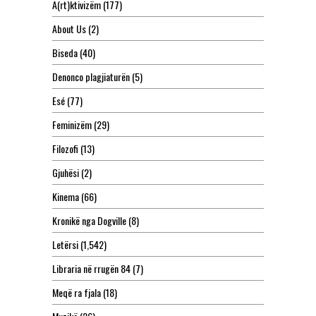
A(rt)ktivizëm
(177)
About Us
(2)
Biseda
(40)
Denonco plagjiaturën
(5)
Esé
(77)
Feminizëm
(29)
Filozofi
(13)
Gjuhësi
(2)
Kinema
(66)
Kronikë nga Dogville
(8)
Letërsi
(1,542)
Libraria në rrugën 84
(7)
Meqë ra fjala
(18)