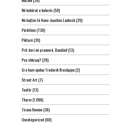
Muzikë
(26)
Në kohërat e kolerës
(58)
Në kujtim të Hans-Joachim Lanksch
(20)
Përkthim
(730)
Pikturë
(39)
Prit deri në pranverë, Bandini!
(13)
Pse shkruaj?
(28)
Si e kam njohur Frederik Rreshpjen
(2)
Street Art
(7)
Teatër
(13)
Tharm
(1,088)
Tirana Review
(36)
Uncategorized
(60)