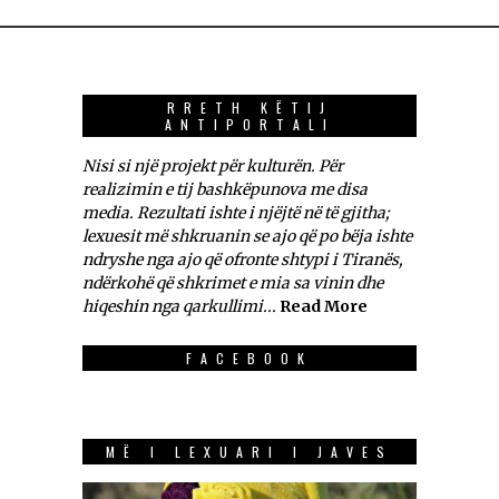
RRETH KËTIJ
ANTIPORTALI
Nisi si një projekt për kulturën. Për
realizimin e tij bashkëpunova me disa
media. Rezultati ishte i njëjtë në të gjitha;
lexuesit më shkruanin se ajo që po bëja ishte
ndryshe nga ajo që ofronte shtypi i Tiranës,
ndërkohë që shkrimet e mia sa vinin dhe
hiqeshin nga qarkullimi...
Read More
FACEBOOK
MË I LEXUARI I JAVES