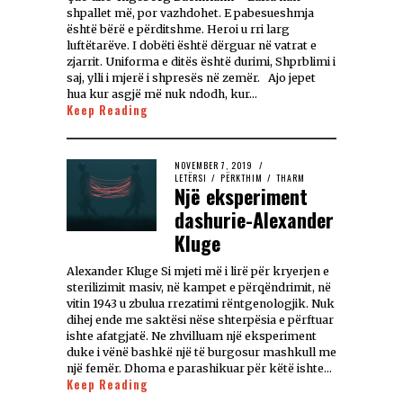
shpallet më, por vazhdohet. E pabesueshmja
është bërë e përditshme. Heroi u rri larg
luftëtarëve. I dobëti është dërguar në vatrat e
zjarrit. Uniforma e ditës është durimi, Shprblimi i
saj, ylli i mjerë i shpresës në zemër. Ajo jepet
hua kur asgjë më nuk ndodh, kur…
Keep Reading
NOVEMBER 7, 2019
LETËRSI
/
PËRKTHIM
/
THARM
Një eksperiment
dashurie-Alexander
Kluge
Alexander Kluge Si mjeti më i lirë për kryerjen e
sterilizimit masiv, në kampet e përqëndrimit, në
vitin 1943 u zbulua rrezatimi rëntgenologjik. Nuk
dihej ende me saktësi nëse shterpësia e përftuar
ishte afatgjatë. Ne zhvilluam një eksperiment
duke i vënë bashkë një të burgosur mashkull me
një femër. Dhoma e parashikuar për këtë ishte…
Keep Reading