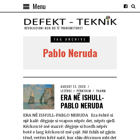
Menu
REVOLUCIONI NUK DO TЁ TRANSMETOHET
TAG ARCHIVE
Pablo Neruda
AUGUST 13, 2020
LETËRSI
/
PËRKTHIM
/
THARM
ERA NË ISHULL-
PABLO NERUDA
ERA NË ISHULL-PABLO NERUDA Era është si
një kalë: dëgjoje si vrapon nëpër det, nëpër qiell.
Kërkon të më marrë: dëgjoje si bredh nëpër
botë e larg kërkon të më çojë. Më fshih në gjirin
tënd, vetëm këtë natë, kur shiu dërrmon mbi det