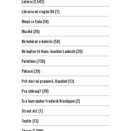
Letërsi
(1,542)
Libraria në rrugën 84
(7)
Meqë ra fjala
(18)
Muzikë
(26)
Në kohërat e kolerës
(58)
Në kujtim të Hans-Joachim Lanksch
(20)
Përkthim
(730)
Pikturë
(39)
Prit deri në pranverë, Bandini!
(13)
Pse shkruaj?
(28)
Si e kam njohur Frederik Rreshpjen
(2)
Street Art
(7)
Teatër
(13)
Tharm
(1,088)