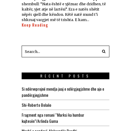
shembull: “Nata është e yjëzuar dhe dridhen, të
kaltër, yjet atje në lartësi”. Era e natës shëtit
nëpër qiell dhe këndon. Këtë natë mund t’i
shkruaj vargjet më të trishta. E kam…
Keep Reading
RECENT POSTS
Si ndërveprojnë mendja juaj e ndërgjegjshme dhe ajo e
pandërgjegjshme
Shi-Roberto Bolaño
Fragment nga romani “Marksi ka humbur
kujtesën”/Arlinda Guma
Meshë e pandarë-Aleksandër Bardhi