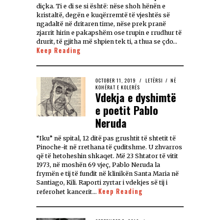
diçka. Ti e di se si është: nëse shoh hënën e
kristaltë, degën e kuqërremtë të vjeshtës së
ngadaltë në dritaren time, nëse prek pranë
zjarrit hirin e pakapshëm ose trupin e rrudhur të
drurit, të gjitha më shpien tek ti, a thua se çdo…
Keep Reading
OCTOBER 11, 2019
LETËRSI
/
NË
KOHËRAT E KOLERËS
Vdekja e dyshimtë
e poetit Pablo
Neruda
“Iku” në spital, 12 ditë pas grushtit të shtetit të
Pinoche-it në rrethana të çuditshme. U zhvarros
që të hetoheshin shkaqet. Më 23 Shtator të vitit
1973, në moshën 69 vjeç, Pablo Neruda la
frymën e tij të fundit në klinikën Santa Maria në
Santiago, Kili. Raporti zyrtar i vdekjes së tij i
Keep Reading
referohet kancerit…