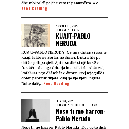
dhe mbi tokë gojët e veta të panumërta. A e…
Keep Reading
AUGUST 11, 2020
LETËRSI
/
THARM
KUAJT-PABLO
NERUDA
KUAJT-PABLO NERUDA Që nga dritarja i pashë
kuajt. Ishte në Berlin, në dimër. Drita ishte pa
dritë, qielli pa qiell. Ajri i bardhë si një bukë e
freskët. Dhe nga dritarja ime një cirk i shkretë,
kafshuar nga dhëmbët e dimrit. Prej mjegullës
dolën papritur dhjetë kuaj që një njeri i ngiste.
Keep Reading
Duke dalë,…
JULY 23, 2020
LETËRSI
/
PËRKTHIM
/
THARM
Nëse ti më harron-
Pablo Neruda
Nëse ti më harron-Pablo Neruda Dua që të dish