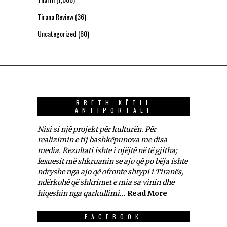
Tirana Review
(36)
Uncategorized
(60)
RRETH KËTIJ
ANTIPORTALI
Nisi si një projekt për kulturën. Për
realizimin e tij bashkëpunova me disa
media. Rezultati ishte i njëjtë në të gjitha;
lexuesit më shkruanin se ajo që po bëja ishte
ndryshe nga ajo që ofronte shtypi i Tiranës,
ndërkohë që shkrimet e mia sa vinin dhe
hiqeshin nga qarkullimi...
Read More
FACEBOOK