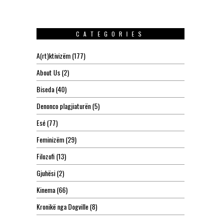
CATEGORIES
A(rt)ktivizëm
(177)
About Us
(2)
Biseda
(40)
Denonco plagjiaturën
(5)
Esé
(77)
Feminizëm
(29)
Filozofi
(13)
Gjuhësi
(2)
Kinema
(66)
Kronikë nga Dogville
(8)