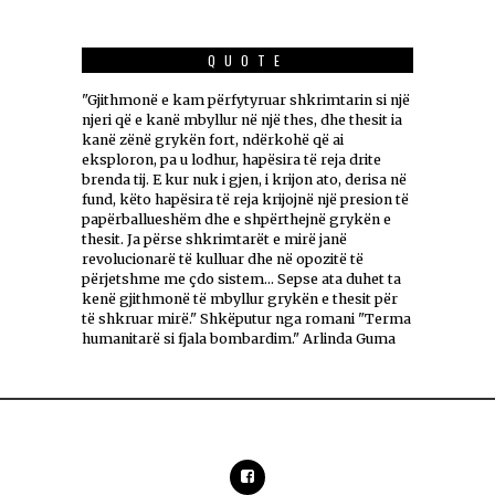
QUOTE
"Gjithmonë e kam përfytyruar shkrimtarin si një
njeri që e kanë mbyllur në një thes, dhe thesit ia
kanë zënë grykën fort, ndërkohë që ai
eksploron, pa u lodhur, hapësira të reja drite
brenda tij. E kur nuk i gjen, i krijon ato, derisa në
fund, këto hapësira të reja krijojnë një presion të
papërballueshëm dhe e shpërthejnë grykën e
thesit. Ja përse shkrimtarët e mirë janë
revolucionarë të kulluar dhe në opozitë të
përjetshme me çdo sistem... Sepse ata duhet ta
kenë gjithmonë të mbyllur grykën e thesit për
të shkruar mirë." Shkëputur nga romani "Terma
humanitarë si fjala bombardim." Arlinda Guma