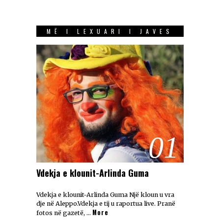
MË I LEXUARI I JAVES
01
Vdekja e klounit-Arlinda Guma
Vdekja e klounit-Arlinda Guma Një kloun u vra
dje në Aleppo.Vdekja e tij u raportua live. Pranë
More
fotos në gazetë, …