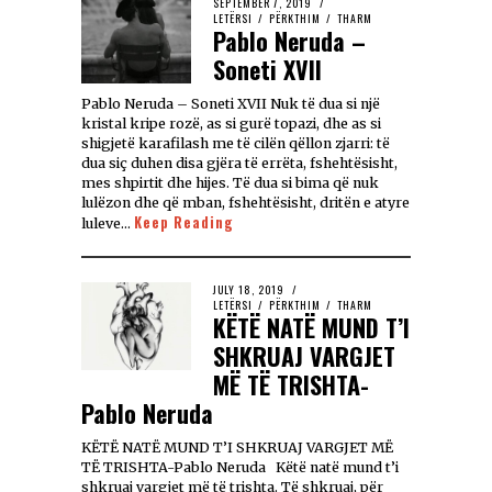
SEPTEMBER 7, 2019
LETËRSI
/
PËRKTHIM
/
THARM
Pablo Neruda –
Soneti XVII
Pablo Neruda – Soneti XVII Nuk të dua si një
kristal kripe rozë, as si gurë topazi, dhe as si
shigjetë karafilash me të cilën qëllon zjarri: të
dua siç duhen disa gjëra të errëta, fshehtësisht,
mes shpirtit dhe hijes. Të dua si bima që nuk
lulëzon dhe që mban, fshehtësisht, dritën e atyre
Keep Reading
luleve…
JULY 18, 2019
LETËRSI
/
PËRKTHIM
/
THARM
KËTË NATË MUND T’I
SHKRUAJ VARGJET
MË TË TRISHTA-
Pablo Neruda
KËTË NATË MUND T’I SHKRUAJ VARGJET MË
TË TRISHTA-Pablo Neruda Këtë natë mund t’i
shkruaj vargjet më të trishta. Të shkruaj, për