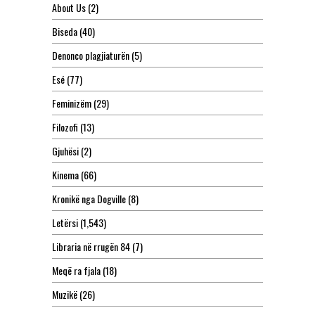
About Us
(2)
Biseda
(40)
Denonco plagjiaturën
(5)
Esé
(77)
Feminizëm
(29)
Filozofi
(13)
Gjuhësi
(2)
Kinema
(66)
Kronikë nga Dogville
(8)
Letërsi
(1,543)
Libraria në rrugën 84
(7)
Meqë ra fjala
(18)
Muzikë
(26)