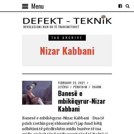
Menu
REVOLUCIONI NUK DO TЁ TRANSMETOHET
TAG ARCHIVE
Nizar Kabbani
FEBRUARY 23, 2021
LETËRSI
/
PËRKTHIM
/
THARM
Banesë e
mbikëqyrur-Nizar
Kabbani
Banesë e mbikëqyrur-Nizar Kabbani Dua të
prish rrethin prej shkumësi t’i jap fund këtij
udhëtimi të përditshëm midis buzëve të tua