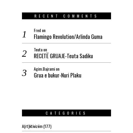
RECENT COMMENTS
Fred
on
Flamingo Revolution/Arlinda Guma
Teuta
on
RECETË GRUAJE-Teuta Sadiku
Agim.Bajrami
on
Grua e bukur-Nuri Plaku
CATEGORIES
A(rt)ktivizëm
(177)