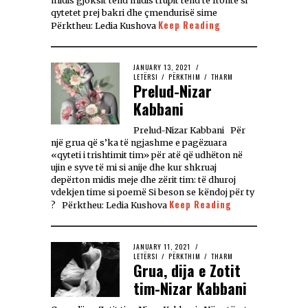
midis gjoksit tënd midis trupit tënd të ftohtë si
qytetet prej bakri dhe çmendurisë sime
Keep Reading
Përktheu: Ledia Kushova
JANUARY 13, 2021
LETËRSI
/
PËRKTHIM
/
THARM
Prelud-Nizar
Kabbani
Prelud-Nizar Kabbani Për
një grua që s’ka të ngjashme e pagëzuara
«qyteti i trishtimit tim» për atë që udhëton në
ujin e syve të mi si anije dhe kur shkruaj
depërton midis meje dhe zërit tim: të dhuroj
vdekjen time si poemë Si beson se këndoj për ty
Keep Reading
? Përktheu: Ledia Kushova
JANUARY 11, 2021
LETËRSI
/
PËRKTHIM
/
THARM
Grua, dija e Zotit
tim-Nizar Kabbani