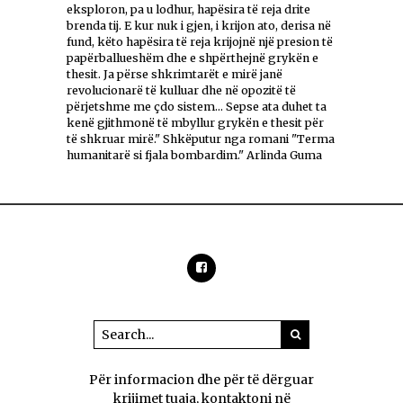
eksploron, pa u lodhur, hapësira të reja drite
brenda tij. E kur nuk i gjen, i krijon ato, derisa në
fund, këto hapësira të reja krijojnë një presion të
papërballueshëm dhe e shpërthejnë grykën e
thesit. Ja përse shkrimtarët e mirë janë
revolucionarë të kulluar dhe në opozitë të
përjetshme me çdo sistem... Sepse ata duhet ta
kenë gjithmonë të mbyllur grykën e thesit për
të shkruar mirë." Shkëputur nga romani "Terma
humanitarë si fjala bombardim." Arlinda Guma
Për informacion dhe për të dërguar
krijimet tuaja, kontaktoni në