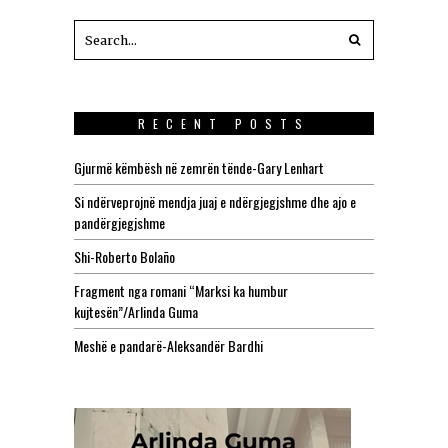
RECENT POSTS
Gjurmë këmbësh në zemrën tënde-Gary Lenhart
Si ndërveprojnë mendja juaj e ndërgjegjshme dhe ajo e
pandërgjegjshme
Shi-Roberto Bolaño
Fragment nga romani “Marksi ka humbur
kujtesën”/Arlinda Guma
Meshë e pandarë-Aleksandër Bardhi