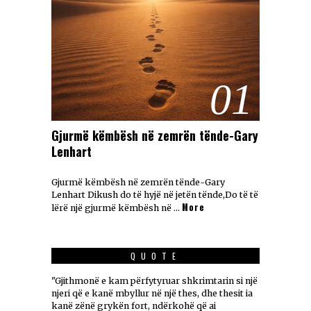
01
Gjurmë këmbësh në zemrën tënde-Gary
Lenhart
Gjurmë këmbësh në zemrën tënde-Gary
Lenhart Dikush do të hyjë në jetën tënde,Do të të
More
lërë një gjurmë këmbësh në …
QUOTE
"Gjithmonë e kam përfytyruar shkrimtarin si një
njeri që e kanë mbyllur në një thes, dhe thesit ia
kanë zënë grykën fort, ndërkohë që ai