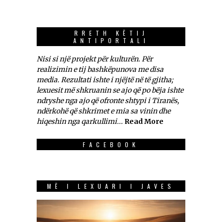
RRETH KËTIJ
ANTIPORTALI
Nisi si një projekt për kulturën. Për
realizimin e tij bashkëpunova me disa
media. Rezultati ishte i njëjtë në të gjitha;
lexuesit më shkruanin se ajo që po bëja ishte
ndryshe nga ajo që ofronte shtypi i Tiranës,
ndërkohë që shkrimet e mia sa vinin dhe
hiqeshin nga qarkullimi...
Read More
FACEBOOK
MË I LEXUARI I JAVES