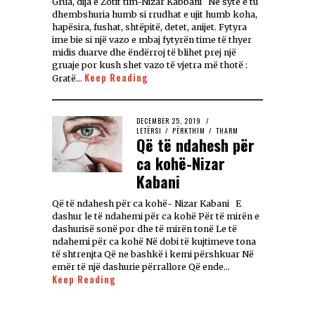
Grua, dija e Zotit tim-Nizar Kabbani Në sytë e tu
dhembshuria humb si rrudhat e ujit humb koha,
hapësira, fushat, shtëpitë, detet, anijet. Fytyra
ime bie si një vazo e mbaj fytyrën time të thyer
midis duarve dhe ëndërroj të blihet prej një
gruaje por kush shet vazo të vjetra më thotë :
Keep Reading
Gratë…
DECEMBER 25, 2019
LETËRSI
/
PËRKTHIM
/
THARM
Që të ndahesh për
ca kohë-Nizar
Kabani
Që të ndahesh për ca kohë- Nizar Kabani E
dashur le të ndahemi për ca kohë Për të mirën e
dashurisë sonë por dhe të mirën tonë Le të
ndahemi për ca kohë Në dobi të kujtimeve tona
të shtrenjta Që ne bashkë i kemi përshkuar Në
emër të një dashurie përrallore Që ende…
Keep Reading