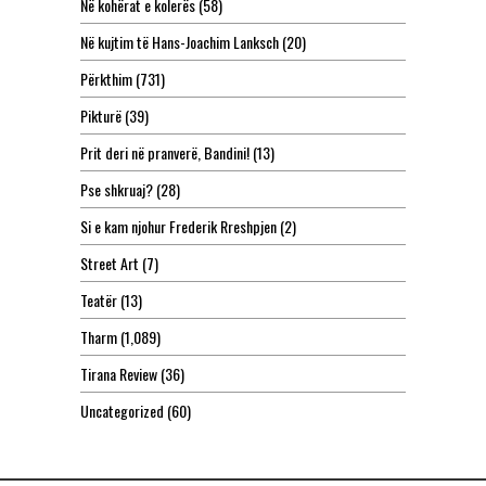
Në kohërat e kolerës
(58)
Në kujtim të Hans-Joachim Lanksch
(20)
Përkthim
(731)
Pikturë
(39)
Prit deri në pranverë, Bandini!
(13)
Pse shkruaj?
(28)
Si e kam njohur Frederik Rreshpjen
(2)
Street Art
(7)
Teatër
(13)
Tharm
(1,089)
Tirana Review
(36)
Uncategorized
(60)