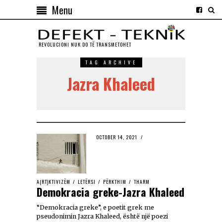
Menu
REVOLUCIONI NUK DO TЁ TRANSMETOHET
TAG ARCHIVE
Jazra Khaleed
OCTOBER 14, 2021
A(RT)KTIVIZËM
/
LETËRSI
/
PËRKTHIM
/
THARM
Demokracia greke-Jazra Khaleed
“Demokracia greke”, e poetit grek me
pseudonimin Jazra Khaleed, është një poezi