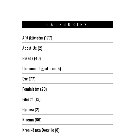
CATEGORIES
A(rt)ktivizëm
(177)
About Us
(2)
Biseda
(40)
Denonco plagjiaturën
(5)
Esé
(77)
Feminizëm
(29)
Filozofi
(13)
Gjuhësi
(2)
Kinema
(66)
Kronikë nga Dogville
(8)