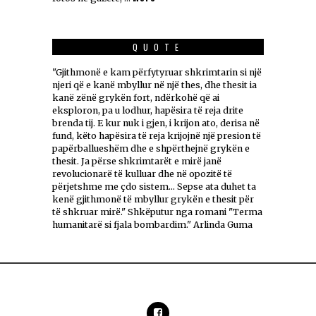
QUOTE
"Gjithmonë e kam përfytyruar shkrimtarin si një
njeri që e kanë mbyllur në një thes, dhe thesit ia
kanë zënë grykën fort, ndërkohë që ai
eksploron, pa u lodhur, hapësira të reja drite
brenda tij. E kur nuk i gjen, i krijon ato, derisa në
fund, këto hapësira të reja krijojnë një presion të
papërballueshëm dhe e shpërthejnë grykën e
thesit. Ja përse shkrimtarët e mirë janë
revolucionarë të kulluar dhe në opozitë të
përjetshme me çdo sistem... Sepse ata duhet ta
kenë gjithmonë të mbyllur grykën e thesit për
të shkruar mirë." Shkëputur nga romani "Terma
humanitarë si fjala bombardim." Arlinda Guma