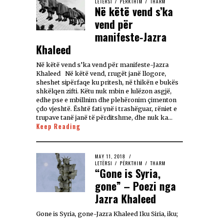
LETËRSI
/
PËRKTHIM
/
THARM
Në këtë vend s’ka
vend për
manifeste-Jazra
Khaleed
Në këtë vend s’ka vend për manifeste-Jazra
Khaleed Në këtë vend, rrugët janë llogore,
sheshet sipërfaqe ku pritesh, në thikën e bukës
shkëlqen zifti. Këtu nuk mbin e lulëzon asgjë,
edhe pse e mbillnim dhe plehëronim çimenton
çdo vjeshtë. Është fati ynë i trashëguar, rëniet e
trupave tanë janë të përditshme, dhe nuk ka…
Keep Reading
MAY 11, 2018
LETËRSI
/
PËRKTHIM
/
THARM
“Gone is Syria,
gone” – Poezi nga
Jazra Khaleed
Gone is Syria, gone-Jazra Khaleed Iku Siria, iku;