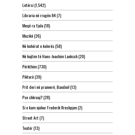
Letërsi
(1,542)
Libraria në rrugën 84
(7)
Meqë ra fjala
(18)
Muzikë
(26)
Në kohërat e kolerës
(58)
Në kujtim të Hans-Joachim Lanksch
(20)
Përkthim
(730)
Pikturë
(39)
Prit deri në pranverë, Bandini!
(13)
Pse shkruaj?
(28)
Si e kam njohur Frederik Rreshpjen
(2)
Street Art
(7)
Teatër
(13)