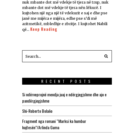
nuk mbante dot më vdekje të tjera në trup, nuk
mbante dot më vdekje të tjera nën lëkurë. I
kujtohen një nga një të vdekurit e saj e dhe pse
janë me mijëra e mijëra, edhe pse s’di më
aritmetikë, mbledhje e zbritje. I kujtohet Nabili
Keep Reading
që…
RECENT POSTS
Si ndërveprojnë mendja juaj e ndërgjegjshme dhe ajo e
pandërgjegjshme
Shi-Roberto Bolaño
Fragment nga romani “Marksi ka humbur
kujtesën”/Arlinda Guma