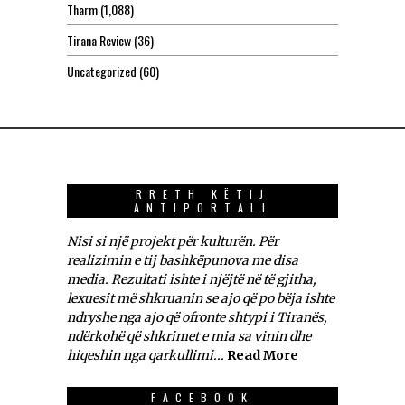
Tharm
(1,088)
Tirana Review
(36)
Uncategorized
(60)
RRETH KËTIJ
ANTIPORTALI
Nisi si një projekt për kulturën. Për
realizimin e tij bashkëpunova me disa
media. Rezultati ishte i njëjtë në të gjitha;
lexuesit më shkruanin se ajo që po bëja ishte
ndryshe nga ajo që ofronte shtypi i Tiranës,
ndërkohë që shkrimet e mia sa vinin dhe
hiqeshin nga qarkullimi...
Read More
FACEBOOK