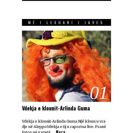
MË I LEXUARI I JAVES
01
Vdekja e klounit-Arlinda Guma
Vdekja e klounit-Arlinda Guma Një kloun u vra
dje në Aleppo.Vdekja e tij u raportua live. Pranë
More
fotos në gazetë, …