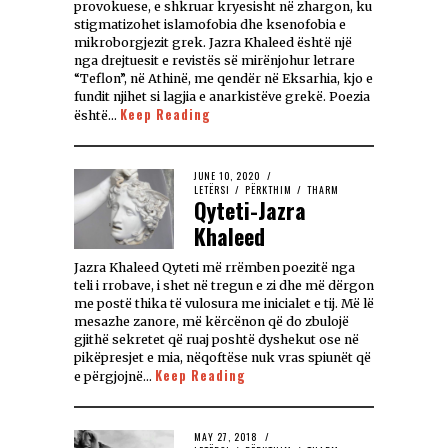
provokuese, e shkruar kryesisht në zhargon, ku
stigmatizohet islamofobia dhe ksenofobia e
mikroborgjezit grek. Jazra Khaleed është një
nga drejtuesit e revistës së mirënjohur letrare
“Teflon”, në Athinë, me qendër në Eksarhia, kjo e
fundit njihet si lagjia e anarkistëve grekë. Poezia
Keep Reading
është…
JUNE 10, 2020
LETËRSI
/
PËRKTHIM
/
THARM
Qyteti-Jazra
Khaleed
Jazra Khaleed Qyteti më rrëmben poezitë nga
teli i rrobave, i shet në tregun e zi dhe më dërgon
me postë thika të vulosura me inicialet e tij. Më lë
mesazhe zanore, më kërcënon që do zbulojë
gjithë sekretet që ruaj poshtë dyshekut ose në
pikëpresjet e mia, nëqoftëse nuk vras spiunët që
Keep Reading
e përgjojnë…
MAY 27, 2018