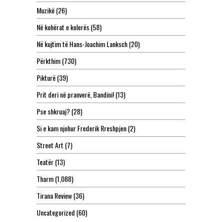
Muzikë
(26)
Në kohërat e kolerës
(58)
Në kujtim të Hans-Joachim Lanksch
(20)
Përkthim
(730)
Pikturë
(39)
Prit deri në pranverë, Bandini!
(13)
Pse shkruaj?
(28)
Si e kam njohur Frederik Rreshpjen
(2)
Street Art
(7)
Teatër
(13)
Tharm
(1,088)
Tirana Review
(36)
Uncategorized
(60)