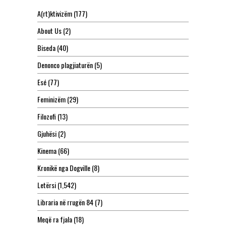
A(rt)ktivizëm
(177)
About Us
(2)
Biseda
(40)
Denonco plagjiaturën
(5)
Esé
(77)
Feminizëm
(29)
Filozofi
(13)
Gjuhësi
(2)
Kinema
(66)
Kronikë nga Dogville
(8)
Letërsi
(1,542)
Libraria në rrugën 84
(7)
Meqë ra fjala
(18)