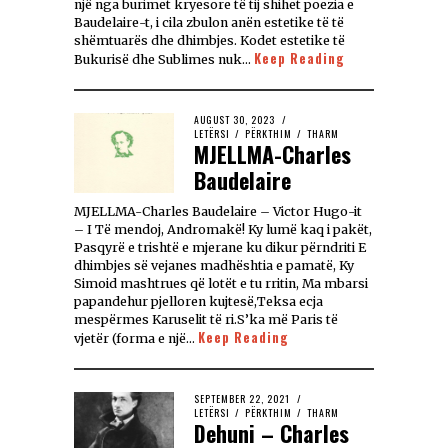
një nga burimet kryesore të tij shihet poezia e
Baudelaire-t, i cila zbulon anën estetike të të
shëmtuarës dhe dhimbjes. Kodet estetike të
Keep Reading
Bukurisë dhe Sublimes nuk…
AUGUST 30, 2023
LETËRSI
/
PËRKTHIM
/
THARM
MJELLMA-Charles
Baudelaire
MJELLMA-Charles Baudelaire – Victor Hugo-it
– I Të mendoj, Andromakë! Ky lumë kaq i pakët,
Pasqyrë e trishtë e mjerane ku dikur përndriti E
dhimbjes së vejanes madhështia e pamatë, Ky
Simoid mashtrues që lotët e tu rritin, Ma mbarsi
papandehur pjelloren kujtesë,Teksa ecja
mespërmes Karuselit të ri.S’ka më Paris të
Keep Reading
vjetër (forma e një…
SEPTEMBER 22, 2021
LETËRSI
/
PËRKTHIM
/
THARM
Dehuni – Charles