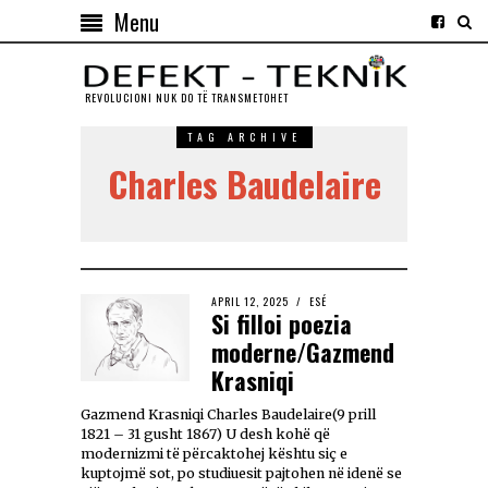
Menu
REVOLUCIONI NUK DO TЁ TRANSMETOHET
TAG ARCHIVE
Charles Baudelaire
APRIL 12, 2025
ESÉ
Si filloi poezia
moderne/Gazmend
Krasniqi
Gazmend Krasniqi Charles Baudelaire(9 prill
1821 – 31 gusht 1867) U desh kohë që
modernizmi të përcaktohej kështu siç e
kuptojmë sot, po studiuesit pajtohen në idenë se