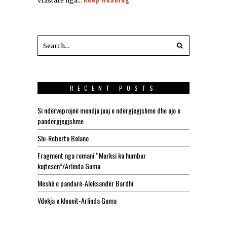
vrastare nga…
RECENT POSTS
Si ndërveprojnë mendja juaj e ndërgjegjshme dhe ajo e
pandërgjegjshme
Shi-Roberto Bolaño
Fragment nga romani “Marksi ka humbur
kujtesën”/Arlinda Guma
Meshë e pandarë-Aleksandër Bardhi
Vdekja e klounit-Arlinda Guma