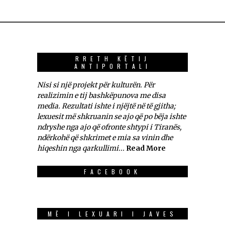
RRETH KËTIJ
ANTIPORTALI
Nisi si një projekt për kulturën. Për
realizimin e tij bashkëpunova me disa
media. Rezultati ishte i njëjtë në të gjitha;
lexuesit më shkruanin se ajo që po bëja ishte
ndryshe nga ajo që ofronte shtypi i Tiranës,
ndërkohë që shkrimet e mia sa vinin dhe
hiqeshin nga qarkullimi...
Read More
FACEBOOK
MË I LEXUARI I JAVES