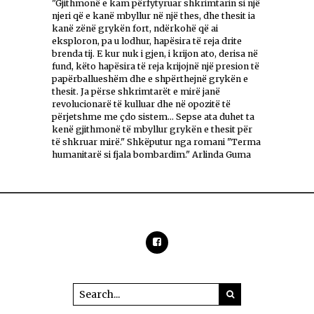
"Gjithmonë e kam përfytyruar shkrimtarin si një
njeri që e kanë mbyllur në një thes, dhe thesit ia
kanë zënë grykën fort, ndërkohë që ai
eksploron, pa u lodhur, hapësira të reja drite
brenda tij. E kur nuk i gjen, i krijon ato, derisa në
fund, këto hapësira të reja krijojnë një presion të
papërballueshëm dhe e shpërthejnë grykën e
thesit. Ja përse shkrimtarët e mirë janë
revolucionarë të kulluar dhe në opozitë të
përjetshme me çdo sistem... Sepse ata duhet ta
kenë gjithmonë të mbyllur grykën e thesit për
të shkruar mirë." Shkëputur nga romani "Terma
humanitarë si fjala bombardim." Arlinda Guma