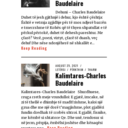
Baudelaire
Dehuni – Charles Baudelaire
Duhet të jesh gjithnjë i dehur, kjo është çështja:
Është e vetmja zgjidhje për të mos ndjerë barrën
e tmerrshme të Kohës që të thyen shpatullat e të
përkul përtokë, duhet të dehesh pareshtur. Me
çfarë? Verë, poezi, virtyt, çfarë të duash, veç
dehu! Dhe nëse ndonjëherë në shkallët e…
Keep Reading
AUGUST 25, 2021
LETËRSI
/
PËRKTHIM
/
THARM
Kalimtares-Charles
Baudelaire
Kalimtares-Charles Baudelaire Shurdhuese,
rruga rreth meje vrundulloi: E gjatë, imcake, në
zi të thellë e dhimbje të madh’rishme, kaloi një
grua dhe me një dorë t’magjishme, plot gjallëri
fundin dredhak të rrobës shtroi. E gjallë, fisnike,
me këmbë si shtatore Qe. Dhe unë, tendosur si
në jerm, përpija, ëmbëlsi joshëse dhe kënaqësi
Keep Reading