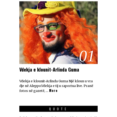
01
Vdekja e klounit-Arlinda Guma
Vdekja e klounit-Arlinda Guma Një kloun u vra
dje në Aleppo.Vdekja e tij u raportua live. Pranë
More
fotos në gazetë, …
QUOTE