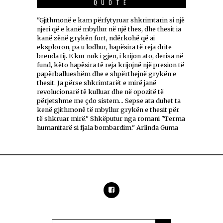
QUOTE
"Gjithmonë e kam përfytyruar shkrimtarin si një
njeri që e kanë mbyllur në një thes, dhe thesit ia
kanë zënë grykën fort, ndërkohë që ai
eksploron, pa u lodhur, hapësira të reja drite
brenda tij. E kur nuk i gjen, i krijon ato, derisa në
fund, këto hapësira të reja krijojnë një presion të
papërballueshëm dhe e shpërthejnë grykën e
thesit. Ja përse shkrimtarët e mirë janë
revolucionarë të kulluar dhe në opozitë të
përjetshme me çdo sistem... Sepse ata duhet ta
kenë gjithmonë të mbyllur grykën e thesit për
të shkruar mirë." Shkëputur nga romani "Terma
humanitarë si fjala bombardim." Arlinda Guma