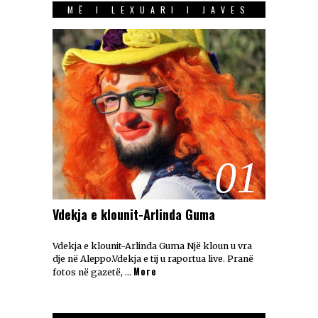
MË I LEXUARI I JAVES
01
Vdekja e klounit-Arlinda Guma
Vdekja e klounit-Arlinda Guma Një kloun u vra
dje në Aleppo.Vdekja e tij u raportua live. Pranë
More
fotos në gazetë, …