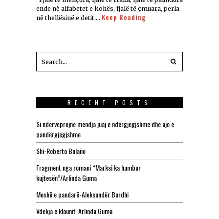
ende në alfabetet e kohës, fjalë të çmuara, perla
Keep Reading
në thellësinë e detit,…
RECENT POSTS
Si ndërveprojnë mendja juaj e ndërgjegjshme dhe ajo e
pandërgjegjshme
Shi-Roberto Bolaño
Fragment nga romani “Marksi ka humbur
kujtesën”/Arlinda Guma
Meshë e pandarë-Aleksandër Bardhi
Vdekja e klounit-Arlinda Guma