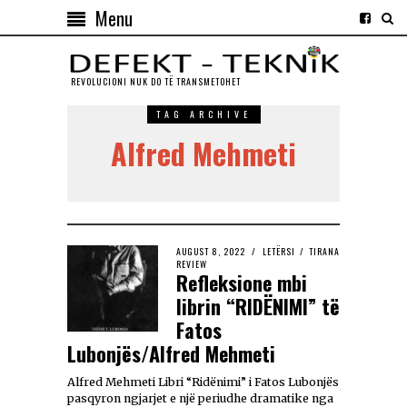
Menu
REVOLUCIONI NUK DO TЁ TRANSMETOHET
TAG ARCHIVE
Alfred Mehmeti
AUGUST 8, 2022
LETËRSI
/
TIRANA
REVIEW
Refleksione mbi
librin “RIDËNIMI” të
Fatos
Lubonjës/Alfred Mehmeti
Alfred Mehmeti Libri “Ridënimi” i Fatos Lubonjës
pasqyron ngjarjet e një periudhe dramatike nga