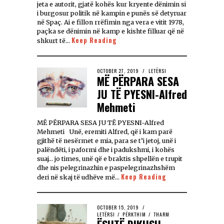
jeta e autorit, gjatë kohës kur kryente dënimin si
i burgosur politik në kampin e punës së detyruar
në Spaç. Ai e fillon rrëfimin nga vera e vitit 1978,
paçka se dënimin në kamp e kishte filluar që në
Keep Reading
shkurt të…
OCTOBER 27, 2019
LETËRSI
MË PËRPARA SESA
JU TË PYESNI-Alfred
Mehmeti
MË PËRPARA SESA JU TË PYESNI-Alfred
Mehmeti Unë, eremiti Alfred, që i kam parë
gjithë të nesërmet e mia, para se t’i jetoj, unë i
palëndëti, i paformi dhe i padukshmi, i kohës
suaj… jo times, unë që e braktis shpellën e trupit
dhe nis pelegrinazhin e paspelegrinazhshëm
Keep Reading
deri në skaj të udhëve më…
OCTOBER 15, 2019
LETËRSI
/
PËRKTHIM
/
THARM