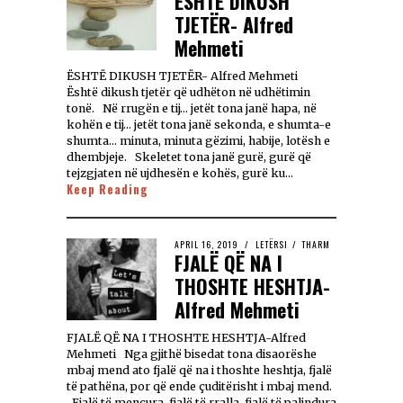
ËSHTË DIKUSH
TJETËR- Alfred
Mehmeti
ËSHTË DIKUSH TJETËR- Alfred Mehmeti
Është dikush tjetër që udhëton në udhëtimin
tonë. Në rrugën e tij… jetët tona janë hapa, në
kohën e tij… jetët tona janë sekonda, e shumta-e
shumta… minuta, minuta gëzimi, habije, lotësh e
dhembjeje. Skeletet tona janë gurë, gurë që
tejzgjaten në ujdhesën e kohës, gurë ku…
Keep Reading
APRIL 16, 2019
LETËRSI
/
THARM
FJALË QË NA I
THOSHTE HESHTJA-
Alfred Mehmeti
FJALË QË NA I THOSHTE HESHTJA-Alfred
Mehmeti Nga gjithë bisedat tona disaorëshe
mbaj mend ato fjalë që na i thoshte heshtja, fjalë
të pathëna, por që ende çuditërisht i mbaj mend.
Fjalë të mençura, fjalë të rralla, fjalë të palindura