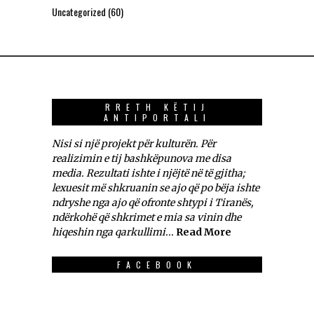
Uncategorized
(60)
RRETH KËTIJ
ANTIPORTALI
Nisi si një projekt për kulturën. Për
realizimin e tij bashkëpunova me disa
media. Rezultati ishte i njëjtë në të gjitha;
lexuesit më shkruanin se ajo që po bëja ishte
ndryshe nga ajo që ofronte shtypi i Tiranës,
ndërkohë që shkrimet e mia sa vinin dhe
hiqeshin nga qarkullimi...
Read More
FACEBOOK