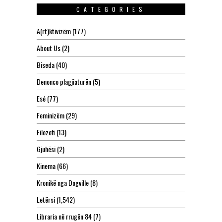
CATEGORIES
A(rt)ktivizëm
(177)
About Us
(2)
Biseda
(40)
Denonco plagjiaturën
(5)
Esé
(77)
Feminizëm
(29)
Filozofi
(13)
Gjuhësi
(2)
Kinema
(66)
Kronikë nga Dogville
(8)
Letërsi
(1,542)
Libraria në rrugën 84
(7)