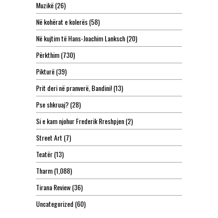
Muzikë
(26)
Në kohërat e kolerës
(58)
Në kujtim të Hans-Joachim Lanksch
(20)
Përkthim
(730)
Pikturë
(39)
Prit deri në pranverë, Bandini!
(13)
Pse shkruaj?
(28)
Si e kam njohur Frederik Rreshpjen
(2)
Street Art
(7)
Teatër
(13)
Tharm
(1,088)
Tirana Review
(36)
Uncategorized
(60)