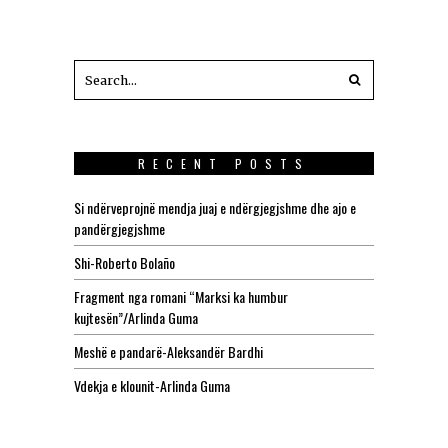
RECENT POSTS
Si ndërveprojnë mendja juaj e ndërgjegjshme dhe ajo e
pandërgjegjshme
Shi-Roberto Bolaño
Fragment nga romani “Marksi ka humbur
kujtesën”/Arlinda Guma
Meshë e pandarë-Aleksandër Bardhi
Vdekja e klounit-Arlinda Guma