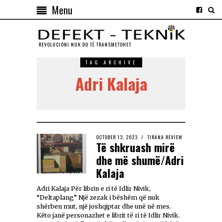
Menu
REVOLUCIONI NUK DO TЁ TRANSMETOHET
TAG ARCHIVE
Adri Kalaja
OCTOBER 13, 2023
TIRANA REVIEW
Të shkruash mirë
dhe më shumë/Adri
Kalaja
Adri Kalaja Për librin e ri të Idlir Nivik,
“Deltaplang” Një zezak i bëshëm që nuk
shërben mut, një joshqiptar dhe unë në mes.
Këto janë personazhet e librit të ri të Idlir Nivik.