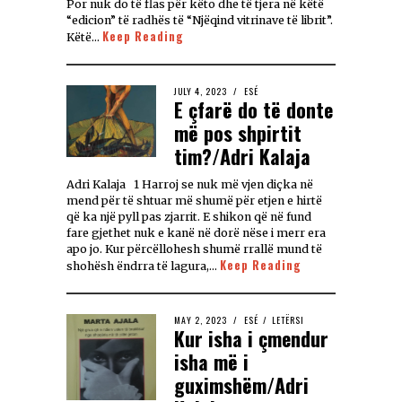
Por nuk do të flas për këto dhe të tjera në këtë
“edicion” të radhës të “Njëqind vitrinave të librit”.
Keep Reading
Këtë…
JULY 4, 2023
ESÉ
E çfarë do të donte
më pos shpirtit
tim?/Adri Kalaja
Adri Kalaja 1 Harroj se nuk më vjen diçka në
mend për të shtuar më shumë për etjen e hirtë
që ka një pyll pas zjarrit. E shikon që në fund
fare gjethet nuk e kanë në dorë nëse i merr era
apo jo. Kur përcëllohesh shumë rrallë mund të
Keep Reading
shohësh ëndrra të lagura,…
MAY 2, 2023
ESÉ
/
LETËRSI
Kur isha i çmendur
isha më i
guximshëm/Adri