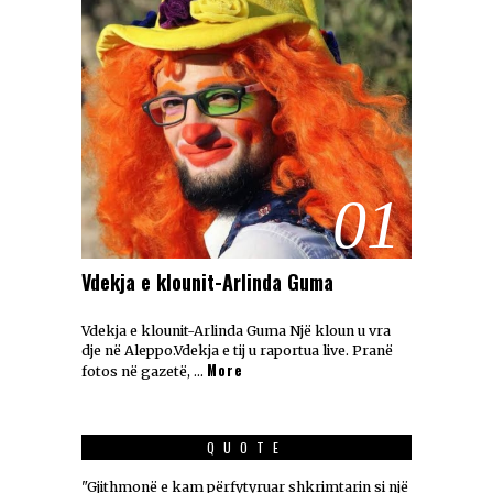
01
Vdekja e klounit-Arlinda Guma
Vdekja e klounit-Arlinda Guma Një kloun u vra
dje në Aleppo.Vdekja e tij u raportua live. Pranë
More
fotos në gazetë, …
QUOTE
"Gjithmonë e kam përfytyruar shkrimtarin si një