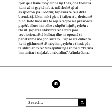
njeri që e kanë mbyllur në një thes, dhe thesit ia
kanë zënë grykën fort, ndërkohë që ai
eksploron, pa u lodhur, hapësira të reja drite
brenda tij. E kur nuk i gjen, i krijon ato, derisa në
fund, këto hapësira të reja krijojnë një presion të
papërballueshëm dhe e shpërthejnë grykën e
thesit. Ja përse shkrimtarët e mirë janë
revolucionarë të kulluar dhe në opozitë të
përjetshme me çdo sistem... Sepse ata duhet ta
kenë gjithmonë të mbyllur grykën e thesit për
të shkruar mirë." Shkëputur nga romani "Terma
humanitarë si fjala bombardim." Arlinda Guma