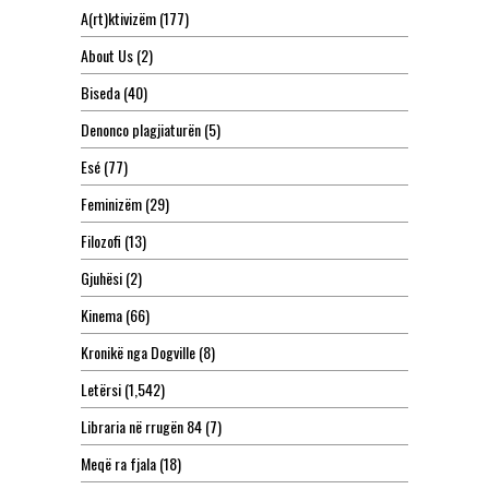
A(rt)ktivizëm
(177)
About Us
(2)
Biseda
(40)
Denonco plagjiaturën
(5)
Esé
(77)
Feminizëm
(29)
Filozofi
(13)
Gjuhësi
(2)
Kinema
(66)
Kronikë nga Dogville
(8)
Letërsi
(1,542)
Libraria në rrugën 84
(7)
Meqë ra fjala
(18)