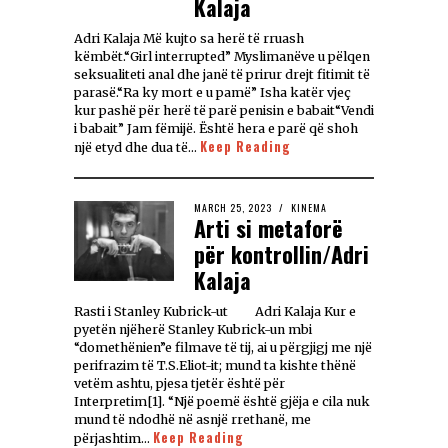
Kalaja
Adri Kalaja Më kujto sa herë të rruash
këmbët.“Girl interrupted” Myslimanëve u pëlqen
seksualiteti anal dhe janë të prirur drejt fitimit të
parasë.“Ra ky mort e u pamë” Isha katër vjeç
kur pashë për herë të parë penisin e babait“Vendi
i babait” Jam fëmijë. Është hera e parë që shoh
Keep Reading
një etyd dhe dua të…
MARCH 25, 2023
KINEMA
Arti si metaforë
për kontrollin/Adri
Kalaja
Rasti i Stanley Kubrick-ut Adri Kalaja Kur e
pyetën njëherë Stanley Kubrick-un mbi
“domethënien”e filmave të tij, ai u përgjigj me një
perifrazim të T.S.Eliot-it; mund ta kishte thënë
vetëm ashtu, pjesa tjetër është për
Interpretim[1]. “Një poemë është gjëja e cila nuk
mund të ndodhë në asnjë rrethanë, me
Keep Reading
përjashtim…