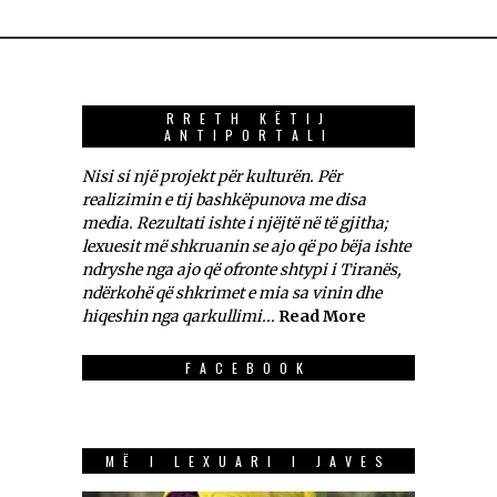
RRETH KËTIJ
ANTIPORTALI
Nisi si një projekt për kulturën. Për
realizimin e tij bashkëpunova me disa
media. Rezultati ishte i njëjtë në të gjitha;
lexuesit më shkruanin se ajo që po bëja ishte
ndryshe nga ajo që ofronte shtypi i Tiranës,
ndërkohë që shkrimet e mia sa vinin dhe
hiqeshin nga qarkullimi...
Read More
FACEBOOK
MË I LEXUARI I JAVES