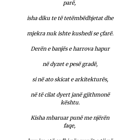
parë,
isha diku te të tetëmbëdhjetat dhe
mjekra nuk ishte kushedi se çfarë.
Derën e banjës e harrova hapur
në dyzet e pesë gradë,
si në ato skicat e arkitekturës,
në të cilat dyert janë gjithmonë
kështu.
Kisha mbaruar punë me njërën
faqe,