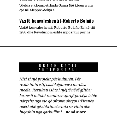
Vdekja e klounit-Arlinda Guma Një kloun u vra
dje në Aleppo.Vdekja e
Vizitë konvaleshentit-Roberto Bolaño
Vizitë konvaleshentit-Roberto Bolaño Është viti
1976 dhe Revolucioni është mposhtur por ne
RRETH KËTIJ
ANTIPORTALI
Nisi si një projekt për kulturën. Për
realizimin e tij bashkëpunova me disa
media. Rezultati ishte i njëjtë në të gjitha;
lexuesit më shkruanin se ajo që po bëja ishte
ndryshe nga ajo që ofronte shtypi i Tiranës,
ndërkohë që shkrimet e mia sa vinin dhe
hiqeshin nga qarkullimi...
Read More