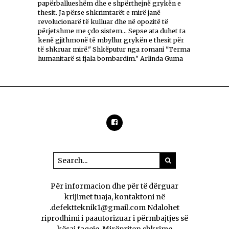
papërballueshëm dhe e shpërthejnë grykën e
thesit. Ja përse shkrimtarët e mirë janë
revolucionarë të kulluar dhe në opozitë të
përjetshme me çdo sistem... Sepse ata duhet ta
kenë gjithmonë të mbyllur grykën e thesit për
të shkruar mirë." Shkëputur nga romani "Terma
humanitarë si fjala bombardim." Arlinda Guma
Për informacion dhe për të dërguar
krijimet tuaja, kontaktoni në
.defektteknik1@gmail.com Ndalohet
riprodhimi i paautorizuar i përmbajtjes së
kësaj faqeje. Mirëpriten shkrime