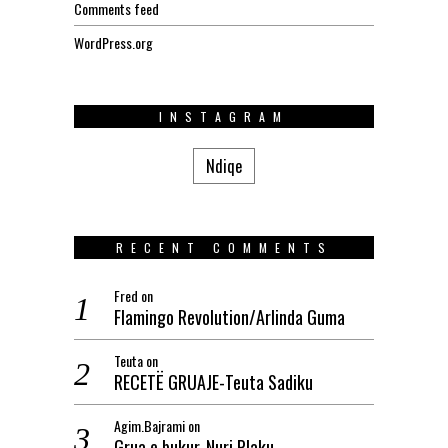
Comments feed
WordPress.org
INSTAGRAM
Ndiqe
RECENT COMMENTS
Fred
on
Flamingo Revolution/Arlinda Guma
Teuta
on
RECETË GRUAJE-Teuta Sadiku
Agim.Bajrami
on
Grua e bukur-Nuri Plaku