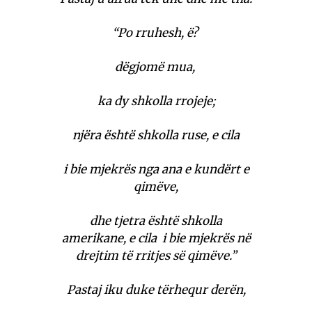
“Po rruhesh, ë?
dëgjomë mua,
ka dy shkolla rrojeje;
njëra është shkolla ruse, e cila
i bie mjekrës nga ana e kundërt e
qimëve,
dhe tjetra është shkolla
amerikane, e cila i bie mjekrës në
drejtim të rritjes së qimëve.”
Pastaj iku duke tërhequr derën,