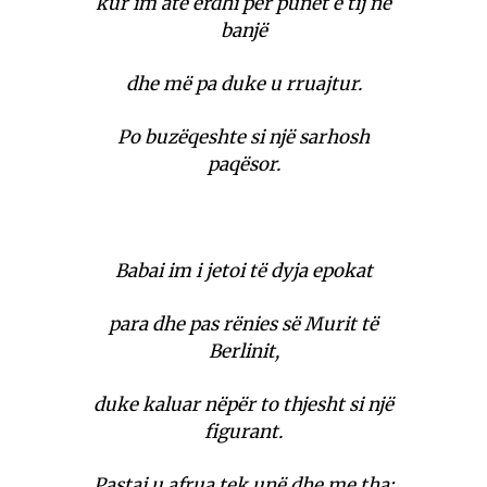
kur im atë e
rdhi për punët e tij në
banjë
dhe më pa duke u rruajtur.
Po buzëqeshte si një sarhosh
paqësor.
Babai im i jetoi të dyja epokat
para dhe pas rënies së Murit të
Berlinit,
duke kaluar nëpër to thjesht si një
figurant.
Pastaj u afrua tek unë dhe me tha: