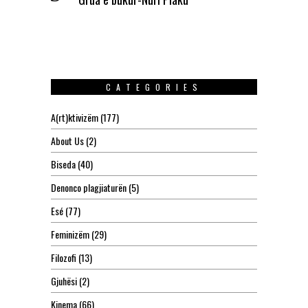
CATEGORIES
A(rt)ktivizëm
(177)
About Us
(2)
Biseda
(40)
Denonco plagjiaturën
(5)
Esé
(77)
Feminizëm
(29)
Filozofi
(13)
Gjuhësi
(2)
Kinema
(66)