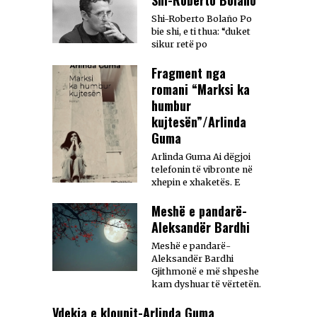
Shi-Roberto Bolaño Po
bie shi, e ti thua: “duket
sikur retë po
Fragment nga
romani “Marksi ka
humbur
kujtesën”/Arlinda
Guma
Arlinda Guma Ai dëgjoi
telefonin të vibronte në
xhepin e xhaketës. E
Meshë e pandarë-
Aleksandër Bardhi
Meshë e pandarë-
Aleksandër Bardhi
Gjithmonë e më shpeshe
kam dyshuar të vërtetën.
Vdekja e klounit-Arlinda Guma