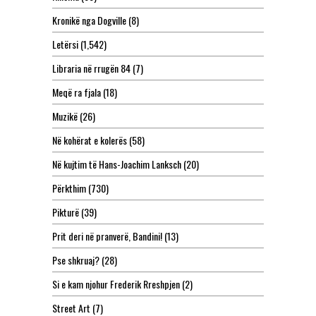
Kronikë nga Dogville
(8)
Letërsi
(1,542)
Libraria në rrugën 84
(7)
Meqë ra fjala
(18)
Muzikë
(26)
Në kohërat e kolerës
(58)
Në kujtim të Hans-Joachim Lanksch
(20)
Përkthim
(730)
Pikturë
(39)
Prit deri në pranverë, Bandini!
(13)
Pse shkruaj?
(28)
Si e kam njohur Frederik Rreshpjen
(2)
Street Art
(7)