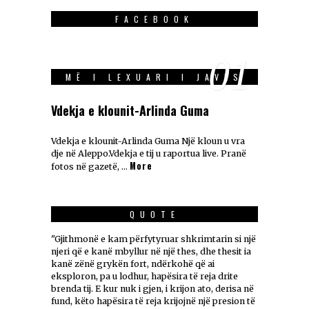
FACEBOOK
01
MË I LEXUARI I JAVES
Vdekja e klounit-Arlinda Guma
Vdekja e klounit-Arlinda Guma Një kloun u vra
dje në Aleppo.Vdekja e tij u raportua live. Pranë
More
fotos në gazetë, …
QUOTE
"Gjithmonë e kam përfytyruar shkrimtarin si një
njeri që e kanë mbyllur në një thes, dhe thesit ia
kanë zënë grykën fort, ndërkohë që ai
eksploron, pa u lodhur, hapësira të reja drite
brenda tij. E kur nuk i gjen, i krijon ato, derisa në
fund, këto hapësira të reja krijojnë një presion të