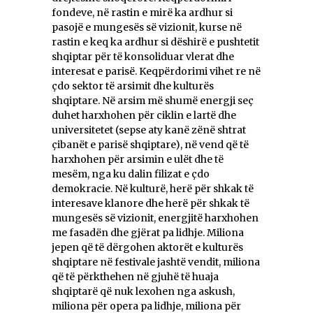
fondeve, në rastin e mirë ka ardhur si
pasojë e mungesës së vizionit, kurse në
rastin e keq ka ardhur si dëshirë e pushtetit
shqiptar për të konsoliduar vlerat dhe
interesat e parisë. Keqpërdorimi vihet re në
çdo sektor të arsimit dhe kulturës
shqiptare. Në arsim më shumë energji seç
duhet harxhohen për ciklin e lartë dhe
universitetet (sepse aty kanë zënë shtrat
çibanët e parisë shqiptare), në vend që të
harxhohen për arsimin e ulët dhe të
mesëm, nga ku dalin filizat e çdo
demokracie. Në kulturë, herë për shkak të
interesave klanore dhe herë për shkak të
mungesës së vizionit, energjitë harxhohen
me fasadën dhe gjërat pa lidhje. Miliona
jepen që të dërgohen aktorët e kulturës
shqiptare në festivale jashtë vendit, miliona
që të përkthehen në gjuhë të huaja
shqiptarë që nuk lexohen nga askush,
miliona për opera pa lidhje, miliona për