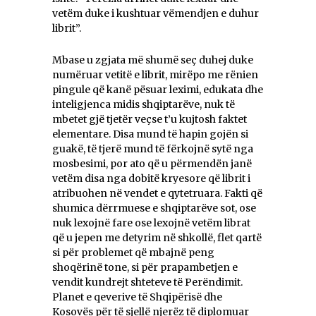
vetëm duke i kushtuar vëmendjen e duhur
librit”.
Mbase u zgjata më shumë seç duhej duke
numëruar vetitë e librit, mirëpo me rënien
pingule që kanë pësuar leximi, edukata dhe
inteligjenca midis shqiptarëve, nuk të
mbetet gjë tjetër veçse t’u kujtosh faktet
elementare. Disa mund të hapin gojën si
guakë, të tjerë mund të fërkojnë sytë nga
mosbesimi, por ato që u përmendën janë
vetëm disa nga dobitë kryesore që librit i
atribuohen në vendet e qytetruara. Fakti që
shumica dërrmuese e shqiptarëve sot, ose
nuk lexojnë fare ose lexojnë vetëm librat
që u jepen me detyrim në shkollë, flet qartë
si për problemet që mbajnë peng
shoqërinë tone, si për prapambetjen e
vendit kundrejt shteteve të Perëndimit.
Planet e qeverive të Shqipërisë dhe
Kosovës për të sjellë njerëz të diplomuar