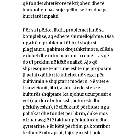
që fondet shtetërore të krijohen dhe të
harxhohen pa asnjë qëllim serioz dhe pa
kurrfarë impakti.
Për sa i përket librit, problemet janë sa
komplekse, aq edhe të shumëllojshme. Disa
nga këto probleme të librit shqip si –
plagjatura, gabimet drejtshkrimore, cilësia
e dobët dhe informacioni i rremë – as që
do t’i prekim në këtë analizë. Ajo që
shpresojmë të arrijmë është një propozim
(i pafat) që libri të kthehet në vegël për
kultivimin e shqiptarit modern. Në vitet e
tranzicionit, libri, ashtu si çdo sferë e
kulturës shqiptare, ka njohur uzurpuesit e
vet (një dorë botuesish, autorësh dhe
përkthyesish), të cilët kanë përfituar nga
politikat dhe fondet për librin, duke mos
ofruar asgjë të faktuar për kulturën dhe
qytetarinë. Për këtë përfitim pa kontribut
të dhënë mbrapsht, faji sigurisht nuk