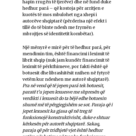
hapin rrugën të tjerëve) dhe në fund duke
hedhur pará – që kostoja për arritjen e
kuotës të mos mbulohet nga xhepi i
autorëve shqiptarë (përderisa një efekt i
tillë do të binte ndesh me frymën e
mbrojtjes së identitetit kombëtar).
Një mënyrë e mirë për të hedhur pará, për
mendimin tim, është financimi i leximit të
librit shqip (nuk jam kundër financimit të
leximit të përkthimeve, por fakti është që
botuesit dhe librashitësit nxihen në fytyrë
vetëm kur ndeshen me autorë shqiptarë).
Pra në vend që të jepen pará tek botuesit,
paratë t’u jepen lexuesve me shpresën që
verdikti i lexuesit do ta bëjë edhe botuesin
shumë më të përgjegjshëm se sot. Paraja që i
jepet lexuesit ka gjasa që në treg të
funksionojë konstruktivisht, duke e shtuar
kërkesën për autorët shqiptarë. Sakaq,
paraja që për tridhjetë vjet është hedhur