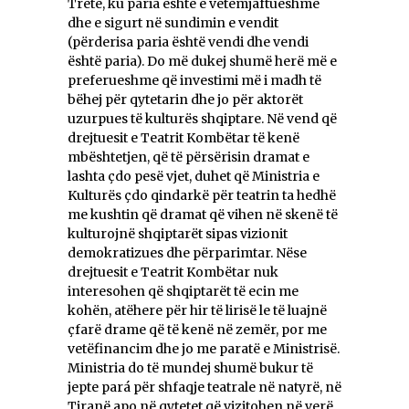
Tretë, ku paria është e vetëmjaftueshme
dhe e sigurt në sundimin e vendit
(përderisa paria është vendi dhe vendi
është paria). Do më dukej shumë herë më e
preferueshme që investimi më i madh të
bëhej për qytetarin dhe jo për aktorët
uzurpues të kulturës shqiptare. Në vend që
drejtuesit e Teatrit Kombëtar të kenë
mbështetjen, që të përsërisin dramat e
lashta çdo pesë vjet, duhet që Ministria e
Kulturës çdo qindarkë për teatrin ta hedhë
me kushtin që dramat që vihen në skenë të
kulturojnë shqiptarët sipas vizionit
demokratizues dhe përparimtar. Nëse
drejtuesit e Teatrit Kombëtar nuk
interesohen që shqiptarët të ecin me
kohën, atëhere për hir të lirisë le të luajnë
çfarë drame që të kenë në zemër, por me
vetëfinancim dhe jo me paratë e Ministrisë.
Ministria do të mundej shumë bukur të
jepte pará për shfaqje teatrale në natyrë, në
Tiranë apo në qytetet që vizitohen në verë,