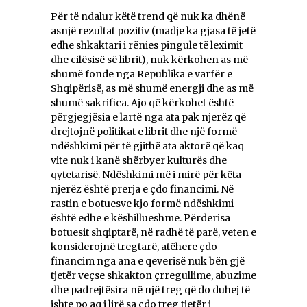
Për të ndalur këtë trend që nuk ka dhënë
asnjë rezultat pozitiv (madje ka gjasa të jetë
edhe shkaktari i rënies pingule të leximit
dhe cilësisë së librit), nuk kërkohen as më
shumë fonde nga Republika e varfër e
Shqipërisë, as më shumë energji dhe as më
shumë sakrifica. Ajo që kërkohet është
përgjegjësia e lartë nga ata pak njerëz që
drejtojnë politikat e librit dhe një formë
ndëshkimi për të gjithë ata aktorë që kaq
vite nuk i kanë shërbyer kulturës dhe
qytetarisë. Ndëshkimi më i mirë për këta
njerëz është prerja e çdo financimi. Në
rastin e botuesve kjo formë ndëshkimi
është edhe e këshillueshme. Përderisa
botuesit shqiptarë, në radhë të parë, veten e
konsiderojnë tregtarë, atëhere çdo
financim nga ana e qeverisë nuk bën gjë
tjetër veçse shkakton çrregullime, abuzime
dhe padrejtësira në një treg që do duhej të
ishte po aq i lirë sa çdo treg tjetër i