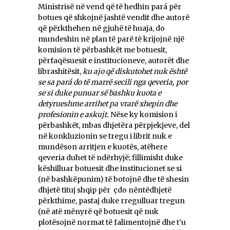
Ministrisë në vend që të hedhin pará për
botues që shkojnë jashtë vendit dhe autorë
që përkthehen në gjuhë të huaja, do
mundeshin në plan të parë të krijojnë një
komision të përbashkët me botuesit,
përfaqësuesit e institucioneve, autorët dhe
librashitësit,
ku ajo që diskutohet nuk është
se sa pará do të marrë secili nga qeveria, por
se si duke punuar së bashku kuota e
detyrueshme arrihet pa vrarë xhepin dhe
profesionin e askujt.
Nëse ky komision i
përbashkët, mbas dhjetëra përpjekjeve, del
në konkluzionin se tregu i librit nuk e
mundëson arritjen e kuotës, atëhere
qeveria duhet të ndërhyjë; fillimisht duke
këshilluar botuesit dhe institucionet se si
(në bashkëpunim) të botojnë dhe të shesin
dhjetë tituj shqip për çdo nëntëdhjetë
përkthime, pastaj duke rregulluar tregun
(në atë mënyrë që botuesit që nuk
plotësojnë normat të falimentojnë dhe t’u