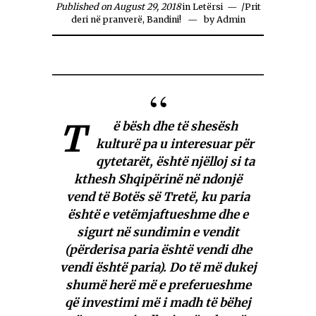
Published on August 29, 2018
in
Letërsi
/
Prit
deri në pranverë, Bandini!
by
Admin
T
ë bësh dhe të shesësh
kulturë pa u interesuar për
qytetarët, është njëlloj si ta
kthesh Shqipërinë në ndonjë
vend të Botës së Tretë, ku paria
është e vetëmjaftueshme dhe e
sigurt në sundimin e vendit
(përderisa paria është vendi dhe
vendi është paria). Do të më dukej
shumë herë më e preferueshme
që investimi më i madh të bëhej