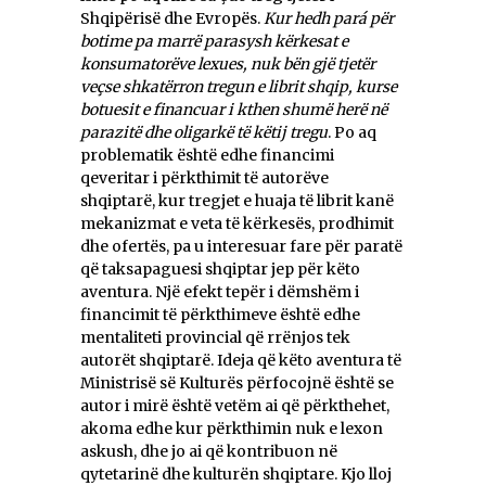
Shqipërisë dhe Evropës.
Kur hedh pará për
botime pa marrë parasysh kërkesat e
konsumatorëve lexues, nuk bën gjë tjetër
veçse shkatërron tregun e librit shqip, kurse
botuesit e financuar i kthen shumë herë në
parazitë dhe oligarkë të këtij tregu
. Po aq
problematik është edhe financimi
qeveritar i përkthimit të autorëve
shqiptarë, kur tregjet e huaja të librit kanë
mekanizmat e veta të kërkesës, prodhimit
dhe ofertës, pa u interesuar fare për paratë
që taksapaguesi shqiptar jep për këto
aventura. Një efekt tepër i dëmshëm i
financimit të përkthimeve është edhe
mentaliteti provincial që rrënjos tek
autorët shqiptarë. Ideja që këto aventura të
Ministrisë së Kulturës përfocojnë është se
autor i mirë është vetëm ai që përkthehet,
akoma edhe kur përkthimin nuk e lexon
askush, dhe jo ai që kontribuon në
qytetarinë dhe kulturën shqiptare. Kjo lloj