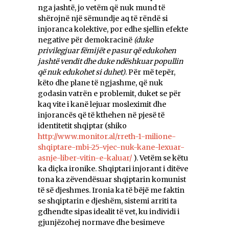
nga jashtë, jo vetëm që nuk mund të
shërojnë një sëmundje aq të rëndë si
injoranca kolektive, por edhe sjellin efekte
negative për demokracinë
(duke
privilegjuar fëmijët e pasur që edukohen
jashtë vendit dhe duke ndëshkuar popullin
që nuk edukohet si duhet)
. Për më tepër,
këto dhe plane të ngjashme, që nuk
godasin vatrën e problemit, duket se për
kaq vite i kanë lejuar mosleximit dhe
injorancës që të kthehen në pjesë të
identitetit shqiptar (shiko
http://www.monitor.al/rreth-1-milione-
shqiptare-mbi-25-vjec-nuk-kane-lexuar-
asnje-liber-vitin-e-kaluar/
). Vetëm se këtu
ka diçka ironike. Shqiptari injorant i ditëve
tona ka zëvendësuar shqiptarin komunist
të së djeshmes. Ironia ka të bëjë me faktin
se shqiptarin e djeshëm, sistemi arriti ta
gdhendte sipas idealit të vet, ku individi i
gjunjëzohej normave dhe besimeve