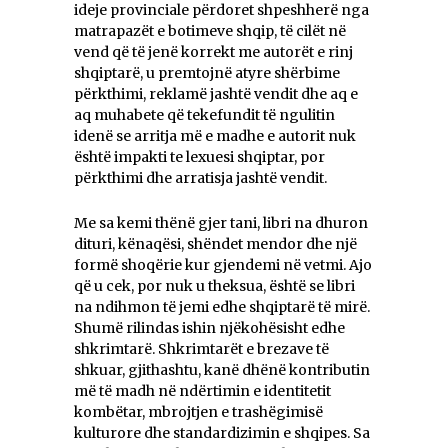
ideje provinciale përdoret shpeshherë nga
matrapazët e botimeve shqip, të cilët në
vend që të jenë korrekt me autorët e rinj
shqiptarë, u premtojnë atyre shërbime
përkthimi, reklamë jashtë vendit dhe aq e
aq muhabete që tekefundit të ngulitin
idenë se arritja më e madhe e autorit nuk
është impakti te lexuesi shqiptar, por
përkthimi dhe arratisja jashtë vendit.
Me sa kemi thënë gjer tani, libri na dhuron
dituri, kënaqësi, shëndet mendor dhe një
formë shoqërie kur gjendemi në vetmi. Ajo
që u cek, por nuk u theksua, është se libri
na ndihmon të jemi edhe shqiptarë të mirë.
Shumë rilindas ishin njëkohësisht edhe
shkrimtarë. Shkrimtarët e brezave të
shkuar, gjithashtu, kanë dhënë kontributin
më të madh në ndërtimin e identitetit
kombëtar, mbrojtjen e trashëgimisë
kulturore dhe standardizimin e shqipes. Sa