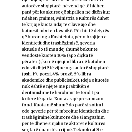
autorëve shqiptarë, në vend që të hidhen
pará për konkurse që shpallen në ditën kur
ndahen çmimet, Ministria e Kulturës duhet
të krijojë kuota ndaj të cilave ajo dhe
botuesit mbeten besnikë. Për hir të detyrës
që buron nga Kushtetuta, për mbrojtjen e
identitetit dhe trashëgimisë, qeveria
aktuale do të mundej shumë bukur të
vendoste kuotën 10% (apo diçka të
përafërt), ku në njëqind libra që botohen
çdo vit dhjetë të vijnë nga autorë shqiptarë
(psh. 1% poezi, 4% prozë, 5% libra
akademikë dhe publicistikë). Ideja e kuotës
nuk është e njëjtë me praktikën e
deritanishme të harxhimit të fondit pa
kritere të qarta. Kuota as që presupozon
fond. Kuota më shumë do parë si zotim i
çdo qeverie për të mbrojtur identitetin dhe
trashëgiminë kulturore dhe si angazhim
për të dhënë sinjalin te aktorët e kulturës
se çfarë duam të arrijmë. Teknokratët e