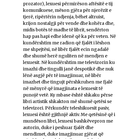
prozator), lexuesi përmirëson aftësitë e tij
komunikuese, mëson gjëra për njerëzit e
tjerë, ripërtërin ndjenja, bëhet altruist,
krijon nostalgji për vende dhe kohëra dhe,
midis botës të madhe të librit, sendërton
hap pas hapi edhe idenë që ka për veten. Në
kundërshtim me radion që fjalët i lëshon
me shpejtësi, në libër fjalët ecin ngadalë
dhe shumë herë nguliten në mendjen e
lexuesit. Në kundërshtim me televizorin ku
imazhi dhe tingulli janë despotikë dhe nuk
lënë asgjë për të imagjinuar, në libër
imazhet dhe tingujt përshkruhen me fjalë
në mënyrë që imagjinata e lexuesit të
punojë vetë. Ky mbase është shkaku përse
libri artistik shkakton më shumë qetësi se
televizori. Përkundër teleshikuesit pasiv,
lexuesi është gjithnjë aktiv. Me qetësinë që i
mundëson libri, lexuesi bashkëvepron me
autorin, duke i peshuar fjalët dhe
mendimet, duke imagjinuar gjërat që