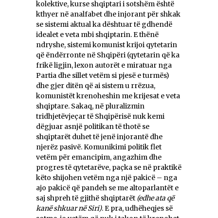
kolektive, kurse shqiptari i sotshëm është
kthyer në analfabet dhe injorant për shkak
se sistemi aktual ka dështuar të gdhendë
idealet e veta mbi shqiptarin. E thënë
ndryshe, sistemi komunist krijoi qytetarin
që ëndërronte në Shqipëri (qytetarin që ka
frikë ligjin, lexon autorët e miratuar nga
Partia dhe sillet vetëm si pjesë e turmës)
dhe gjer ditën që ai sistem u rrëzua,
komunistët krenoheshin me krijesat e veta
shqiptare. Sakaq, në pluralizmin
tridhjetëvjeçar të Shqipërisë nuk kemi
dëgjuar asnjë politikan të thotë se
shqiptarët duhet të jenë injorantë dhe
njerëz pasivë. Komunikimi politik flet
vetëm për emancipim, angazhim dhe
progres të qytetarëve, paçka se në praktikë
këto shijohen vetëm nga një pakicë – nga
ajo pakicë që pandeh se me altoparlantët e
saj shpreh të gjithë shqiptarët
(edhe ata që
kanë shkuar në Siri)
. E pra, udhëheqjes së