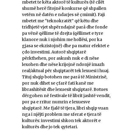
mbetet te këta aktorë të kulturës (të cilët
shumë herë fitojnë konkurse që shpallen
vetëm në datën e ndarjes së çmimit). Faji
mbetet me “teknokratët” që këtu dhe
tridhjetë vjet shpërndajnë pará dhe fonde
pa vënë qëllime të drejta (qëllimet e tyre
klanore nuk i njohim me hollësi, por ka
gjasa se ekzistojnë) dhe pa matur efektet e
çdo investimi. Autorë shqiptarë
përkthehen, por askush nuk e di nëse
lexohen dhe nëse krijojnë ndonjë imazh
real/aktual për shqiptarët tek lexuesi i huaj.
Tituj shqip botohen me pará të Ministrisë,
por nuk dihet se çfarë fati kanë me
librashitësit dhe lexuesit shqiptarë. Botues
dërgohen në festivale të librit jashtë vendit,
por pa e rritur numrin e lexuesve
shqiptarë. Me fjalë të tjera, libri shqip vuan
nga i njëjti problem me sferat e tjera të
kulturës: investimi shkon tek aktorët e
kulturës dhe jo tek qytetari.