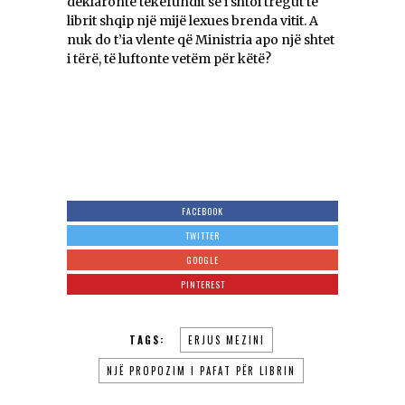
deklaronte tekefundit se i shtoi tregut të
librit shqip një mijë lexues brenda vitit. A
nuk do t’ia vlente që Ministria apo një shtet
i tërë, të luftonte vetëm për këtë?
FACEBOOK
TWITTER
GOOGLE
PINTEREST
TAGS:
ERJUS MEZINI
NJË PROPOZIM I PAFAT PËR LIBRIN