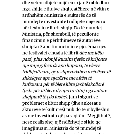
dhe vetëm dhjetë mijë euro janë mbledhur
nga shitja e titujve shqip, atëhere në vitin e
ardhshëm Ministria e Kulturës do të
mundej të investonte tridhjetë mijë euro
për leximin e librit shqip. Do të mundej
Ministria, për shembull, të pezullonte
financimin e përkthimeve të autorëve
shqiptarë apo financimin e pjesëmarrjes
në festivalet e huaja të librit
dhe me këto
pará, plus ndonjë kursim tjetër, të krijonte
një mijë giftcards apo kupona, të vlerës
tridhjetë euro, që u shpërndahen nxënësve të
shkëlqyer apo njerëzve me aftësi të
kufizuara për të blerë libra jashtëskollorë
(psh. për të blerë dy apo tre tituj nga autorë
shqiptarë të çdo fushe).
Jam i sigurt se
problemet e librit shqip (dhe ankesat e
aktorëve të kulturës) nuk do të mbylleshin
as me investimin që paraqitëm. Megjithatë,
nëse realizohej një ndërhyrje si kjo që
imagjinuam, Ministria do të mundej të