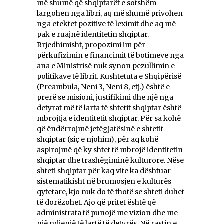
më shumë që shqiptarët e sotshëm
largohen nga libri, aq më shumë privohen
nga efektet pozitive të leximit dhe aq më
pak e ruajnë identitetin shqiptar.
Rrjedhimisht, propozimi im për
përkufizimin e financimit të botimeve nga
ana e Ministrisë nuk synon pezullimin e
politikave të librit. Kushtetuta e Shqipërisë
(Preambula, Neni 3, Neni 8, etj.) është e
prerë se misioni, justifikimi dhe një nga
detyrat më të larta të shtetit shqiptar është
mbrojtja e identitetit shqiptar. Për sa kohë
që ëndërrojmë jetëgjatësinë e shtetit
shqiptar (siç e njohim), për aq kohë
aspirojmë që ky shtet të mbrojë identitetin
shqiptar dhe trashëgiminë kulturore. Nëse
shteti shqiptar për kaq vite ka dështuar
sistematikisht në brumosjen e kulturës
qytetare, kjo nuk do të thotë se shteti duhet
të dorëzohet. Ajo që pritet është që
administrata të punojë me vizion dhe me
një ndjenjë të lartë të detyrës. Në rastin e