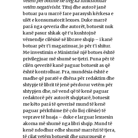
vetëm për botime në treg ka funksionuar
vetëm negativisht.
Tituj dhe autorë janë
botuar pa u marrë fare parasysh kërkesa e
ulët e konsumatorit lexues. Duke marrë
pará nga qeveria dhe autorët, botuesit nuk
kanë pasur shkak që t’u kushtojnë
vëmendje cilësisë së librave shqip – i kanë
botuar për t’i magazinuar, jo për t’i shitur.
Me investimin e Ministrisë një botues është
privilegjuar më shumë se tjetri. Puna për të
cilën qeveritë kanë paguar botuesit as që
është kontrolluar. Pra, mundësia është e
madhe që paratë e dhëna për redaktim dhe
shtypje të librit të jenë përdorur vetëm për
shtypjen dhe, në vend që të kenë paguar
redaktorë për autorët shqiptarë, botuesit
me këto pará të qeverisë mund të kenë
paguar përkthime (të çdo lloj cilësie) të
veprave të huaja – duke e larguar lexuesin
akoma më shumë nga libri shqip. Mund të
kenë ndodhur edhe shumë marrëzi të tjera,
të cilat vetëm botuesit dhe uzurpuesit e