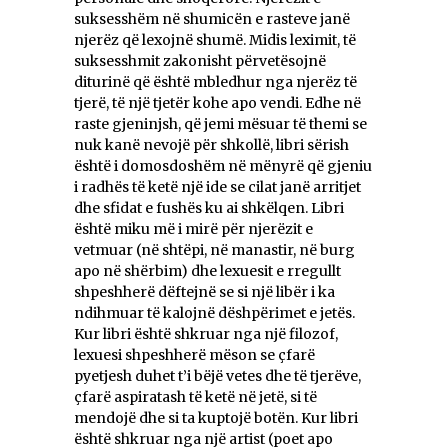
suksesshëm në shumicën e rasteve janë
njerëz që lexojnë shumë. Midis leximit, të
suksesshmit zakonisht përvetësojnë
diturinë që është mbledhur nga njerëz të
tjerë, të një tjetër kohe apo vendi. Edhe në
raste gjeninjsh, që jemi mësuar të themi se
nuk kanë nevojë për shkollë, libri sërish
është i domosdoshëm në mënyrë që gjeniu
i radhës të ketë një ide se cilat janë arritjet
dhe sfidat e fushës ku ai shkëlqen. Libri
është miku më i mirë për njerëzit e
vetmuar (në shtëpi, në manastir, në burg
apo në shërbim) dhe lexuesit e rregullt
shpeshherë dëftejnë se si një libër i ka
ndihmuar të kalojnë dëshpërimet e jetës.
Kur libri është shkruar nga një filozof,
lexuesi shpeshherë mëson se çfarë
pyetjesh duhet t’i bëjë vetes dhe të tjerëve,
çfarë aspiratash të ketë në jetë, si të
mendojë dhe si ta kuptojë botën. Kur libri
është shkruar nga një artist (poet apo