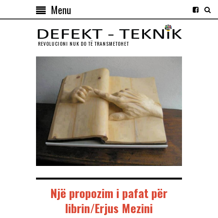
Menu
REVOLUCIONI NUK DO TЁ TRANSMETOHET
Një propozim i pafat për
librin/Erjus Mezini