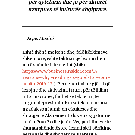
për qytetarin dhe jo për aktorët
uzurpues të kulturës shqiptare.
Erjus Mezini
Është thënë me kohë dhe, falë kërkimeve
shkencore, është faktuar që leximi i bën
mirë shëndetit të njeriut (shiko
https://www.businessinsider.com/14-
reasons-why -reading-is-good-for-your-
health-2016-12
). Përqendrimi në gjërat që
lexojnë dhe aktivizimi i trurit për të lidhur
informacionet, thuhet se tek të rinjtë
largon depresionin, kurse tek të moshuarit
ngadalëson humbjen e kujtesës dhe
shfaqjen e Alzheimerit, duke ua zgjatur në
këtë mënyrë edhe jetën. Veç përfitimeve të
shumta shëndetësore, leximi sjell përfitime
personale dhe shoqërore. Njerëzit e