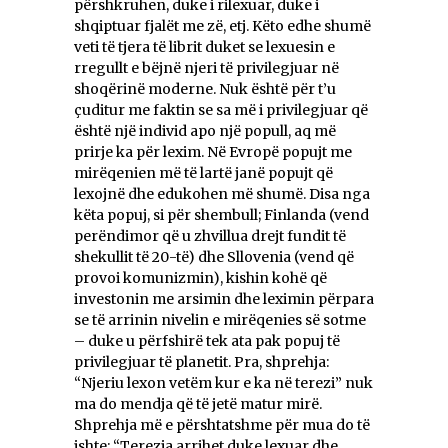
përshkruhen, duke i rilexuar, duke i
shqiptuar fjalët me zë, etj. Këto edhe shumë
veti të tjera të librit duket se lexuesin e
rregullt e bëjnë njeri të privilegjuar në
shoqërinë moderne. Nuk është për t’u
çuditur me faktin se sa më i privilegjuar që
është një individ apo një popull, aq më
prirje ka për lexim. Në Evropë popujt me
mirëqenien më të lartë janë popujt që
lexojnë dhe edukohen më shumë. Disa nga
këta popuj, si për shembull; Finlanda (vend
perëndimor që u zhvillua drejt fundit të
shekullit të 20-të) dhe Sllovenia (vend që
provoi komunizmin), kishin kohë që
investonin me arsimin dhe leximin përpara
se të arrinin nivelin e mirëqenies së sotme
– duke u përfshirë tek ata pak popuj të
privilegjuar të planetit. Pra, shprehja:
“Njeriu lexon vetëm kur e ka në terezi” nuk
ma do mendja që të jetë matur mirë.
Shprehja më e përshtatshme për mua do të
ishte: “Terezia arrihet duke lexuar dhe