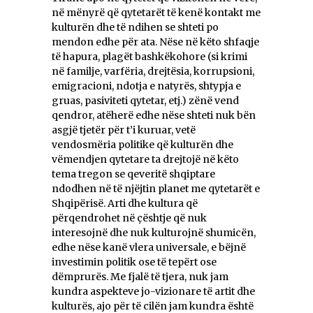
në mënyrë që qytetarët të kenë kontakt me
kulturën dhe të ndihen se shteti po
mendon edhe për ata. Nëse në këto shfaqje
të hapura, plagët bashkëkohore (si krimi
në familje, varfëria, drejtësia, korrupsioni,
emigracioni, ndotja e natyrës, shtypja e
gruas, pasiviteti qytetar, etj.) zënë vend
qendror, atëherë edhe nëse shteti nuk bën
asgjë tjetër për t’i kuruar, vetë
vendosmëria politike që kulturën dhe
vëmendjen qytetare ta drejtojë në këto
tema tregon se qeveritë shqiptare
ndodhen në të njëjtin planet me qytetarët e
Shqipërisë. Arti dhe kultura që
përqendrohet në çështje që nuk
interesojnë dhe nuk kulturojnë shumicën,
edhe nëse kanë vlera universale, e bëjnë
investimin politik ose të tepërt ose
dëmprurës. Me fjalë të tjera, nuk jam
kundra aspekteve jo-vizionare të artit dhe
kulturës, ajo për të cilën jam kundra është