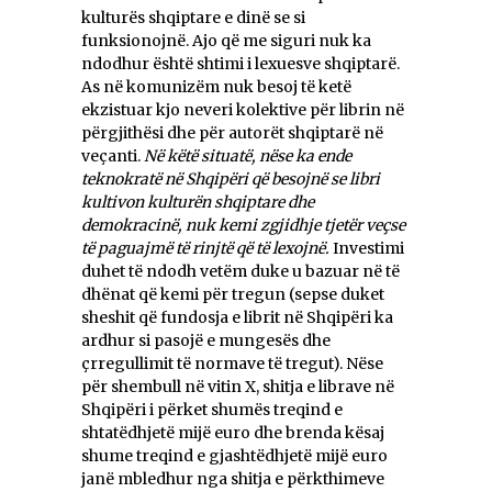
kulturës shqiptare e dinë se si
funksionojnë. Ajo që me siguri nuk ka
ndodhur është shtimi i lexuesve shqiptarë.
As në komunizëm nuk besoj të ketë
ekzistuar kjo neveri kolektive për librin në
përgjithësi dhe për autorët shqiptarë në
veçanti.
Në këtë situatë, nëse ka ende
teknokratë në Shqipëri që besojnë se libri
kultivon kulturën shqiptare dhe
demokracinë, nuk kemi zgjidhje tjetër veçse
të paguajmë të rinjtë që të lexojnë.
Investimi
duhet të ndodh vetëm duke u bazuar në të
dhënat që kemi për tregun (sepse duket
sheshit që fundosja e librit në Shqipëri ka
ardhur si pasojë e mungesës dhe
çrregullimit të normave të tregut). Nëse
për shembull në vitin X, shitja e librave në
Shqipëri i përket shumës treqind e
shtatëdhjetë mijë euro dhe brenda kësaj
shume treqind e gjashtëdhjetë mijë euro
janë mbledhur nga shitja e përkthimeve