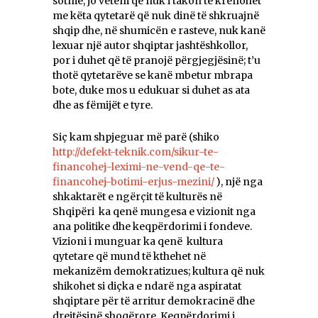
sotme, jo vetëm që nuk i takon të krenohet
me këta qytetarë që nuk dinë të shkruajnë
shqip dhe, në shumicën e rasteve, nuk kanë
lexuar një autor shqiptar jashtëshkollor,
por i duhet që të pranojë përgjegjësinë; t’u
thotë qytetarëve se kanë mbetur mbrapa
bote, duke mos u edukuar si duhet as ata
dhe as fëmijët e tyre.
Siç kam shpjeguar më parë (shiko
http://defekt-teknik.com/sikur-te-
financohej
-leximi-ne-vend-qe-te-
financohej-botimi-erjus-mezini/
), një nga
shkaktarët e ngërçit të kulturës në
Shqipëri ka qenë mungesa e vizionit nga
ana politike dhe keqpërdorimi i fondeve.
Vizioni i munguar ka qenë kultura
qytetare që mund të kthehet në
mekanizëm demokratizues; kultura që nuk
shikohet si diçka e ndarë nga aspiratat
shqiptare për të arritur demokracinë dhe
drejtësinë shoqërore. Keqpërdorimi i