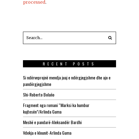
processed
.
RECENT POSTS
Si ndërveprojnë mendja juaj e ndërgjegjshme dhe ajo e
pandërgjegjshme
Shi-Roberto Bolaño
Fragment nga romani “Marksi ka humbur
kujtesën”/Arlinda Guma
Meshë e pandarë-Aleksandër Bardhi
Vdekja e klounit-Arlinda Guma