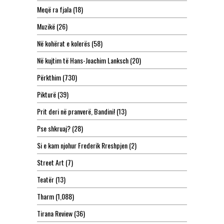
Meqë ra fjala
(18)
Muzikë
(26)
Në kohërat e kolerës
(58)
Në kujtim të Hans-Joachim Lanksch
(20)
Përkthim
(730)
Pikturë
(39)
Prit deri në pranverë, Bandini!
(13)
Pse shkruaj?
(28)
Si e kam njohur Frederik Rreshpjen
(2)
Street Art
(7)
Teatër
(13)
Tharm
(1,088)
Tirana Review
(36)