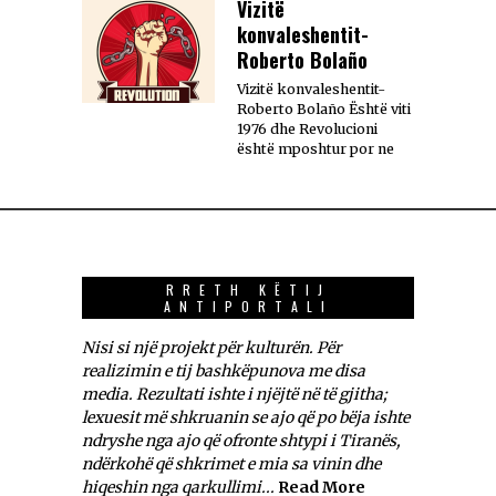
Vizitë
konvaleshentit-
Roberto Bolaño
Vizitë konvaleshentit-
Roberto Bolaño Është viti
1976 dhe Revolucioni
është mposhtur por ne
RRETH KËTIJ
ANTIPORTALI
Nisi si një projekt për kulturën. Për
realizimin e tij bashkëpunova me disa
media. Rezultati ishte i njëjtë në të gjitha;
lexuesit më shkruanin se ajo që po bëja ishte
ndryshe nga ajo që ofronte shtypi i Tiranës,
ndërkohë që shkrimet e mia sa vinin dhe
hiqeshin nga qarkullimi...
Read More