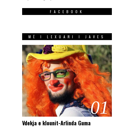
FACEBOOK
MË I LEXUARI I JAVES
01
Vdekja e klounit-Arlinda Guma