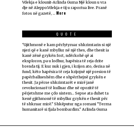
Vdekja e klounit-Arlinda Guma Një kloun u vra
dje në Aleppo.Vdekja e tij u raportua live. Pranë
More
fotos në gazetë, …
QUOTE
"Gjithmonë e kam përfytyruar shkrimtarin si një
njeri që e kanë mbyllur në një thes, dhe thesit ia
kanë zënë grykën fort, ndërkohë që ai
eksploron, pa u lodhur, hapësira të reja drite
brenda tij. E kur nuk i gjen, i krijon ato, derisa në
fund, këto hapësira të reja krijojnë një presion të
papërballueshëm dhe e shpërthejnë grykën e
thesit. Ja përse shkrimtarët e mirë janë
revolucionarë të kulluar dhe në opozitë të
përjetshme me çdo sistem... Sepse ata duhet ta
kenë gjithmonë të mbyllur grykën e thesit për
të shkruar mirë." Shkëputur nga romani "Terma
humanitarë si fjala bombardim." Arlinda Guma