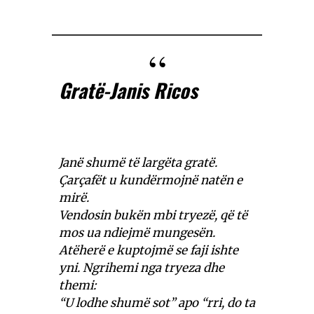
Gratë-Janis Ricos
Janë shumë të largëta gratë.
Çarçafët u kundërmojnë natën e
mirë.
Vendosin bukën mbi tryezë, që të
mos ua ndiejmë mungesën.
Atëherë e kuptojmë se faji ishte
yni. Ngrihemi nga tryeza dhe
themi:
“U lodhe shumë sot” apo “rri, do ta