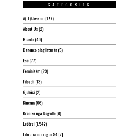
CATEGORIES
A(rt)ktivizëm
(177)
About Us
(2)
Biseda
(40)
Denonco plagjiaturën
(5)
Esé
(77)
Feminizëm
(29)
Filozofi
(13)
Gjuhësi
(2)
Kinema
(66)
Kronikë nga Dogville
(8)
Letërsi
(1,542)
Libraria në rrugën 84
(7)