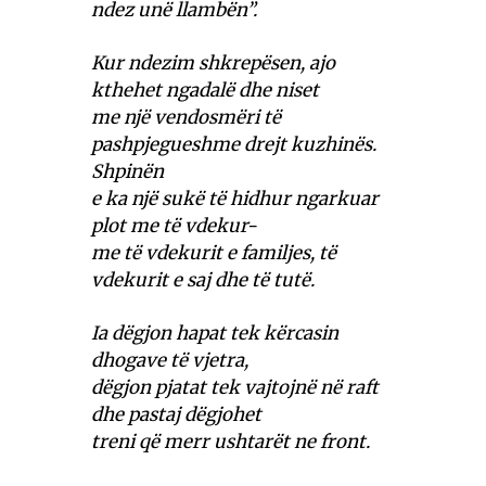
ndez unë llambën”.
Kur ndezim shkrepësen, ajo
kthehet ngadalë dhe niset
me një vendosmëri të
pashpjegueshme drejt kuzhinës.
Shpinën
e ka një sukë të hidhur ngarkuar
plot me të vdekur-
me të vdekurit e familjes, të
vdekurit e saj dhe të tutë.
Ia dëgjon hapat tek kërcasin
dhogave të vjetra,
dëgjon pjatat tek vajtojnë në raft
dhe pastaj dëgjohet
treni që merr ushtarët ne front.