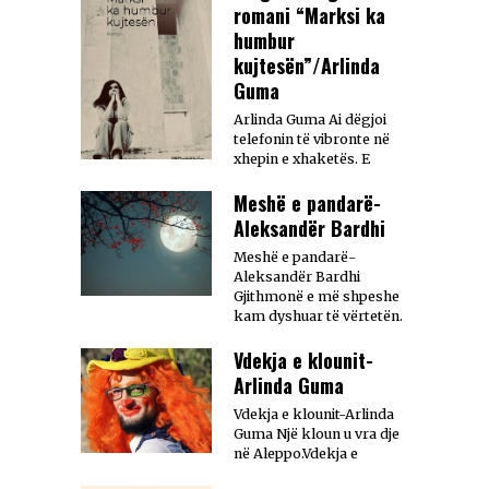
romani “Marksi ka
humbur
kujtesën”/Arlinda
Guma
Arlinda Guma Ai dëgjoi
telefonin të vibronte në
xhepin e xhaketës. E
Meshë e pandarë-
Aleksandër Bardhi
Meshë e pandarë-
Aleksandër Bardhi
Gjithmonë e më shpeshe
kam dyshuar të vërtetën.
Vdekja e klounit-
Arlinda Guma
Vdekja e klounit-Arlinda
Guma Një kloun u vra dje
në Aleppo.Vdekja e