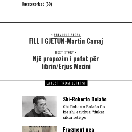
Uncategorized
(60)
PREVIOUS STORY
FILL I GJETUN-Martin Camaj
NEXT STORY
Një propozim i pafat për
librin/Erjus Mezini
LATEST FROM LETËRSI
Shi-Roberto Bolaño
Shi-Roberto Bolaño Po
bie shi, e ti thua: “duket
sikur retë po
Fragment nga