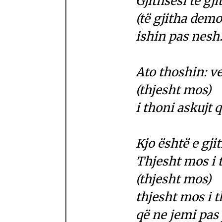
Gjithsesi të g
(të gjitha dem
ishin pas nesh
Ato thoshin: 
(thjesht mos)
i thoni askujt 
Kjo është e gji
Thjesht mos i 
(thjesht mos)
thjesht mos i 
që ne jemi pas