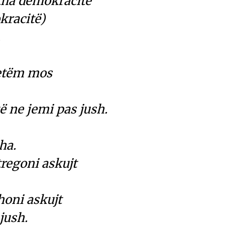
jitha demokracitë
okracitë)
.
vetëm mos
që ne jemi pas jush.
tha.
tregoni askujt
thoni askujt
 jush.