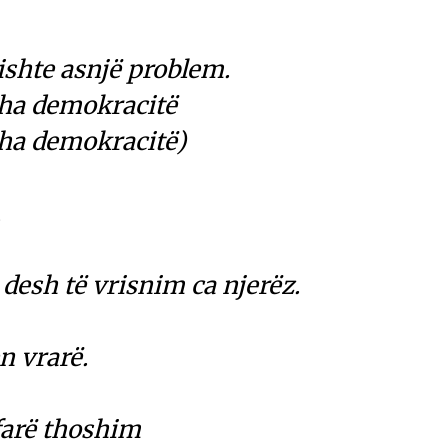
kishte asnjë problem.
tha demokracitë
itha demokracitë)
.
 desh të vrisnim ca njerëz.
n vrarë.
çfarë thoshim