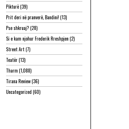
Pikturë
(39)
Prit deri në pranverë, Bandini!
(13)
Pse shkruaj?
(28)
Si e kam njohur Frederik Rreshpjen
(2)
Street Art
(7)
Teatër
(13)
Tharm
(1,088)
Tirana Review
(36)
Uncategorized
(60)