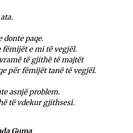
ata.
e donte paqe.
fëmijët e mi të vegjël.
vramë të gjithë të majtët
qe për fëmijët tanë të vegjël.
hte asnjë problem.
thë të vdekur gjithsesi.
nda Guma