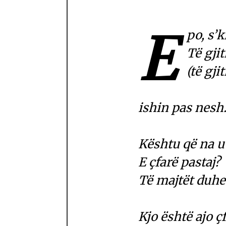
E
po, s’
Të gji
(të gj
ishin pas nesh
Kështu që na u
E çfarë pastaj?
Të majtët duhe
Kjo është ajo 