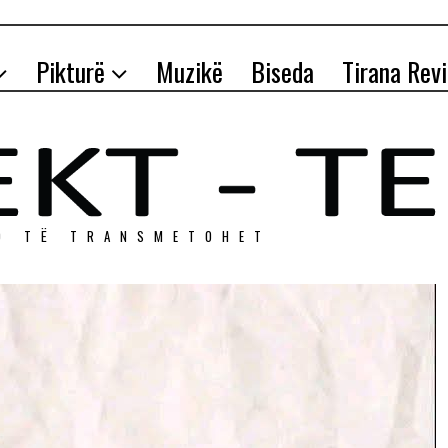
Pikturë
Muzikë
Biseda
Tirana Rev
O TЁ TRANSMETOHET