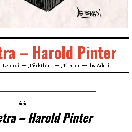
tra – Harold Pinter
n
Letërsi
/
Përkthim
/
Tharm
by
Admin
etra – Harold Pinter