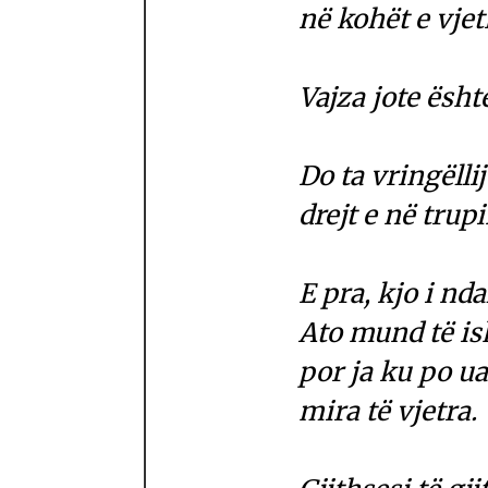
në kohët e vjet
Vajza jote ësht
Do ta vringëll
drejt e në trupi
E pra, kjo i nda
Ato mund të is
por ja ku po ua
mira të vjetra.