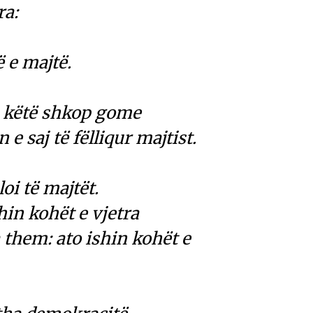
ra:
ë e majtë.
ij këtë shkop gome
n e saj të fëlliqur majtist.
loi të majtët.
hin kohët e vjetra
 them: ato ishin kohët e