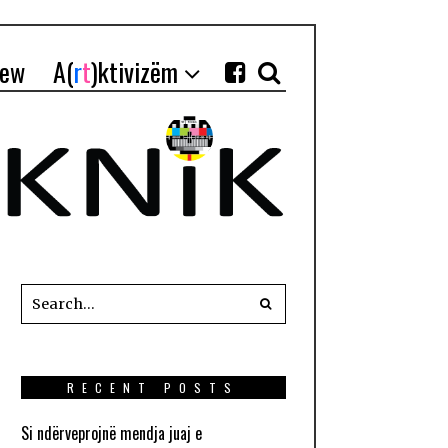
iew
A(
r
t
)ktivizëm
RECENT POSTS
Si ndërveprojnë mendja juaj e