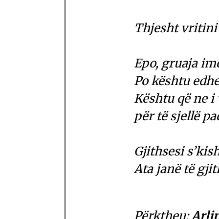
Thjesht vritini 
Epo, gruaja im
Po kështu edhe 
Kështu që ne i 
për të sjellë pa
Gjithsesi s’kis
Ata janë të gji
Përktheu:
Arli