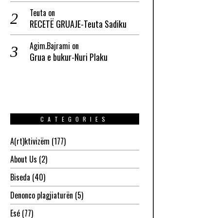
Teuta
on
RECETË GRUAJE-Teuta Sadiku
Agim.Bajrami
on
Grua e bukur-Nuri Plaku
CATEGORIES
A(rt)ktivizëm
(177)
About Us
(2)
Biseda
(40)
Denonco plagjiaturën
(5)
Esé
(77)