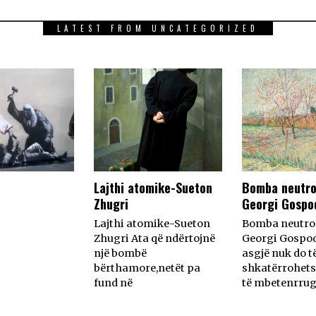
LATEST FROM UNCATEGORIZED
Lajthi atomike-Sueton
Bomba neutro
Zhugri
Georgi Gospo
Lajthi atomike-Sueton
Bomba neutro
Zhugri Ata që ndërtojnë
Georgi Gospo
një bombë
asgjë nuk do t
bërthamore,netët pa
shkatërrohets
fund në
të mbetenrrug