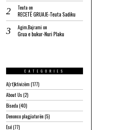
Teuta
on
RECETË GRUAJE-Teuta Sadiku
Agim.Bajrami
on
Grua e bukur-Nuri Plaku
CATEGORIES
A(rt)ktivizëm
(177)
About Us
(2)
Biseda
(40)
Denonco plagjiaturën
(5)
Esé
(77)