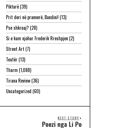
Pikturë
(39)
Prit deri në pranverë, Bandini!
(13)
Pse shkruaj?
(28)
Si e kam njohur Frederik Rreshpjen
(2)
Street Art
(7)
Teatër
(13)
Tharm
(1,088)
Tirana Review
(36)
Uncategorized
(60)
NEXT STORY
Poezi nga Li Po