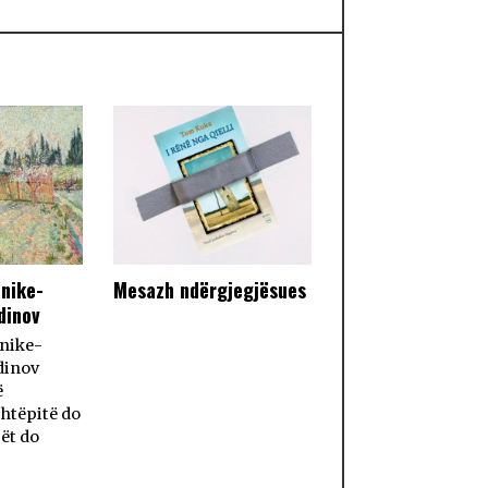
Mesazh ndërgjegjësues
nike-
dinov
nike-
dinov
ë
htëpitë do
ët do