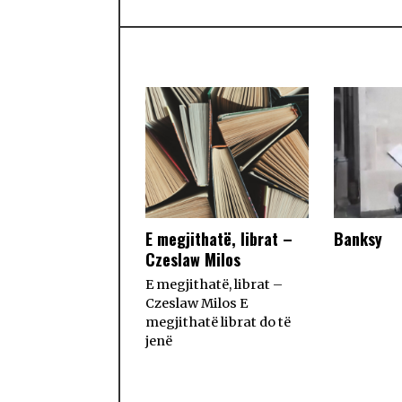
E megjithatë, librat –
Banksy
Czeslaw Milos
E megjithatë, librat –
Czeslaw Milos E
megjithatë librat do të
jenë