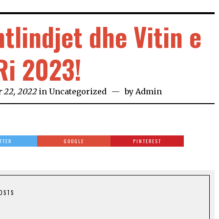
tlindjet dhe Vitin e
Ri 2023!
 22, 2022
in
Uncategorized
by
Admin
TTER
GOOGLE
PINTEREST
POSTS