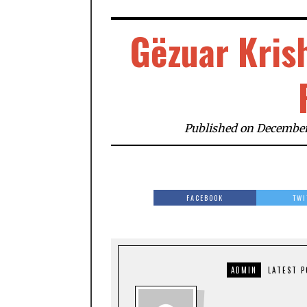
Gëzuar Krish
Published on December
FACEBOOK
TWI
ADMIN
LATEST 