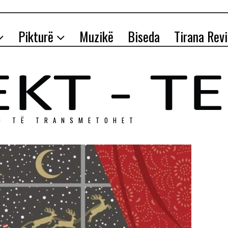
Pikturë
Muzikë
Biseda
Tirana Rev
O TЁ TRANSMETOHET