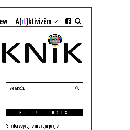
iew
A(
r
t
)ktivizëm
RECENT POSTS
Si ndërveprojnë mendja juaj e