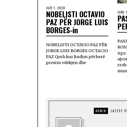
JULY 1, 2020
NOBELISTI OCTAVIO
JUNE 
PA
PAZ PËR JORGE LUIS
PE
BORGES-in
PASI
NOBELISTI OCTAVIO PAZ PËR
ROSS
JORGE LUIS BORGES OCTACIO
nga 
PAZ Qysh kur lindim përherë
ajro
presim vdekjen dhe
rrob
mun
ADMIN
LATEST 