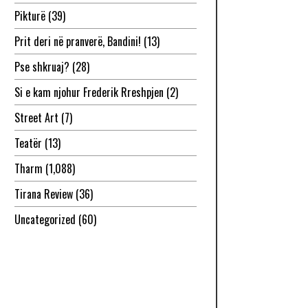
Pikturë
(39)
Prit deri në pranverë, Bandini!
(13)
Pse shkruaj?
(28)
Si e kam njohur Frederik Rreshpjen
(2)
Street Art
(7)
Teatër
(13)
Tharm
(1,088)
Tirana Review
(36)
Uncategorized
(60)