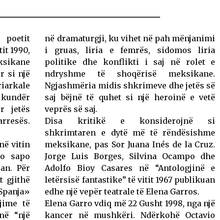
 poetit
në dramaturgji, ku vihet në pah mënjanimi
it 1990,
i gruas, liria e femrës, sidomos liria
ksikane
politike dhe konflikti i saj në rolet e
r si një
ndryshme të shoqërisë meksikane.
iarkale
Ngjashmëria midis shkrimeve dhe jetës së
 kundër
saj bëjnë të quhet si një heroinë e vetë
r jetës
veprës së saj.
rresës.
Disa kritikë e konsiderojnë si
shkrimtaren e dytë më të rëndësishme
në vitin
meksikane, pas Sor Juana Inés de la Cruz.
jo sapo
Jorge Luis Borges, Silvina Ocampo dhe
an. Për
Adolfo Bioy Casares në “Antologjinë e
t gjithë
letërsisë fantastike” të vitit 1967 publikuan
 Spanja»
edhe një vepër teatrale të Elena Garros.
jime të
Elena Garro vdiq më 22 Gusht 1998, nga një
në “një
kancer në mushkëri. Ndërkohë Octavio