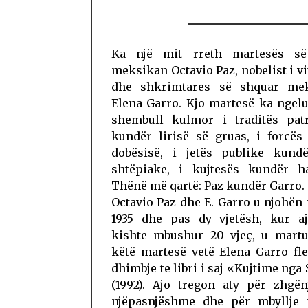
Ka një mit rreth martesës së
meksikan Octavio Paz, nobelist i vit
dhe shkrimtares së shquar me
Elena Garro. Kjo martesë ka ngelu
shembull kulmor i traditës patr
kundër lirisë së gruas, i forcës
dobësisë, i jetës publike kundë
shtëpiake, i kujtesës kundër ha
Thënë më qartë: Paz kundër Garro.
Octavio Paz dhe E. Garro u njohën 
1935 dhe pas dy vjetësh, kur a
kishte mbushur 20 vjeç, u martu
këtë martesë vetë Elena Garro fle
dhimbje te libri i saj «Kujtime nga
(1992). Ajo tregon aty për zhgën
njëpasnjëshme dhe për mbyllje 