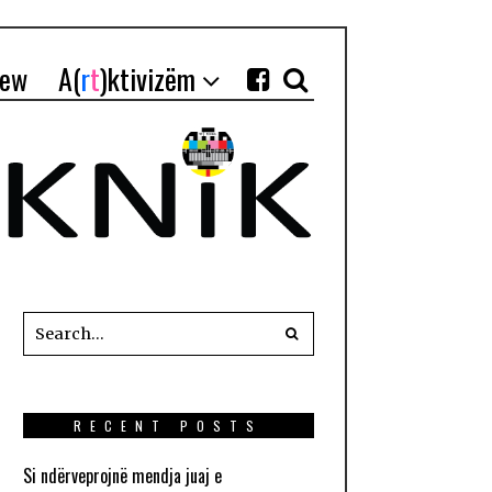
iew
A(
r
t
)ktivizëm
RECENT POSTS
Si ndërveprojnë mendja juaj e