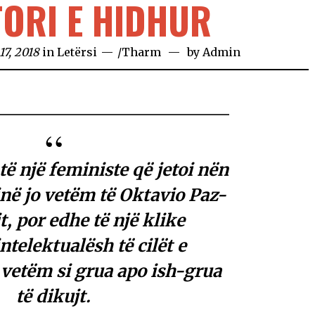
STORI E HIDHUR
7, 2018
in
Letërsi
/
Tharm
by
Admin
të një feministe që jetoi nën
inë jo vetëm të Oktavio Paz-
it, por edhe të një klike
intelektualësh të cilët e
vetëm si grua apo ish-grua
të dikujt.