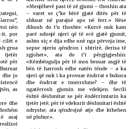
«Menjëherë pasi të zë gjumi – thoshin ata
ategui,
– varet se ç’ke bërë gjatë ditës për të
Garros”,
shkuar në parajsë apo në ferr.» Nëse
etoi nën
dikush do t’u thoshte: «Kurrë nuk kam
-it, por
parë ndonjë njeri që të ecë gjatë gjumit,
 cilët e
ashtu siç e dija edhe unë nga përvoja ime,
sh-grua
sepse njeriu qëndron i shtrirë, derisa të
 tjetër
zgjohet», ata do t’i përgjigjeshin:
otë për
«Këmbëngulja për të mos besuar asgjë të
adhuruar
bën të harrosh edhe natën tënde – a ka
 dhe jo
njeri që nuk i ka provuar ëndrrat e bukura
zistencë
dhe ëndrrat e tmerrshme? – dhe të
jtën, as
ngatërrosh gjumin me vdekjen. Secili
është dëshmitar se për ëndërrimtarin ka
ore dhe
tjetër jetë; për të vdekurit dëshmitari është
sdoshëm
ndryshe; ata qëndrojnë atje dhe kthehen
të asaj
në pluhur».
alizoi