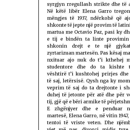
syrgjyn rregullash strikte dhe të 
Në këtë libër Elena Garro tregon
mëngjes të 1937, ndërkohë që aj
shkonte të jepte një provim të latin
martua me Octavio Paz, pasi ky d
e tij e bindën ta linte provimin
shkonin drejt e te një gjyka
zyrtarizuan martesën. Pas kësaj ma
nxituar ajo nuk do t’i kthehej m
studentore dhe do ta kishte t
vështirë t’i kushtohej prirjes dhe 
të saj, letërsisë. Qysh nga ky mo
veprim të saj do ta drejtonte i sh
duhej të jetonte për atë dhe për 
tij, gjë që e bëri armike të përjetshme
E zhgënjyer dhe e penduar n
martesë, Elena Garro, në vitin 1947,
tentoi të vriste veten. Dhe njëm
vjet më pas, divorci midis tyre