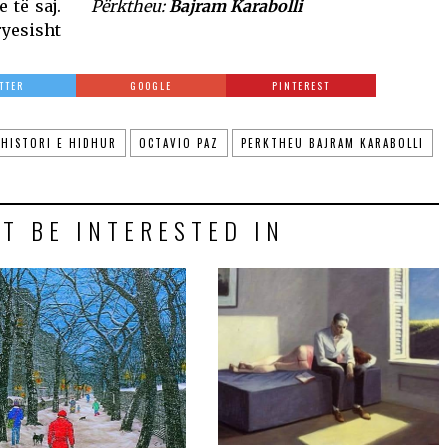
 të saj.
Përktheu:
Bajram Karabolli
ryesisht
TTER
GOOGLE
PINTEREST
 HISTORI E HIDHUR
OCTAVIO PAZ
PERKTHEU BAJRAM KARABOLLI
T BE INTERESTED IN