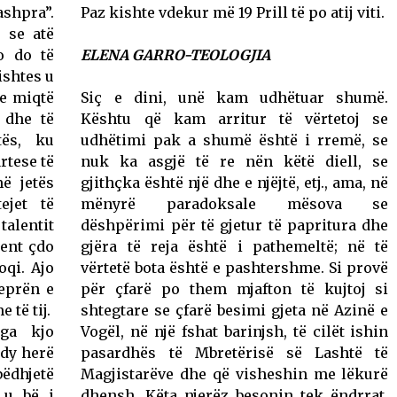
ashpra”.
Paz kishte vdekur më 19 Prill të po atij viti.
 se atë
o do të
ELENA GARRO-TEOLOGJIA
ishtes u
he miqtë
Siç e dini, unë kam udhëtuar shumë.
 dhe të
Kështu që kam arritur të vërtetoj se
tës, ku
udhëtimi pak a shumë është i rremë, se
rtese të
nuk ka asgjë të re nën këtë diell, se
ë jetës
gjithçka është një dhe e njëjtë, etj., ama, në
ejet të
mënyrë paradoksale mësova se
talentit
dëshpërimi për të gjetur të papritura dhe
ment çdo
gjëra të reja është i pathemeltë; në të
oqi. Ajo
vërtetë bota është e pashtershme. Si provë
veprën e
për çfarë po them mjafton të kujtoj si
 të tij.
shtegtare se çfarë besimi gjeta në Azinë e
ga kjo
Vogël, në një fshat barinjsh, të cilët ishin
 dy herë
pasardhës të Mbretërisë së Lashtë të
bëdhjetë
Magjistarëve dhe që visheshin me lëkurë
 u bë i
dhensh. Këta njerëz besonin tek ëndrrat.