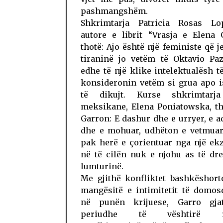
pashmangshëm.
Shkrimtarja Patricia Rosas Lop
autore e librit “Vrasja e Elena 
thotë: Ajo është një feministe që j
tiraninë jo vetëm të Oktavio Paz
edhe të një klike intelektualësh të
konsideronin vetëm si grua apo i
të dikujt. Kurse shkrimtarja
meksikane, Elena Poniatowska, th
Garron: E dashur dhe e urryer, e 
dhe e mohuar, udhëton e vetmuar
pak herë e çorientuar nga një ek
në të cilën nuk e njohu as të dre
lumturinë.
Me gjithë konfliktet bashkëshort
mangësitë e intimitetit të domo
në punën krijuese, Garro gja
periudhe të vështirë re