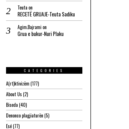
Teuta
on
RECETË GRUAJE-Teuta Sadiku
Agim.Bajrami
on
Grua e bukur-Nuri Plaku
CATEGORIES
A(rt)ktivizëm
(177)
About Us
(2)
Biseda
(40)
Denonco plagjiaturën
(5)
Esé
(77)