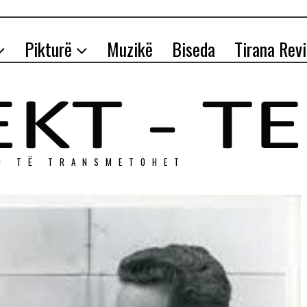
Pikturë
Muzikë
Biseda
Tirana Rev
O TЁ TRANSMETOHET