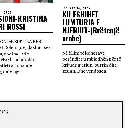
JANUARY 14, 2025
KU FSHIHET
11, 2025
SIONI-KRISTINA
LUMTURIA E
RI ROSSI
NJERIUT-(Rrëfenjë
arabe)
ONI -KRISTINA PERI
I Dolëm prej dashurisësi
Në fillim të kohërave,
një katastrofë
perënditë u mblodhën për të
reKishim humbur
krijuar njeriun: burrin dhe
atletratmua më
gruan. Dhe vendosën
gonte një
POSTS