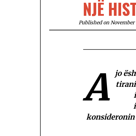
NJË HI
Published on November 1
A
jo ësh
tiran
konsideronin 