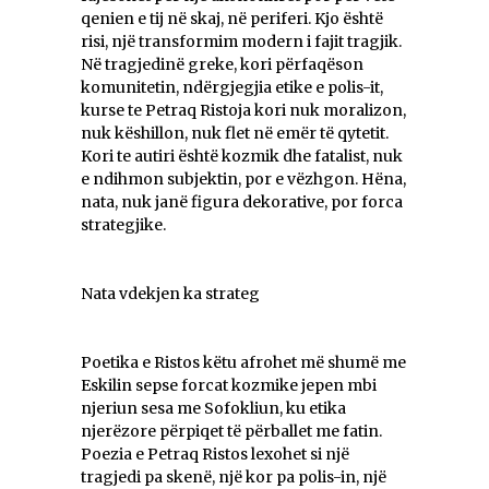
qenien e tij në skaj, në periferi. Kjo është
risi, një transformim modern i fajit tragjik.
Në tragjedinë greke, kori përfaqëson
komunitetin, ndërgjegjia etike e polis-it,
kurse te Petraq Ristoja kori nuk moralizon,
nuk këshillon, nuk flet në emër të qytetit.
Kori te autiri është kozmik dhe fatalist, nuk
e ndihmon subjektin, por e vëzhgon. Hëna,
nata, nuk janë figura dekorative, por forca
strategjike.
Nata vdekjen ka strateg
Poetika e Ristos këtu afrohet më shumë me
Eskilin sepse forcat kozmike jepen mbi
njeriun sesa me Sofokliun, ku etika
njerëzore përpiqet të përballet me fatin.
Poezia e Petraq Ristos lexohet si një
tragjedi pa skenë, një kor pa polis-in, një