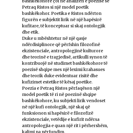
bashkëkohore çoi në analizën e poezisë së
Petraq Ristos si një model poetik
bashkëkohor. Poetika e Ristos ndërton
figurën e subjektit lirik në një hapësirë
kufitare, të konceptuar si skaj ontologjik
dhe etik.
Duke u mbështetur në një qasje
ndërdisiplinore që përfshin filozofinë
ekzistenciale, antropologjinë kulturore
dhe teorinë e tragjedisë, artikulli synon të
kontribuojë në studimet bashkëkohore të
poezisë shqipe mes një leximi krahasues
dhe teorik duke evidentuar risitë dhe
kufizimet estetike të kësaj poetike.
Poezia e Petraq Ristos përfaqëson një
model poetik të ri në poezinë shqipe
bashkëkohore, ku subjekti lirik vendoset
në një kufi ontologjik, një skaj që
funksionon si hapësirë e filozofizë
ekzistenciale, vetëdije e kufirit ndërsa
antropologjia e quan një rit i përhershëm,
kalimi pa përfundim.