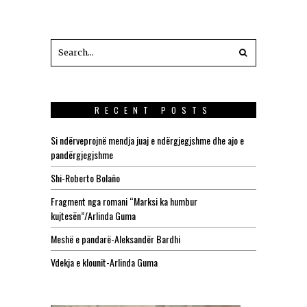
RECENT POSTS
Si ndërveprojnë mendja juaj e ndërgjegjshme dhe ajo e
pandërgjegjshme
Shi-Roberto Bolaño
Fragment nga romani “Marksi ka humbur
kujtesën”/Arlinda Guma
Meshë e pandarë-Aleksandër Bardhi
Vdekja e klounit-Arlinda Guma