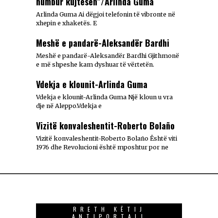
humbur kujtesën”/Arlinda Guma
Arlinda Guma Ai dëgjoi telefonin të vibronte në
xhepin e xhaketës. E
Meshë e pandarë-Aleksandër Bardhi
Meshë e pandarë-Aleksandër Bardhi Gjithmonë
e më shpeshe kam dyshuar të vërtetën.
Vdekja e klounit-Arlinda Guma
Vdekja e klounit-Arlinda Guma Një kloun u vra
dje në Aleppo.Vdekja e
Vizitë konvaleshentit-Roberto Bolaño
Vizitë konvaleshentit-Roberto Bolaño Është viti
1976 dhe Revolucioni është mposhtur por ne
RRETH KËTIJ
ANTIPORTALI