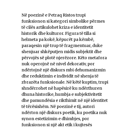
Në poezinë e Petraq Ristos trupi
funksionon si kategori simbolike përmes
të cilës artikulohet kriza e identitetit
historik dhe kulturor. Figura të tilla si
helmeta pa kokë, këpucët pa këmbë,
paraqesin një trup të fragmentuar, duke
shenjuar shkëputjen midis subjektit dhe
përvojës së plotë njerëzore. Këto metafora
nuk operojnë në nivel dekorativ, por
ndërtojnë një diskurs mbi dehumanizmin
dhe reduktimin e individit në shenja të
zbrazëta funksionale. Në këtë kuptim, trupi
shndërrohet në hapësirë ku ndërthuren
dhuna historike, humbja e subjektivitetit
dhe pamundësia e rikthimit në një identitet
të tërësishëm. Në poezinë e tij, autori
ndërton një diskurs poetik, ku poetika nuk
synon estetizimin e dhimbjes, por
funksionon si një akt etik i kujtesës