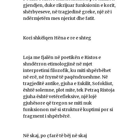
gjendjen, duke rikrijuar funksionin e korit,
shërbyeseve, në tragjedinë greke, një zë i
ndërmjetëm mes njeriut dhe fatit.
Kori shkëlqen Hëna e re e shteg
Loja me fjalën në poetikën e Ristos e
shndërron etimologjinë në mjet
interpretimi filozofik, ku miti shpërbëhet
në erë, në frymë të paqëndrueshme. Në
tragjeditë antike, gjuha e Eskilit, Sofokliut,
është solemne, plot mite, tek Petraq Ristoja
gjuha është vetërefleksive, një lojë
gjuhësore që tregon se miti nuk
funksionon më si strukturë kuptimi por si
fragment i shpërbërë.
Në skaj, po çfarë të bëj në skaj