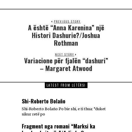
PREVIOUS STORY
A është “Anna Karenina” një
Histori Dashurie?/Joshua
Rothman
NEXT STORY
Variacione për fjalën “dashuri”
– Margaret Atwood
LATEST FROM LETËRSI
Shi-Roberto Bolaño
Shi-Roberto Bolaño Po bie shi, e ti thua: “duket
sikur retë po
Fragment nga romani “Marksi ka