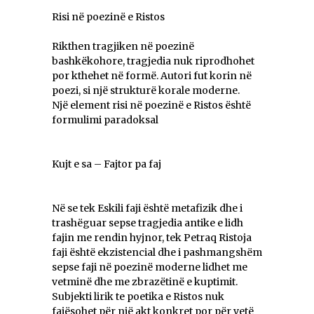
Risi në poezinë e Ristos
Rikthen tragjiken në poezinë
bashkëkohore, tragjedia nuk riprodhohet
por kthehet në formë. Autori fut korin në
poezi, si një strukturë korale moderne.
Një element risi në poezinë e Ristos është
formulimi paradoksal
Kujt e sa – Fajtor pa faj
Në se tek Eskili faji është metafizik dhe i
trashëguar sepse tragjedia antike e lidh
fajin me rendin hyjnor, tek Petraq Ristoja
faji është ekzistencial dhe i pashmangshëm
sepse faji në poezinë moderne lidhet me
vetminë dhe me zbrazëtinë e kuptimit.
Subjekti lirik te poetika e Ristos nuk
fajësohet për një akt konkret por për vetë