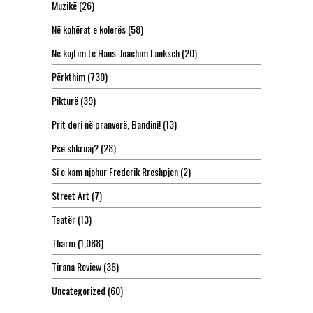
Muzikë
(26)
Në kohërat e kolerës
(58)
Në kujtim të Hans-Joachim Lanksch
(20)
Përkthim
(730)
Pikturë
(39)
Prit deri në pranverë, Bandini!
(13)
Pse shkruaj?
(28)
Si e kam njohur Frederik Rreshpjen
(2)
Street Art
(7)
Teatër
(13)
Tharm
(1,088)
Tirana Review
(36)
Uncategorized
(60)