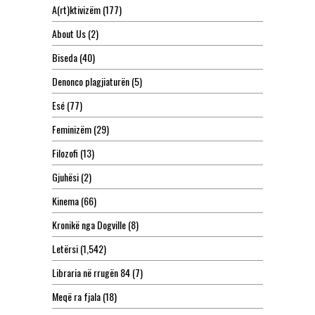
A(rt)ktivizëm
(177)
About Us
(2)
Biseda
(40)
Denonco plagjiaturën
(5)
Esé
(77)
Feminizëm
(29)
Filozofi
(13)
Gjuhësi
(2)
Kinema
(66)
Kronikë nga Dogville
(8)
Letërsi
(1,542)
Libraria në rrugën 84
(7)
Meqë ra fjala
(18)