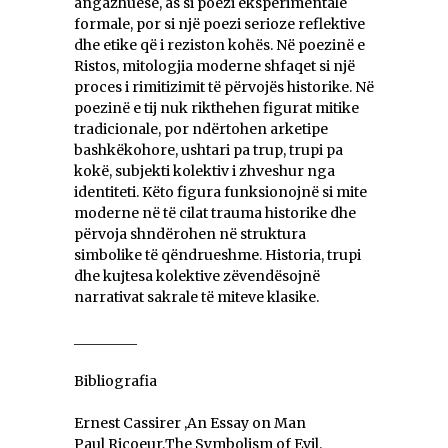
angazhuese, as si poezi eksperimentale
formale, por si një poezi serioze reflektive
dhe etike që i reziston kohës. Në poezinë e
Ristos, mitologjia moderne shfaqet si një
proces i rimitizimit të përvojës historike. Në
poezinë e tij nuk rikthehen figurat mitike
tradicionale, por ndërtohen arketipe
bashkëkohore, ushtari pa trup, trupi pa
kokë, subjekti kolektiv i zhveshur nga
identiteti. Këto figura funksionojnë si mite
moderne në të cilat trauma historike dhe
përvoja shndërohen në struktura
simbolike të qëndrueshme. Historia, trupi
dhe kujtesa kolektive zëvendësojnë
narrativat sakrale të miteve klasike.
_________
Bibliografia
Ernest Cassirer ,An Essay on Man
Paul Ricoeur,The Symbolism of Evil.