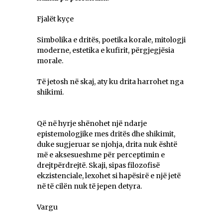
Fjalët kyçe
Simbolika e dritës, poetika korale, mitologji
moderne, estetika e kufirit, përgjegjësia
morale.
Të jetosh në skaj, aty ku drita harrohet nga
shikimi.
Që në hyrje shënohet një ndarje
epistemologjike mes dritës dhe shikimit,
duke sugjeruar se njohja, drita nuk është
më e aksesueshme për perceptimin e
drejtpërdrejtë. Skaji, sipas filozofisë
ekzistenciale, lexohet si hapësirë e një jetë
në të cilën nuk të jepen detyra.
Vargu