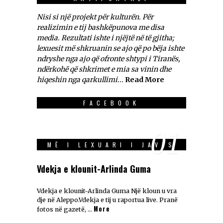
Nisi si një projekt për kulturën. Për
realizimin e tij bashkëpunova me disa
media. Rezultati ishte i njëjtë në të gjitha;
lexuesit më shkruanin se ajo që po bëja ishte
ndryshe nga ajo që ofronte shtypi i Tiranës,
ndërkohë që shkrimet e mia sa vinin dhe
hiqeshin nga qarkullimi...
Read More
FACEBOOK
01
MË I LEXUARI I JAVES
Vdekja e klounit-Arlinda Guma
Vdekja e klounit-Arlinda Guma Një kloun u vra
dje në Aleppo.Vdekja e tij u raportua live. Pranë
More
fotos në gazetë, …