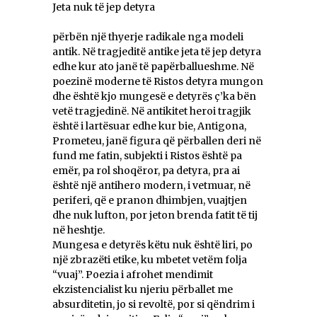
Jeta nuk të jep detyra
përbën një thyerje radikale nga modeli
antik. Në tragjeditë antike jeta të jep detyra
edhe kur ato janë të papërballueshme. Në
poezinë moderne të Ristos detyra mungon
dhe është kjo mungesë e detyrës ç’ka bën
vetë tragjedinë. Në antikitet heroi tragjik
është i lartësuar edhe kur bie, Antigona,
Prometeu, janë figura që përballen deri në
fund me fatin, subjekti i Ristos është pa
emër, pa rol shoqëror, pa detyra, pra ai
është një antihero modern, i vetmuar, në
periferi, që e pranon dhimbjen, vuajtjen
dhe nuk lufton, por jeton brenda fatit të tij
në heshtje.
Mungesa e detyrës këtu nuk është liri, po
një zbrazëti etike, ku mbetet vetëm folja
“vuaj”. Poezia i afrohet mendimit
ekzistencialist ku njeriu përballet me
absurditetin, jo si revoltë, por si qëndrim i