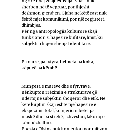
ngrirë ndaj vuajtjes. Folja “vuaj” nuk
shërben në të vepruar, por thjesht
dëshmon gjendjen. Gjuha në këtë rast nuk
është mjet komunikimi, por një regjistër i
dhimbjes.
Për nga antropologjia kulturore skaji
funksionon si hapësirë kufitare, limit, ku
subjektit i hiqen shenjat identitare.
Pa mure, pa fytyra, helmeta pa koka,
këpucë pa këmbë.
Mungesa e mureve dhe e fytyrave,
nënkupton rrëzimin e strukturave që
ndërtojnë subjektin shoqëror dhe etik. Në
këtë kuptim skaji është një hapësirë e
ekspozimit total, ku njeriu mbetet pa
maskë dhe pa strehë, i zhveshur, lakuriq e
këmbëzbathur.
Poezia e Ristos nuk komenton por mitizon