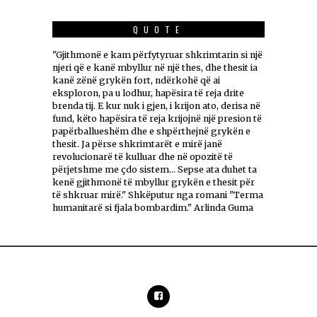
QUOTE
"Gjithmonë e kam përfytyruar shkrimtarin si një
njeri që e kanë mbyllur në një thes, dhe thesit ia
kanë zënë grykën fort, ndërkohë që ai
eksploron, pa u lodhur, hapësira të reja drite
brenda tij. E kur nuk i gjen, i krijon ato, derisa në
fund, këto hapësira të reja krijojnë një presion të
papërballueshëm dhe e shpërthejnë grykën e
thesit. Ja përse shkrimtarët e mirë janë
revolucionarë të kulluar dhe në opozitë të
përjetshme me çdo sistem... Sepse ata duhet ta
kenë gjithmonë të mbyllur grykën e thesit për
të shkruar mirë." Shkëputur nga romani "Terma
humanitarë si fjala bombardim." Arlinda Guma