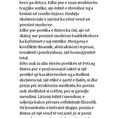
hero pa detyra. Edhe pse e ruan strukturën
tragjike antike, ajo është e zhveshur nga
besimi në rendin hyjnor. Heshtja
ekzistenciale e njeriut ka zënë vend në
poezinë moderne.
Edhe pse poetika e Ristos ka risi, ajo në
dialog me poezinë moderne bashkëkohore
ka kufizimet e saj estetike .Mungesa e
konfliktit dinamik, abstraksioni i tepruar,
tonaliteti i pandryshuar, një homogjenitet
total.
Këto nuk ia ulin vlerën poetikës së Petraq
Ristos por e pozicionojnë saktë si një
poetikë që karakterizohet nga thellimi
ekzistencial, një etikë e qartë e fjalës, si dhe
prirja për strukturim meditativ, ku poezia
nuk zhvillohet si rrëfim, por si gjendje
mendimi. Lirizmi është i menduar, e
ndjenja kalon përmes reflektimit filozofik.
Në kontekstin e letërsisë shqipe, poezia e
Ristos zë një vend të veçantë, jo si poezi