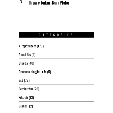
Grua e bukur-Nuri Plaku
CATEGORIES
A(rt)ktivizëm
(177)
About Us
(2)
Biseda
(40)
Denonco plagjiaturën
(5)
Esé
(77)
Feminizëm
(29)
Filozofi
(13)
Gjuhësi
(2)