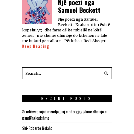
Një poezi nga
Samuel Beckett
Një poezi nga Samuel
Beckett Kraharori im është
kopshti yt; dhe farat që ke mbjellë në këtë
zemër me shumë dhimbje do kthehen në lule
me bukuri përrallore. Përktheu: Redi Sheqeri
Keep Reading
RECENT POSTS
Si ndërveprojnë mendja juaj e ndërgjegjshme dhe ajo e
pandërgjegjshme
Shi-Roberto Bolaño