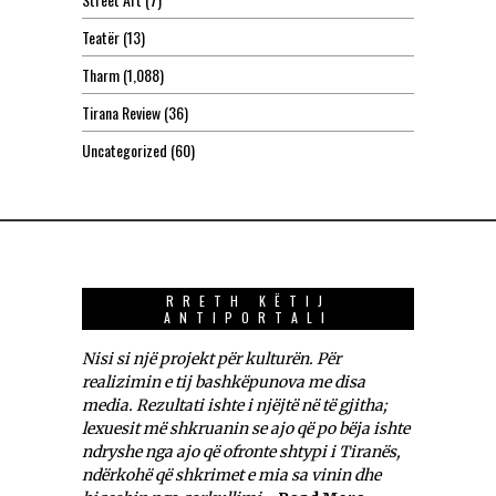
Teatër
(13)
Tharm
(1,088)
Tirana Review
(36)
Uncategorized
(60)
RRETH KËTIJ
ANTIPORTALI
Nisi si një projekt për kulturën. Për
realizimin e tij bashkëpunova me disa
media. Rezultati ishte i njëjtë në të gjitha;
lexuesit më shkruanin se ajo që po bëja ishte
ndryshe nga ajo që ofronte shtypi i Tiranës,
ndërkohë që shkrimet e mia sa vinin dhe