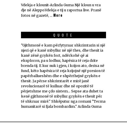
Vdekja e klounit-Arlinda Guma Një kloun u vra
dje në Aleppo.Vdekja e tij u raportua live. Pranë
More
fotos në gazetë, …
QUOTE
"Gjithmonë e kam përfytyruar shkrimtarin si një
njeri që e kanë mbyllur në një thes, dhe thesit ia
kanë zënë grykën fort, ndërkohë që ai
eksploron, pa u lodhur, hapësira të reja drite
brenda tij. E kur nuk i gjen, i krijon ato, derisa në
fund, këto hapësira të reja krijojnë një presion të
papërballueshëm dhe e shpërthejnë grykën e
thesit. Ja përse shkrimtarët e mirë janë
revolucionarë të kulluar dhe në opozitë të
përjetshme me çdo sistem... Sepse ata duhet ta
kenë gjithmonë të mbyllur grykën e thesit për
të shkruar mirë." Shkëputur nga romani "Terma
humanitarë si fjala bombardim." Arlinda Guma