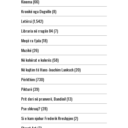
Kinema
(66)
Kronikë nga Dogville
(8)
Letërsi
(1,542)
Libraria në rrugën 84
(7)
Meqë ra fjala
(18)
Muzikë
(26)
Në kohërat e kolerës
(58)
Në kujtim të Hans-Joachim Lanksch
(20)
Përkthim
(730)
Pikturë
(39)
Prit deri në pranverë, Bandini!
(13)
Pse shkruaj?
(28)
Si e kam njohur Frederik Rreshpjen
(2)
Street Art
(7)