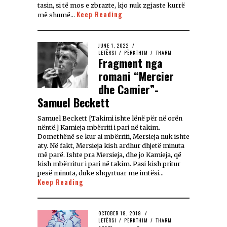
tasin, si të mos e zbrazte, kjo nuk zgjaste kurrë
Keep Reading
më shumë…
JUNE 1, 2022
LETËRSI
/
PËRKTHIM
/
THARM
Fragment nga
romani “Mercier
dhe Camier”-
Samuel Beckett
Samuel Beckett [Takimi ishte lënë për në orën
nëntë.] Kamieja mbërriti i pari në takim.
Domethënë se kur ai mbërriti, Mersieja nuk ishte
aty. Në fakt, Mersieja kish ardhur dhjetë minuta
më parë. Ishte pra Mersieja, dhe jo Kamieja, që
kish mbërritur i pari në takim. Pasi kish pritur
pesë minuta, duke shqyrtuar me imtësi…
Keep Reading
OCTOBER 19, 2019
LETËRSI
/
PËRKTHIM
/
THARM