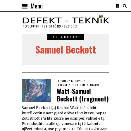
Menu
REVOLUCIONI NUK DO TЁ TRANSMETOHET
TAG ARCHIVE
Samuel Beckett
FEBRUARY 6, 2023
LETËRSI
/
PËRKTHIM
/
THARM
Watt-Samuel
Beckett (fragment)
Samuel Beckett […] Kështu Watt-i s’e shihte
kurrë Zotin Knott gjatë orëve të vakteve. Sepse
Zoti Knott s’ishte kurrë në orar për vaktet e tij.
Por ndodhte rrallë që vonesa e tij të kalonte
njëzet minuta, ose gjysmë ore. Dhe si ta zbrazte