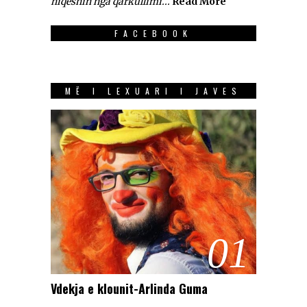
hiqeshin nga qarkullimi...
Read More
FACEBOOK
MË I LEXUARI I JAVES
01
Vdekja e klounit-Arlinda Guma