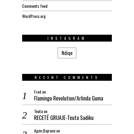
Comments feed
WordPress.org
INSTAGRAM
Ndiqe
RECENT COMMENTS
Fred
on
Flamingo Revolution/Arlinda Guma
Teuta
on
RECETË GRUAJE-Teuta Sadiku
Agim.Bajrami
on