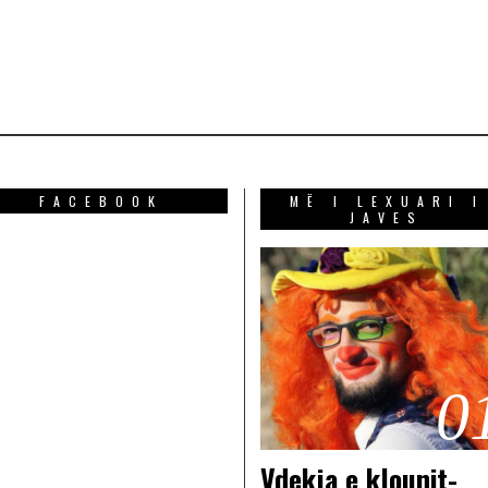
FACEBOOK
MË I LEXUARI I
JAVES
0
Vdekja e klounit-