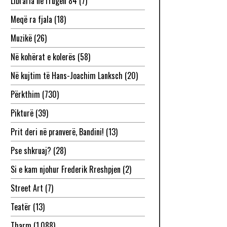
Libraria në rrugën 84
(7)
Meqë ra fjala
(18)
Muzikë
(26)
Në kohërat e kolerës
(58)
Në kujtim të Hans-Joachim Lanksch
(20)
Përkthim
(730)
Pikturë
(39)
Prit deri në pranverë, Bandini!
(13)
Pse shkruaj?
(28)
Si e kam njohur Frederik Rreshpjen
(2)
Street Art
(7)
Teatër
(13)
Tharm
(1,088)