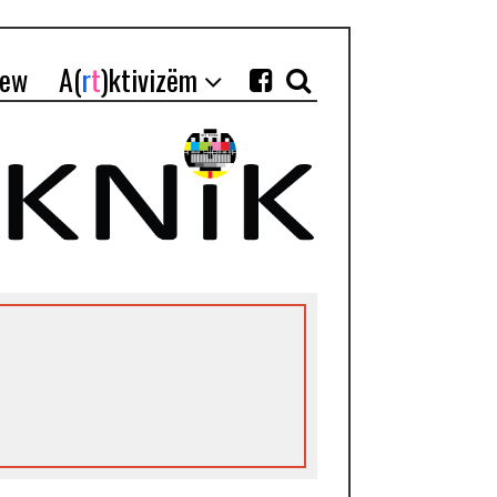
iew
A(
r
t
)ktivizëm