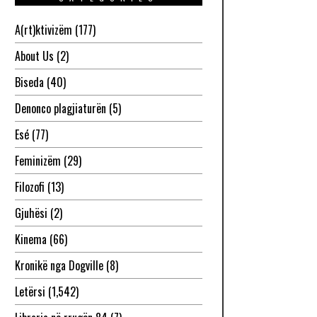
A(rt)ktivizëm
(177)
About Us
(2)
Biseda
(40)
Denonco plagjiaturën
(5)
Esé
(77)
Feminizëm
(29)
Filozofi
(13)
Gjuhësi
(2)
Kinema
(66)
Kronikë nga Dogville
(8)
Letërsi
(1,542)