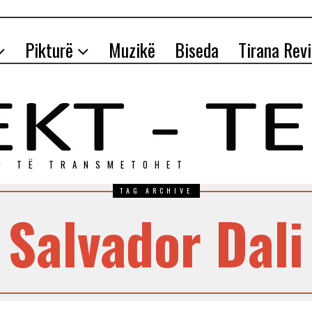
Pikturë
Muzikë
Biseda
Tirana Rev
O TЁ TRANSMETOHET
TAG ARCHIVE
Salvador Dali