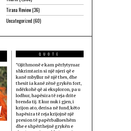
Tirana Review
(36)
Uncategorized
(60)
QUOTE
"Gjithmonë e kam përfytyruar
shkrimtarin si një njeri që e
kanë mbyllur në një thes, dhe
thesit ia kanë zënë grykën fort,
ndërkohë që ai eksploron, pa u
lodhur, hapësira të reja drite
brenda tij. E kur nuk i gjen, i
1
krijon ato, derisa në fund, këto
hapësira të reja krijojnë një
presion të papërballueshëm
dhe e shpërthejnë grykën e