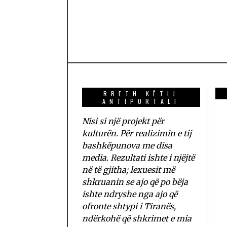
RRETH KËTIJ
ANTIPORTALI
Nisi si një projekt për
kulturën. Për realizimin e tij
bashkëpunova me disa
media. Rezultati ishte i njëjtë
në të gjitha; lexuesit më
shkruanin se ajo që po bëja
ishte ndryshe nga ajo që
ofronte shtypi i Tiranës,
ndërkohë që shkrimet e mia