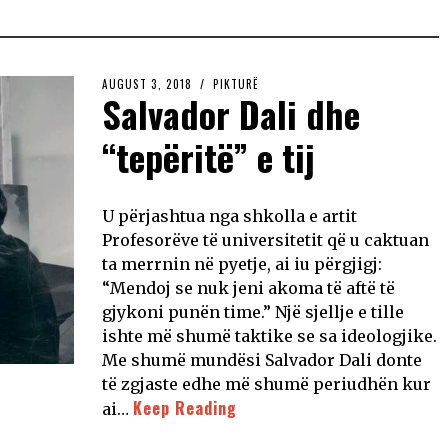
AUGUST 3, 2018
PIKTURË
Salvador Dali dhe
“tepëritë” e tij
U përjashtua nga shkolla e artit
Profesorëve të universitetit që u caktuan
ta merrnin në pyetje, ai iu përgjigj:
“Mendoj se nuk jeni akoma të aftë të
gjykoni punën time.” Një sjellje e tille
ishte më shumë taktike se sa ideologjike.
Me shumë mundësi Salvador Dali donte
të zgjaste edhe më shumë periudhën kur
Keep Reading
ai…