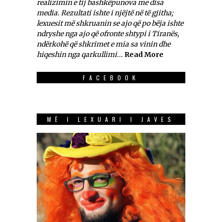
realizimin e tij bashkëpunova me disa
media. Rezultati ishte i njëjtë në të gjitha;
lexuesit më shkruanin se ajo që po bëja ishte
ndryshe nga ajo që ofronte shtypi i Tiranës,
ndërkohë që shkrimet e mia sa vinin dhe
hiqeshin nga qarkullimi...
Read More
FACEBOOK
MË I LEXUARI I JAVES