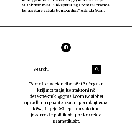
të shkruar mirë." Shkëputur nga romani "Terma
humanitarë si fjala bombardim." Arlinda Guma
Për informacion dhe për të dërguar
krijimet tuaja, kontaktoni në
.defektteknik1@gmail.com Ndalohet
riprodhimi i paautorizuar i përmbajtjes së
kësaj faqeje. Mirëpriten shkrime
jokorrekte politikisht por korrekte
gramatikisht.