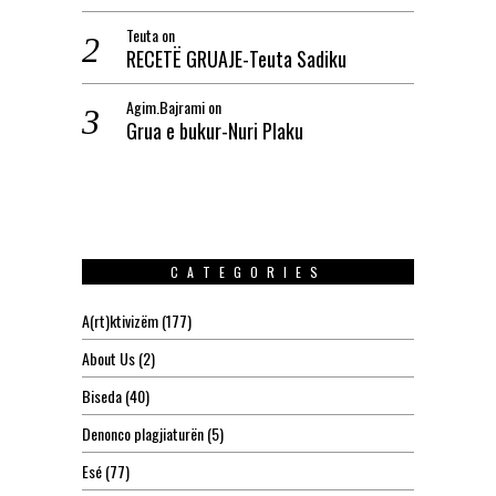
Teuta
on
RECETË GRUAJE-Teuta Sadiku
Agim.Bajrami
on
Grua e bukur-Nuri Plaku
CATEGORIES
A(rt)ktivizëm
(177)
About Us
(2)
Biseda
(40)
Denonco plagjiaturën
(5)
Esé
(77)