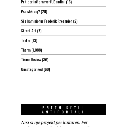
Prit deri në pranverë, Bandini!
(13)
Pse shkruaj?
(28)
Si e kam njohur Frederik Rreshpjen
(2)
Street Art
(7)
Teatër
(13)
Tharm
(1,088)
Tirana Review
(36)
Uncategorized
(60)
RRETH KËTIJ
ANTIPORTALI
Nisi si një projekt për kulturën. Për