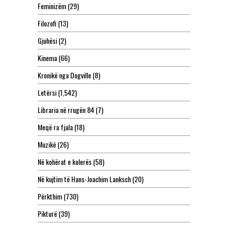
Feminizëm
(29)
Filozofi
(13)
Gjuhësi
(2)
Kinema
(66)
Kronikë nga Dogville
(8)
Letërsi
(1,542)
Libraria në rrugën 84
(7)
Meqë ra fjala
(18)
Muzikë
(26)
Në kohërat e kolerës
(58)
Në kujtim të Hans-Joachim Lanksch
(20)
Përkthim
(730)
Pikturë
(39)