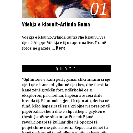
01
Vdekja e klounit-Arlinda Guma
Vdekja e klounit-Arlinda Guma Një kloun u vra
dje në Aleppo.Vdekja e tij u raportua live. Pranë
More
fotos në gazetë, …
QUOTE
"Gjithmonë e kam përfytyruar shkrimtarin si një
njeri që e kanë mbyllur në një thes, dhe thesit ia
kanë zënë grykën fort, ndërkohë që ai
eksploron, pa u lodhur, hapësira të reja drite
brenda tij. E kur nuk i gjen, i krijon ato, derisa në
fund, këto hapësira të reja krijojnë një presion të
papërballueshëm dhe e shpërthejnë grykën e
thesit. Ja përse shkrimtarët e mirë janë
revolucionarë të kulluar dhe në opozitë të
përjetshme me çdo sistem... Sepse ata duhet ta
kenë gjithmonë të mbyllur grykën e thesit për