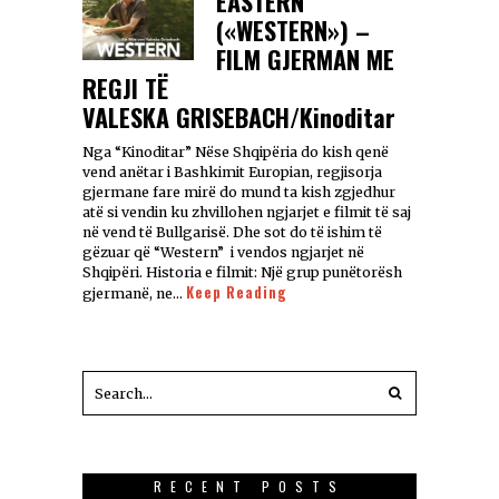
EASTERN
(«WESTERN») –
FILM GJERMAN ME
REGJI TЁ
VALESKA GRISEBACH/Kinoditar
Nga “Kinoditar” Nëse Shqipëria do kish qenë
vend anëtar i Bashkimit Europian, regjisorja
gjermane fare mirë do mund ta kish zgjedhur
atë si vendin ku zhvillohen ngjarjet e filmit të saj
në vend të Bullgarisë. Dhe sot do të ishim të
gëzuar që “Western” i vendos ngjarjet në
Shqipëri. Historia e filmit: Një grup punëtorësh
Keep Reading
gjermanë, ne…
RECENT POSTS