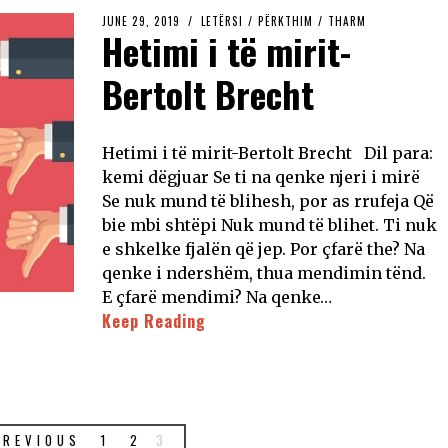
JUNE 29, 2019
LETËRSI
/
PËRKTHIM
/
THARM
Hetimi i të mirit-
Bertolt Brecht
Hetimi i të mirit-Bertolt Brecht Dil para:
kemi dëgjuar Se ti na qenke njeri i mirë
Se nuk mund të blihesh, por as rrufeja Që
bie mbi shtëpi Nuk mund të blihet. Ti nuk
e shkelke fjalën që jep. Por çfarë the? Na
qenke i ndershëm, thua mendimin tënd.
E çfarë mendimi? Na qenke…
Keep Reading
PREVIOUS
1
2
3