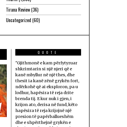
Tirana Review
(36)
Uncategorized
(60)
QUOTE
"Gjithmonë e kam përfytyruar
shkrimtarin si një njeri që e
kanë mbyllur në një thes, dhe
thesit ia kanë zënë grykën fort,
ndërkohë që ai eksploron, pa u
lodhur, hapësira të reja drite
brenda tij. E kur nuk i gjen, i
1
krijon ato, derisa në fund, këto
hapësira të reja krijojnë një
presion të papërballueshëm
dhe e shpërthejnë grykën e