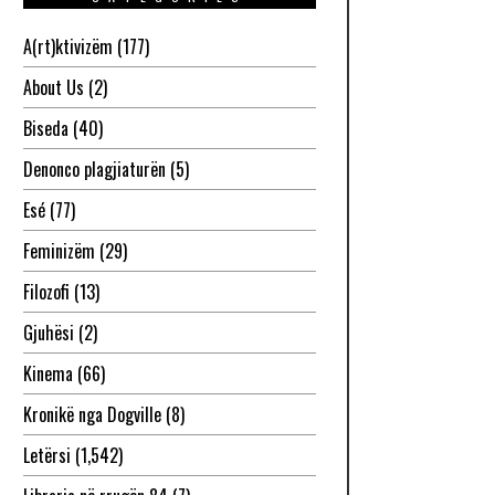
A(rt)ktivizëm
(177)
About Us
(2)
Biseda
(40)
Denonco plagjiaturën
(5)
Esé
(77)
Feminizëm
(29)
Filozofi
(13)
Gjuhësi
(2)
Kinema
(66)
Kronikë nga Dogville
(8)
Letërsi
(1,542)