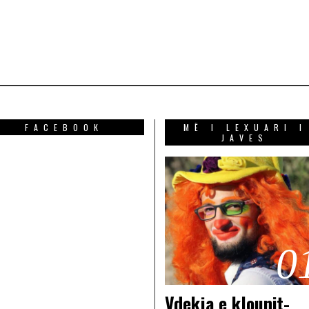
FACEBOOK
MË I LEXUARI I
JAVES
0
Vdekja e klounit-