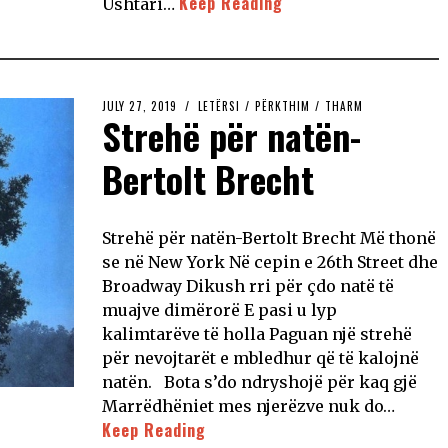
Keep Reading
Ushtari…
JULY 27, 2019
LETËRSI
/
PËRKTHIM
/
THARM
Strehë për natën-
Bertolt Brecht
Strehë për natën-Bertolt Brecht Më thonë
se në New York Në cepin e 26th Street dhe
Broadway Dikush rri për çdo natë të
muajve dimërorë E pasi u lyp
kalimtarëve të holla Paguan një strehë
për nevojtarët e mbledhur që të kalojnë
natën. Bota s’do ndryshojë për kaq gjë
Marrëdhëniet mes njerëzve nuk do…
Keep Reading