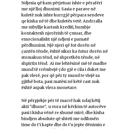
Ndjesia që kam përjetuar ishte e përafërt
me një lloj dhunimi. Sasia e parave në
kuletë nuk ishte kurrgjë përpara sendeve
qe kisha në të dhe kuletës vetë. Andrralla
me mbyllje kartash krediti, humbje
kontaktesh njerëzish të çmuar, dhe
emocionalisht një ndjesi e pamatë
përdhunimi. Një njeri që fut dorën në
çantën tënde, është sikur ka futur dorën në
stomakun tënd, në shpretkën tënde, në
shpirtin tënd. Ai me lehtësinë më të madhe
mund të rrëmbejë çdo gjë e cila i duket me
pak vlerë, por që për ty mund te vlejë sa
gjithë bota, pasi matësi në këtë rast nuk
është aspak vlera monetare.
Në përpjekje për të marrë hak ndaj këtij
akti “dhune”, u vura në kërkim të autorëve
pasi i kisha vënë re shumë mirë, dhe kisha
bindjen absolute që shteti me ndihmën
time do t’i kapte dhe do t’u jepte dënimin e