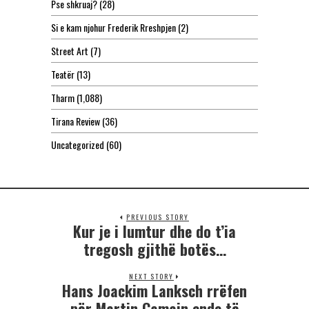
Pse shkruaj?
(28)
Si e kam njohur Frederik Rreshpjen
(2)
Street Art
(7)
Teatër
(13)
Tharm
(1,088)
Tirana Review
(36)
Uncategorized
(60)
PREVIOUS STORY
Kur je i lumtur dhe do t’ia
tregosh gjithë botës…
NEXT STORY
Hans Joackim Lanksch rrëfen
për Martin Camajn ende të