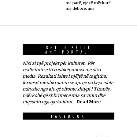
më parë, një të mërkurë
me dëborë, unë
RRETH KËTIJ
ANTIPORTALI
Nisi si një projekt për kulturën. Për
realizimin e tij bashkëpunova me disa
media. Rezultati ishte i njëjtë në të gjitha;
lexuesit më shkruanin se ajo që po bëja ishte
ndryshe nga ajo që ofronte shtypi i Tiranës,
ndërkohë që shkrimet e mia sa vinin dhe
hiqeshin nga qarkullimi...
Read More
FACEBOOK