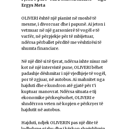
Ergys Meta
OLIVERI ёshtё njё pianist nё moshё tё
mesme, i divorcuar dhe i papunё. Ai jeton i
vetmuar nё njё garsonierё tё vogёl e tё
varfёr, nё pёrpjekje pёr tё mbijetuar,
ndёrsa pёrballet pёrditё me vёshtirёsi tё
shumta financiare.
Nё njё ditё si tё tjerat, ndёrsa ishte nisur mё
kot nё njё intervistё pune, OLIVERI bёhet
padashje dёshmitar i njё vjedhjeje tё vogёl,
por tё zgjuar, nё autobus. Ai mahnitet nga
hajduti dhe e kundron atё gjatё pёr t’i
kuptuar manovrat. Ndёrsa situata e tij
ekonomike pёrkeqёsohet, OLIVERI e
shndёrron veten nё kopjen e pёrkryer tё
hajdutit nё autobus.
Hajduti, ndjek OLIVERIN pas njё dite tё
lodhshme gjahu dhe i kёrkon shpërblimin