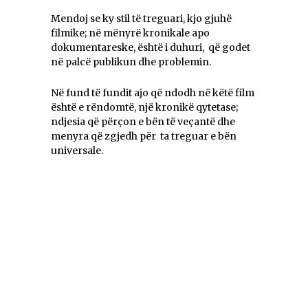
Mendoj se ky stil të treguari, kjo gjuhë
filmike; në mënyrë kronikale apo
dokumentareske, është i duhuri, që godet
në palcë publikun dhe problemin.
Në fund të fundit ajo që ndodh në këtë film
është e rëndomtë, një kronikë qytetase;
ndjesia që përçon e bën të veçantë dhe
menyra që zgjedh për ta treguar e bën
universale.