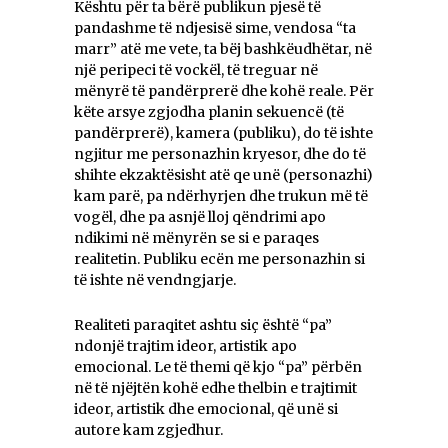
Kështu për ta bërë publikun pjesë të
pandashme të ndjesisë sime, vendosa “ta
marr” atë me vete, ta bëj bashkëudhëtar, në
një peripeci të vockël, të treguar në
mënyrë të pandërprerë dhe kohë reale. Për
këte arsye zgjodha planin sekuencë (të
pandërprerë), kamera (publiku), do të ishte
ngjitur me personazhin kryesor, dhe do të
shihte ekzaktësisht atë qe unë (personazhi)
kam parë, pa ndërhyrjen dhe trukun më të
vogël, dhe pa asnjë lloj qëndrimi apo
ndikimi në mënyrën se si e paraqes
realitetin. Publiku ecën me personazhin si
të ishte në vendngjarje.
Realiteti paraqitet ashtu siç është “pa”
ndonjë trajtim ideor, artistik apo
emocional. Le të themi që kjo “pa” përbën
në të njëjtën kohë edhe thelbin e trajtimit
ideor, artistik dhe emocional, që unë si
autore kam zgjedhur.