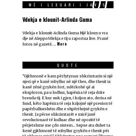
01
MË I LEXUARI I JAVES
Vdekja e klounit-Arlinda Guma
Vdekja e klounit-Arlinda Guma Një kloun u vra
dje në Aleppo.Vdekja e tij u raportua live. Pranë
More
fotos në gazetë, …
QUOTE
"Gjithmonë e kam përfytyruar shkrimtarin si një
njeri që e kanë mbyllur në një thes, dhe thesit ia
kanë zënë grykën fort, ndërkohë që ai
eksploron, pa u lodhur, hapësira të reja drite
brenda tij. E kur nuk i gjen, i krijon ato, derisa në
fund, këto hapësira të reja krijojnë një presion të
papërballueshëm dhe e shpërthejnë grykën e
thesit. Ja përse shkrimtarët e mirë janë
revolucionarë të kulluar dhe në opozitë të
përjetshme me çdo sistem... Sepse ata duhet ta
kenë gjithmonë të mbyllur grykën e thesit për