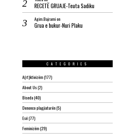
RECETË GRUAJE-Teuta Sadiku
Agim.Bajrami
on
Grua e bukur-Nuri Plaku
CATEGORIES
A(rt)ktivizëm
(177)
About Us
(2)
Biseda
(40)
Denonco plagjiaturën
(5)
Esé
(77)
Feminizëm
(29)