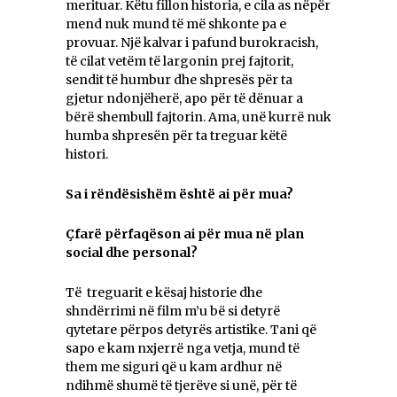
merituar. Këtu fillon historia, e cila as nëpër
mend nuk mund të më shkonte pa e
provuar. Një kalvar i pafund burokracish,
të cilat vetëm të largonin prej fajtorit,
sendit të humbur dhe shpresës për ta
gjetur ndonjëherë, apo për të dënuar a
bërë shembull fajtorin. Ama, unë kurrë nuk
humba shpresën për ta treguar këtë
histori.
Sa i rëndësishëm është ai për mua?
Çfarë përfaqëson ai për mua në plan
social dhe personal?
Të treguarit e kësaj historie dhe
shndërrimi në film m’u bë si detyrë
qytetare përpos detyrës artistike. Tani që
sapo e kam nxjerrë nga vetja, mund të
them me siguri që u kam ardhur në
ndihmë shumë të tjerëve si unë, për të