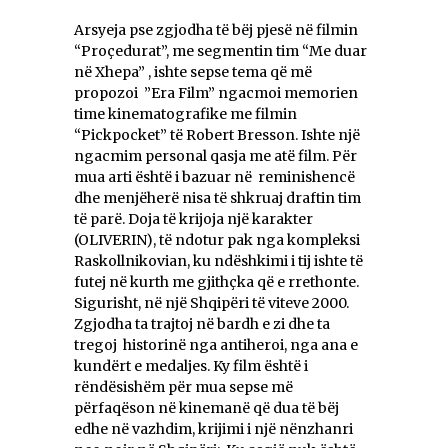
Arsyeja pse zgjodha të bëj pjesë në filmin
“Proçedurat”, me segmentin tim “Me duar
në Xhepa” , ishte sepse tema që më
propozoi ”Era Film” ngacmoi memorien
time kinematografike me filmin
“Pickpocket” të Robert Bresson. Ishte një
ngacmim personal qasja me atë film. Për
mua arti është i bazuar në reminishencë
dhe menjëherë nisa të shkruaj draftin tim
të parë. Doja të krijoja një karakter
(OLIVERIN), të ndotur pak nga kompleksi
Raskollnikovian, ku ndëshkimi i tij ishte të
futej në kurth me gjithçka që e rrethonte.
Sigurisht, në një Shqipëri të viteve 2000.
Zgjodha ta trajtoj në bardh e zi dhe ta
tregoj historinë nga antiheroi, nga ana e
kundërt e medaljes. Ky film është i
rëndësishëm për mua sepse më
përfaqëson në kinemanë që dua të bëj
edhe në vazhdim, krijimi i një nënzhanri