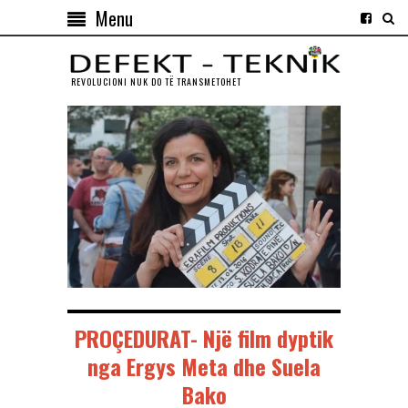
Menu
REVOLUCIONI NUK DO TЁ TRANSMETOHET
PROÇEDURAT- Një film dyptik
nga Ergys Meta dhe Suela
Bako