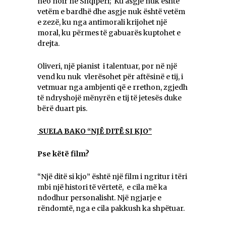
neo noir në Shqipëri; Ku asgjë nuk është
vetëm e bardhë dhe asgje nuk është vetëm
e zezë, ku nga antimorali krijohet një
moral, ku përmes të gabuarës kuptohet e
drejta.
Oliveri, një pianist i talentuar, por në një
vend ku nuk vlerësohet për aftësinë e tij, i
vetmuar nga ambjenti që e rrethon, zgjedh
të ndryshojë mënyrën e tij të jetesës duke
bërë duart pis.
SUELA BAKO “NJЁ DITЁ SI KJO”
Pse këtë film?
“Një ditë si kjo” është një film i ngritur i tëri
mbi një histori të vërtetë, e cila më ka
ndodhur personalisht. Një ngjarje e
rëndomtë, nga e cila pakkush ka shpëtuar.