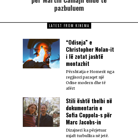
pazbuluem
LATEST FROM KINEMA
“Odiseja” e
Christopher Nolan-it
i lë zotat jashtë
montazhit
Përshtatja e Homerit nga
regjisori paraqet një
Odise modern dhe të
afërt
Stili është thelbi në
dokumentarin e
Sofia Coppola-s për
Marc Jacobs-in
Dizajneri ka përjetuar
mjaft turbullira në jetë.