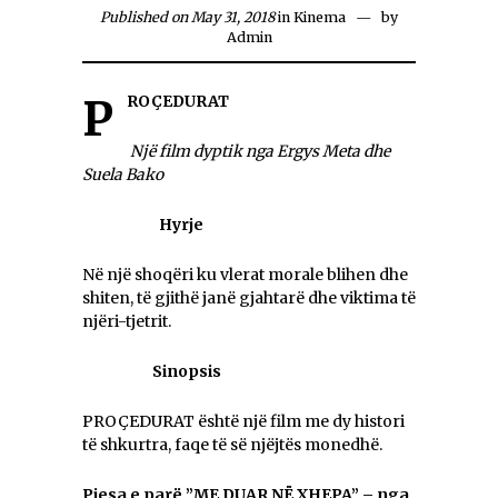
Published on May 31, 2018
in
Kinema
by
Admin
PROÇEDURAT
Një film dyptik nga Ergys Meta dhe
Suela Bako
Hyrje
Në një shoqëri ku vlerat morale blihen dhe
shiten, të gjithë janë gjahtarë dhe viktima të
njëri-tjetrit.
Sinopsis
PROÇEDURAT është një film me dy histori
të shkurtra, faqe të së njëjtës monedhë.
Pjesa e parë ”ME DUAR NË XHEPA” – nga