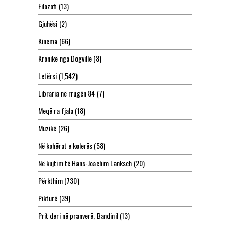
Filozofi
(13)
Gjuhësi
(2)
Kinema
(66)
Kronikë nga Dogville
(8)
Letërsi
(1,542)
Libraria në rrugën 84
(7)
Meqë ra fjala
(18)
Muzikë
(26)
Në kohërat e kolerës
(58)
Në kujtim të Hans-Joachim Lanksch
(20)
Përkthim
(730)
Pikturë
(39)
Prit deri në pranverë, Bandini!
(13)