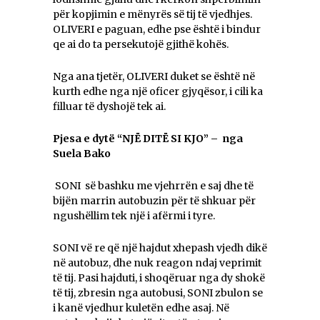
pёr kopjimin e mёnyrёs së tij tё vjedhjes.
OLIVERI e paguan, edhe pse ёshtё i bindur
qe ai do ta persekutojё gjithё kohёs.
Nga ana tjetёr, OLIVERI duket se ёshtё nё
kurth edhe nga njё oficer gjyqësor, i cili ka
filluar të dyshojё tek ai.
Pjesa e dytë “NJË DITË SI KJO” – nga
Suela Bako
SONI së bashku me vjehrrën e saj dhe të
bijën marrin autobuzin për të shkuar për
ngushëllim tek një i afërmi i tyre.
SONI vë re që një hajdut xhepash vjedh dikë
në autobuz, dhe nuk reagon ndaj veprimit
të tij. Pasi hajduti, i shoqëruar nga dy shokë
të tij, zbresin nga autobusi, SONI zbulon se
i kanë vjedhur kuletën edhe asaj. Në