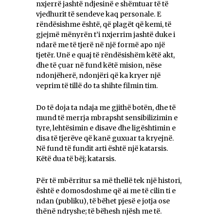
nxjerrë jashtë ndjesinë e shëmtuar të të
vjedhurit të sendeve kaq personale. E
rëndësishme është, që plagët që kemi, të
gjejmë mënyrën t’i nxjerrim jashtë duke i
ndarë me të tjerë në një formë apo një
tjetër. Unë e quaj të rëndësishëm këtë akt,
dhe të çuar në fund këtë mision, nëse
ndonjëherë, ndonjëri që ka kryer një
veprim të tillë do ta shihte filmin tim.
Do të doja ta ndaja me gjithë botën, dhe të
mund të merrja mbrapsht sensibilizimin e
tyre, lehtësimin e disave dhe ligështimin e
disa të tjerëve që kanë guxuar ta kryejnë.
Në fund të fundit arti është një katarsis.
Këtë dua të bëj; katarsis.
Për të mbërritur sa më thellë tek një histori,
është e domosdoshme që ai me të cilin ti e
ndan (publiku), të bëhet pjesë e jotja ose
thënë ndryshe; të bëhesh njësh me të.