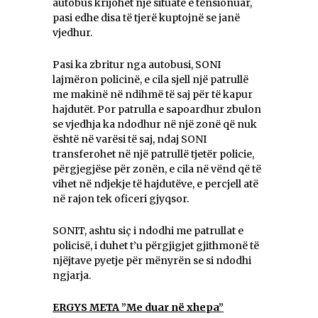
autobus krijohet një situatë e tensionuar,
pasi edhe disa të tjerë kuptojnë se janë
vjedhur.
Pasi ka zbritur nga autobusi, SONI
lajmëron policinë, e cila sjell një patrullë
me makinë në ndihmë të saj për të kapur
hajdutët. Por patrulla e sapoardhur zbulon
se vjedhja ka ndodhur në një zonë që nuk
është në varësi të saj, ndaj SONI
transferohet në një patrullë tjetër policie,
përgjegjëse për zonën, e cila në vënd që të
vihet në ndjekje të hajdutëve, e percjell atë
në rajon tek oficeri gjyqsor.
SONIT, ashtu siç i ndodhi me patrullat e
policisë, i duhet t’u përgjigjet gjithmonë të
njëjtave pyetje për mënyrën se si ndodhi
ngjarja.
ERGYS META ”Me duar në xhepa”