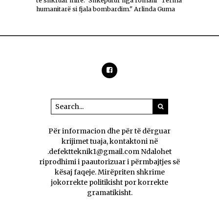
të shkruar mirë." Shkëputur nga romani "Terma
humanitarë si fjala bombardim." Arlinda Guma
Për informacion dhe për të dërguar
krijimet tuaja, kontaktoni në
.defektteknik1@gmail.com Ndalohet
riprodhimi i paautorizuar i përmbajtjes së
kësaj faqeje. Mirëpriten shkrime
jokorrekte politikisht por korrekte
gramatikisht.