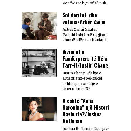
Por “Marc by Sofia” nuk
Solidariteti dhe
vetmia/Arbër Zaimi
Arbër Zaimi Xhafer
Panahi është një regjisor
shumë i dëgjuar iranian i
Vizionet e
Pandërprera të Béla
Tarr-it/Justin Chang
Justin Chang Vdekja e
artistit anti-spektakël
është një tronditje e
tmerrshme. Në
A është “Anna
Karenina” një Histori
Dashurie?/Joshua
Rothman
Joshua Rothman Disa javë