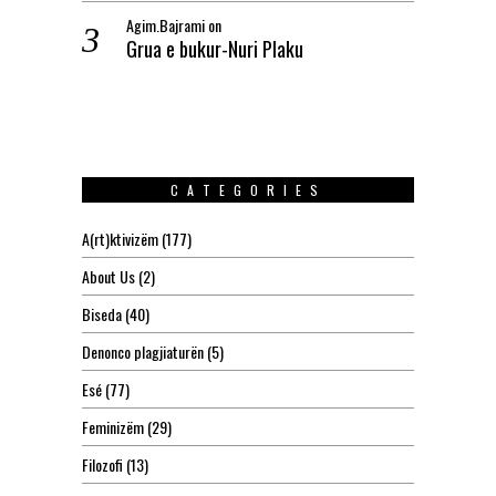
Agim.Bajrami
on
Grua e bukur-Nuri Plaku
CATEGORIES
A(rt)ktivizëm
(177)
About Us
(2)
Biseda
(40)
Denonco plagjiaturën
(5)
Esé
(77)
Feminizëm
(29)
Filozofi
(13)