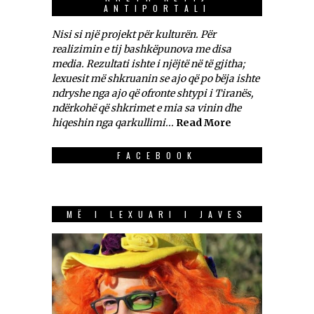
ANTIPORTALI
Nisi si një projekt për kulturën. Për
realizimin e tij bashkëpunova me disa
media. Rezultati ishte i njëjtë në të gjitha;
lexuesit më shkruanin se ajo që po bëja ishte
ndryshe nga ajo që ofronte shtypi i Tiranës,
ndërkohë që shkrimet e mia sa vinin dhe
hiqeshin nga qarkullimi...
Read More
FACEBOOK
MË I LEXUARI I JAVES