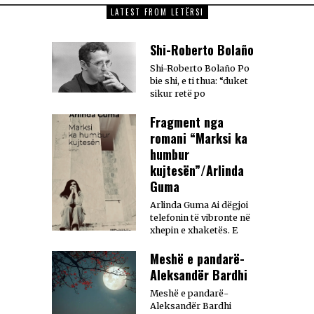
LATEST FROM LETËRSI
Shi-Roberto Bolaño
Shi-Roberto Bolaño Po
bie shi, e ti thua: “duket
sikur retë po
Fragment nga
romani “Marksi ka
humbur
kujtesën”/Arlinda
Guma
Arlinda Guma Ai dëgjoi
telefonin të vibronte në
xhepin e xhaketës. E
Meshë e pandarë-
Aleksandër Bardhi
Meshë e pandarë-
Aleksandër Bardhi