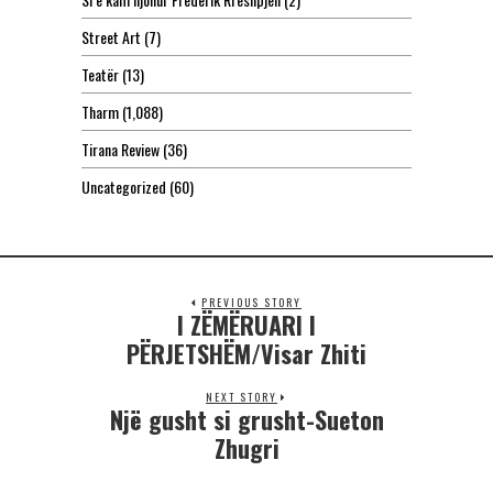
Street Art
(7)
Teatër
(13)
Tharm
(1,088)
Tirana Review
(36)
Uncategorized
(60)
PREVIOUS STORY
I ZËMËRUARI I
PËRJETSHËM/Visar Zhiti
NEXT STORY
Një gusht si grusht-Sueton
Zhugri