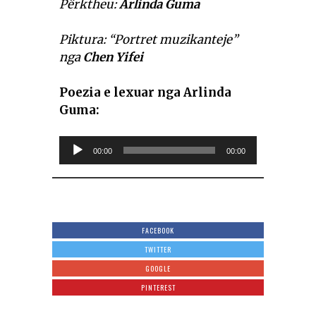
Përktheu:
Arlinda Guma
Piktura: “Portret muzikanteje”
nga
Chen Yifei
Poezia e lexuar nga Arlinda
Guma:
Audio
00:00
00:00
Player
FACEBOOK
TWITTER
GOOGLE
PINTEREST