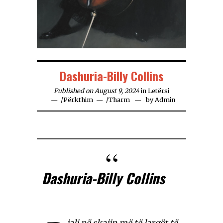
Dashuria-Billy Collins
Published on August 9, 2024
in
Letërsi
/
Përkthim
/
Tharm
by
Admin
Dashuria-Billy Collins