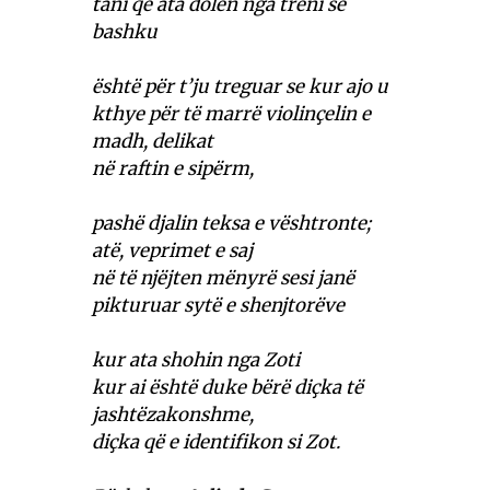
tani që ata dolën nga treni së
bashku
është për t’ju treguar se kur ajo u
kthye për të marrë violinçelin e
madh, delikat
në raftin e sipërm,
pashë djalin teksa e vështronte;
atë, veprimet e saj
në të njëjten mënyrë sesi janë
pikturuar sytë e shenjtorëve
kur ata shohin nga Zoti
kur ai është duke bërë diçka të
jashtëzakonshme,
diçka që e identifikon si Zot.