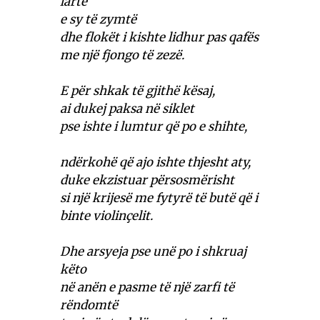
lartë
e sy të zymtë
dhe flokët i kishte lidhur pas qafës
me një fjongo të zezë.
E për shkak të gjithë kësaj,
ai dukej paksa në siklet
pse ishte i lumtur që po e shihte,
ndërkohë që ajo ishte thjesht aty,
duke ekzistuar përsosmërisht
si një krijesë me fytyrë të butë që i
binte violinçelit.
Dhe arsyeja pse unë po i shkruaj
këto
në anën e pasme të një zarfi të
rëndomtë