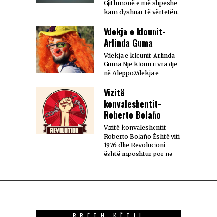
Gjithmonë e më shpeshe
kam dyshuar të vërtetën.
Vdekja e klounit-
Arlinda Guma
Vdekja e klounit-Arlinda
Guma Një kloun u vra dje
në Aleppo.Vdekja e
Vizitë
konvaleshentit-
Roberto Bolaño
Vizitë konvaleshentit-
Roberto Bolaño Është viti
1976 dhe Revolucioni
është mposhtur por ne
RRETH KËTIJ