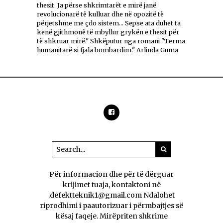
thesit. Ja përse shkrimtarët e mirë janë
revolucionarë të kulluar dhe në opozitë të
përjetshme me çdo sistem... Sepse ata duhet ta
kenë gjithmonë të mbyllur grykën e thesit për
të shkruar mirë." Shkëputur nga romani "Terma
humanitarë si fjala bombardim." Arlinda Guma
Për informacion dhe për të dërguar
krijimet tuaja, kontaktoni në
.defektteknik1@gmail.com Ndalohet
riprodhimi i paautorizuar i përmbajtjes së
kësaj faqeje. Mirëpriten shkrime