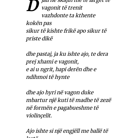
D
jali në skajin më të largët të
vagonit të trenit
vazhdonte ta kthente
kokën pas
sikur të kishte frikë apo sikur të
priste dikë
dhe pastaj, ja ku ishte ajo, te dera
prej xhami e vagonit,
e ai u ngrit, hapi derën dhe e
ndihmoi të hynte
dhe ajo hyri në vagon duke
mbartur një kuti të madhe të zezë
në formën e pagabueshme të
violinçelit.
Ajo ishte si një engjëll me ballë të