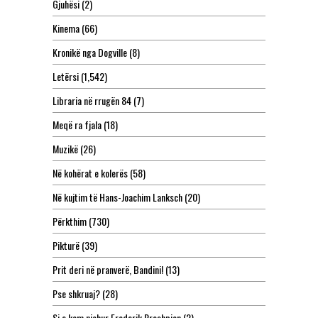
Gjuhësi
(2)
Kinema
(66)
Kronikë nga Dogville
(8)
Letërsi
(1,542)
Libraria në rrugën 84
(7)
Meqë ra fjala
(18)
Muzikë
(26)
Në kohërat e kolerës
(58)
Në kujtim të Hans-Joachim Lanksch
(20)
Përkthim
(730)
Pikturë
(39)
Prit deri në pranverë, Bandini!
(13)
Pse shkruaj?
(28)
Si e kam njohur Frederik Rreshpjen
(2)