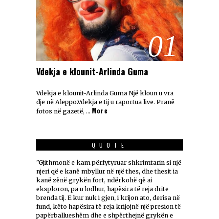
01
Vdekja e klounit-Arlinda Guma
Vdekja e klounit-Arlinda Guma Një kloun u vra
dje në Aleppo.Vdekja e tij u raportua live. Pranë
More
fotos në gazetë, …
QUOTE
"Gjithmonë e kam përfytyruar shkrimtarin si një
njeri që e kanë mbyllur në një thes, dhe thesit ia
kanë zënë grykën fort, ndërkohë që ai
eksploron, pa u lodhur, hapësira të reja drite
brenda tij. E kur nuk i gjen, i krijon ato, derisa në
fund, këto hapësira të reja krijojnë një presion të
papërballueshëm dhe e shpërthejnë grykën e