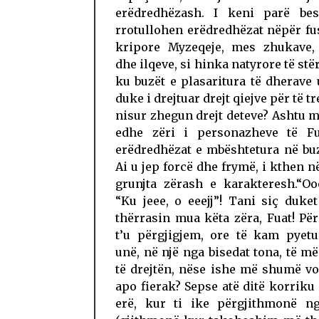
erëdredhëzash. I keni parë bes
rrotullohen erëdredhëzat nëpër f
kripore Myzeqeje, mes zhukave,
dhe ilqeve, si hinka natyrore të st
ku buzët e plasaritura të dherave 
duke i drejtuar drejt qiejve për të t
nisur zhegun drejt deteve? Ashtu 
edhe zëri i personazheve të Fua
erëdredhëzat e mbështetura në buzë
Ai u jep forcë dhe frymë, i kthen në
grunjta zërash e karakteresh.“Oo
“Ku jeee, o eeejj”! Tani siç duk
thërrasin mua këta zëra, Fuat! Pë
t’u përgjigjem, ore të kam pyetu
unë, në një nga bisedat tona, të m
të drejtën, nëse ishe më shumë v
apo fierak? Sepse atë ditë korrik
erë, kur ti ike përgjithmonë ng