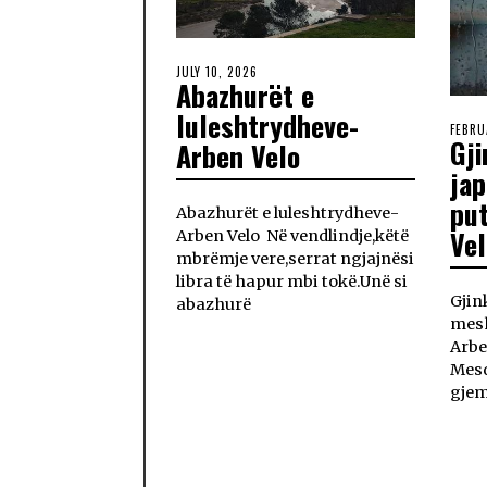
JULY 10, 2026
Abazhurët e
luleshtrydheve-
FEBRU
Gji
Arben Velo
jap
pu
Abazhurët e luleshtrydheve-
Vel
Arben Velo Në vendlindje,këtë
mbrëmje vere,serrat ngjajnësi
libra të hapur mbi tokë.Unë si
Gjin
abazhurë
mesh
Arbe
Mesd
gjem