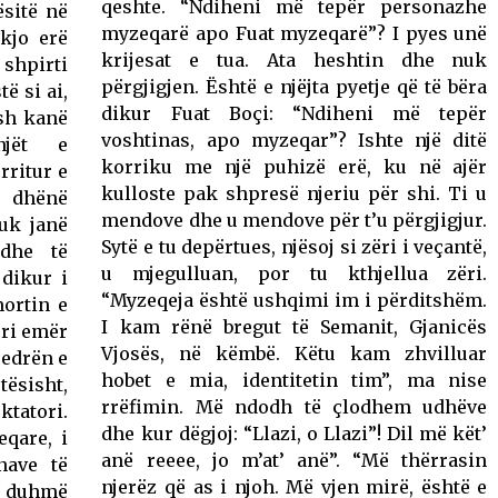
qeshte. “Ndiheni më tepër personazhe
ësitë në
myzeqarë apo Fuat myzeqarë”? I pyes unë
 kjo erë
krijesat e tua. Ata heshtin dhe nuk
 shpirti
përgjigjen. Është e njëjta pyetje që të bëra
ë si ai,
dikur Fuat Boçi: “Ndiheni më tepër
ish kanë
voshtinas, apo myzeqar”? Ishte një ditë
njët e
korriku me një puhizë erë, ku në ajër
 rritur e
kulloste pak shpresë njeriu për shi. Ti u
ë dhënë
mendove dhe u mendove për t’u përgjigjur.
Nuk janë
Sytë e tu depërtues, njësoj si zëri i veçantë,
dhe të
u mjegulluan, por tu kthjellua zëri.
 dikur i
“Myzeqeja është ushqimi im i përditshëm.
mortin e
I kam rënë bregut të Semanit, Gjanicës
vuri emër
Vjosës, në këmbë. Këtu kam zhvilluar
sedrën e
hobet e mia, identitetin tim”, ma nise
tësisht,
rrëfimin. Më ndodh të çlodhem udhëve
ktatori.
dhe kur dëgjoj: “Llazi, o Llazi”! Dil më kët’
qare, i
anë reeee, jo m’at’ anë”. “Më thërrasin
nave të
njerëz që as i njoh. Më vjen mirë, është e
ë duhmë