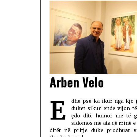
Arben Velo
E
dhe pse ka ikur nga kjo 
duket sikur ende vijon të
çdo ditë humor me të gj
sidomos me ata që rrinë e
ditët në pritje duke prodhuar 