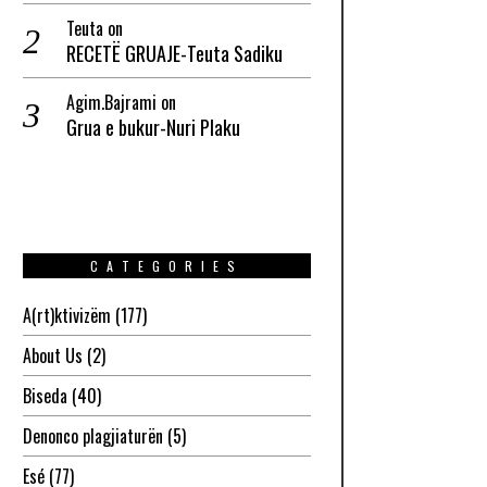
Teuta
on
RECETË GRUAJE-Teuta Sadiku
Agim.Bajrami
on
Grua e bukur-Nuri Plaku
CATEGORIES
A(rt)ktivizëm
(177)
About Us
(2)
Biseda
(40)
Denonco plagjiaturën
(5)
Esé
(77)