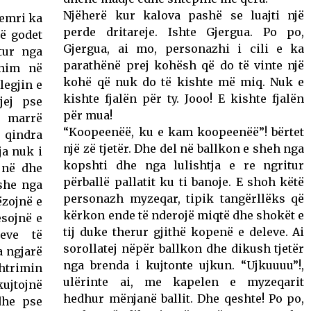
Njëherë kur kalova pashë se luajti një
 emri ka
perde dritareje. Ishte Gjergua. Po po,
ë godet
Gjergua, ai mo, personazhi i cili e ka
tur nga
parathënë prej kohësh që do të vinte një
shim në
kohë që nuk do të kishte më miq. Nuk e
legjin e
kishte fjalën për ty. Jooo! E kishte fjalën
jej pse
për mua!
i marrë
“Koopeenëë, ku e kam koopeenëë”! bërtet
qindra
një zë tjetër. Dhe del në ballkon e sheh nga
ja nuk i
kopshti dhe nga lulishtja e re ngritur
jnë dhe
përballë pallatit ku ti banoje. E shoh këtë
she nga
personazh myzeqar, tipik tangërllëks që
ëzojnë e
kërkon ende të nderojë miqtë dhe shokët e
esojnë e
tij duke therur gjithë kopenë e deleve. Ai
eve të
sorollatej nëpër ballkon dhe dikush tjetër
a ngjarë
nga brenda i kujtonte ujkun. “Ujkuuuu”!,
htrimin
ulërinte ai, me kapelen e myzeqarit
ujtojnë
hedhur mënjanë ballit. Dhe qeshte! Po po,
dhe pse