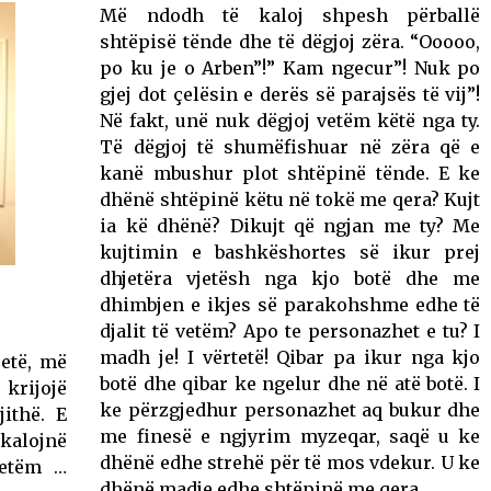
Më ndodh të kaloj shpesh përballë
shtëpisë tënde dhe të dëgjoj zëra. “Ooooo,
po ku je o Arben”!” Kam ngecur”! Nuk po
gjej dot çelësin e derës së parajsës të vij”!
Në fakt, unë nuk dëgjoj vetëm këtë nga ty.
Të dëgjoj të shumëfishuar në zëra që e
kanë mbushur plot shtëpinë tënde. E ke
dhënë shtëpinë këtu në tokë me qera? Kujt
ia kë dhënë? Dikujt që ngjan me ty? Me
kujtimin e bashkëshortes së ikur prej
dhjetëra vjetësh nga kjo botë dhe me
dhimbjen e ikjes së parakohshme edhe të
djalit të vetëm? Apo te personazhet e tu? I
madh je! I vërtetë! Qibar pa ikur nga kjo
jetë, më
botë dhe qibar ke ngelur dhe në atë botë. I
 krijojë
ke përzgjedhur personazhet aq bukur dhe
ithë. E
me finesë e ngjyrim myzeqar, saqë u ke
 kalojnë
dhënë edhe strehë për të mos vdekur. U ke
vetëm …
dhënë madje edhe shtëpinë me qera.