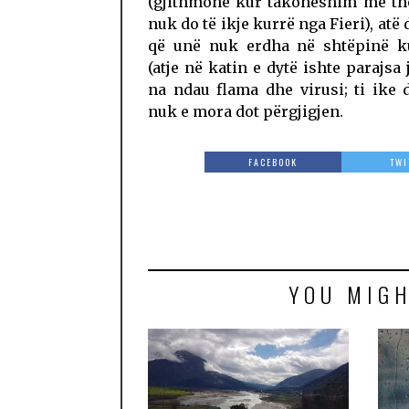
(gjithmonë kur takoheshim më th
nuk do të ikje kurrë nga Fieri), atë 
që unë nuk erdha në shtëpinë ku
(atje në katin e dytë ishte parajsa j
na ndau flama dhe virusi; ti ike
nuk e mora dot përgjigjen.
FACEBOOK
TWI
YOU MIGH