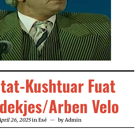
dtat-Kushtuar Fuat
vdekjes/Arben Velo
pril 26, 2025
in
Esé
by
Admin