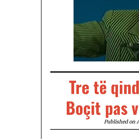
Tre të qin
Boçit pas 
Published on A