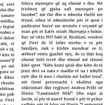
folura myzeqare që aq shumë e dua. Më
oj sesi
trishton që gjuha safi myzeqare po
usha dhe
humbet”, më the dhe u mbushe thellë me
 xanave
frymë, sikur të mbusheshe për të qenë i
ërmëdha,
pazbrazur kurrë me aromën e veçantë që
u fryjnë
ruan për të katër stinët Myzeqeja e bukur.
rembur e
Kur në vitin 1937 babi yt, Ibrahimi, vendosi
më duket
që Fieri do të ishte streha e re për
tit, si
familjen, nuk e kishte menduar se ti,
t e tij.
atëherë vetën gjashtë vjeç, do ta doje kaq
 kite të
shumë këtë trevë dhe shumë më shumë
ooeee”j!
këtë qytet. “Këtu kemi qënë dhe këtu do të
et po më
jemi deri sa nata e madhe të na i mbyllë
rpara se
sytë dhe të mos i shohim më hallet tona”,
r dikur
më thotë personazhi i skalitur nga
ë thoshe
shkrimtari dhe regjisori Andrea Prifti në
oshtinas
filmin “Lamtumirë Mik!”. Dhe sapo ai
u me pak
hesht, si për të marrë frymë e për të pritur
a Fieri
radhën për të folur në filmin “Lamtumirë