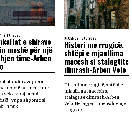
ARY 19, 2026
nkallat e shirave
DECEMBER 26, 2025
Histori me rrugicë,
in meshë për një
shtëpi e mjaullima
thjen time-Arben
macesh si stalagtite
o
dimrash-Arben Velo
kallat e shirave japin
Histori me rrugicë, shtëpi e
ë për një puthjen time-
mjaullima macesh si
n Velo Mbaj mend…
stalagtite dimrash-Arben
itë!…Vapa shponte si
Velo Në lagjen time.është një
b.Ti nuk
rrugicë e