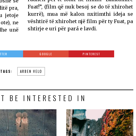
oshe se
Fuat!”, (film që nuk besoj se do të xhirohet
ditë pra,
kurrë), mua më kalon nxitimthi ideja se
 jetoje
vështirë të xhirohet një film për ty Fuat, pa
ote), ne
shtirje e uri për pará e lavdi.
 dhe unë
TTER
GOOGLE
PINTEREST
TAGS:
ARBEN VELO
T BE INTERESTED IN