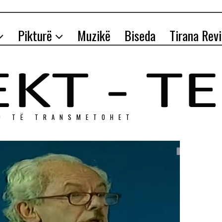
Pikturë
Muzikë
Biseda
Tirana Rev
O TЁ TRANSMETOHET