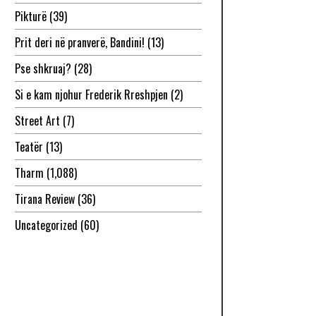
Pikturë
(39)
Prit deri në pranverë, Bandini!
(13)
Pse shkruaj?
(28)
Si e kam njohur Frederik Rreshpjen
(2)
Street Art
(7)
Teatër
(13)
Tharm
(1,088)
Tirana Review
(36)
Uncategorized
(60)