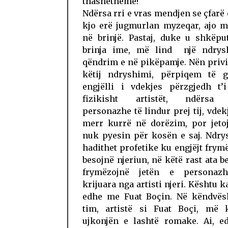
thashetheme!
Ndërsa rri e vras mendjen se çfarë
kjo erë jugmurlan myzeqar, ajo m
në brinjë. Pastaj, duke u shkëpu
brinja ime, më lind një ndry
qëndrim e në pikëpamje. Nën privi
këtij ndryshimi, përpiqem të g
engjëlli i vdekjes përzgjedh t’
fizikisht artistët, ndërsa 
personazhe të lindur prej tij, vdek
merr kurrë në dorëzim, por jeto
nuk pyesin për kosën e saj. Ndry
hadithet profetike ku engjëjt frym
besojnë njeriun, në këtë rast ata b
frymëzojnë jetën e personazh
krijuara nga artisti njeri. Kështu k
edhe me Fuat Boçin. Në këndvës
tim, artistë si Fuat Boçi, më k
ujkonjën e lashtë romake. Ai, e