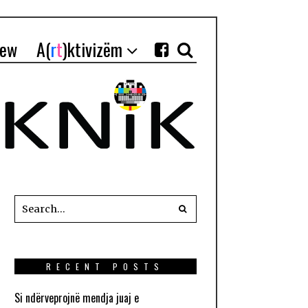
iew
A(
r
t
)ktivizëm
RECENT POSTS
Si ndërveprojnë mendja juaj e