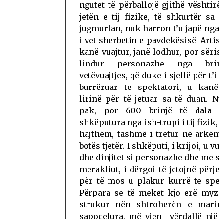
ngutet të përballojë gjithë vështir
jetën e tij fizike, të shkurtër sa
jugmurlan, nuk harron t’u japë nga
i vet sherbetin e pavdekësisë. Artist
kanë vuajtur, janë lodhur, por sër
lindur personazhe nga bri
vetëvuajtjes, që duke i sjellë për t’i
burrëruar te spektatori, u kan
lirinë për të jetuar sa të duan. 
pak, por 600 brinjë të dala 
shkëputura nga ish-trupi i tij fizik,
hajthëm, tashmë i tretur në arkë
botës tjetër. I shkëputi, i krijoi, u 
dhe dinjitet si personazhe dhe me 
merakliut, i dërgoi të jetojnë përje
për të mos u plakur kurrë te spe
Përpara se të meket kjo erë myze
strukur nën shtroherën e mari
sapoçelura, më vjen vërdallë nj