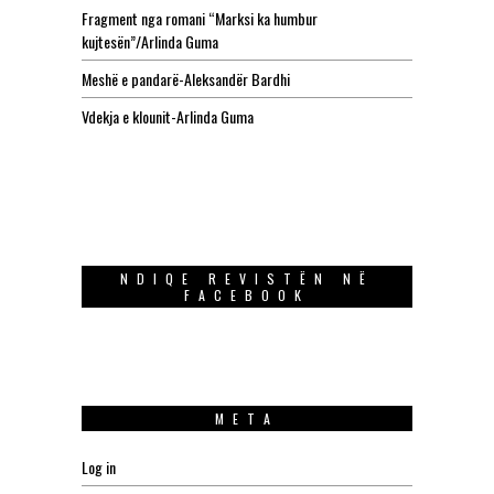
Fragment nga romani “Marksi ka humbur
kujtesën”/Arlinda Guma
Meshë e pandarë-Aleksandër Bardhi
Vdekja e klounit-Arlinda Guma
NDIQE REVISTËN NË
FACEBOOK
META
Log in