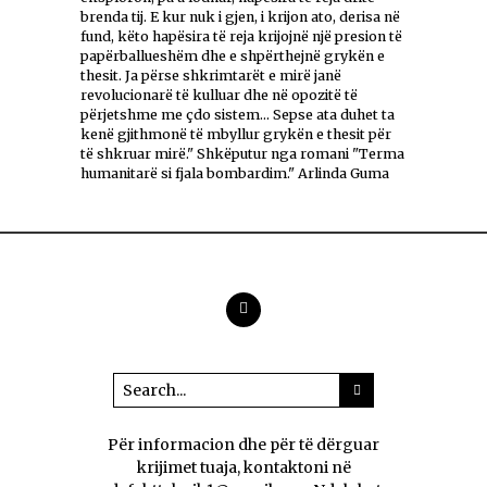
brenda tij. E kur nuk i gjen, i krijon ato, derisa në
fund, këto hapësira të reja krijojnë një presion të
papërballueshëm dhe e shpërthejnë grykën e
thesit. Ja përse shkrimtarët e mirë janë
revolucionarë të kulluar dhe në opozitë të
përjetshme me çdo sistem... Sepse ata duhet ta
kenë gjithmonë të mbyllur grykën e thesit për
të shkruar mirë." Shkëputur nga romani "Terma
humanitarë si fjala bombardim." Arlinda Guma
Për informacion dhe për të dërguar
krijimet tuaja, kontaktoni në