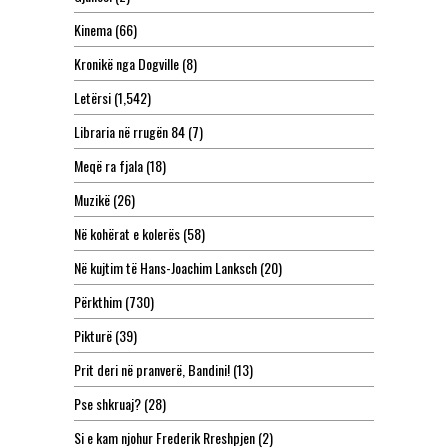
Kinema
(66)
Kronikë nga Dogville
(8)
Letërsi
(1,542)
Libraria në rrugën 84
(7)
Meqë ra fjala
(18)
Muzikë
(26)
Në kohërat e kolerës
(58)
Në kujtim të Hans-Joachim Lanksch
(20)
Përkthim
(730)
Pikturë
(39)
Prit deri në pranverë, Bandini!
(13)
Pse shkruaj?
(28)
Si e kam njohur Frederik Rreshpjen
(2)