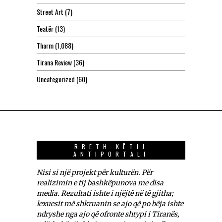
Street Art
(7)
Teatër
(13)
Tharm
(1,088)
Tirana Review
(36)
Uncategorized
(60)
RRETH KËTIJ
ANTIPORTALI
Nisi si një projekt për kulturën. Për
realizimin e tij bashkëpunova me disa
media. Rezultati ishte i njëjtë në të gjitha;
lexuesit më shkruanin se ajo që po bëja ishte
ndryshe nga ajo që ofronte shtypi i Tiranës,