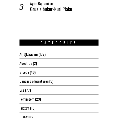
Agim.Bajrami
on
Grua e bukur-Nuri Plaku
CATEGORIES
A(rt)ktivizëm
(177)
About Us
(2)
Biseda
(40)
Denonco plagjiaturën
(5)
Esé
(77)
Feminizëm
(29)
Filozofi
(13)
Gjuhësi
(2)