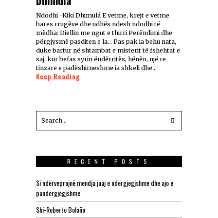
Ndodhi -Kiki Dhimulá E vetme, krejt e vetme
bares rrugëve dhe udhës ndesh ndodhi të
mëdha: Diellin me ngut e thirri Perëndimi dhe
përgjysmë pasditen e la… Pas pak ia behu nata,
duke bartur në shtambat e misterit të fshehtat e
saj, kur befas syrin ëndërritës, hënën, një re
tinzare e padëshirueshme ia shkeli dhe…
Keep Reading
RECENT POSTS
Si ndërveprojnë mendja juaj e ndërgjegjshme dhe ajo e
pandërgjegjshme
Shi-Roberto Bolaño