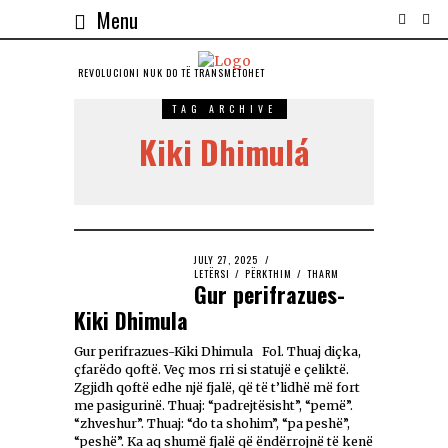
Menu
REVOLUCIONI NUK DO TЁ TRANSMETOHET
TAG ARCHIVE
Kiki Dhimulá
JULY 27, 2025
LETËRSI
/
PËRKTHIM
/
THARM
Gur perifrazues-
Kiki Dhimula
Gur perifrazues-Kiki Dhimula Fol. Thuaj diçka,
çfarëdo qoftë. Veç mos rri si statujë e çeliktë.
Zgjidh qoftë edhe një fjalë, që të t’lidhë më fort
me pasigurinë. Thuaj: “padrejtësisht”, “pemë”.
“zhveshur”. Thuaj: “do ta shohim”, “pa peshë”,
“peshë”. Ka aq shumë fjalë që ëndërrojnë të kenë