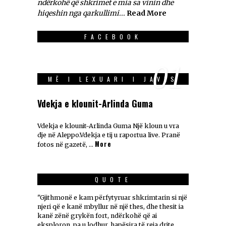
ndërkohë që shkrimet e mia sa vinin dhe
hiqeshin nga qarkullimi...
Read More
FACEBOOK
01
MË I LEXUARI I JAVES
Vdekja e klounit-Arlinda Guma
Vdekja e klounit-Arlinda Guma Një kloun u vra
dje në Aleppo.Vdekja e tij u raportua live. Pranë
More
fotos në gazetë, …
QUOTE
"Gjithmonë e kam përfytyruar shkrimtarin si një
njeri që e kanë mbyllur në një thes, dhe thesit ia
kanë zënë grykën fort, ndërkohë që ai
eksploron, pa u lodhur, hapësira të reja drite