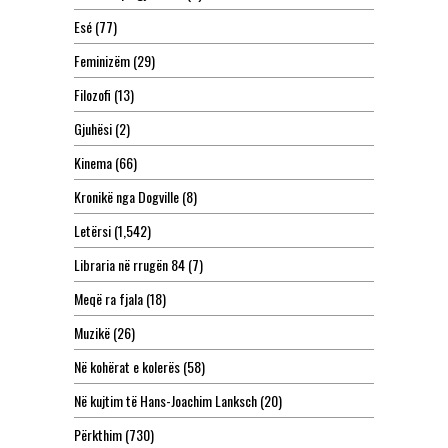
Esé
(77)
Feminizëm
(29)
Filozofi
(13)
Gjuhësi
(2)
Kinema
(66)
Kronikë nga Dogville
(8)
Letërsi
(1,542)
Libraria në rrugën 84
(7)
Meqë ra fjala
(18)
Muzikë
(26)
Në kohërat e kolerës
(58)
Në kujtim të Hans-Joachim Lanksch
(20)
Përkthim
(730)