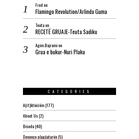
Fred
on
Flamingo Revolution/Arlinda Guma
Teuta
on
RECETË GRUAJE-Teuta Sadiku
Agim.Bajrami
on
Grua e bukur-Nuri Plaku
CATEGORIES
A(rt)ktivizëm
(177)
About Us
(2)
Biseda
(40)
Denonco plagjiaturën
(5)