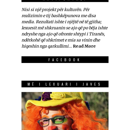
Nisi si një projekt për kulturën. Për
realizimin e tij bashkëpunova me disa
media. Rezultati ishte i njëjtë në të gjitha;
lexuesit më shkruanin se ajo që po bëja ishte
ndryshe nga ajo që ofronte shtypi i Tiranës,
ndërkohë që shkrimet e mia sa vinin dhe
hiqeshin nga qarkullimi...
Read More
FACEBOOK
MË I LEXUARI I JAVES