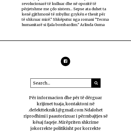
revolucionarë të kulluar dhe në opozitë të
përjetshme me çdo sistem... Sepse ata duhet ta
kenë gjithmonë të mbyllur grykën e thesit për
të shkruar mirë." Shkëputur nga romani "Terma
humanitarë si fjala bombardim." Arlinda Guma
Për informacion dhe për të dërguar
krijimet tuaja, kontaktoni në
.defektteknik1@gmail.com Ndalohet
riprodhimi i paautorizuar i përmbajtjes së
kësaj faqeje. Mirëpriten shkrime
jokorrekte politikisht por korrekte