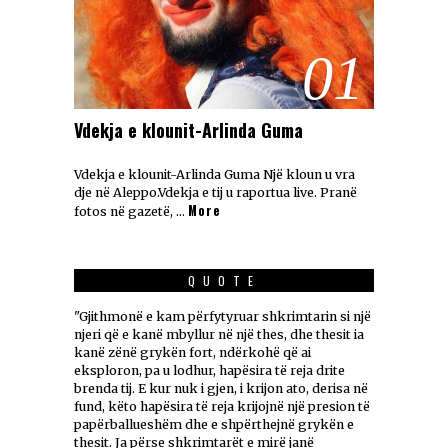
01
Vdekja e klounit-Arlinda Guma
Vdekja e klounit-Arlinda Guma Një kloun u vra
dje në Aleppo.Vdekja e tij u raportua live. Pranë
More
fotos në gazetë, …
QUOTE
"Gjithmonë e kam përfytyruar shkrimtarin si një
njeri që e kanë mbyllur në një thes, dhe thesit ia
kanë zënë grykën fort, ndërkohë që ai
eksploron, pa u lodhur, hapësira të reja drite
brenda tij. E kur nuk i gjen, i krijon ato, derisa në
fund, këto hapësira të reja krijojnë një presion të
papërballueshëm dhe e shpërthejnë grykën e
thesit. Ja përse shkrimtarët e mirë janë