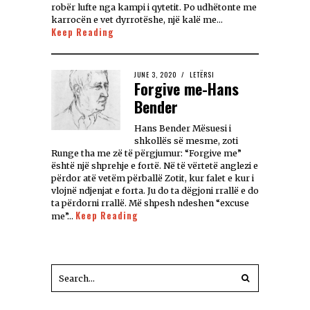
robër lufte nga kampi i qytetit. Po udhëtonte me
karrocën e vet dyrrotëshe, një kalë me…
Keep Reading
JUNE 3, 2020
LETËRSI
Forgive me-Hans
Bender
Hans Bender Mësuesi i
shkollës së mesme, zoti
Runge tha me zë të përgjumur: “Forgive me”
është një shprehje e fortë. Në të vërtetë anglezi e
përdor atë vetëm përballë Zotit, kur falet e kur i
vlojnë ndjenjat e forta. Ju do ta dëgjoni rrallë e do
ta përdorni rrallë. Më shpesh ndeshen “excuse
Keep Reading
me”…