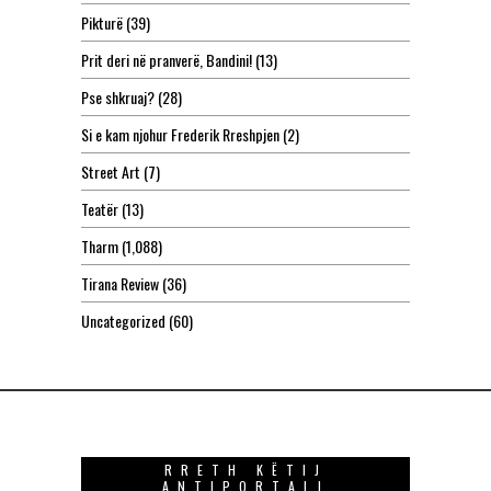
Pikturë
(39)
Prit deri në pranverë, Bandini!
(13)
Pse shkruaj?
(28)
Si e kam njohur Frederik Rreshpjen
(2)
Street Art
(7)
Teatër
(13)
Tharm
(1,088)
Tirana Review
(36)
Uncategorized
(60)
RRETH KËTIJ
ANTIPORTALI