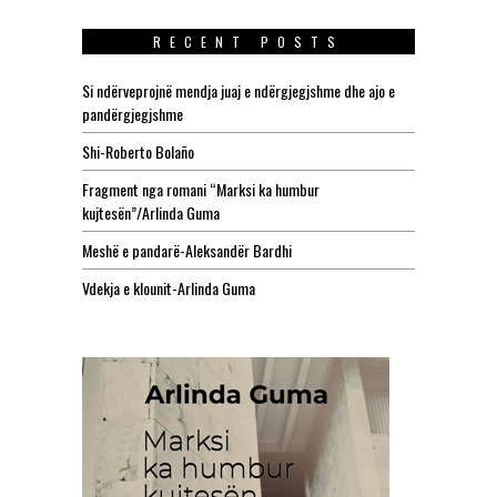
RECENT POSTS
Si ndërveprojnë mendja juaj e ndërgjegjshme dhe ajo e
pandërgjegjshme
Shi-Roberto Bolaño
Fragment nga romani “Marksi ka humbur
kujtesën”/Arlinda Guma
Meshë e pandarë-Aleksandër Bardhi
Vdekja e klounit-Arlinda Guma