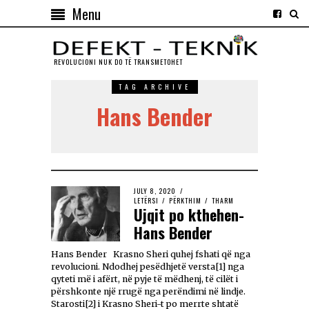
Menu
REVOLUCIONI NUK DO TЁ TRANSMETOHET
TAG ARCHIVE
Hans Bender
JULY 8, 2020
LETËRSI
/
PËRKTHIM
/
THARM
Ujqit po kthehen-
Hans Bender
Hans Bender Krasno Sheri quhej fshati që nga
revolucioni. Ndodhej pesëdhjetë versta[1] nga
qyteti më i afërt, në pyje të mëdhenj, të cilët i
përshkonte një rrugë nga perëndimi në lindje.
Starosti[2] i Krasno Sheri-t po merrte shtatë