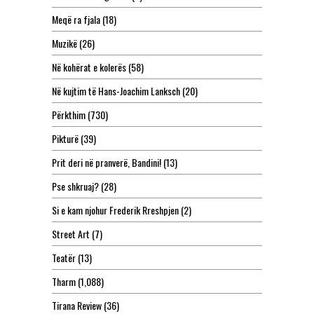
Meqë ra fjala
(18)
Muzikë
(26)
Në kohërat e kolerës
(58)
Në kujtim të Hans-Joachim Lanksch
(20)
Përkthim
(730)
Pikturë
(39)
Prit deri në pranverë, Bandini!
(13)
Pse shkruaj?
(28)
Si e kam njohur Frederik Rreshpjen
(2)
Street Art
(7)
Teatër
(13)
Tharm
(1,088)
Tirana Review
(36)