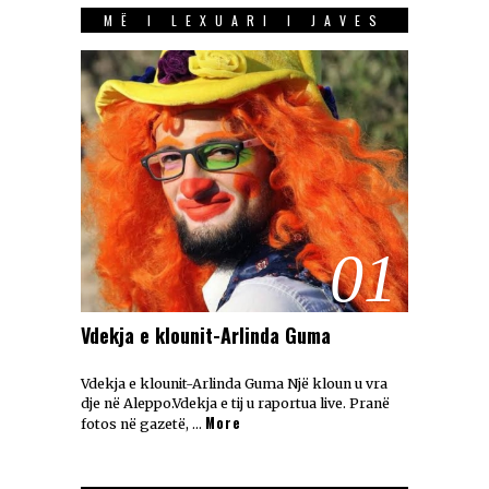
MË I LEXUARI I JAVES
01
Vdekja e klounit-Arlinda Guma
Vdekja e klounit-Arlinda Guma Një kloun u vra
dje në Aleppo.Vdekja e tij u raportua live. Pranë
More
fotos në gazetë, …