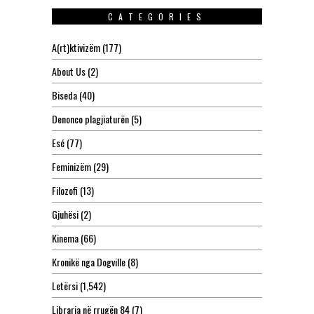
CATEGORIES
A(rt)ktivizëm
(177)
About Us
(2)
Biseda
(40)
Denonco plagjiaturën
(5)
Esé
(77)
Feminizëm
(29)
Filozofi
(13)
Gjuhësi
(2)
Kinema
(66)
Kronikë nga Dogville
(8)
Letërsi
(1,542)
Libraria në rrugën 84
(7)