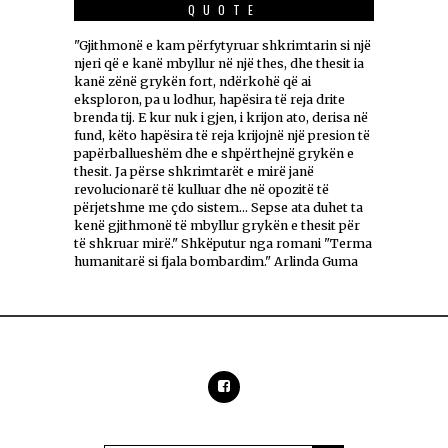
QUOTE
"Gjithmonë e kam përfytyruar shkrimtarin si një
njeri që e kanë mbyllur në një thes, dhe thesit ia
kanë zënë grykën fort, ndërkohë që ai
eksploron, pa u lodhur, hapësira të reja drite
brenda tij. E kur nuk i gjen, i krijon ato, derisa në
fund, këto hapësira të reja krijojnë një presion të
papërballueshëm dhe e shpërthejnë grykën e
thesit. Ja përse shkrimtarët e mirë janë
revolucionarë të kulluar dhe në opozitë të
përjetshme me çdo sistem... Sepse ata duhet ta
kenë gjithmonë të mbyllur grykën e thesit për
të shkruar mirë." Shkëputur nga romani "Terma
humanitarë si fjala bombardim." Arlinda Guma