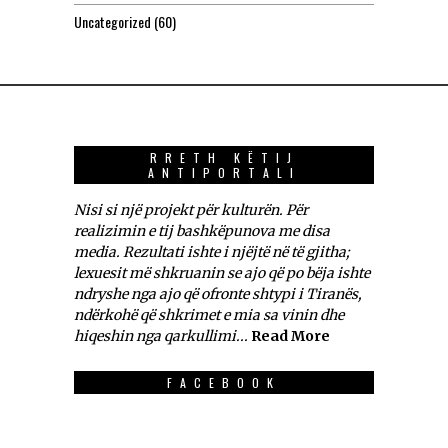
Uncategorized
(60)
RRETH KËTIJ
ANTIPORTALI
Nisi si një projekt për kulturën. Për
realizimin e tij bashkëpunova me disa
media. Rezultati ishte i njëjtë në të gjitha;
lexuesit më shkruanin se ajo që po bëja ishte
ndryshe nga ajo që ofronte shtypi i Tiranës,
ndërkohë që shkrimet e mia sa vinin dhe
hiqeshin nga qarkullimi...
Read More
FACEBOOK