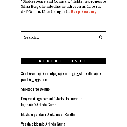
“Shakespeare and Company”. Ishte në pronësi të
Silvia Beiç dhe ndodhej në adresën nr. 12 të rue
Keep Reading
de l’Odeon. Në atë rrugë të…
RECENT POSTS
Si ndërveprojnë mendja juaj e ndërgjegjshme dhe ajo e
pandërgjegjshme
Shi-Roberto Bolaño
Fragment nga romani “Marksi ka humbur
kujtesën”/Arlinda Guma
Meshë e pandarë-Aleksandër Bardhi
Vdekja e klounit-Arlinda Guma