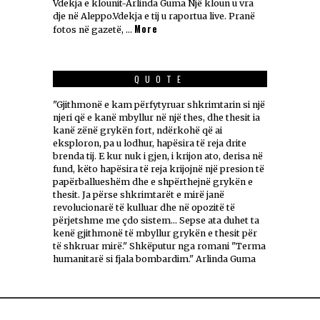
Vdekja e klounit-Arlinda Guma Një kloun u vra
dje në Aleppo.Vdekja e tij u raportua live. Pranë
More
fotos në gazetë, …
QUOTE
"Gjithmonë e kam përfytyruar shkrimtarin si një
njeri që e kanë mbyllur në një thes, dhe thesit ia
kanë zënë grykën fort, ndërkohë që ai
eksploron, pa u lodhur, hapësira të reja drite
brenda tij. E kur nuk i gjen, i krijon ato, derisa në
fund, këto hapësira të reja krijojnë një presion të
papërballueshëm dhe e shpërthejnë grykën e
thesit. Ja përse shkrimtarët e mirë janë
revolucionarë të kulluar dhe në opozitë të
përjetshme me çdo sistem... Sepse ata duhet ta
kenë gjithmonë të mbyllur grykën e thesit për
të shkruar mirë." Shkëputur nga romani "Terma
humanitarë si fjala bombardim." Arlinda Guma