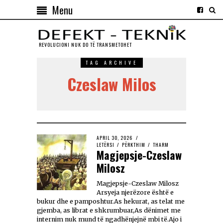
Menu
REVOLUCIONI NUK DO TЁ TRANSMETOHET
TAG ARCHIVE
Czeslaw Milos
APRIL 30, 2026
LETËRSI
/
PËRKTHIM
/
THARM
Magjepsje-Czeslaw
Milosz
Magjepsje-Czeslaw Milosz
Arsyeja njerëzore është e
bukur dhe e pamposhtur.As hekurat, as telat me
gjemba, as librat e shkrumbuar,As dënimet me
internim nuk mund të ngadhënjejnë mbi të.Ajo i