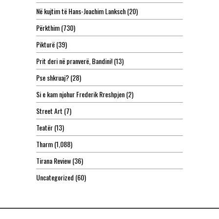
Në kujtim të Hans-Joachim Lanksch
(20)
Përkthim
(730)
Pikturë
(39)
Prit deri në pranverë, Bandini!
(13)
Pse shkruaj?
(28)
Si e kam njohur Frederik Rreshpjen
(2)
Street Art
(7)
Teatër
(13)
Tharm
(1,088)
Tirana Review
(36)
Uncategorized
(60)