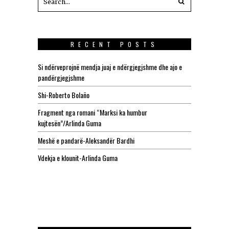
RECENT POSTS
Si ndërveprojnë mendja juaj e ndërgjegjshme dhe ajo e
pandërgjegjshme
Shi-Roberto Bolaño
Fragment nga romani “Marksi ka humbur
kujtesën”/Arlinda Guma
Meshë e pandarë-Aleksandër Bardhi
Vdekja e klounit-Arlinda Guma