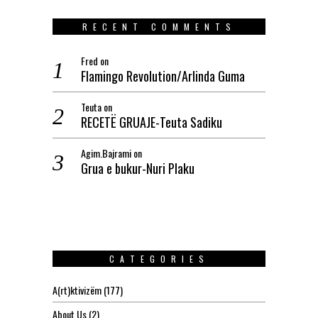
RECENT COMMENTS
Fred
on
Flamingo Revolution/Arlinda Guma
Teuta
on
RECETË GRUAJE-Teuta Sadiku
Agim.Bajrami
on
Grua e bukur-Nuri Plaku
CATEGORIES
A(rt)ktivizëm
(177)
About Us
(2)