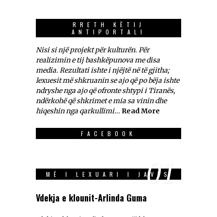
RRETH KËTIJ
ANTIPORTALI
Nisi si një projekt për kulturën. Për
realizimin e tij bashkëpunova me disa
media. Rezultati ishte i njëjtë në të gjitha;
lexuesit më shkruanin se ajo që po bëja ishte
ndryshe nga ajo që ofronte shtypi i Tiranës,
ndërkohë që shkrimet e mia sa vinin dhe
hiqeshin nga qarkullimi...
Read More
FACEBOOK
01
MË I LEXUARI I JAVES
Vdekja e klounit-Arlinda Guma