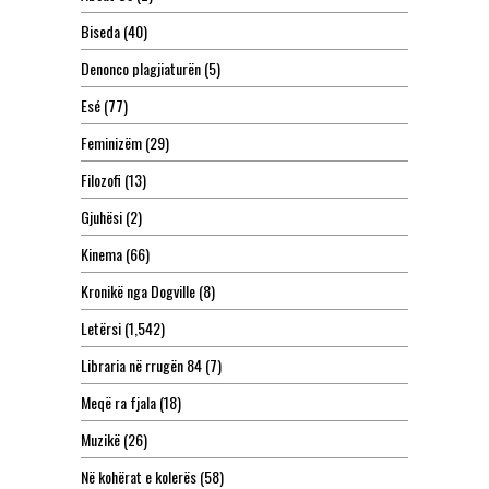
Biseda
(40)
Denonco plagjiaturën
(5)
Esé
(77)
Feminizëm
(29)
Filozofi
(13)
Gjuhësi
(2)
Kinema
(66)
Kronikë nga Dogville
(8)
Letërsi
(1,542)
Libraria në rrugën 84
(7)
Meqë ra fjala
(18)
Muzikë
(26)
Në kohërat e kolerës
(58)