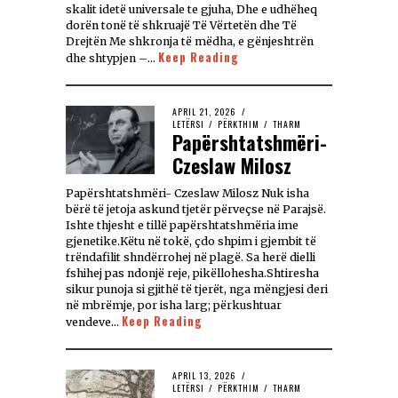
skalit idetë universale te gjuha, Dhe e udhëheq
dorën tonë të shkruajë Të Vërtetën dhe Të
Drejtën Me shkronja të mëdha, e gënjeshtrën
Keep Reading
dhe shtypjen –…
APRIL 21, 2026
LETËRSI
/
PËRKTHIM
/
THARM
Papërshtatshmëri-
Czeslaw Milosz
Papërshtatshmëri- Czeslaw Milosz Nuk isha
bërë të jetoja askund tjetër përveçse në Parajsë.
Ishte thjesht e tillë papërshtatshmëria ime
gjenetike.Këtu në tokë, çdo shpim i gjembit të
trëndafilit shndërrohej në plagë. Sa herë dielli
fshihej pas ndonjë reje, pikëllohesha.Shtiresha
sikur punoja si gjithë të tjerët, nga mëngjesi deri
në mbrëmje, por isha larg; përkushtuar
Keep Reading
vendeve…
APRIL 13, 2026
LETËRSI
/
PËRKTHIM
/
THARM