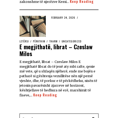
Keep Reading
zakonshme të njerëzve Kemi…
FEBRUARY 24, 2026
LETËRSI
/
PËRKTHIM
/
THARM
/
UNCATEGORIZED
E megjithatë, librat – Czeslaw
Milos
E megjithatë, librat – Czeslaw Milos E
megjithatë librat do të jenë aty mbi rafte, qenie
më vete, që u shfaqën njëherë, ende me bojën e
patharë si gështenja vezullitëse nën një pemë
vjeshte, dhe, të prekur e të përkëdhelur, nisën të
jetonin pavarësisht zjarreve në horizont,
kështjellave të hedhura në erë, marshimit të
Keep Reading
fiseve,…