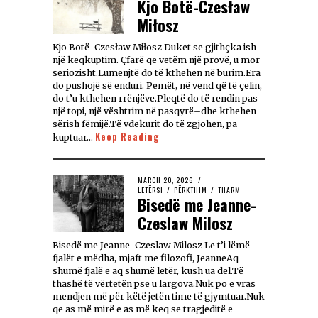
Kjo Botë-Czesław
Miłosz
Kjo Botë-Czesław Miłosz Duket se gjithçka ish
një keqkuptim. Çfarë qe vetëm një provë, u mor
seriozisht.Lumenjtë do të kthehen në burim.Era
do pushojë së enduri. Pemët, në vend që të çelin,
do t’u kthehen rrënjëve.Pleqtë do të rendin pas
një topi, një vështrim në pasqyrë–dhe kthehen
sërish fëmijë.Të vdekurit do të zgjohen, pa
Keep Reading
kuptuar…
MARCH 20, 2026
LETËRSI
/
PËRKTHIM
/
THARM
Bisedë me Jeanne-
Czeslaw Milosz
Bisedë me Jeanne-Czeslaw Milosz Le t’i lëmë
fjalët e mëdha, mjaft me filozofi, JeanneAq
shumë fjalë e aq shumë letër, kush ua del.Të
thashë të vërtetën pse u largova.Nuk po e vras
mendjen më për këtë jetën time të gjymtuar.Nuk
qe as më mirë e as më keq se tragjeditë e