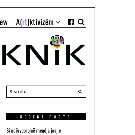
iew
A(
r
t
)ktivizëm
RECENT POSTS
Si ndërveprojnë mendja juaj e