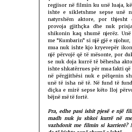
regjisor në filmin ku unë luaja, k
ishte e sikletshme sepse unë 
natyrshëm aktore, por thjesht 
provoja gjithçka dhe nuk prisj
shikonin kaq shumë njerëz. Unë 
me “Kumbarin” si një gjë e njohur,
mua nuk ishte kjo kryevepër ikon
një përvojë që të mësonte, por d
se nuk doja kurrë të bëhesha akt
ishte shkatërrues për mua fakti që 
në përgjithësi nuk e pëlqenin s
unë të isha në të. Në fund të fund
diçka e mirë sepse këto lloj përv
bëjnë më të fortë.
Pra, edhe pasi ishit pjesë e një fi
madh nuk ju shkoi kurrë në me
vazhdonit me filmin si karrierë?