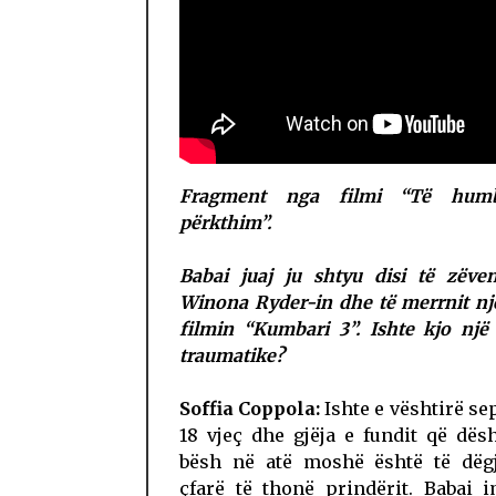
Fragment nga filmi “Të hum
përkthim”.
Babai juaj ju shtyu disi të zëve
Winona Ryder-in dhe të merrnit nj
filmin “Kumbari 3”. Ishte kjo një
traumatike?
Soffia Coppola:
Ishte e vështirë se
18 vjeç dhe gjëja e fundit që dës
bësh në atë moshë është të dëg
çfarë të thonë prindërit. Babai 