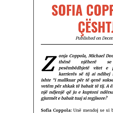
SOFIA COPP
ÇËSHT
Published on Dece
Z
onja Coppola, Michael Do
thënë njëherë s
pesëmbëdhjetë vitet e 
karrierës së tij ai ndihej 
ishte “i mallkuar për të qenë suk
vetëm për shkak të babait të tij. A ë
një ndjenjë që ju e kuptoni ndërs
g
jurmët
e
babait tuaj si regjisore?
Sofia Coppola:
Unë mendoj se si b