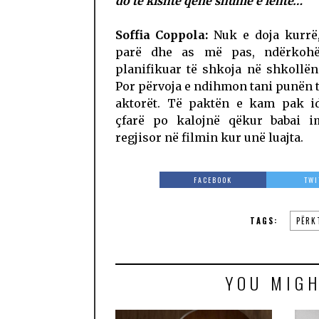
do të kishte qenë shumë e lehtë…
Soffia Coppola:
Nuk e doja kurrë
parë dhe as më pas, ndërkohë
planifikuar të shkoja në shkollën 
Por përvoja e ndihmon tani punën
aktorët. Të paktën e kam pak i
çfarë po kalojnë qëkur babai i
regjisor në filmin kur unë luajta.
FACEBOOK
TWI
TAGS:
PËRK
YOU MIGH