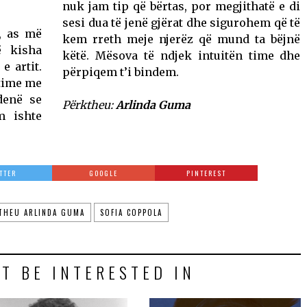
nuk jam tip që bërtas, por megjithatë e di
sesi dua të jenë gjërat dhe sigurohem që të
, as më
kem rreth meje njerëz që mund ta bëjnë
 kisha
këtë. Mësova të ndjek intuitën time dhe
e artit.
përpiqem t’i bindem.
 time me
denë se
Përktheu:
Arlinda Guma
m ishte
TTER
GOOGLE
PINTEREST
THEU ARLINDA GUMA
SOFIA COPPOLA
T BE INTERESTED IN