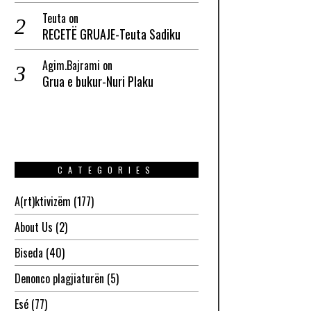
Teuta
on
RECETË GRUAJE-Teuta Sadiku
Agim.Bajrami
on
Grua e bukur-Nuri Plaku
CATEGORIES
A(rt)ktivizëm
(177)
About Us
(2)
Biseda
(40)
Denonco plagjiaturën
(5)
Esé
(77)