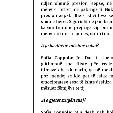
ndjen shumë presion, sepse, në 
mënyre, pritet më pak nga ti. Nu
presion aspak dhe e zhvillova zë
shumë herët. Sigurisht që jam kre
babain tim dhe prej nga vij, por
mënyrën time të punës, stilin tim.
A ju ka dhënë mësime babai?
Sofia Coppola:
Jo. Dua të them
gjithmonë më fliste për reai
filmave dhe skenarin, që në mosh
por mendoj se kjo për të ishte m
emocionuese sesa të ishte dëshira 
mësuar fëmijëve të tij.
Si e gjetët rrugën tuaj?
Sofia Coppola:
M’u desh pak ko