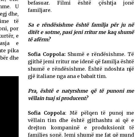
befasuar. Filmi është çështja jonë
shme. U
familjare.
egj dhe,
ime të
Sa e rëndësishme është familja për ju në
oni, por
ditët e sotme, pasi jeni rritur me kaq shumë
urtër, e
të afërm?
asja e
hte pika
Sofia Coppola:
Shumë e rëndësishme. Të
ibër dhe
gjithë jemi rritur me idenë që familja është
shumë e rëndësishme. Është ndoshta një
gjë italiane nga ana e babait tim.
Pra, është e natyrshme që të punoni me
vëllain tuaj si producent?
Sofia Coppola
: Më pëlqen të punoj me
vëllain tim dhe është gjithashtu ai që e
drejton kompaninë e produksionit të
familjes sonë. Jemi shumë me fat që mund