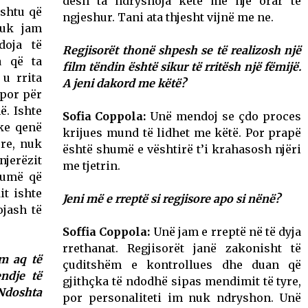
desh ta ndryshoja këtë me një orar të
ështu që
ngjeshur. Tani ata thjesht vijnë me ne.
nuk jam
doja të
Regjisorët thonë shpesh se të realizosh një
a që ta
film tëndin është sikur të rritësh një fëmijë.
u rrita
A jeni dakord me këtë?
 por për
ë. Ishte
Sofia Coppola:
Unë mendoj se çdo proces
uke qenë
krijues mund të lidhet me këtë. Por prapë
ore, nuk
është shumë e vështirë t’i krahasosh njëri
njerëzit
me tjetrin.
humë që
it ishte
Jeni më e rreptë si regjisore apo si nënë?
ojash të
Soffia Coppola:
Unë jam e rreptë në të dyja
rrethanat. Regjisorët janë zakonisht të
lm aq të
çuditshëm e kontrollues dhe duan që
ndje të
gjithçka të ndodhë sipas mendimit të tyre,
 Ndoshta
por personaliteti im nuk ndryshon. Unë