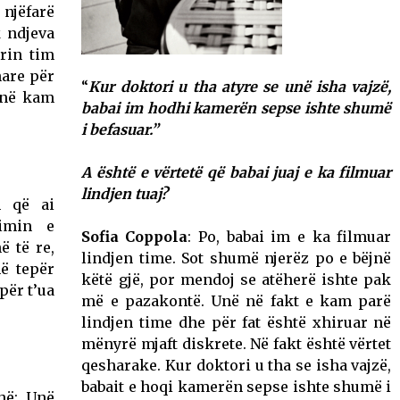
njëfarë
k ndjeva
rin tim
nare për
“
Kur doktori u tha atyre se unë isha vajzë,
 unë kam
babai im hodhi kamerën sepse ishte shumë
i befasuar.”
A është e vërtetë që babai juaj e ka filmuar
lindjen tuaj?
 që ai
zimin e
Sofia Coppola
: Po, babai im e ka filmuar
ë të re,
lindjen time. Sot shumë njerëz po e bëjnë
ë tepër
këtë gjë, por mendoj se atëherë ishte pak
për t’ua
më e pazakontë. Unë në fakt e kam parë
lindjen time dhe për fat është xhiruar në
mënyrë mjaft diskrete. Në fakt është vërtet
qesharake. Kur doktori u tha se isha vajzë,
babait e hoqi kamerën sepse ishte shumë i
hë; Unë