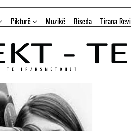
Pikturë
Muzikë
Biseda
Tirana Rev
O TЁ TRANSMETOHET