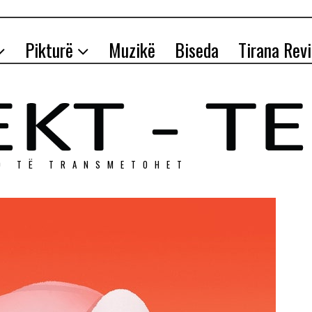
Pikturë
Muzikë
Biseda
Tirana Rev
O TЁ TRANSMETOHET