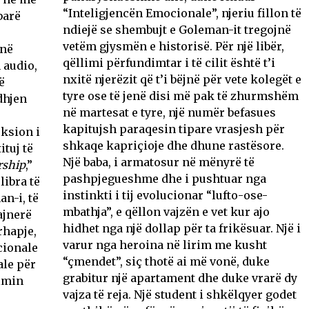
“Inteligjencën Emocionale”, njeriu fillon të
barë
ndiejë se shembujt e Goleman-it tregojnë
vetëm gjysmën e historisë. Për një libër,
 në
qëllimi përfundimtar i të cilit është t’i
 audio,
nxitë njerëzit që t’i bëjnë për vete kolegët e
ë
tyre ose të jenë disi më pak të zhurmshëm
dhjen
në martesat e tyre, një numër befasues
kapitujsh paraqesin tipare vrasjesh për
eksion i
shkaqe kapriçioje dhe dhune rastësore.
tuj të
Një baba, i armatosur në mënyrë të
rship
,”
pashpjegueshme dhe i pushtuar nga
 libra të
instinkti i tij evolucionar “lufto-ose-
n-i, të
mbathja”, e qëllon vajzën e vet kur ajo
ajnerë
hidhet nga një dollap për ta frikësuar. Një i
rhapje,
varur nga heroina në lirim me kusht
cionale
“çmendet”, siç thotë ai më vonë, duke
ale për
grabitur një apartament dhe duke vrarë dy
himin
vajza të reja. Një student i shkëlqyer godet