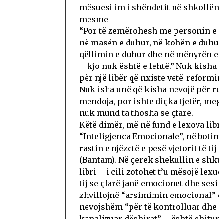
mësuesi im i shëndetit në shkollën
mesme.
“Por të zemërohesh me personin e 
në masën e duhur, në kohën e duhur
qëllimin e duhur dhe në mënyrën e
– kjo nuk është e lehtë.” Nuk kisha
për një libër që nxiste vetë-reform
Nuk isha unë që kisha nevojë për r
mendoja, por ishte diçka tjetër, me
nuk mund ta thosha se çfarë.
Këtë dimër, më në fund e lexova lib
“Inteligjenca Emocionale”, në boti
rastin e njëzetë e pesë vjetorit të tij
(Bantam). Në çerek shekullin e shk
libri – i cili zotohet t’u mësojë lexu
tij se çfarë janë emocionet dhe sesi 
zhvillojnë “arsimimin emocional” 
nevojshëm “për të kontrolluar dhe 
kanalizuar dëshirat” – është shitu