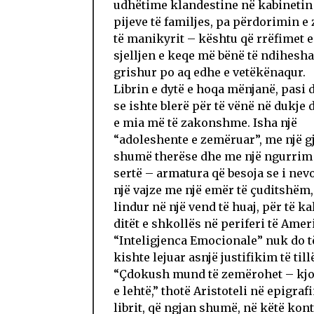
udhëtime klandestine në kabinetin
pijeve të familjes, pa përdorimin e
të manikyrit – kështu që rrëfimet e
sjelljen e keqe më bënë të ndihesha
grishur po aq edhe e vetëkënaqur.
Librin e dytë e hoqa mënjanë, pasi
se ishte blerë për të vënë në dukje 
e mia më të zakonshme. Isha një
“adoleshente e zemëruar”, me një g
shumë therëse dhe me një ngurrim 
sertë – armatura që besoja se i nevo
një vajze me një emër të çuditshëm,
lindur në një vend të huaj, për të ka
ditët e shkollës në periferi të Amer
“Inteligjenca Emocionale” nuk do t
kishte lejuar asnjë justifikim të till
“Çdokush mund të zemërohet – kjo
e lehtë,” thotë Aristoteli në epigrafi
librit, që ngjan shumë, në këtë kont