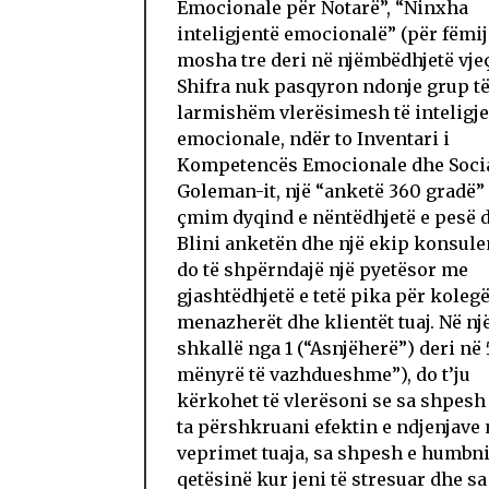
Emocionale për Notarë”, “Ninxha
inteligjentë emocionalë” (për fëmij
mosha tre deri në njëmbëdhjetë vjeç
Shifra nuk pasqyron ndonje grup t
larmishëm vlerësimesh të inteligj
emocionale, ndër to Inventari i
Kompetencës Emocionale dhe Socia
Goleman-it, një “anketë 360 gradë”
çmim dyqind e nëntëdhjetë e pesë d
Blini anketën dhe një ekip konsul
do të shpërndajë një pyetësor me
gjashtëdhjetë e tetë pika për kolegë
menazherët dhe klientët tuaj. Në nj
shkallë nga 1 (“Asnjëherë”) deri në 
mënyrë të vazhdueshme”), do t’ju
kërkohet të vlerësoni se sa shpesh 
ta përshkruani efektin e ndjenjave 
veprimet tuaja, sa shpesh e humbn
qetësinë kur jeni të stresuar dhe sa