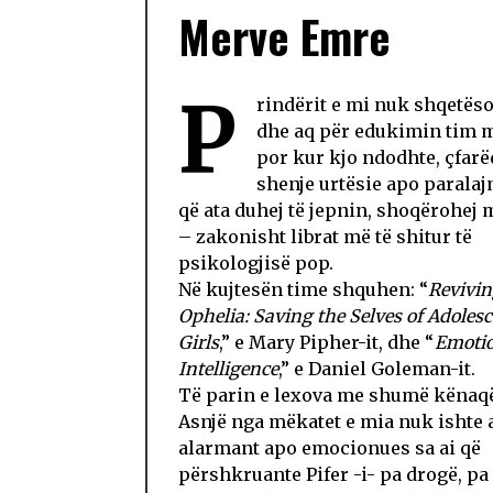
Merve Emre
P
rindërit e mi nuk shqetës
dhe aq për edukimin tim m
por kur kjo ndodhte, çfarë
shenje urtësie apo parala
që ata duhej të jepnin, shoqërohej 
– zakonisht librat më të shitur të
psikologjisë pop.
Në kujtesën time shquhen: “
Revivi
Ophelia:
Saving the Selves of Adoles
Girls
,” e Mary Pipher-it, dhe “
Emoti
Intelligence
,” e Daniel Goleman-it.
Të parin e lexova me shumë kënaqë
Asnjë nga mëkatet e mia nuk ishte 
alarmant apo emocionues sa ai që
përshkruante Pifer -i- pa drogë, pa