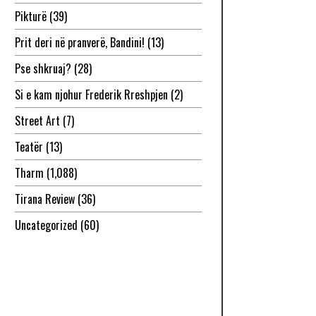
Pikturë
(39)
Prit deri në pranverë, Bandini!
(13)
Pse shkruaj?
(28)
Si e kam njohur Frederik Rreshpjen
(2)
Street Art
(7)
Teatër
(13)
Tharm
(1,088)
Tirana Review
(36)
Uncategorized
(60)