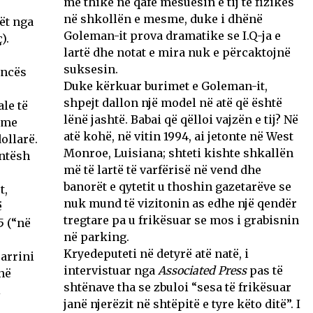
me thikë në qafë mësuesin e tij të fizikës
në shkollën e mesme, duke i dhënë
ët nga
Goleman-it prova dramatike se I.Q-ja e
).
lartë dhe notat e mira nuk e përcaktojnë
ë
suksesin.
encës
Duke kërkuar burimet e Goleman-it,
shpejt dallon një model në atë që është
le të
lënë jashtë. Babai që qëlloi vajzën e tij? Në
 me
atë kohë, në vitin 1994, ai jetonte në West
ollarë.
Monroe, Luisiana; shteti kishte shkallën
entësh
më të lartë të varfërisë në vend dhe
banorët e qytetit u thoshin gazetarëve se
t,
nuk mund të vizitonin as edhe një qendër
ë
tregtare pa u frikësuar se mos i grabisnin
5 (“në
në parking.
Kryedeputeti në detyrë atë natë, i
arrini
intervistuar nga
Associated Press
pas të
në
shtënave tha se zbuloi “sesa të frikësuar
i
janë njerëzit në shtëpitë e tyre këto ditë”. I