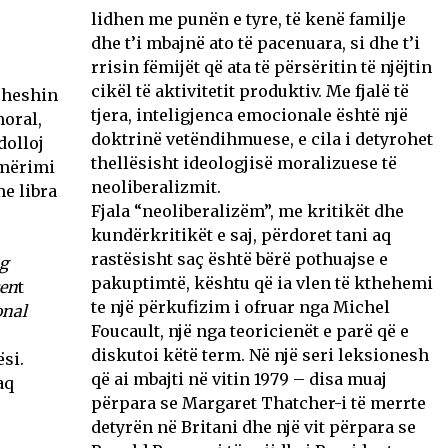
lidhen me punën e tyre, të kenë familje
dhe t’i mbajnë ato të pacenuara, si dhe t’i
rrisin fëmijët që ata të përsëritin të njëjtin
cikël të aktivitetit produktiv. Me fjalë të
oheshin
tjera, inteligjenca emocionale është një
oral,
doktrinë vetëndihmuese, e cila i detyrohet
dolloj
thellësisht ideologjisë moralizuese të
jmërimi
neoliberalizmit.
me libra
Fjala “neoliberalizëm”, me kritikët dhe
kundërkritikët e saj, përdoret tani aq
rastësisht saç është bërë pothuajse e
ng
pakuptimtë, kështu që ia vlen të kthehemi
cen
t
te një përkufizim i ofruar nga Michel
onal
Foucault, një nga teoricienët e parë që e
diskutoi këtë term. Në një seri leksionesh
si.
që ai mbajti në vitin 1979 – disa muaj
aq
përpara se Margaret Thatcher-i të merrte
detyrën në Britani dhe një vit përpara se