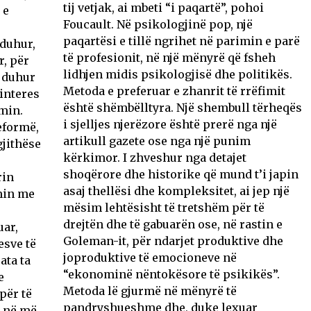
tij vetjak, ai mbeti “i paqartë”, pohoi
 e
Foucault. Në psikologjinë pop, një
paqartësi e tillë ngrihet në parimin e parë
duhur,
të profesionit, në një mënyrë që fsheh
, për
lidhjen midis psikologjisë dhe politikës.
 duhur
Metoda e preferuar e zhanrit të rrëfimit
 interes
është shëmbëlltyra. Një shembull tërheqës
imin.
i sjelljes njerëzore është prerë nga një
eformë,
artikull gazete ose nga një punim
gjithëse
kërkimor. I zhveshur nga detajet
shoqërore dhe historike që mund t’i japin
rin
asaj thellësi dhe kompleksitet, ai jep një
min me
mësim lehtësisht të tretshëm për të
drejtën dhe të gabuarën ose, në rastin e
uar,
Goleman-it, për ndarjet produktive dhe
esve të
joproduktive të emocioneve në
ata ta
“ekonominë nëntokësore të psikikës”.
e
Metoda lë gjurmë në mënyrë të
për të
pandryshueshme dhe, duke lexuar
r në më