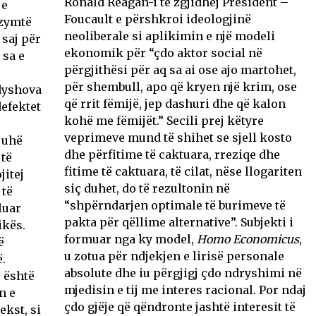
Ronald Reagan-i të zgjidhej President – ​​
 e
Foucault e përshkroi ideologjinë
 zymtë
neoliberale si aplikimin e një modeli
 saj për
ekonomik për “çdo aktor social në
 sa e
përgjithësi për aq sa ai ose ajo martohet,
për shembull, apo që kryen një krim, ose
 dyshova
që rrit fëmijë, jep dashuri dhe që kalon
defektet
kohë me fëmijët.” Secili prej këtyre
veprimeve mund të shihet se sjell kosto
juhë
dhe përfitime të caktuara, rreziqe dhe
të
fitime të caktuara, të cilat, nëse llogariten
jitej
siç duhet, do të rezultonin në
 të
“shpërndarjen optimale të burimeve të
luar
pakta për qëllime alternative”. Subjekti i
ikës.
formuar nga ky model,
Homo
Economicus
,
ë
u zotua për ndjekjen e lirisë personale
ë.
absolute dhe iu përgjigj çdo ndryshimi në
 është
mjedisin e tij me interes racional. Por ndaj
n e
çdo gjëje që qëndronte jashtë interesit të
ekst, si