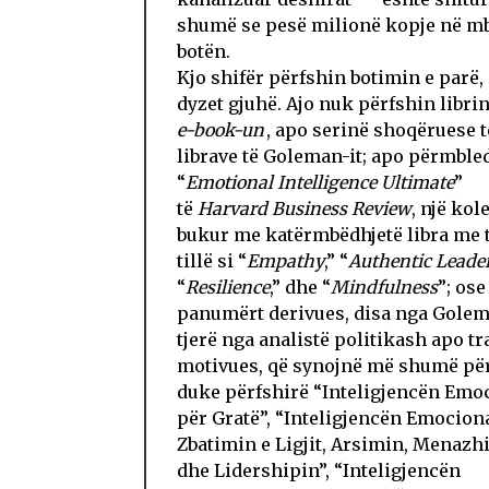
shumë se pesë milionë kopje në m
botën.
Kjo shifër përfshin botimin e parë,
dyzet gjuhë. Ajo nuk përfshin librin
e-book-un
, apo serinë shoqëruese t
librave të Goleman-it; apo përmble
“
Emotional Intelligence
Ultimate
”
të
Harvard Business Review
, një kol
bukur me katërmbëdhjetë libra me ti
tillë si “
Empathy
,” “
Authentic
Leade
“
Resilience
,” dhe “
Mindfulness
”; ose
panumërt derivues, disa nga Golema
tjerë nga analistë politikash apo tr
motivues, që synojnë më shumë pë
duke përfshirë “Inteligjencën Emo
për Gratë”, “Inteligjencën Emocion
Zbatimin e Ligjit, Arsimin, Menaz
dhe Lidershipin”, “Inteligjencën