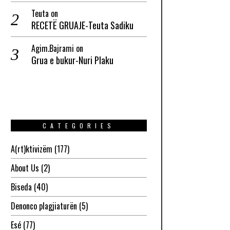
Teuta
on
RECETË GRUAJE-Teuta Sadiku
Agim.Bajrami
on
Grua e bukur-Nuri Plaku
CATEGORIES
A(rt)ktivizëm
(177)
About Us
(2)
Biseda
(40)
Denonco plagjiaturën
(5)
Esé
(77)