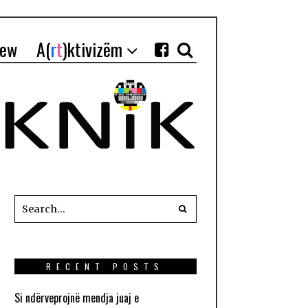
iew
A(
r
t
)ktivizëm
RECENT POSTS
Si ndërveprojnë mendja juaj e