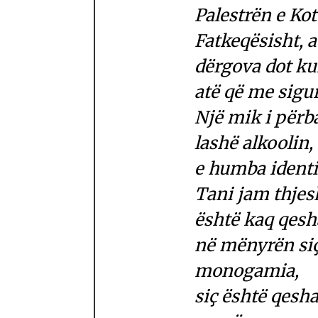
Palestrën e Kot
Fatkeqësisht, 
dërgova dot ku
atë që me sigur
Një mik i përb
lashë alkoolin,
e humba identit
Tani jam thjesht
është kaq qesh
në mënyrën siç
monogamia,
siç është qesha