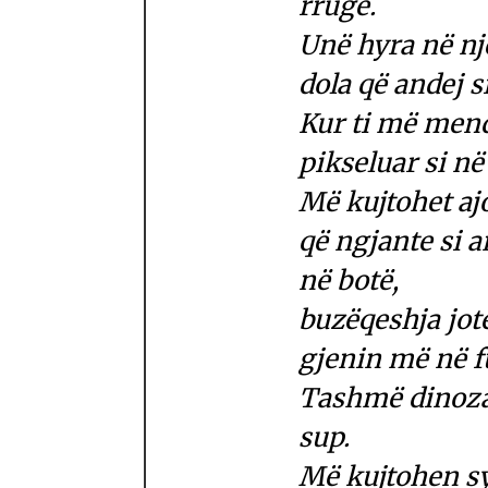
rrugë.
Unë hyra në një
dola që andej s
Kur ti më mend
pikseluar si n
Më kujtohet ajo
që ngjante si a
në botë,
buzëqeshja jote
gjenin më në f
Tashmë dinozau
sup.
Më kujtohen sy