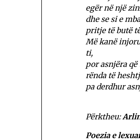
egër në një zi
dhe se si e mb
pritje të butë t
Më kanë injoru
ti,
por asnjëra që 
rënda të heshtj
pa derdhur asn
Përktheu:
Arli
Poezia e lexua