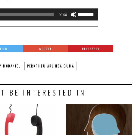
Audio
Use
00:00
Player
Up/Down
Arrow
keys
TTER
GOOGLE
PINTEREST
to
Y MCDANIEL
PËRKTHEU ARLINDA GUMA
increase
or
decrease
T BE INTERESTED IN
volume.