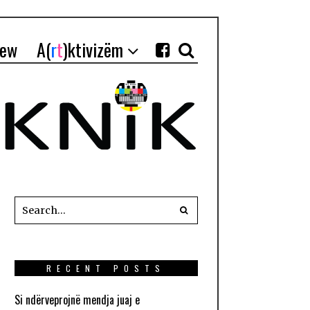
iew
A(
r
t
)ktivizëm
RECENT POSTS
Si ndërveprojnë mendja juaj e