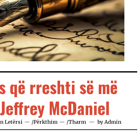
s që rreshti së më
Jeffrey McDaniel
in
Letërsi
/
Përkthim
/
Tharm
by
Admin