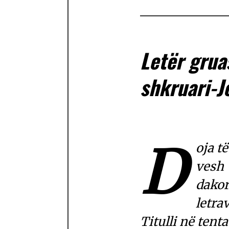
Letër grua
shkruari-J
D
oja t
vesh 
dakor
letra
Titulli në tent