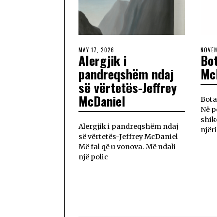
MAY 17, 2026
NOVEM
Alergjik i
Bot
pandreqshëm ndaj
Mc
së vërtetës-Jeffrey
McDaniel
Bota
Në p
shik
Alergjik i pandreqshëm ndaj
njëri
së vërtetës-Jeffrey McDaniel
Më fal që u vonova. Më ndali
një polic