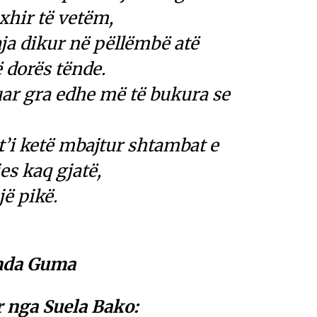
nxhir të vetëm,
aja dikur në pëllëmbë atë
ë dorës tënde.
ar gra edhe më të bukura se
t’i ketë mbajtur shtambat e
es kaq gjatë,
jë pikë.
nda Guma
r nga Suela Bako: