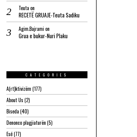
Teuta
on
RECETË GRUAJE-Teuta Sadiku
Agim.Bajrami
on
Grua e bukur-Nuri Plaku
CATEGORIES
A(rt)ktivizëm
(177)
About Us
(2)
Biseda
(40)
Denonco plagjiaturën
(5)
Esé
(77)