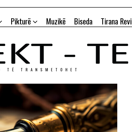
Pikturë
Muzikë
Biseda
Tirana Rev
O TЁ TRANSMETOHET