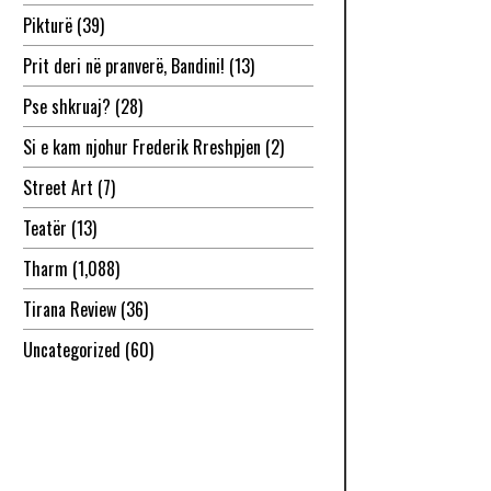
Pikturë
(39)
Prit deri në pranverë, Bandini!
(13)
Pse shkruaj?
(28)
Si e kam njohur Frederik Rreshpjen
(2)
Street Art
(7)
Teatër
(13)
Tharm
(1,088)
Tirana Review
(36)
Uncategorized
(60)