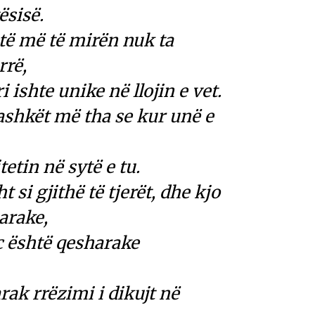
ësisë.
atë më të mirën nuk ta
rrë,
i ishte unike në llojin e vet.
ashkët më tha se kur unë e
etin në sytë e tu.
 si gjithë të tjerët, dhe kjo
arake,
 është qesharake
rak rrëzimi i dikujt në