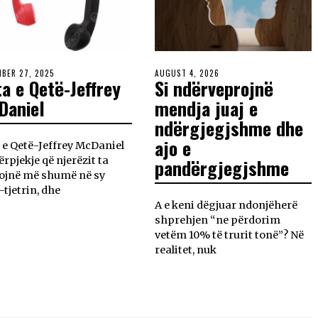
BER 27, 2025
AUGUST 4, 2026
a e Qetë-Jeffrey
Si ndërveprojnë
Daniel
mendja juaj e
ndërgjegjshme dhe
ajo e
 e Qetë-Jeffrey McDaniel
ërpjekje që njerëzit ta
pandërgjegjshme
ojnë më shumë në sy
-tjetrin, dhe
A e keni dëgjuar ndonjëherë
shprehjen “ne përdorim
vetëm 10% të trurit tonë”? Në
realitet, nuk