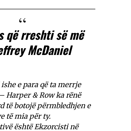
s që rreshti së më
effrey McDaniel
ë ishe e para që ta merrje
– Harper & Row ka rënë
d të botojë përmbledhjen e
ve të mia për ty.
ativë është Ekzorcisti në