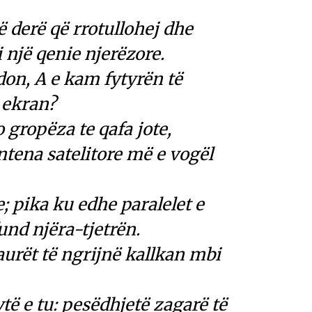
 derë që rrotullohej dhe
i një qenie njerëzore.
on, A e kam fytyrën të
ë ekran?
 gropëza te qafa jote,
ntena satelitore më e vogël
; pika ku edhe paralelet e
und njëra-tjetrën.
rët të ngrijnë kallkan mbi
të e tu: pesëdhjetë zagarë të