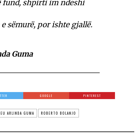
 fund, shpirti im ndeshi
 e sëmurë, por ishte gjallë.
nda Guma
TTER
GOOGLE
PINTEREST
HEU ARLINDA GUMA
ROBERTO BOLANJO