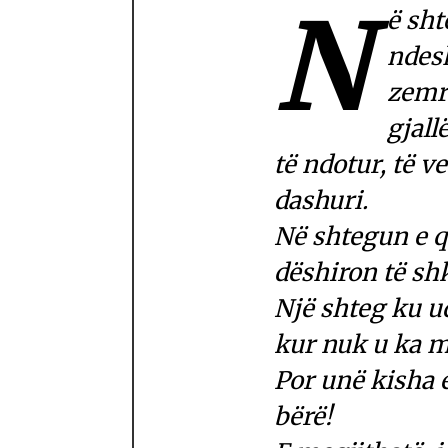
N
ë sht
ndes
zemrë
gjallë
të ndotur, të v
dashuri.
Në shtegun e q
dëshiron të sh
Një shteg ku u
kur nuk u ka m
Por unë kisha 
bërë!