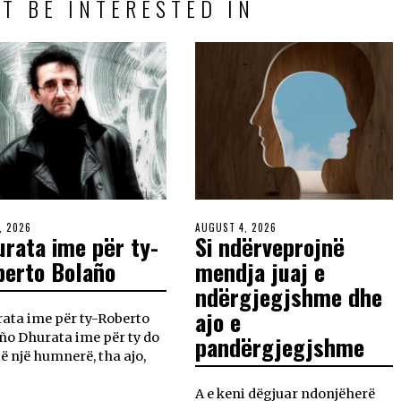
T BE INTERESTED IN
, 2026
AUGUST 4, 2026
rata ime për ty-
Si ndërveprojnë
berto Bolaño
mendja juaj e
ndërgjegjshme dhe
ajo e
ata ime për ty-Roberto
ño Dhurata ime për ty do
pandërgjegjshme
etë një humnerë, tha ajo,
A e keni dëgjuar ndonjëherë