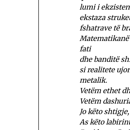
lumi i ekzisten
ekstaza struket
fshatrave të br
Matematikanë 
fati
dhe banditë sh
si realitete ujo
metalik.
Vetëm ethet dh
Vetëm dashuria
Jo këto shtigje,
As këto labirin