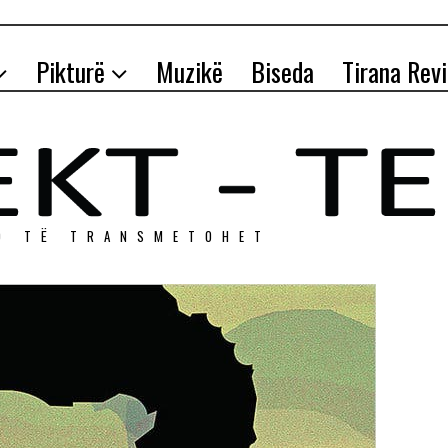
Pikturë
Muzikë
Biseda
Tirana Rev
O TЁ TRANSMETOHET