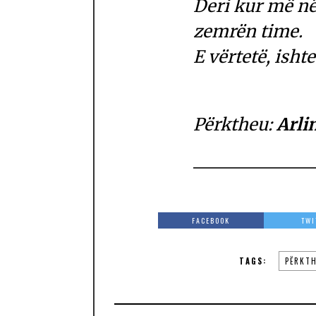
Deri kur më në
zemrën time.
E vërtetë, ishte
Përktheu:
Arli
FACEBOOK
TWI
TAGS:
PËRKT