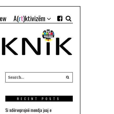
iew
A(
r
t
)ktivizëm
RECENT POSTS
Si ndërveprojnë mendja juaj e