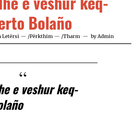
dhe e veshur keq-
erto Bolaño
n
Letërsi
/
Përkthim
/
Tharm
by
Admin
he e veshur keq-
olaño