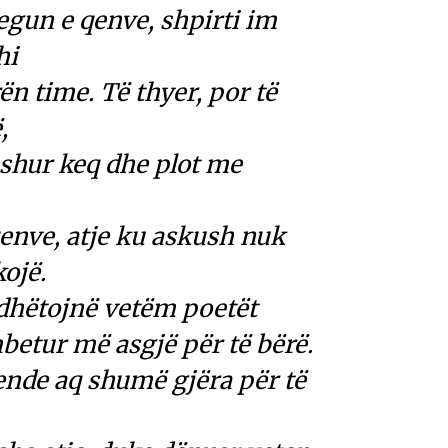
egun e qenve, shpirti im
hi
n time. Të thyer, por të
,
eshur keq dhe plot me
enve, atje ku askush nuk
kojë.
dhëtojnë vetëm poetët
betur më asgjë për të bërë.
ende aq shumë gjëra për të