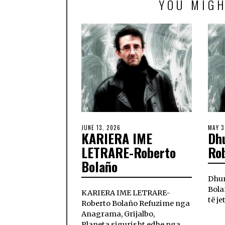
YOU MIGH
JUNE 13, 2026
MAY 3
KARIERA IME
Dhu
LETRARE-Roberto
Ro
Bolaño
Dhur
Bola
KARIERA IME LETRARE-
të j
Roberto Bolaño Refuzime nga
Anagrama, Grijalbo,
Planeta,sigurisht edhe nga