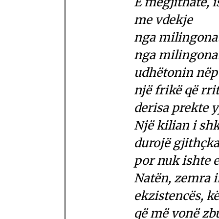
E megjithatë, i
me vdekje
nga milingona
nga milingonat
udhëtonin nëpë
një frikë që rri
derisa prekte y
Një kilian i s
durojë gjithçk
por nuk ishte e
Natën, zemra i
ekzistencës, k
që më vonë zbu