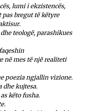
cës, lumi i ekzistencës,
 pas bregut të këtyre
aktisur.
dhe teologë, parashikues
faqeshin
re në mes të një realiteti
e poezia ngjallin vizione.
 dhe kujtesa.
 as këto fusha.
te.