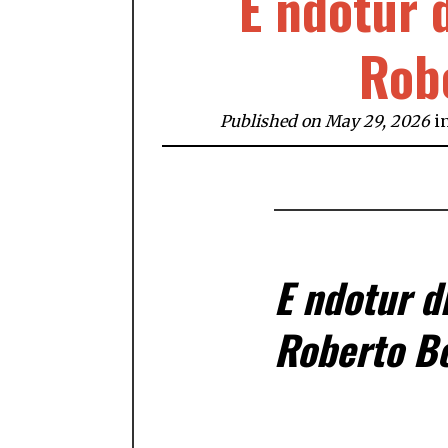
E ndotur 
Rob
Published on May 29, 2026
i
E ndotur d
Roberto B