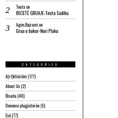
Teuta
on
RECETË GRUAJE-Teuta Sadiku
Agim.Bajrami
on
Grua e bukur-Nuri Plaku
CATEGORIES
A(rt)ktivizëm
(177)
About Us
(2)
Biseda
(40)
Denonco plagjiaturën
(5)
Esé
(77)