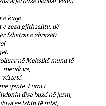
sha atje: duke dënuar veten
t e kuqe
 e zeza gjithashtu, që
r fshatrat e zbrazët:
tej
jet.
hkolluar në Meksikë mund të
a, mendova,
 vërtetë.
me qante. Lumi i
ëndonin disa buzë në jerm,
lova se ishin të miat,