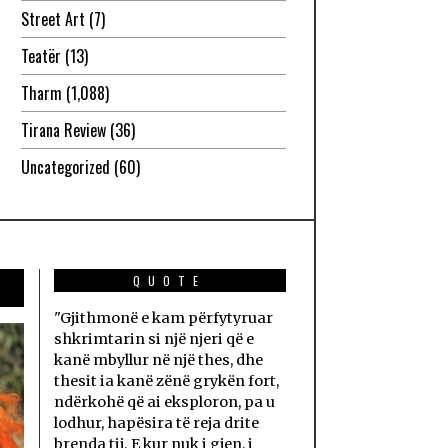
Street Art
(7)
Teatër
(13)
Tharm
(1,088)
Tirana Review
(36)
Uncategorized
(60)
QUOTE
"Gjithmonë e kam përfytyruar
shkrimtarin si një njeri që e
kanë mbyllur në një thes, dhe
thesit ia kanë zënë grykën fort,
ndërkohë që ai eksploron, pa u
lodhur, hapësira të reja drite
brenda tij. E kur nuk i gjen, i