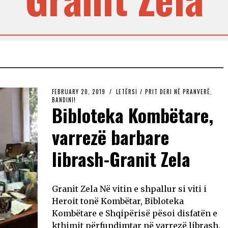
FEBRUARY 20, 2019
LETËRSI
/
PRIT DERI NË PRANVERË,
BANDINI!
Bibloteka Kombëtare,
varrezë barbare
librash-Granit Zela
Granit Zela Në vitin e shpallur si viti i
Heroit tonë Kombëtar, Bibloteka
Kombëtare e Shqipërisë pësoi disfatën e
kthimit përfundimtar në varrezë librash.