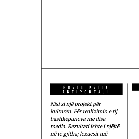
RRETH KËTIJ
ANTIPORTALI
Nisi si një projekt për
kulturën. Për realizimin e tij
bashkëpunova me disa
media. Rezultati ishte i njëjtë
në të gjitha; lexuesit më