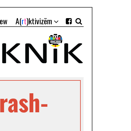
iew
A(
r
t
)ktivizëm
brash-