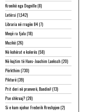
Kronikë nga Dogville
(8)
Letërsi
(1,542)
Libraria në rrugën 84
(7)
Meqë ra fjala
(18)
Muzikë
(26)
Në kohërat e kolerës
(58)
Në kujtim të Hans-Joachim Lanksch
(20)
Përkthim
(730)
Pikturë
(39)
Prit deri në pranverë, Bandini!
(13)
Pse shkruaj?
(28)
Si e kam njohur Frederik Rreshpjen
(2)