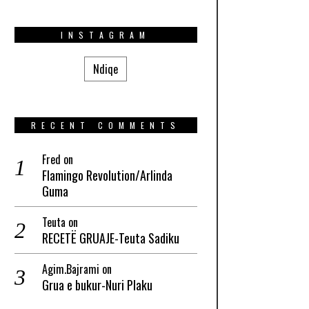
INSTAGRAM
Ndiqe
RECENT COMMENTS
Fred
on
Flamingo Revolution/Arlinda
Guma
Teuta
on
RECETË GRUAJE-Teuta Sadiku
Agim.Bajrami
on
Grua e bukur-Nuri Plaku