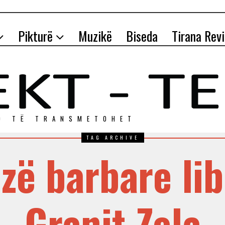
Pikturë
Muzikë
Biseda
Tirana Rev
O TЁ TRANSMETOHET
TAG ARCHIVE
zë barbare li
Granit Zela