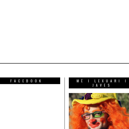
FACEBOOK
MË I LEXUARI I
JAVES