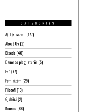
CATEGORIES
A(rt)ktivizëm
(177)
About Us
(2)
Biseda
(40)
Denonco plagjiaturën
(5)
Esé
(77)
Feminizëm
(29)
Filozofi
(13)
Gjuhësi
(2)
Kinema
(66)