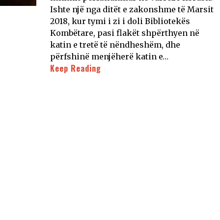
Ishte një nga ditët e zakonshme të Marsit
2018, kur tymi i zi i doli Bibliotekës
Kombëtare, pasi flakët shpërthyen në
katin e tretë të nëndheshëm, dhe
përfshinë menjëherë katin e…
Keep Reading