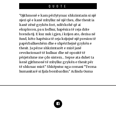
QUOTE
"Gjithmonë e kam përfytyruar shkrimtarin si një
njeri që e kanë mbyllur në një thes, dhe thesit ia
kanë zënë grykën fort, ndërkohë që ai
eksploron, pa u lodhur, hapësira të reja drite
brenda tij. E kur nuk i gjen, i krijon ato, derisa në
fund, këto hapësira të reja krijojnë një presion të
papërballueshëm dhe e shpërthejnë grykën e
thesit. Ja përse shkrimtarët e mirë janë
revolucionarë të kulluar dhe në opozitë të
përjetshme me çdo sistem... Sepse ata duhet ta
kenë gjithmonë të mbyllur grykën e thesit për
të shkruar mirë." Shkëputur nga romani "Terma
humanitarë si fjala bombardim." Arlinda Guma