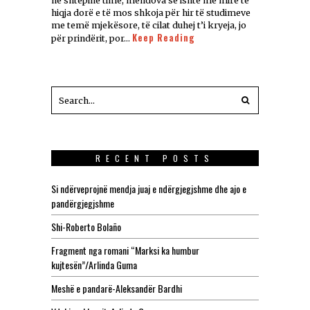
në shtëpinë time, mendova se ishte më mirë të
hiqja dorë e të mos shkoja për hir të studimeve
me temë mjekësore, të cilat duhej t’i kryeja, jo
Keep Reading
për prindërit, por…
RECENT POSTS
Si ndërveprojnë mendja juaj e ndërgjegjshme dhe ajo e
pandërgjegjshme
Shi-Roberto Bolaño
Fragment nga romani “Marksi ka humbur
kujtesën”/Arlinda Guma
Meshë e pandarë-Aleksandër Bardhi