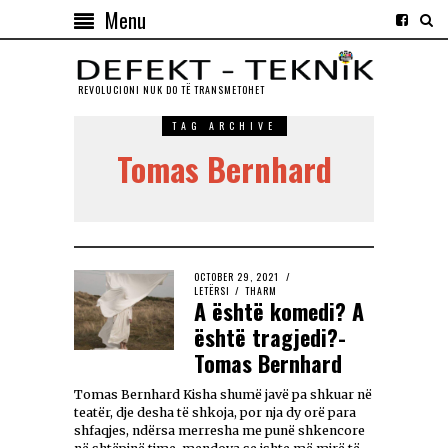
Menu
REVOLUCIONI NUK DO TЁ TRANSMETOHET
TAG ARCHIVE
Tomas Bernhard
OCTOBER 29, 2021
LETËRSI
/
THARM
A është komedi? A
është tragjedi?-
Tomas Bernhard
Tomas Bernhard Kisha shumë javë pa shkuar në
teatër, dje desha të shkoja, por nja dy orë para
shfaqjes, ndërsa merresha me punë shkencore