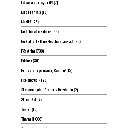
Libraria në rrugën 84
(7)
Meqë ra fjala
(18)
Muzikë
(26)
Në kohërat e kolerës
(58)
Në kujtim të Hans-Joachim Lanksch
(20)
Përkthim
(730)
Pikturë
(39)
Prit deri në pranverë, Bandini!
(13)
Pse shkruaj?
(28)
Si e kam njohur Frederik Rreshpjen
(2)
Street Art
(7)
Teatër
(13)
Tharm
(1,088)