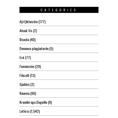
CATEGORIES
A(rt)ktivizëm
(177)
About Us
(2)
Biseda
(40)
Denonco plagjiaturën
(5)
Esé
(77)
Feminizëm
(29)
Filozofi
(13)
Gjuhësi
(2)
Kinema
(66)
Kronikë nga Dogville
(8)
Letërsi
(1,542)