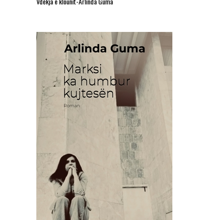
Vdekja e klounit-Arlinda Guma