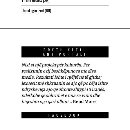
Tirana Review
(36)
Uncategorized
(60)
RRETH KËTIJ
ANTIPORTALI
Nisi si një projekt për kulturën. Për
realizimin e tij bashkëpunova me disa
media. Rezultati ishte i njëjtë në të gjitha;
lexuesit më shkruanin se ajo që po bëja ishte
ndryshe nga ajo që ofronte shtypi i Tiranës,
ndërkohë që shkrimet e mia sa vinin dhe
hiqeshin nga qarkullimi...
Read More
FACEBOOK