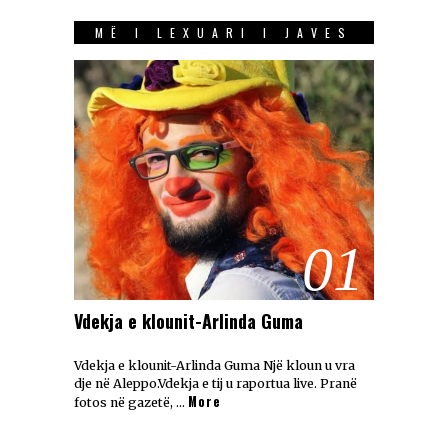
MË I LEXUARI I JAVES
01
Vdekja e klounit-Arlinda Guma
Vdekja e klounit-Arlinda Guma Një kloun u vra
dje në Aleppo.Vdekja e tij u raportua live. Pranë
More
fotos në gazetë, …