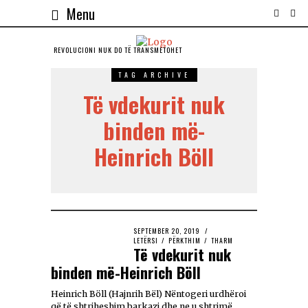
Menu
REVOLUCIONI NUK DO TЁ TRANSMETOHET
TAG ARCHIVE
Të vdekurit nuk
binden më-
Heinrich Böll
SEPTEMBER 20, 2019
LETËRSI
/
PËRKTHIM
/
THARM
Të vdekurit nuk
binden më-Heinrich Böll
Heinrich Böll (Hajnrih Bël) Nëntogeri urdhëroi
që të shtriheshim barkazi dhe ne u shtrimë