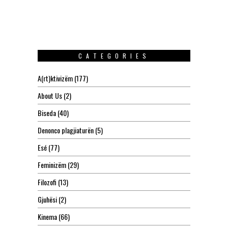
CATEGORIES
A(rt)ktivizëm
(177)
About Us
(2)
Biseda
(40)
Denonco plagjiaturën
(5)
Esé
(77)
Feminizëm
(29)
Filozofi
(13)
Gjuhësi
(2)
Kinema
(66)