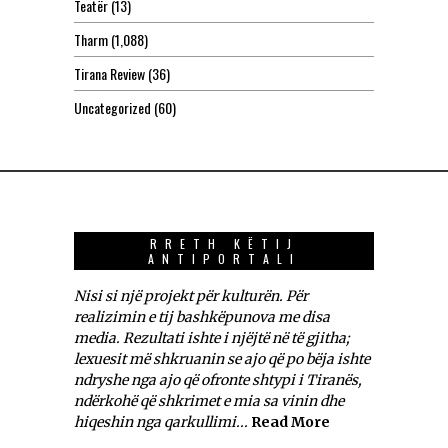
Teatër
(13)
Tharm
(1,088)
Tirana Review
(36)
Uncategorized
(60)
RRETH KËTIJ
ANTIPORTALI
Nisi si një projekt për kulturën. Për
realizimin e tij bashkëpunova me disa
media. Rezultati ishte i njëjtë në të gjitha;
lexuesit më shkruanin se ajo që po bëja ishte
ndryshe nga ajo që ofronte shtypi i Tiranës,
ndërkohë që shkrimet e mia sa vinin dhe
hiqeshin nga qarkullimi...
Read More