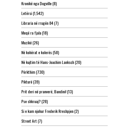
Kronikë nga Dogville
(8)
Letërsi
(1,542)
Libraria në rrugën 84
(7)
Meqë ra fjala
(18)
Muzikë
(26)
Në kohërat e kolerës
(58)
Në kujtim të Hans-Joachim Lanksch
(20)
Përkthim
(730)
Pikturë
(39)
Prit deri në pranverë, Bandini!
(13)
Pse shkruaj?
(28)
Si e kam njohur Frederik Rreshpjen
(2)
Street Art
(7)