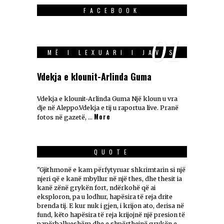
FACEBOOK
01
MË I LEXUARI I JAVES
Vdekja e klounit-Arlinda Guma
Vdekja e klounit-Arlinda Guma Një kloun u vra
dje në Aleppo.Vdekja e tij u raportua live. Pranë
More
fotos në gazetë, …
QUOTE
"Gjithmonë e kam përfytyruar shkrimtarin si një
njeri që e kanë mbyllur në një thes, dhe thesit ia
kanë zënë grykën fort, ndërkohë që ai
eksploron, pa u lodhur, hapësira të reja drite
brenda tij. E kur nuk i gjen, i krijon ato, derisa në
fund, këto hapësira të reja krijojnë një presion të
papërballueshëm dhe e shpërthejnë grykën e