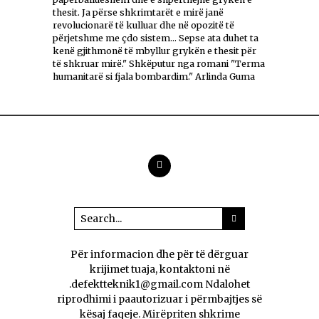
thesit. Ja përse shkrimtarët e mirë janë
revolucionarë të kulluar dhe në opozitë të
përjetshme me çdo sistem... Sepse ata duhet ta
kenë gjithmonë të mbyllur grykën e thesit për
të shkruar mirë." Shkëputur nga romani "Terma
humanitarë si fjala bombardim." Arlinda Guma
Për informacion dhe për të dërguar
krijimet tuaja, kontaktoni në
.defektteknik1@gmail.com Ndalohet
riprodhimi i paautorizuar i përmbajtjes së
kësaj faqeje. Mirëpriten shkrime