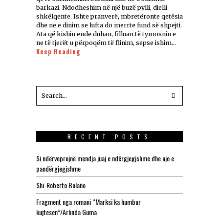
barkazi. Ndodheshim në një buzë pylli, dielli
shkëlqente. Ishte pranverë, mbretëronte qetësia
dhe ne e dinim se lufta do merrte fund së shpejti.
Ata që kishin ende duhan, filluan të tymosnin e
ne të tjerët u përpoqëm të flinim, sepse ishim…
Keep Reading
RECENT POSTS
Si ndërveprojnë mendja juaj e ndërgjegjshme dhe ajo e
pandërgjegjshme
Shi-Roberto Bolaño
Fragment nga romani “Marksi ka humbur
kujtesën”/Arlinda Guma