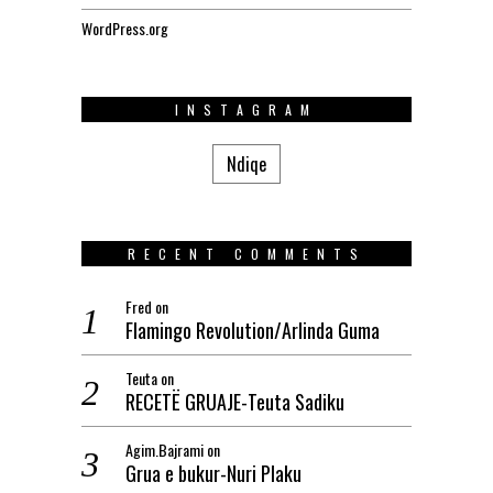
WordPress.org
INSTAGRAM
Ndiqe
RECENT COMMENTS
Fred
on
Flamingo Revolution/Arlinda Guma
Teuta
on
RECETË GRUAJE-Teuta Sadiku
Agim.Bajrami
on
Grua e bukur-Nuri Plaku