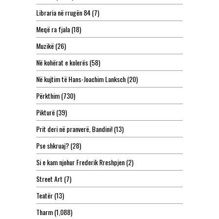
Libraria në rrugën 84
(7)
Meqë ra fjala
(18)
Muzikë
(26)
Në kohërat e kolerës
(58)
Në kujtim të Hans-Joachim Lanksch
(20)
Përkthim
(730)
Pikturë
(39)
Prit deri në pranverë, Bandini!
(13)
Pse shkruaj?
(28)
Si e kam njohur Frederik Rreshpjen
(2)
Street Art
(7)
Teatër
(13)
Tharm
(1,088)