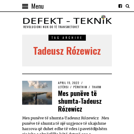
Menu
REVOLUCIONI NUK DO TЁ TRANSMETOHET
TAG ARCHIVE
Tadeusz Rózewicz
APRIL 15, 2022
LETËRSI
/
PËRKTHIM
/
THARM
Mes punëve të
shumta-Tadeusz
Rózewicz
Mes punëve të shumta-Tadeusz Rózewicz Mes
punëve të shumta të një urgjence të skajshme
harrova që duhet edhe të vdes i pavetëdijshëm