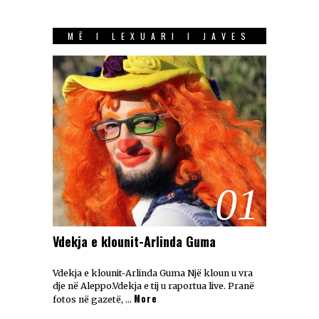
MË I LEXUARI I JAVES
01
Vdekja e klounit-Arlinda Guma
Vdekja e klounit-Arlinda Guma Një kloun u vra
dje në Aleppo.Vdekja e tij u raportua live. Pranë
More
fotos në gazetë, …