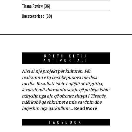
Tirana Review
(36)
Uncategorized
(60)
RRETH KËTIJ
ANTIPORTALI
Nisi si një projekt për kulturën. Për
realizimin e tij bashkëpunova me disa
media. Rezultati ishte i njëjtë në të gjitha;
lexuesit më shkruanin se ajo që po bëja ishte
ndryshe nga ajo që ofronte shtypi i Tiranës,
ndërkohë që shkrimet e mia sa vinin dhe
hiqeshin nga qarkullimi...
Read More
FACEBOOK