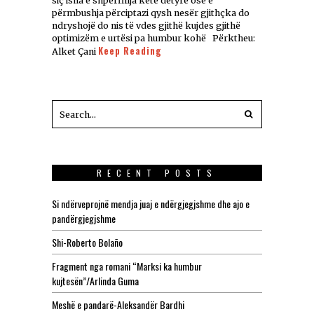
siç isha e shpërfillja këtë detyrë ose e
përmbushja përciptazi qysh nesër gjithçka do
ndryshojë do nis të vdes gjithë kujdes gjithë
optimizëm e urtësi pa humbur kohë Përktheu:
Keep Reading
Alket Çani
RECENT POSTS
Si ndërveprojnë mendja juaj e ndërgjegjshme dhe ajo e
pandërgjegjshme
Shi-Roberto Bolaño
Fragment nga romani “Marksi ka humbur
kujtesën”/Arlinda Guma
Meshë e pandarë-Aleksandër Bardhi