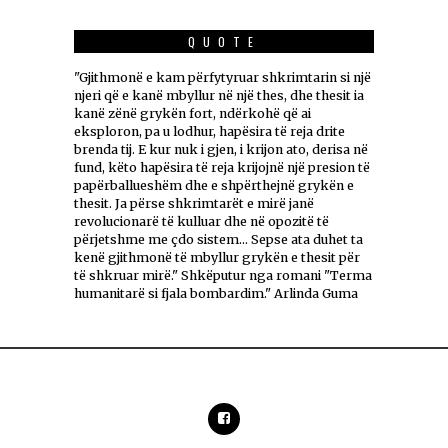
QUOTE
"Gjithmonë e kam përfytyruar shkrimtarin si një
njeri që e kanë mbyllur në një thes, dhe thesit ia
kanë zënë grykën fort, ndërkohë që ai
eksploron, pa u lodhur, hapësira të reja drite
brenda tij. E kur nuk i gjen, i krijon ato, derisa në
fund, këto hapësira të reja krijojnë një presion të
papërballueshëm dhe e shpërthejnë grykën e
thesit. Ja përse shkrimtarët e mirë janë
revolucionarë të kulluar dhe në opozitë të
përjetshme me çdo sistem... Sepse ata duhet ta
kenë gjithmonë të mbyllur grykën e thesit për
të shkruar mirë." Shkëputur nga romani "Terma
humanitarë si fjala bombardim." Arlinda Guma