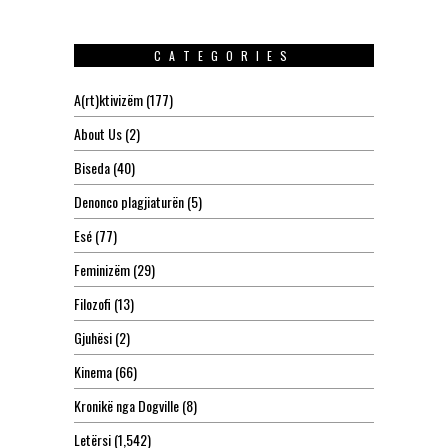
CATEGORIES
A(rt)ktivizëm
(177)
About Us
(2)
Biseda
(40)
Denonco plagjiaturën
(5)
Esé
(77)
Feminizëm
(29)
Filozofi
(13)
Gjuhësi
(2)
Kinema
(66)
Kronikë nga Dogville
(8)
Letërsi
(1,542)