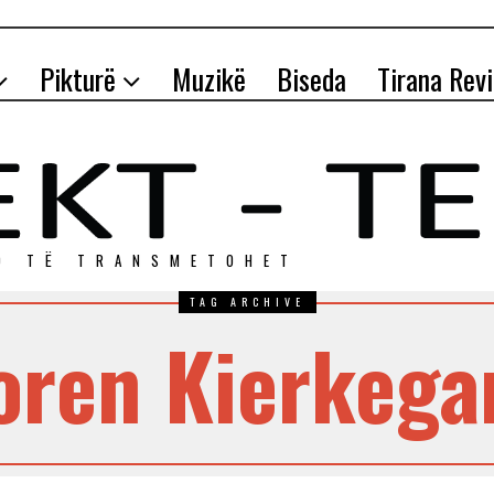
Pikturë
Muzikë
Biseda
Tirana Rev
O TЁ TRANSMETOHET
TAG ARCHIVE
oren Kierkega