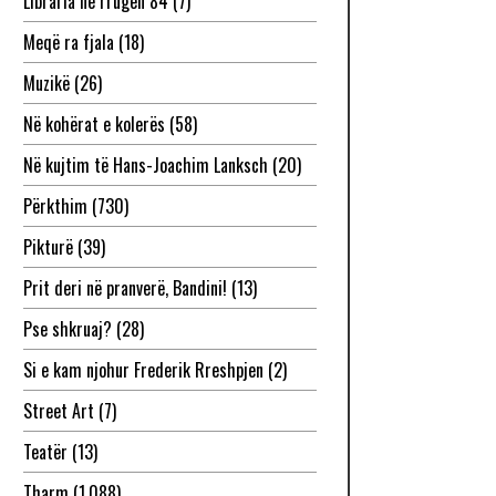
Libraria në rrugën 84
(7)
Meqë ra fjala
(18)
Muzikë
(26)
Në kohërat e kolerës
(58)
Në kujtim të Hans-Joachim Lanksch
(20)
Përkthim
(730)
Pikturë
(39)
Prit deri në pranverë, Bandini!
(13)
Pse shkruaj?
(28)
Si e kam njohur Frederik Rreshpjen
(2)
Street Art
(7)
Teatër
(13)
Tharm
(1,088)