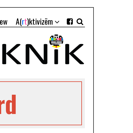
iew
A(
r
t
)ktivizëm
rd