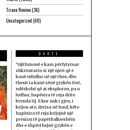
Tirana Review
(36)
Uncategorized
(60)
QUOTE
"Gjithmonë e kam përfytyruar
shkrimtarin si një njeri që e
kanë mbyllur në një thes, dhe
thesit ia kanë zënë grykën fort,
ndërkohë që ai eksploron, pa u
lodhur, hapësira të reja drite
brenda tij. E kur nuk i gjen, i
1
krijon ato, derisa në fund, këto
hapësira të reja krijojnë një
presion të papërballueshëm
dhe e shpërthejnë grykën e