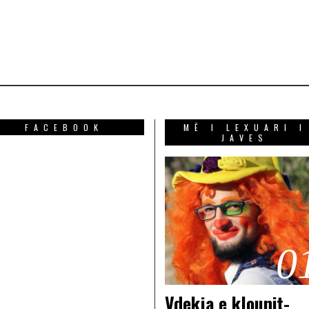
FACEBOOK
MË I LEXUARI I
JAVES
0
Vdekja e klounit-