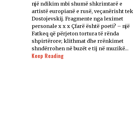
një ndikim mbi shumë shkrimtarë e
artistë europianë e rusë, veçanërisht tek
Dostojevskij. Fragmente nga leximet
personale x x x Çfarë është poeti? – një
Fatkeq që përjeton tortura të rënda
shpirtërore; klithmat dhe rrënkimet
shndërrohen në buzët e tij në muzikë…
Keep Reading