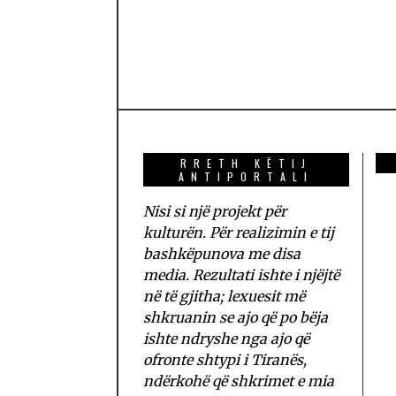
RRETH KËTIJ
ANTIPORTALI
Nisi si një projekt për
kulturën. Për realizimin e tij
bashkëpunova me disa
media. Rezultati ishte i njëjtë
në të gjitha; lexuesit më
shkruanin se ajo që po bëja
ishte ndryshe nga ajo që
ofronte shtypi i Tiranës,
ndërkohë që shkrimet e mia