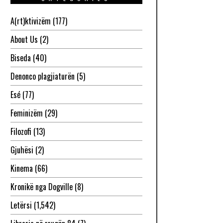
A(rt)ktivizëm
(177)
About Us
(2)
Biseda
(40)
Denonco plagjiaturën
(5)
Esé
(77)
Feminizëm
(29)
Filozofi
(13)
Gjuhësi
(2)
Kinema
(66)
Kronikë nga Dogville
(8)
Letërsi
(1,542)