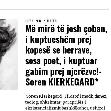
JULY 4, 2018
LETËRSI
Më mirë të jesh çoban,
i kuptueshëm prej
kopesë se berrave,
sesa poet, i kuptuar
gabim prej njerëzve!-
Soren KIERKEGARD*
Soren Kierkegard- Filozof i madh danez,
teolog, shkrimtar, paraprijës i
ekzistencializmit bashkëkohor, ushtroi