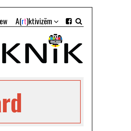
iew
A(
r
t
)ktivizëm
ard