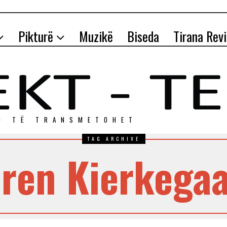
Pikturë
Muzikë
Biseda
Tirana Rev
O TЁ TRANSMETOHET
TAG ARCHIVE
ren Kierkega