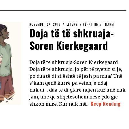
NOVEMBER 24, 2019
LETËRSI
/
PËRKTHIM
/
THARM
Doja të të shkruaja-
Soren Kierkegaard
Doja të të shkruaja-Soren Kierkegaard
Doja të të shkruaja, jo për të pyetur si je,
po dua të di si është të jesh pa mua? Unë
s’kam qenë kurrë pa veten, e ndaj
nuk di… dua të di çfarë ndjen kur unë nuk
jam, unë që shqetësohem nëse çdo gjë
Keep Reading
shkon mire. Kur nuk më…