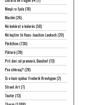
Libraria në rrugën 84
(7)
Meqë ra fjala
(18)
Muzikë
(26)
Në kohërat e kolerës
(58)
Në kujtim të Hans-Joachim Lanksch
(20)
Përkthim
(730)
Pikturë
(39)
Prit deri në pranverë, Bandini!
(13)
Pse shkruaj?
(28)
Si e kam njohur Frederik Rreshpjen
(2)
Street Art
(7)
Teatër
(13)
Tharm
(1,088)