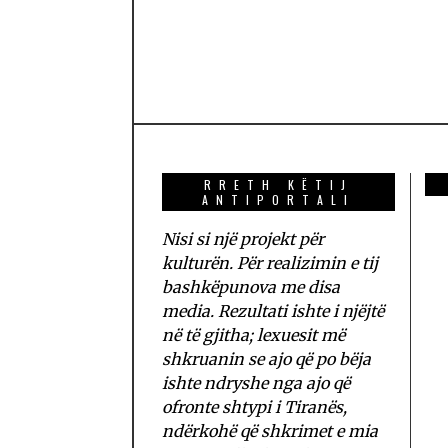
RRETH KËTIJ
ANTIPORTALI
Nisi si një projekt për
kulturën. Për realizimin e tij
bashkëpunova me disa
media. Rezultati ishte i njëjtë
në të gjitha; lexuesit më
shkruanin se ajo që po bëja
ishte ndryshe nga ajo që
ofronte shtypi i Tiranës,
ndërkohë që shkrimet e mia