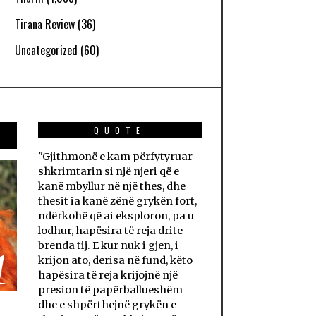
Tirana Review
(36)
Uncategorized
(60)
QUOTE
"Gjithmonë e kam përfytyruar
shkrimtarin si një njeri që e
kanë mbyllur në një thes, dhe
thesit ia kanë zënë grykën fort,
ndërkohë që ai eksploron, pa u
lodhur, hapësira të reja drite
brenda tij. E kur nuk i gjen, i
1
krijon ato, derisa në fund, këto
hapësira të reja krijojnë një
presion të papërballueshëm
dhe e shpërthejnë grykën e