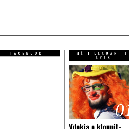
FACEBOOK
MË I LEXUARI I
JAVES
0
Vdekja e klounit-