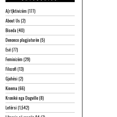
A(rt)ktivizëm
(177)
About Us
(2)
Biseda
(40)
Denonco plagjiaturën
(5)
Esé
(77)
Feminizëm
(29)
Filozofi
(13)
Gjuhësi
(2)
Kinema
(66)
Kronikë nga Dogville
(8)
Letërsi
(1,542)