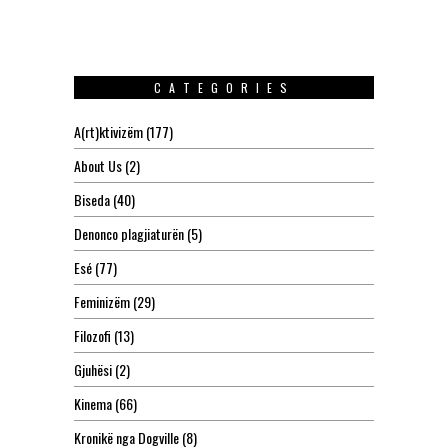
CATEGORIES
A(rt)ktivizëm
(177)
About Us
(2)
Biseda
(40)
Denonco plagjiaturën
(5)
Esé
(77)
Feminizëm
(29)
Filozofi
(13)
Gjuhësi
(2)
Kinema
(66)
Kronikë nga Dogville
(8)