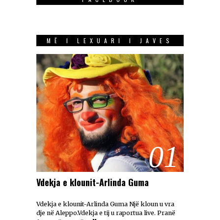
MË I LEXUARI I JAVES
01
Vdekja e klounit-Arlinda Guma
Vdekja e klounit-Arlinda Guma Një kloun u vra
dje në Aleppo.Vdekja e tij u raportua live. Pranë