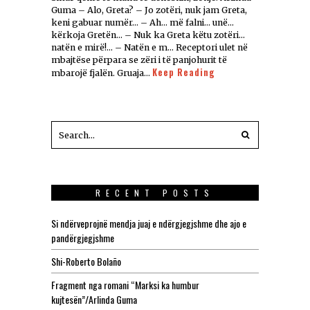
Guma – Alo, Greta? – Jo zotëri, nuk jam Greta,
keni gabuar numër… – Ah… më falni… unë…
kërkoja Gretën… – Nuk ka Greta këtu zotëri…
natën e mirë!… – Natën e m… Receptori ulet në
mbajtëse përpara se zëri i të panjohurit të
Keep Reading
mbarojë fjalën. Gruaja…
RECENT POSTS
Si ndërveprojnë mendja juaj e ndërgjegjshme dhe ajo e
pandërgjegjshme
Shi-Roberto Bolaño
Fragment nga romani “Marksi ka humbur
kujtesën”/Arlinda Guma