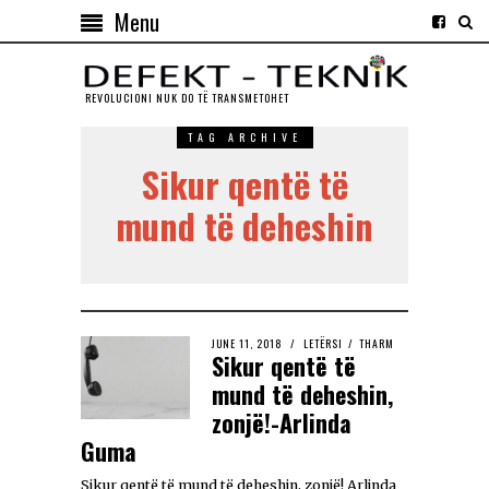
Menu
REVOLUCIONI NUK DO TЁ TRANSMETOHET
TAG ARCHIVE
Sikur qentë të
mund të deheshin
JUNE 11, 2018
LETËRSI
/
THARM
Sikur qentë të
mund të deheshin,
zonjë!-Arlinda
Guma
Sikur qentë të mund të deheshin, zonjë! Arlinda