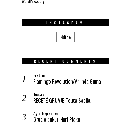
WordPress.org
INSTAGRAM
Ndiqe
RECENT COMMENTS
Fred
on
Flamingo Revolution/Arlinda Guma
Teuta
on
RECETË GRUAJE-Teuta Sadiku
Agim.Bajrami
on
Grua e bukur-Nuri Plaku