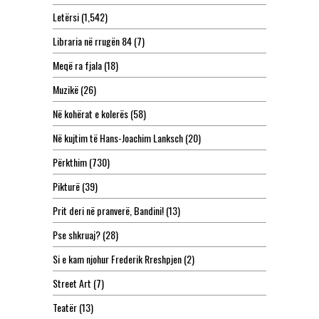
Letërsi
(1,542)
Libraria në rrugën 84
(7)
Meqë ra fjala
(18)
Muzikë
(26)
Në kohërat e kolerës
(58)
Në kujtim të Hans-Joachim Lanksch
(20)
Përkthim
(730)
Pikturë
(39)
Prit deri në pranverë, Bandini!
(13)
Pse shkruaj?
(28)
Si e kam njohur Frederik Rreshpjen
(2)
Street Art
(7)
Teatër
(13)