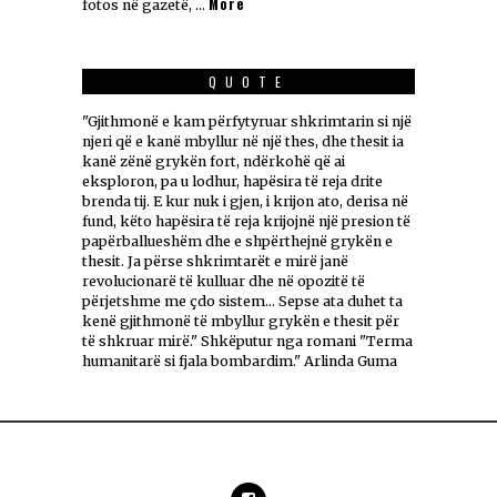
More
fotos në gazetë, …
QUOTE
"Gjithmonë e kam përfytyruar shkrimtarin si një
njeri që e kanë mbyllur në një thes, dhe thesit ia
kanë zënë grykën fort, ndërkohë që ai
eksploron, pa u lodhur, hapësira të reja drite
brenda tij. E kur nuk i gjen, i krijon ato, derisa në
fund, këto hapësira të reja krijojnë një presion të
papërballueshëm dhe e shpërthejnë grykën e
thesit. Ja përse shkrimtarët e mirë janë
revolucionarë të kulluar dhe në opozitë të
përjetshme me çdo sistem... Sepse ata duhet ta
kenë gjithmonë të mbyllur grykën e thesit për
të shkruar mirë." Shkëputur nga romani "Terma
humanitarë si fjala bombardim." Arlinda Guma