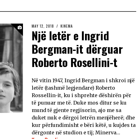
MAY 12, 2018
KINEMA
Një letër e Ingrid
Bergman-it dërguar
Roberto Rosellini-t
Në vitin 1947, Ingrid Bergman i shkroi një
letër (tashmë legjendare) Roberto
Rossellin-it, ku i shprehte dëshirën për
të punuar me të. Duke mos ditur se ku
mund të gjente regjisorin, ajo me sa
duket nuk e dërgoi letrën menjëherë; dhe
kur përfundimisht e bëri këtë, u kujdes ta
dërgonte në studion e tij; Minerva…