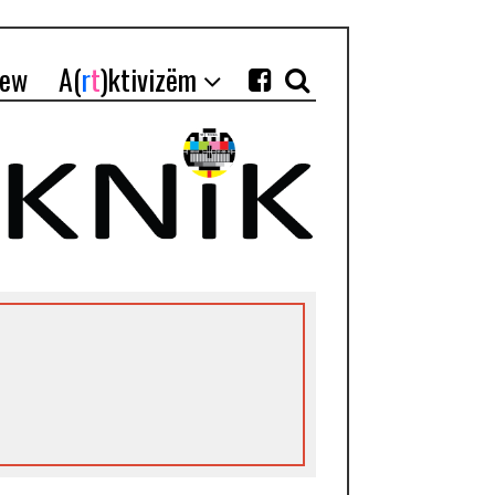
iew
A(
r
t
)ktivizëm