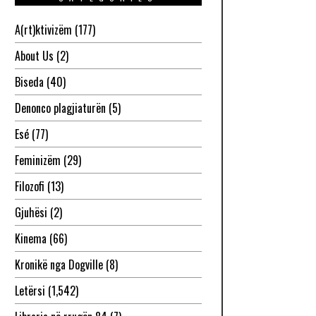
A(rt)ktivizëm
(177)
About Us
(2)
Biseda
(40)
Denonco plagjiaturën
(5)
Esé
(77)
Feminizëm
(29)
Filozofi
(13)
Gjuhësi
(2)
Kinema
(66)
Kronikë nga Dogville
(8)
Letërsi
(1,542)