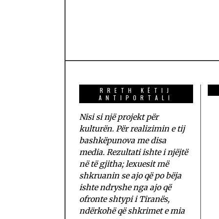
RRETH KËTIJ
ANTIPORTALI
Nisi si një projekt për
kulturën. Për realizimin e tij
bashkëpunova me disa
media. Rezultati ishte i njëjtë
në të gjitha; lexuesit më
shkruanin se ajo që po bëja
ishte ndryshe nga ajo që
ofronte shtypi i Tiranës,
ndërkohë që shkrimet e mia