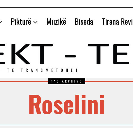
Pikturë
Muzikë
Biseda
Tirana Rev
O TЁ TRANSMETOHET
TAG ARCHIVE
Roselini