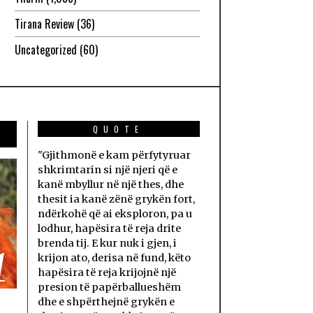
Tirana Review
(36)
Uncategorized
(60)
QUOTE
"Gjithmonë e kam përfytyruar
shkrimtarin si një njeri që e
kanë mbyllur në një thes, dhe
thesit ia kanë zënë grykën fort,
ndërkohë që ai eksploron, pa u
lodhur, hapësira të reja drite
brenda tij. E kur nuk i gjen, i
1
krijon ato, derisa në fund, këto
hapësira të reja krijojnë një
presion të papërballueshëm
dhe e shpërthejnë grykën e