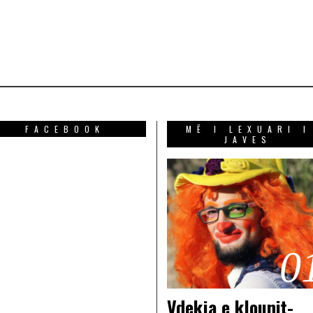
FACEBOOK
MË I LEXUARI I
JAVES
0
Vdekja e klounit-