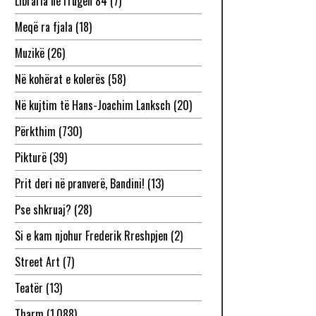
Libraria në rrugën 84
(7)
Meqë ra fjala
(18)
Muzikë
(26)
Në kohërat e kolerës
(58)
Në kujtim të Hans-Joachim Lanksch
(20)
Përkthim
(730)
Pikturë
(39)
Prit deri në pranverë, Bandini!
(13)
Pse shkruaj?
(28)
Si e kam njohur Frederik Rreshpjen
(2)
Street Art
(7)
Teatër
(13)
Tharm
(1,088)