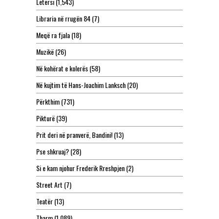
Letërsi
(1,543)
Libraria në rrugën 84
(7)
Meqë ra fjala
(18)
Muzikë
(26)
Në kohërat e kolerës
(58)
Në kujtim të Hans-Joachim Lanksch
(20)
Përkthim
(731)
Pikturë
(39)
Prit deri në pranverë, Bandini!
(13)
Pse shkruaj?
(28)
Si e kam njohur Frederik Rreshpjen
(2)
Street Art
(7)
Teatër
(13)
Tharm
(1,089)