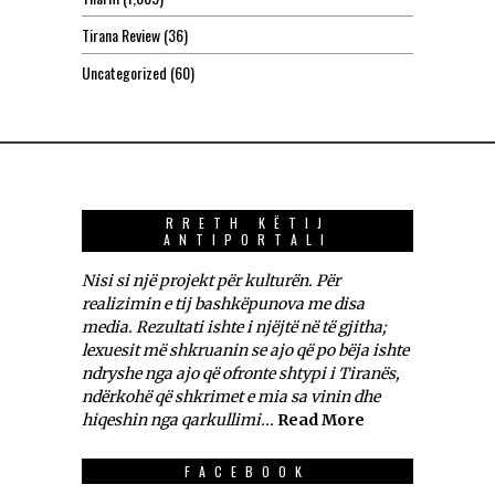
Tirana Review
(36)
Uncategorized
(60)
RRETH KËTIJ
ANTIPORTALI
Nisi si një projekt për kulturën. Për
realizimin e tij bashkëpunova me disa
media. Rezultati ishte i njëjtë në të gjitha;
lexuesit më shkruanin se ajo që po bëja ishte
ndryshe nga ajo që ofronte shtypi i Tiranës,
ndërkohë që shkrimet e mia sa vinin dhe
hiqeshin nga qarkullimi...
Read More
FACEBOOK