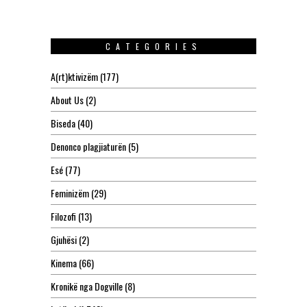
CATEGORIES
A(rt)ktivizëm
(177)
About Us
(2)
Biseda
(40)
Denonco plagjiaturën
(5)
Esé
(77)
Feminizëm
(29)
Filozofi
(13)
Gjuhësi
(2)
Kinema
(66)
Kronikë nga Dogville
(8)