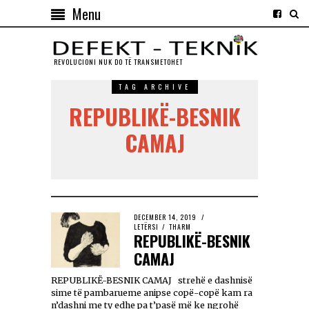
Menu
REVOLUCIONI NUK DO TЁ TRANSMETOHET
TAG ARCHIVE
REPUBLIKË-BESNIK
CAMAJ
DECEMBER 14, 2019
LETËRSI
/
THARM
REPUBLIKË-BESNIK
CAMAJ
REPUBLIKË-BESNIK CAMAJ strehë e dashnisë
sime të pambarueme anipse copë-copë kam ra
n’dashni me ty edhe pa t’pasë më ke ngrohë