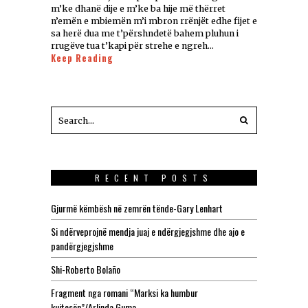
m’ke dhanë dije e m’ke ba hije më thërret
n’emën e mbiemën m’i mbron rrënjët edhe fijet e
sa herë dua me t’përshndetë bahem pluhun i
rrugëve tua t’kapi për strehe e ngreh…
Keep Reading
RECENT POSTS
Gjurmë këmbësh në zemrën tënde-Gary Lenhart
Si ndërveprojnë mendja juaj e ndërgjegjshme dhe ajo e
pandërgjegjshme
Shi-Roberto Bolaño
Fragment nga romani “Marksi ka humbur
kujtesën”/Arlinda Guma