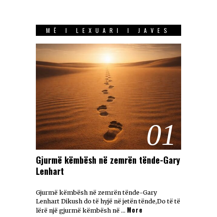
MË I LEXUARI I JAVES
01
Gjurmë këmbësh në zemrën tënde-Gary
Lenhart
Gjurmë këmbësh në zemrën tënde-Gary
Lenhart Dikush do të hyjë në jetën tënde,Do të të
More
lërë një gjurmë këmbësh në …