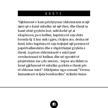
QUOTE
"Gjithmonë e kam përfytyruar shkrimtarin si një
njeri që e kanë mbyllur në një thes, dhe thesit ia
kanë zënë grykën fort, ndërkohë që ai
eksploron, pa u lodhur, hapësira të reja drite
brenda tij. E kur nuk i gjen, i krijon ato, derisa në
fund, këto hapësira të reja krijojnë një presion të
papërballueshëm dhe e shpërthejnë grykën e
thesit. Ja përse shkrimtarët e mirë janë
revolucionarë të kulluar dhe në opozitë të
përjetshme me çdo sistem... Sepse ata duhet ta
kenë gjithmonë të mbyllur grykën e thesit për
të shkruar mirë." Shkëputur nga romani "Terma
humanitarë si fjala bombardim." Arlinda Guma