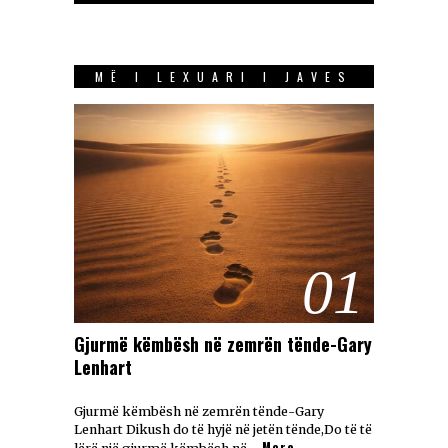
MË I LEXUARI I JAVES
01
Gjurmë këmbësh në zemrën tënde-Gary
Lenhart
Gjurmë këmbësh në zemrën tënde-Gary
Lenhart Dikush do të hyjë në jetën tënde,Do të të
More