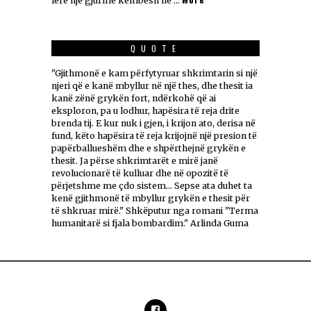
lërë një gjurmë këmbësh në …
QUOTE
"Gjithmonë e kam përfytyruar shkrimtarin si një
njeri që e kanë mbyllur në një thes, dhe thesit ia
kanë zënë grykën fort, ndërkohë që ai
eksploron, pa u lodhur, hapësira të reja drite
brenda tij. E kur nuk i gjen, i krijon ato, derisa në
fund, këto hapësira të reja krijojnë një presion të
papërballueshëm dhe e shpërthejnë grykën e
thesit. Ja përse shkrimtarët e mirë janë
revolucionarë të kulluar dhe në opozitë të
përjetshme me çdo sistem... Sepse ata duhet ta
kenë gjithmonë të mbyllur grykën e thesit për
të shkruar mirë." Shkëputur nga romani "Terma
humanitarë si fjala bombardim." Arlinda Guma