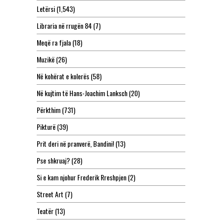
Letërsi
(1,543)
Libraria në rrugën 84
(7)
Meqë ra fjala
(18)
Muzikë
(26)
Në kohërat e kolerës
(58)
Në kujtim të Hans-Joachim Lanksch
(20)
Përkthim
(731)
Pikturë
(39)
Prit deri në pranverë, Bandini!
(13)
Pse shkruaj?
(28)
Si e kam njohur Frederik Rreshpjen
(2)
Street Art
(7)
Teatër
(13)