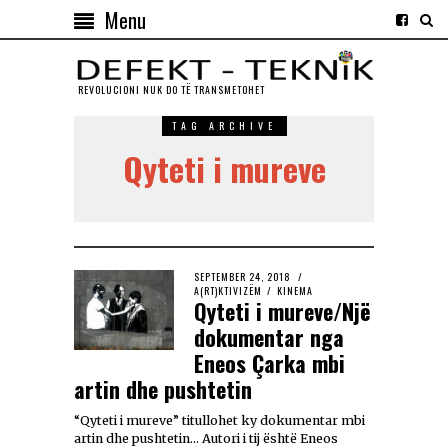
Menu
REVOLUCIONI NUK DO TЁ TRANSMETOHET
TAG ARCHIVE
Qyteti i mureve
SEPTEMBER 24, 2018
A(RT)KTIVIZËM
/
KINEMA
Qyteti i mureve/Një
dokumentar nga
Eneos Çarka mbi
artin dhe pushtetin
“Qyteti i mureve” titullohet ky dokumentar mbi
artin dhe pushtetin… Autori i tij është Eneos