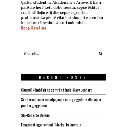
Çarka, student në Akademinë e Arteve. E kam
parë tre herë ketë dokumentar, sepse është i
rrallë në llojin e tij dhe sepse ngre disa
problematika për të cilat kjo shoqëri e trembur
ka zakon të heshtë. Autori nuk mban…
Keep Reading
RECENT POSTS
Gjurmë këmbësh në zemrën tënde-Gary Lenhart
Si ndërveprojnë mendja juaj e ndërgjegjshme dhe ajo e
pandërgjegjshme
Shi-Roberto Bolaño
Fragment nga romani “Marksi ka humbur