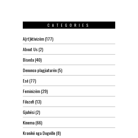
CATEGORIES
A(rt)ktivizëm
(177)
About Us
(2)
Biseda
(40)
Denonco plagjiaturën
(5)
Esé
(77)
Feminizëm
(29)
Filozofi
(13)
Gjuhësi
(2)
Kinema
(66)
Kronikë nga Dogville
(8)