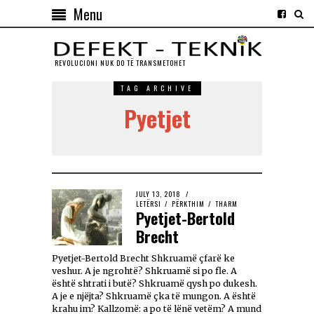
Menu
REVOLUCIONI NUK DO TЁ TRANSMETOHET
TAG ARCHIVE
Pyetjet
JULY 13, 2018
LETËRSI
/
PËRKTHIM
/
THARM
Pyetjet-Bertold
Brecht
Pyetjet-Bertold Brecht Shkruamë çfarë ke
veshur. A je ngrohtë? Shkruamë si po fle. A
është shtrati i butë? Shkruamë qysh po dukesh.
A je e njëjta? Shkruamë çka të mungon. A është
krahu im? Kallzomë: a po të lënë vetëm? A mund