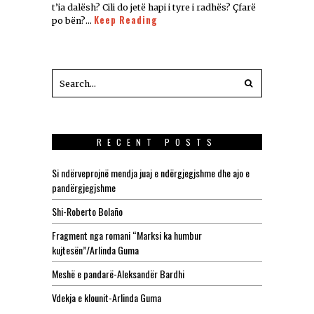
t’ia dalësh? Cili do jetë hapi i tyre i radhës? Çfarë
Keep Reading
po bën?…
RECENT POSTS
Si ndërveprojnë mendja juaj e ndërgjegjshme dhe ajo e
pandërgjegjshme
Shi-Roberto Bolaño
Fragment nga romani “Marksi ka humbur
kujtesën”/Arlinda Guma
Meshë e pandarë-Aleksandër Bardhi
Vdekja e klounit-Arlinda Guma