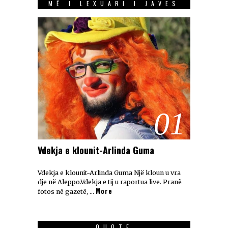
MË I LEXUARI I JAVES
01
Vdekja e klounit-Arlinda Guma
Vdekja e klounit-Arlinda Guma Një kloun u vra
dje në Aleppo.Vdekja e tij u raportua live. Pranë
More
fotos në gazetë, …
QUOTE