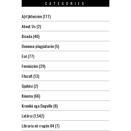
CATEGORIES
A(rt)ktivizëm
(177)
About Us
(2)
Biseda
(40)
Denonco plagjiaturën
(5)
Esé
(77)
Feminizëm
(29)
Filozofi
(13)
Gjuhësi
(2)
Kinema
(66)
Kronikë nga Dogville
(8)
Letërsi
(1,542)
Libraria në rrugën 84
(7)