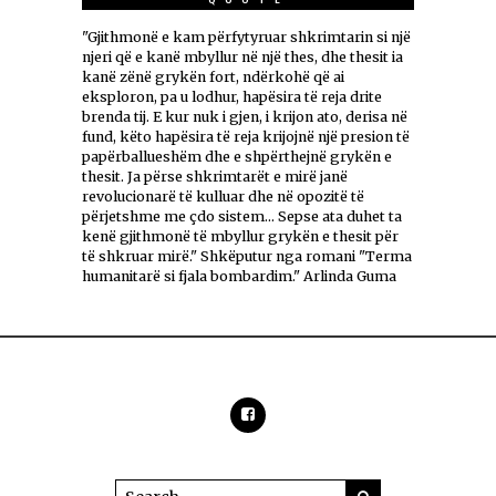
"Gjithmonë e kam përfytyruar shkrimtarin si një
njeri që e kanë mbyllur në një thes, dhe thesit ia
kanë zënë grykën fort, ndërkohë që ai
eksploron, pa u lodhur, hapësira të reja drite
brenda tij. E kur nuk i gjen, i krijon ato, derisa në
fund, këto hapësira të reja krijojnë një presion të
papërballueshëm dhe e shpërthejnë grykën e
thesit. Ja përse shkrimtarët e mirë janë
revolucionarë të kulluar dhe në opozitë të
përjetshme me çdo sistem... Sepse ata duhet ta
kenë gjithmonë të mbyllur grykën e thesit për
të shkruar mirë." Shkëputur nga romani "Terma
humanitarë si fjala bombardim." Arlinda Guma