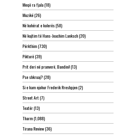
Meqë ra fjala
(18)
Muzikë
(26)
Në kohërat e kolerës
(58)
Në kujtim të Hans-Joachim Lanksch
(20)
Përkthim
(730)
Pikturë
(39)
Prit deri në pranverë, Bandini!
(13)
Pse shkruaj?
(28)
Si e kam njohur Frederik Rreshpjen
(2)
Street Art
(7)
Teatër
(13)
Tharm
(1,088)
Tirana Review
(36)