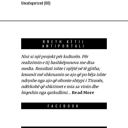
Uncategorized
(60)
RRETH KËTIJ
ANTIPORTALI
Nisi si një projekt për kulturën. Për
realizimin e tij bashkëpunova me disa
media. Rezultati ishte i njëjtë në të gjitha;
lexuesit më shkruanin se ajo që po bëja ishte
ndryshe nga ajo që ofronte shtypi i Tiranës,
ndërkohë që shkrimet e mia sa vinin dhe
hiqeshin nga qarkullimi...
Read More
FACEBOOK