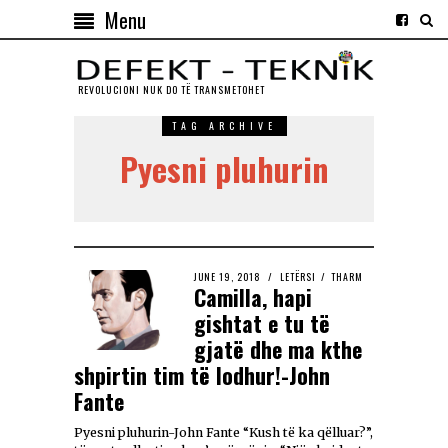
Menu
REVOLUCIONI NUK DO TЁ TRANSMETOHET
TAG ARCHIVE
Pyesni pluhurin
JUNE 19, 2018
LETËRSI
/
THARM
Camilla, hapi
gishtat e tu të
gjatë dhe ma kthe
shpirtin tim të lodhur!-John
Fante
Pyesni pluhurin-John Fante “Kush të ka qëlluar?”,