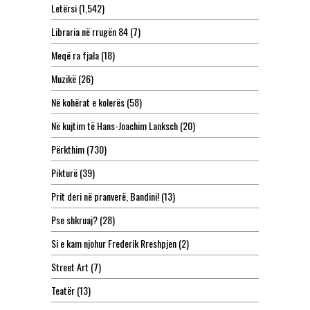
Letërsi
(1,542)
Libraria në rrugën 84
(7)
Meqë ra fjala
(18)
Muzikë
(26)
Në kohërat e kolerës
(58)
Në kujtim të Hans-Joachim Lanksch
(20)
Përkthim
(730)
Pikturë
(39)
Prit deri në pranverë, Bandini!
(13)
Pse shkruaj?
(28)
Si e kam njohur Frederik Rreshpjen
(2)
Street Art
(7)
Teatër
(13)