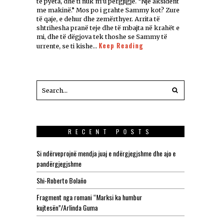
të pyeta, dhe ti nuk m’u përgjigje. “Një aksident
me makinë.” Mos po i grahte Sammy kot? Zure
të qaje, e dehur dhe zemërthyer. Arrita të
shtrihesha pranë teje dhe të mbajta në krahët e
mi, dhe të dëgjova tek thoshe se Sammy të
Keep Reading
urrente, se ti kishe…
RECENT POSTS
Si ndërveprojnë mendja juaj e ndërgjegjshme dhe ajo e
pandërgjegjshme
Shi-Roberto Bolaño
Fragment nga romani “Marksi ka humbur
kujtesën”/Arlinda Guma