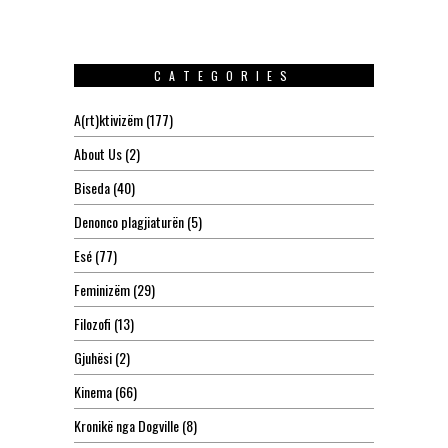
CATEGORIES
A(rt)ktivizëm
(177)
About Us
(2)
Biseda
(40)
Denonco plagjiaturën
(5)
Esé
(77)
Feminizëm
(29)
Filozofi
(13)
Gjuhësi
(2)
Kinema
(66)
Kronikë nga Dogville
(8)