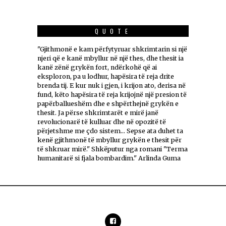
QUOTE
"Gjithmonë e kam përfytyruar shkrimtarin si një
njeri që e kanë mbyllur në një thes, dhe thesit ia
kanë zënë grykën fort, ndërkohë që ai
eksploron, pa u lodhur, hapësira të reja drite
brenda tij. E kur nuk i gjen, i krijon ato, derisa në
fund, këto hapësira të reja krijojnë një presion të
papërballueshëm dhe e shpërthejnë grykën e
thesit. Ja përse shkrimtarët e mirë janë
revolucionarë të kulluar dhe në opozitë të
përjetshme me çdo sistem... Sepse ata duhet ta
kenë gjithmonë të mbyllur grykën e thesit për
të shkruar mirë." Shkëputur nga romani "Terma
humanitarë si fjala bombardim." Arlinda Guma