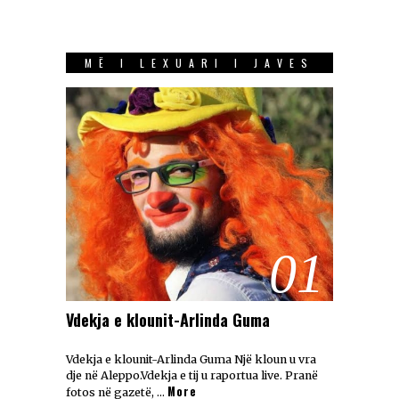
MË I LEXUARI I JAVES
01
Vdekja e klounit-Arlinda Guma
Vdekja e klounit-Arlinda Guma Një kloun u vra
dje në Aleppo.Vdekja e tij u raportua live. Pranë
More
fotos në gazetë, …