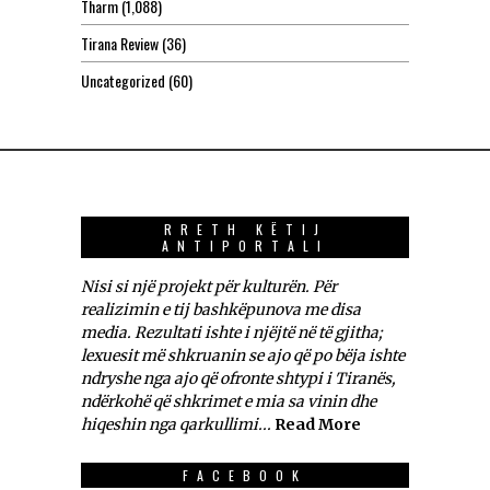
Tharm
(1,088)
Tirana Review
(36)
Uncategorized
(60)
RRETH KËTIJ
ANTIPORTALI
Nisi si një projekt për kulturën. Për
realizimin e tij bashkëpunova me disa
media. Rezultati ishte i njëjtë në të gjitha;
lexuesit më shkruanin se ajo që po bëja ishte
ndryshe nga ajo që ofronte shtypi i Tiranës,
ndërkohë që shkrimet e mia sa vinin dhe
hiqeshin nga qarkullimi...
Read More
FACEBOOK